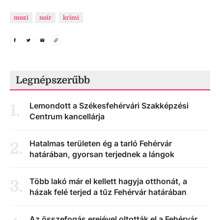
mozi
noir
krimi
Legnépszerűbb
Lemondott a Székesfehérvári Szakképzési
1
.
Centrum kancellárja
Hatalmas területen ég a tarló Fehérvár
2
.
határában, gyorsan terjednek a lángok
Több lakó már el kellett hagyja otthonát, a
3
.
házak felé terjed a tűz Fehérvár határában
Az összefogás erejével oltották el a Fehérvár