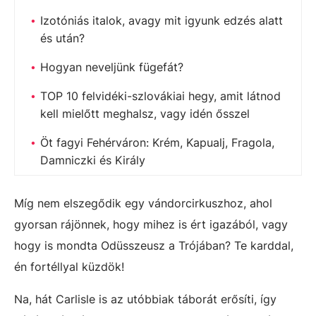
Izotóniás italok, avagy mit igyunk edzés alatt
és után?
Hogyan neveljünk fügefát?
TOP 10 felvidéki-szlovákiai hegy, amit látnod
kell mielőtt meghalsz, vagy idén ősszel
Öt fagyi Fehérváron: Krém, Kapualj, Fragola,
Damniczki és Király
Míg nem elszegődik egy vándorcirkuszhoz, ahol
gyorsan rájönnek, hogy mihez is ért igazából, vagy
hogy is mondta Odüsszeusz a Trójában? Te karddal,
én fortéllyal küzdök!
Na, hát Carlisle is az utóbbiak táborát erősíti, így