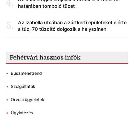
4
.
határában tomboló tüzet
Az Izabella utcában a zártkerti épületeket elérte
5
.
a tűz, 70 tűzoltó dolgozik a helyszínen
Fehérvári hasznos infók
•
Buszmenetrend
•
Szolgáltatók
•
Orvosi ügyeletek
•
Ügyintézés