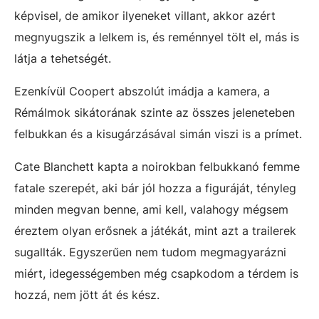
képvisel, de amikor ilyeneket villant, akkor azért
megnyugszik a lelkem is, és reménnyel tölt el, más is
látja a tehetségét.
Ezenkívül Coopert abszolút imádja a kamera, a
Rémálmok sikátorának szinte az összes jeleneteben
felbukkan és a kisugárzásával simán viszi is a prímet.
Cate Blanchett kapta a noirokban felbukkanó femme
fatale szerepét, aki bár jól hozza a figuráját, tényleg
minden megvan benne, ami kell, valahogy mégsem
éreztem olyan erősnek a játékát, mint azt a trailerek
sugallták. Egyszerűen nem tudom megmagyarázni
miért, idegességemben még csapkodom a térdem is
hozzá, nem jött át és kész.