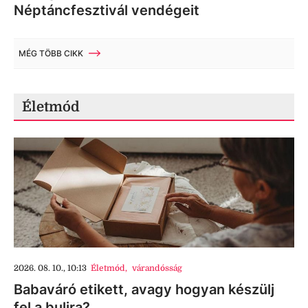
Néptáncfesztivál vendégeit
MÉG TÖBB CIKK
Életmód
2026. 08. 10., 10:13
Életmód
,
várandósság
Babaváró etikett, avagy hogyan készülj
fel a bulira?