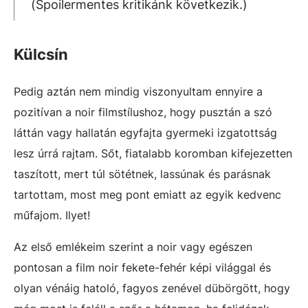
(Spoilermentes kritikánk következik.)
Külcsín
Pedig aztán nem mindig viszonyultam ennyire a
pozitívan a noir filmstílushoz, hogy pusztán a szó
láttán vagy hallatán egyfajta gyermeki izgatottság
lesz úrrá rajtam. Sőt, fiatalabb koromban kifejezetten
taszított, mert túl sötétnek, lassúnak és parásnak
tartottam, most meg pont emiatt az egyik kedvenc
műfajom. Ilyet!
Az első emlékeim szerint a noir vagy egészen
pontosan a film noir fekete-fehér képi világgal és
olyan vénáig hatoló, fagyos zenével dübörgött, hogy