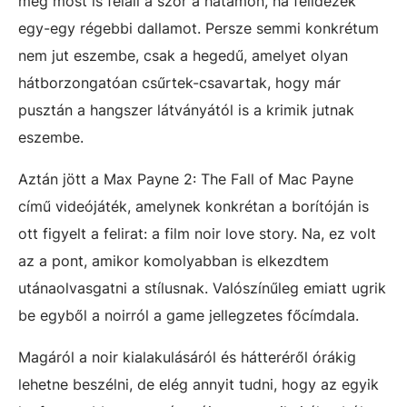
még most is feláll a szőr a hátamon, ha felidézek
egy-egy régebbi dallamot. Persze semmi konkrétum
nem jut eszembe, csak a hegedű, amelyet olyan
hátborzongatóan csűrtek-csavartak, hogy már
pusztán a hangszer látványától is a krimik jutnak
eszembe.
Aztán jött a Max Payne 2: The Fall of Mac Payne
című videójáték, amelynek konkrétan a borítóján is
ott figyelt a felirat: a film noir love story. Na, ez volt
az a pont, amikor komolyabban is elkezdtem
utánaolvasgatni a stílusnak. Valószínűleg emiatt ugrik
be egyből a noirról a game jellegzetes főcímdala.
Magáról a noir kialakulásáról és hátteréről órákig
lehetne beszélni, de elég annyit tudni, hogy az egyik