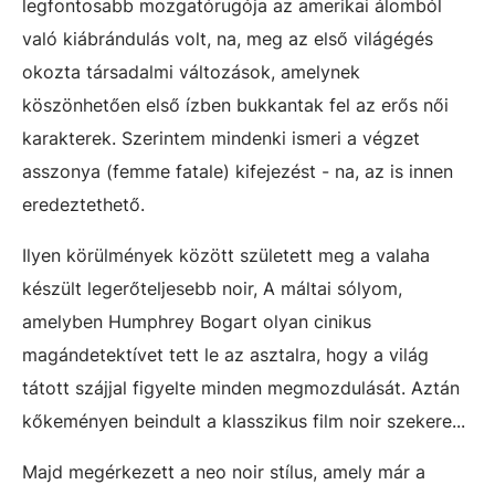
legfontosabb mozgatórugója az amerikai álomból
való kiábrándulás volt, na, meg az első világégés
okozta társadalmi változások, amelynek
köszönhetően első ízben bukkantak fel az erős női
karakterek. Szerintem mindenki ismeri a végzet
asszonya (femme fatale) kifejezést - na, az is innen
eredeztethető.
Ilyen körülmények között született meg a valaha
készült legerőteljesebb noir, A máltai sólyom,
amelyben Humphrey Bogart olyan cinikus
magándetektívet tett le az asztalra, hogy a világ
tátott szájjal figyelte minden megmozdulását. Aztán
kőkeményen beindult a klasszikus film noir szekere...
Majd megérkezett a neo noir stílus, amely már a