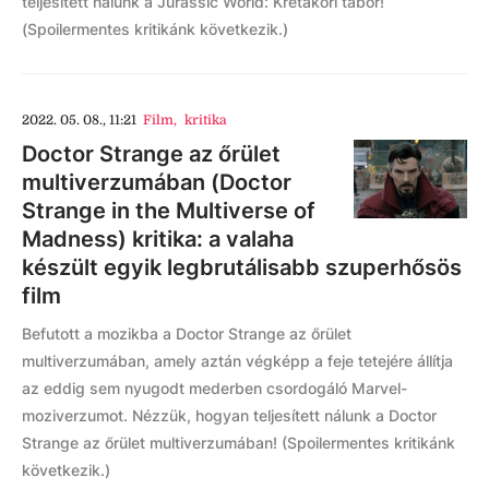
teljesített nálunk a Jurassic World: Krétakori tábor!
(Spoilermentes kritikánk következik.)
2022. 05. 08., 11:21
Film
,
kritika
Doctor Strange az őrület
multiverzumában (Doctor
Strange in the Multiverse of
Madness) kritika: a valaha
készült egyik legbrutálisabb szuperhősös
film
Befutott a mozikba a Doctor Strange az őrület
multiverzumában, amely aztán végképp a feje tetejére állítja
az eddig sem nyugodt mederben csordogáló Marvel-
moziverzumot. Nézzük, hogyan teljesített nálunk a Doctor
Strange az őrület multiverzumában! (Spoilermentes kritikánk
következik.)