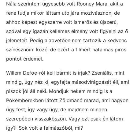
Nála szerintem ügyesebb volt Rooney Mara, akit a
fene tudja mikor láttam utoljára mozivásznon, de
ahhoz képest egyszerre volt ismerős és újszerű,
szóval egy igazán kellemes élmeny volt figyelni az ő
jeleneteit. Pedig alapvetően nem tartozik a kedvenc
színésznőim közé, de ezért a filmért hatalmas piros
pontot érdemel.
Willem Defoe-ról kell bármit is írjak? Zseniális, mint
mindig, úgy néz ki, egyfajta másodvirágzását éli, ami
piszok jól áll neki. Mondjuk nekem mindig is a
Pókemberekben látott Zöldmanó marad, ami nagyon
úgy fest, így vagy úgy, de majdnem minden
szerepében visszaköszön. Vagy ezt csak én látom
így? Sok volt a falmászóból, mi?