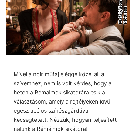
M
a
f
a
b
/
e
a
r
c
h
l
i
g
h
t
P
i
c
t
u
r
e
S
s
Mivel a noir műfaj eléggé közel áll a
szívemhez, nem is volt kérdés, hogy a
héten a Rémálmok sikátorára esik a
választásom, amely a rejtélyeken kívül
egész acélos színészgárdával
kecsegtetett. Nézzük, hogyan teljesített
nálunk a Rémálmok sikátora!