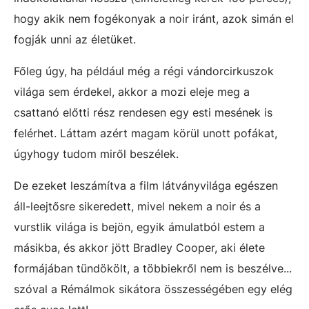
hogy akik nem fogékonyak a noir iránt, azok simán el
fogják unni az életüket.
Főleg úgy, ha például még a régi vándorcirkuszok
világa sem érdekel, akkor a mozi eleje meg a
csattanó előtti rész rendesen egy esti mesének is
felérhet. Láttam azért magam körül unott pofákat,
úgyhogy tudom miről beszélek.
De ezeket leszámítva a film látványvilága egészen
áll-leejtősre sikeredett, mivel nekem a noir és a
vurstlik világa is bejön, egyik ámulatból estem a
másikba, és akkor jött Bradley Cooper, aki élete
formájában tündökölt, a többiekről nem is beszélve...
szóval a Rémálmok sikátora összességében egy elég