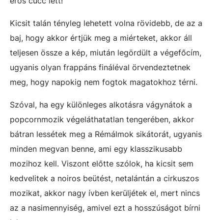
erős cucc lett!
Kicsit talán tényleg lehetett volna rövidebb, de az a
baj, hogy akkor értjük meg a miérteket, akkor áll
teljesen össze a kép, miután legördült a végefőcím,
ugyanis olyan frappáns fináléval örvendeztetnek
meg, hogy napokig nem fogtok magatokhoz térni.
Szóval, ha egy különleges alkotásra vágynátok a
popcornmozik végeláthatatlan tengerében, akkor
bátran lessétek meg a Rémálmok sikátorát, ugyanis
minden megvan benne, ami egy klasszikusabb
mozihoz kell. Viszont előtte szólok, ha kicsit sem
kedvelitek a noiros beütést, netalántán a cirkuszos
mozikat, akkor nagy ívben kerüljétek el, mert nincs
az a nasimennyiség, amivel ezt a hosszúságot bírni