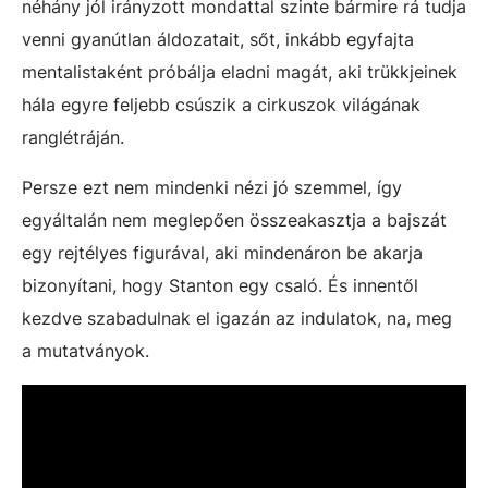
néhány jól irányzott mondattal szinte bármire rá tudja
venni gyanútlan áldozatait, sőt, inkább egyfajta
mentalistaként próbálja eladni magát, aki trükkjeinek
hála egyre feljebb csúszik a cirkuszok világának
ranglétráján.
Persze ezt nem mindenki nézi jó szemmel, így
egyáltalán nem meglepően összeakasztja a bajszát
egy rejtélyes figurával, aki mindenáron be akarja
bizonyítani, hogy Stanton egy csaló. És innentől
kezdve szabadulnak el igazán az indulatok, na, meg
a mutatványok.