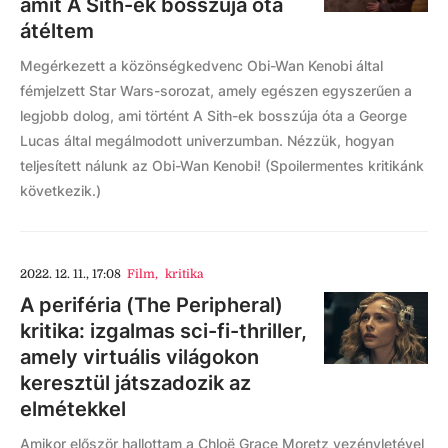
amit A Sith-ek bosszúja óta
átéltem
Megérkezett a közönségkedvenc Obi-Wan Kenobi által
fémjelzett Star Wars-sorozat, amely egészen egyszerűen a
legjobb dolog, ami történt A Sith-ek bosszúja óta a George
Lucas által megálmodott univerzumban. Nézzük, hogyan
teljesített nálunk az Obi-Wan Kenobi! (Spoilermentes kritikánk
következik.)
2022. 12. 11., 17:08
Film
,
kritika
A periféria (The Peripheral)
kritika: izgalmas sci-fi-thriller,
amely virtuális világokon
keresztül játszadozik az
elmétekkel
Amikor először hallottam a Chloë Grace Moretz vezényletével