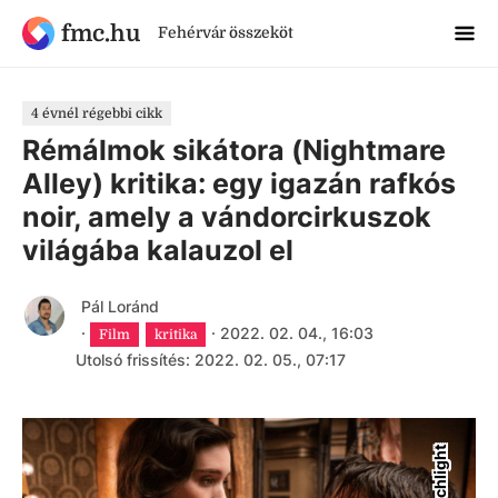
fmc.hu
Fehérvár összeköt
4 évnél régebbi cikk
Rémálmok sikátora (Nightmare
Alley) kritika: egy igazán rafkós
noir, amely a vándorcirkuszok
világába kalauzol el
Pál Loránd
·
·
2022. 02. 04., 16:03
Film
kritika
Utolsó frissítés: 2022. 02. 05., 07:17