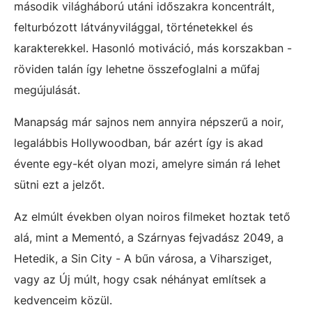
második világháború utáni időszakra koncentrált,
felturbózott látványvilággal, történetekkel és
karakterekkel. Hasonló motiváció, más korszakban -
röviden talán így lehetne összefoglalni a műfaj
megújulását.
Manapság már sajnos nem annyira népszerű a noir,
legalábbis Hollywoodban, bár azért így is akad
évente egy-két olyan mozi, amelyre simán rá lehet
sütni ezt a jelzőt.
Az elmúlt években olyan noiros filmeket hoztak tető
alá, mint a Mementó, a Szárnyas fejvadász 2049, a
Hetedik, a Sin City - A bűn városa, a Viharsziget,
vagy az Új múlt, hogy csak néhányat említsek a
kedvenceim közül.