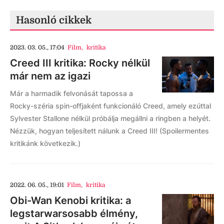
Hasonló cikkek
2023. 03. 05., 17:04
Film
,
kritika
Creed III kritika: Rocky nélkül
már nem az igazi
Már a harmadik felvonását tapossa a
Rocky-széria spin-offjaként funkcionáló Creed, amely ezúttal
Sylvester Stallone nélkül próbálja megállni a ringben a helyét.
Nézzük, hogyan teljesített nálunk a Creed III! (Spoilermentes
kritikánk következik.)
2022. 06. 05., 19:01
Film
,
kritika
Obi-Wan Kenobi kritika: a
legstarwarsosabb élmény,