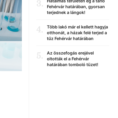
Hatalmas területen ég a tarló
3
.
Fehérvár határában, gyorsan
terjednek a lángok!
Több lakó már el kellett hagyja
4
.
otthonát, a házak felé terjed a
tűz Fehérvár határában
Az összefogás erejével
5
.
oltották el a Fehérvár
határában tomboló tüzet!