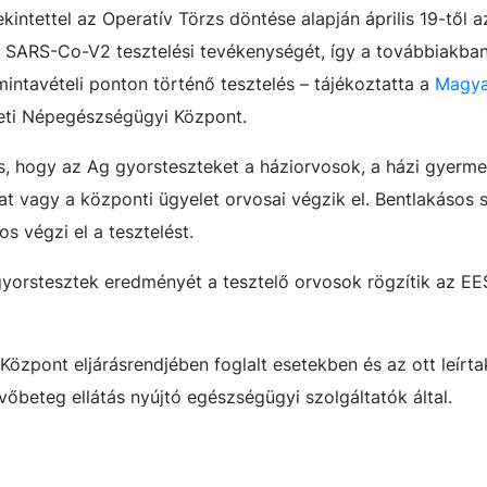
ekintettel az Operatív Törzs döntése alapján április 19-től a
a SARS-Co-V2 tesztelési tevékenységét, így a továbbiakba
intavételi ponton történő tesztelés – tájékoztatta a
Magya
ti Népegészségügyi Központ.
s, hogy az Ag gyorsteszteket a háziorvosok, a házi gyerm
lat vagy a központi ügyelet orvosai végzik el. Bentlakásos s
s végzi el a tesztelést.
gyorstesztek eredményét a tesztelő orvosok rögzítik az E
özpont eljárásrendjében foglalt esetekben és az ott leírta
kvőbeteg ellátás nyújtó egészségügyi szolgáltatók által.