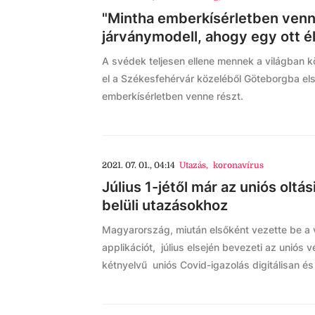
"Mintha emberkísérletben venné
járványmodell, ahogy egy ott él
A svédek teljesen ellene mennek a világban k
el a Székesfehérvár közeléből Göteborgba els
emberkísérletben venne részt.
2021. 07. 01., 04:14
Utazás
,
koronavírus
Július 1-jétől már az uniós oltás
belüli utazásokhoz
Magyarország, miután elsőként vezette be a v
applikációt, július elsején bevezeti az uniós 
kétnyelvű uniós Covid-igazolás digitálisan és 