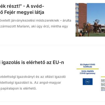
k részt!" - A svéd-
ő Fejér megyei látja
övetett járványkezelési módszereknek – árulta
zármazott Mariann, aki úgy érzi, mintha egy
i igazolás is elérhető az EU-n
édettségi igazolványt és az oltást igazoló
védettségi igazolást is. Az angol-magyar
papíralapon is elérhető.