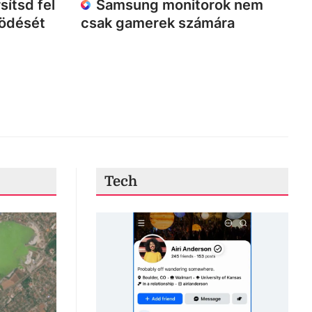
sítsd fel
Samsung monitorok nem
ködését
csak gamerek számára
Tech