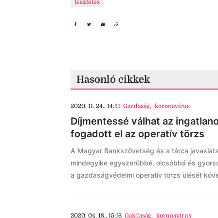
tesztelés
Hasonló cikkek
2020. 11. 24., 14:51
Gazdaság
,
koronavírus
Díjmentessé válhat az ingatla
fogadott el az operatív törzs
A Magyar Bankszövetség és a tárca javaslatai
mindegyike egyszerűbbé, olcsóbbá és gyorsab
a gazdaságvédelmi operatív törzs ülését köv
2020. 04. 18., 15:16
Gazdaság
,
koronavírus