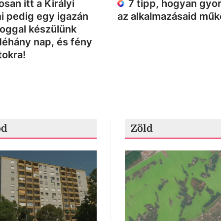
san itt a Királyi
7 tipp, hogyan gyor
i pedig egy igazán
az alkalmazásaid mű
loggal készülünk
Néhány nap, és fény
tokra!
ód
Zöld