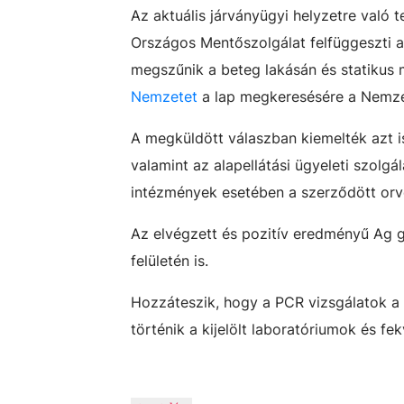
Az aktuális járványügyi helyzetre való t
Országos Mentőszolgálat felfüggeszti 
megszűnik a beteg lakásán és statikus m
Nemzetet
a lap megkeresésére a Nemze
A megküldött válaszban kiemelték azt i
valamint az alapellátási ügyeleti szolgá
intézmények esetében a szerződött orvo
Az elvégzett és pozitív eredményű Ag 
felületén is.
Hozzáteszik, hogy a PCR vizsgálatok a K
történik a kijelölt laboratóriumok és fe