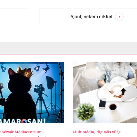
Ajánlj nekem cikket
ehérvár Médiacentrum
Multimédia
,
digitális világ