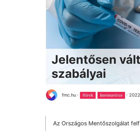
Jelentősen vál
szabályai
fmc.hu
·
·
2022.
Hírek
koronavírus
Az Országos Mentőszolgálat felf