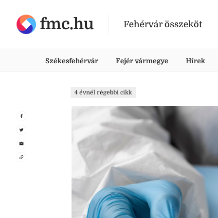
fmc.hu
Fehérvár összeköt
Székesfehérvár
Fejér vármegye
Hírek
4 évnél régebbi cikk