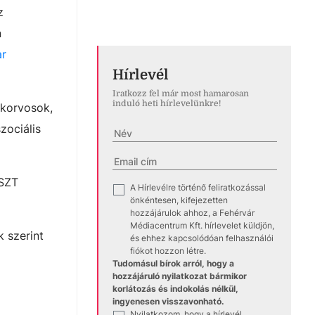
z
n
r
Hírlevél
Iratkozz fel már most hamarosan
induló heti hírlevelünkre!
ekorvosok,
zociális
ESZT
A Hírlevélre történő feliratkozással
✓
önkéntesen, kifejezetten
hozzájárulok ahhoz, a Fehérvár
Médiacentrum Kft. hírlevelet küldjön,
k szerint
és ehhez kapcsolódóan felhasználói
fiókot hozzon létre.
Tudomásul bírok arról, hogy a
hozzájáruló nyilatkozat bármikor
korlátozás és indokolás nélkül,
ingyenesen visszavonható.
Nyilatkozom, hogy a hírlevél