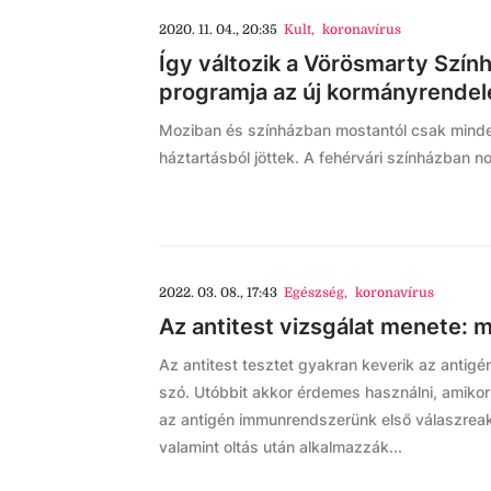
2020. 11. 04., 20:35
Kult
,
koronavírus
Így változik a Vörösmarty Szín
programja az új kormányrendele
Moziban és színházban mostantól csak minden
háztartásból jöttek. A fehérvári színházban 
2022. 03. 08., 17:43
Egészség
,
koronavírus
Az antitest vizsgálat menete: 
Az antitest tesztet gyakran keverik az antigén
szó. Utóbbit akkor érdemes használni, amiko
az antigén immunrendszerünk első válaszreakc
valamint oltás után alkalmazzák...