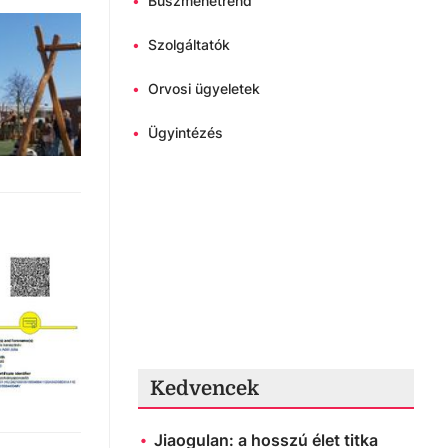
•
Buszmenetrend
•
Szolgáltatók
•
Orvosi ügyeletek
•
Ügyintézés
Kedvencek
Jiaogulan: a hosszú élet titka