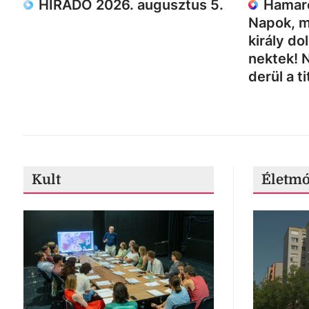
HÍRADÓ 2026. augusztus 5.
Hamaro
Napok, m
király do
nektek! 
derül a ti
Kult
Életm