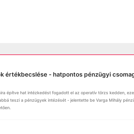
nok értékbecslése - hatpontos pénzügyi csoma
ra építve hat intézkedést fogadott el az operatív törzs kedden, ez
bá teszi a pénzügyek intézését - jelentette be Varga Mihály pénz
etően.