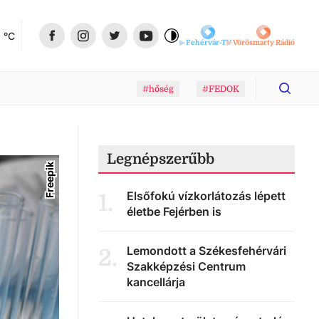
6
 °C
Fehérvár-TV
Vörösmarty Rádió
#hőség
#FEDOK
Legnépszerűbb
Freepik
Elsőfokú vízkorlátozás lépett
1
.
életbe Fejérben is
Lemondott a Székesfehérvári
2
.
Szakképzési Centrum
kancellárja