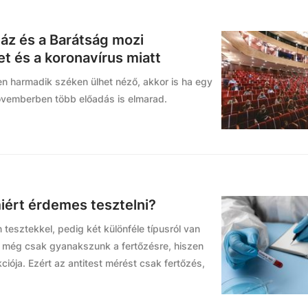
ház és a Barátság mozi
t és a koronavírus miatt
 harmadik széken ülhet néző, akkor is ha egy
novemberben több előadás is elmarad.
miért érdemes tesztelni?
 tesztekkel, pedig két különféle típusról van
r még csak gyanakszunk a fertőzésre, hiszen
iója. Ezért az antitest mérést csak fertőzés,