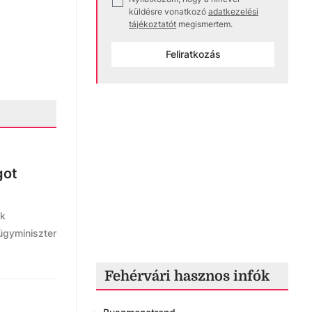
✓
küldésre vonatkozó
adatkezelési
tájékoztatót
megismertem.
Feliratkozás
got
ek
ügyminiszter
Fehérvári hasznos infók