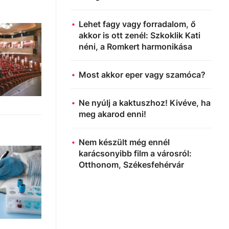
Lehet fagy vagy forradalom, ő
akkor is ott zenél: Szkoklik Kati
néni, a Romkert harmonikása
Most akkor eper vagy szamóca?
Ne nyúlj a kaktuszhoz! Kivéve, ha
meg akarod enni!
Nem készült még ennél
karácsonyibb film a városról:
Otthonom, Székesfehérvár