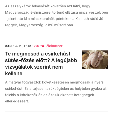
Az aszálykárok felmérését követően azt látni, hogy
Magyarország élelmiszerrel történő ellátása nincs veszélyben
- jelentette ki a miniszterelnök pénteken a Kossuth rádió Jó
reggelt, Magyarország! című műsorában.
2021. 05. 14., 17:42
Gasztro
,
élelmiszer
Te megmosod a csirkehúst
sütés-főzés előtt? A legújabb
vizsgálatok szerint nem
kellene
A magyar fogyasztók következetesen megmossák a nyers
csirkehúst. Ez a teljesen szükségtelen és helytelen gyakorlat
felelős a kórokozók és az általuk okozott betegségek
elterjedéséért.