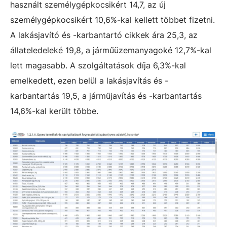
használt személygépkocsikért 14,7, az új
személygépkocsikért 10,6%-kal kellett többet fizetni.
A lakásjavító és -karbantartó cikkek ára 25,3, az
állateledeleké 19,8, a járműüzemanyagoké 12,7%-kal
lett magasabb. A szolgáltatások díja 6,3%-kal
emelkedett, ezen belül a lakásjavítás és -
karbantartás 19,5, a járműjavítás és -karbantartás
14,6%-kal került többe.