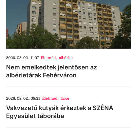
2026. 08. 02., 11:07
Életmód
,
albérlet
Nem emelkedtek jelentősen az
albérletárak Fehérváron
2026. 08. 02., 08:35
Életmód
,
tábor
Vakvezető kutyák érkeztek a SZÉNA
Egyesület táborába