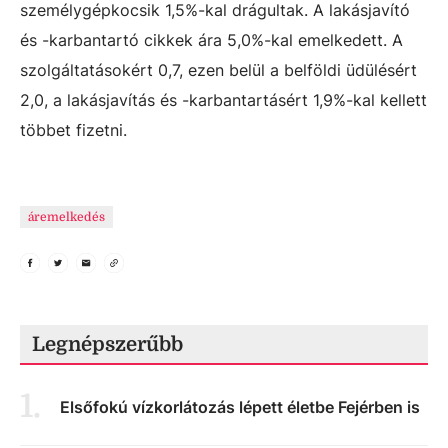
személygépkocsik 1,5%-kal drágultak. A lakásjavító
és -karbantartó cikkek ára 5,0%-kal emelkedett. A
szolgáltatásokért 0,7, ezen belül a belföldi üdülésért
2,0, a lakásjavítás és -karbantartásért 1,9%-kal kellett
többet fizetni.
áremelkedés
Legnépszerűbb
1
.
Elsőfokú vízkorlátozás lépett életbe Fejérben is