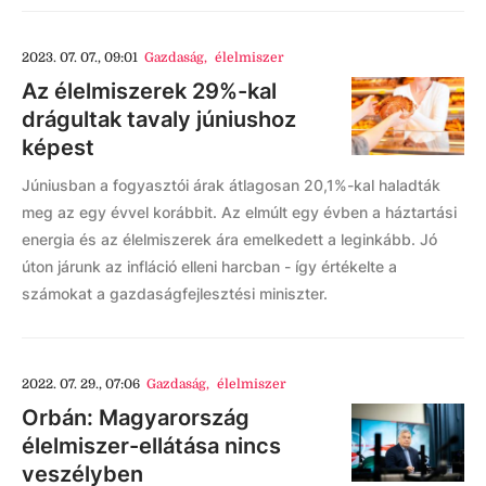
2023. 07. 07., 09:01
Gazdaság
,
élelmiszer
Az élelmiszerek 29%-kal
drágultak tavaly júniushoz
képest
Júniusban a fogyasztói árak átlagosan 20,1%-kal haladták
meg az egy évvel korábbit. Az elmúlt egy évben a háztartási
energia és az élelmiszerek ára emelkedett a leginkább. Jó
úton járunk az infláció elleni harcban - így értékelte a
számokat a gazdaságfejlesztési miniszter.
2022. 07. 29., 07:06
Gazdaság
,
élelmiszer
Orbán: Magyarország
élelmiszer-ellátása nincs
veszélyben