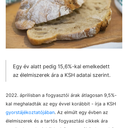
Egy év alatt pedig 15,6%-kal emelkedett
az élelmiszerek ára a KSH adatai szerint.
2022. áprilisban a fogyasztói árak átlagosan 9,5%-
kal meghaladták az egy évvel korábbit - írja a KSH
gyorstájékoztatójában
. Az elmúlt egy évben az
élelmiszerek és a tartós fogyasztási cikkek ára