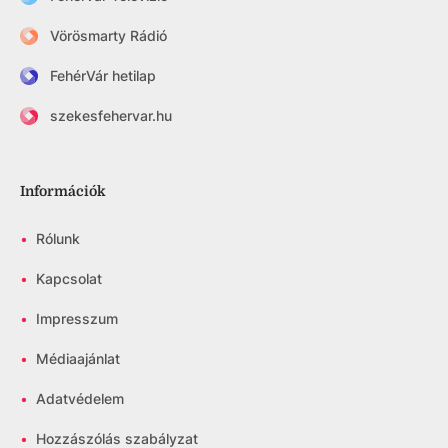
Vörösmarty Rádió
FehérVár hetilap
szekesfehervar.hu
Információk
•
Rólunk
•
Kapcsolat
•
Impresszum
•
Médiaajánlat
•
Adatvédelem
•
Hozzászólás szabályzat