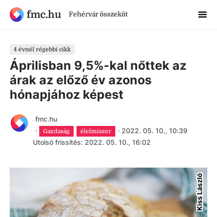
fmc.hu
Fehérvár összeköt
4 évnél régebbi cikk
Áprilisban 9,5%-kal nőttek az
árak az előző év azonos
hónapjához képest
fmc.hu
·
·
2022. 05. 10., 10:39
Gazdaság
élelmiszer
Utolsó frissítés: 2022. 05. 10., 16:02
Kiss László