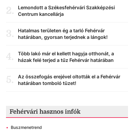
Lemondott a Székesfehérvári Szakképzési
2
.
Centrum kancellárja
Hatalmas területen ég a tarló Fehérvár
3
.
határában, gyorsan terjednek a lángok!
Több lakó már el kellett hagyja otthonát, a
4
.
házak felé terjed a tűz Fehérvár határában
Az összefogás erejével oltották el a Fehérvár
5
.
határában tomboló tüzet!
Fehérvári hasznos infók
•
Buszmenetrend