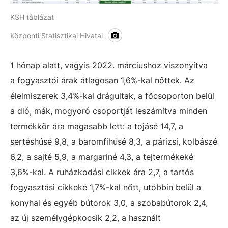
KSH táblázat
Központi Statisztikai Hivatal
1 hónap alatt, vagyis 2022. márciushoz viszonyítva
a fogyasztói árak átlagosan 1,6%-kal nőttek. Az
élelmiszerek 3,4%-kal drágultak, a főcsoporton belül
a dió, mák, mogyoró csoportját leszámítva minden
termékkör ára magasabb lett: a tojásé 14,7, a
sertéshúsé 9,8, a baromfihúsé 8,3, a párizsi, kolbászé
6,2, a sajté 5,9, a margariné 4,3, a tejtermékeké
3,6%-kal. A ruházkodási cikkek ára 2,7, a tartós
fogyasztási cikkeké 1,7%-kal nőtt, utóbbin belül a
konyhai és egyéb bútorok 3,0, a szobabútorok 2,4,
az új személygépkocsik 2,2, a használt