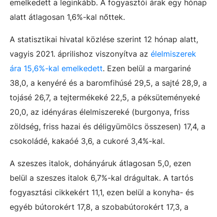
emelkedett a leginkább. A fogyasztói árak egy hónap
alatt átlagosan 1,6%-kal nőttek.
A statisztikai hivatal közlése szerint 12 hónap alatt,
vagyis 2021. áprilishoz viszonyítva az
élelmiszerek
ára 15,6%-kal emelkedett
. Ezen belül a margariné
38,0, a kenyéré és a baromfihúsé 29,5, a sajté 28,9, a
tojásé 26,7, a tejtermékeké 22,5, a péksüteményeké
20,0, az idényáras élelmiszereké (burgonya, friss
zöldség, friss hazai és déligyümölcs összesen) 17,4, a
csokoládé, kakaóé 3,6, a cukoré 3,4%-kal.
A szeszes italok, dohányáruk átlagosan 5,0, ezen
belül a szeszes italok 6,7%-kal drágultak. A tartós
fogyasztási cikkekért 11,1, ezen belül a konyha- és
egyéb bútorokért 17,8, a szobabútorokért 17,3, a