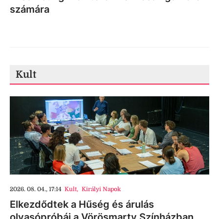
számára
Kult
2026. 08. 04., 17:14
Kult
,
Királyi Napok
Elkezdődtek a Hűség és árulás
olvasópróbái a Vörösmarty Színházban