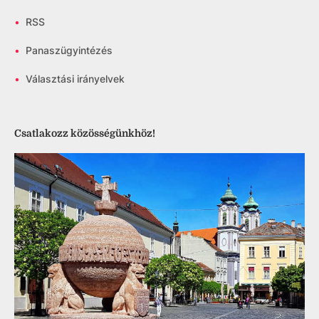
•
RSS
•
Panaszügyintézés
•
Választási irányelvek
Csatlakozz közösségünkhöz!