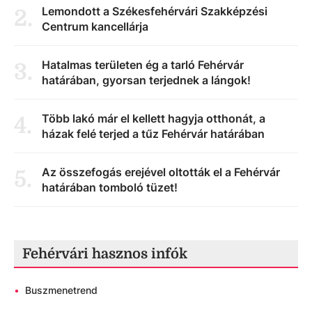
Lemondott a Székesfehérvári Szakképzési
2
.
Centrum kancellárja
Hatalmas területen ég a tarló Fehérvár
3
.
határában, gyorsan terjednek a lángok!
Több lakó már el kellett hagyja otthonát, a
4
.
házak felé terjed a tűz Fehérvár határában
Az összefogás erejével oltották el a Fehérvár
5
.
határában tomboló tüzet!
Fehérvári hasznos infók
•
Buszmenetrend