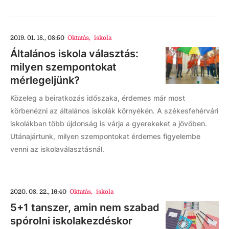
2019. 01. 18., 08:50
Oktatás
,
iskola
Általános iskola választás:
milyen szempontokat
mérlegeljünk?
Közeleg a beiratkozás időszaka, érdemes már most
körbenézni az általános iskolák környékén. A székesfehérvári
iskolákban több újdonság is várja a gyerekeket a jövőben.
Utánajártunk, milyen szempontokat érdemes figyelembe
venni az iskolaválasztásnál.
2020. 08. 22., 16:40
Oktatás
,
iskola
5+1 tanszer, amin nem szabad
spórolni iskolakezdéskor