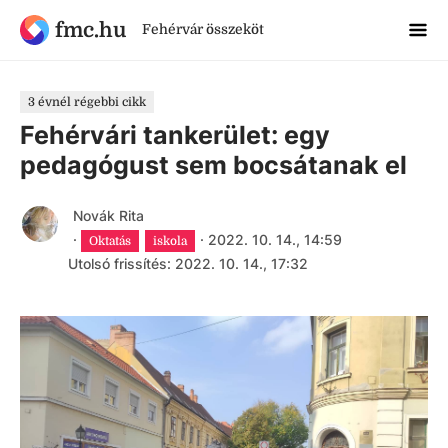
fmc.hu
Fehérvár összeköt
3 évnél régebbi cikk
Fehérvári tankerület: egy
pedagógust sem bocsátanak el
Novák Rita
·
·
2022. 10. 14., 14:59
Oktatás
iskola
Utolsó frissítés: 2022. 10. 14., 17:32