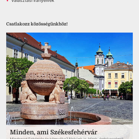
•
Választási irányelvek
Csatlakozz közösségünkhöz!
Minden, ami Székesfehérvár
Mindened Fehérvár és környéke? Nekünk is. Hírek, érdekességek,