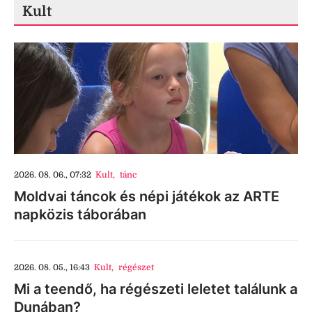
Kult
2026. 08. 06., 07:32
Kult
,
tánc
Moldvai táncok és népi játékok az ARTE
napközis táborában
2026. 08. 05., 16:43
Kult
,
régészet
Mi a teendő, ha régészeti leletet találunk a
Dunában?