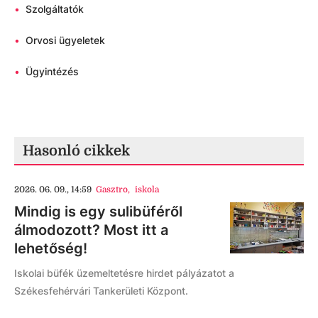
•
Szolgáltatók
•
Orvosi ügyeletek
•
Ügyintézés
Hasonló cikkek
2026. 06. 09., 14:59
Gasztro
,
iskola
Mindig is egy sulibüféről
álmodozott? Most itt a
lehetőség!
Iskolai büfék üzemeltetésre hirdet pályázatot a
Székesfehérvári Tankerületi Központ.