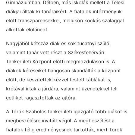
Gimnáziumban. Délben, más iskolák mellett a Teleki
diákjai álltak ki tanáraikért. A fiatalok intézményük
előtt transzparensekkel, mellükön kockás szalaggal
alkottak élőláncot.
Nagyjából kétszáz diák és sok tucatnyi szülő,
valamint tanár vett részt a Székesfehérvári
Tankerületi Központ előtti megmozduláson is. A
diákok kéréseiket hangosan skandálták a központ
előtt, de készítettek kézzel festett táblákat is,
krétával írtak a járdára, valamint üzenetekkel teli
cetliket ragasztottak az ajtóra.
A Török Szabolcs tankerületi igazgató több diákot is
megbeszélésre invitált végül. A megbeszélést a
fiatalok félig eredményesnek tartották, mert Török