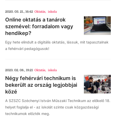
2020. 03. 21., 16:42
Oktatás
,
iskola
Online oktatás a tanárok
szemével: forradalom vagy
hendikep?
Egy hete elindult a digitális oktatás, lássuk, mit tapasztalnak
a fehérvári pedagógusok!
2023. 02. 08., 19:21
Oktatás
,
iskola
Négy fehérvári technikum is
bekerült az ország legjobbjai
közé
A SZSZC Széchenyi István Műszaki Technikum az előkelő 18.
helyet foglalja el - az iskolát szinte csak közgazdasági
technikumok előzték meg.