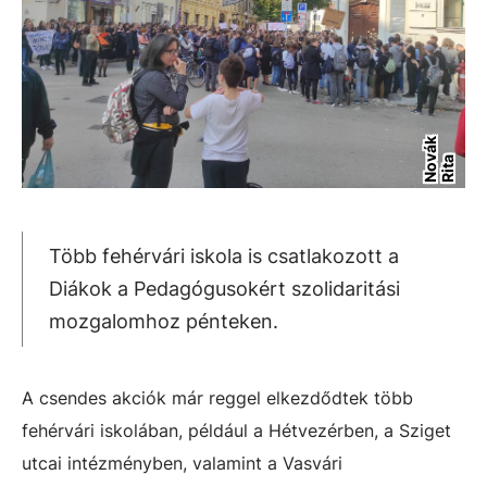
N
o
á
k
R
i
t
v
a
Több fehérvári iskola is csatlakozott a
Diákok a Pedagógusokért szolidaritási
mozgalomhoz pénteken.
A csendes akciók már reggel elkezdődtek több
fehérvári iskolában, például a Hétvezérben, a Sziget
utcai intézményben, valamint a Vasvári