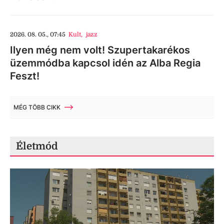
2026. 08. 05., 07:45
Kult
,
jazz
Ilyen még nem volt! Szupertakarékos
üzemmódba kapcsol idén az Alba Regia
Feszt!
MÉG TÖBB CIKK
Életmód