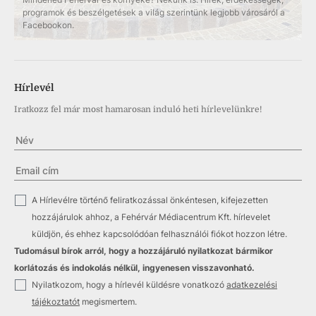
programok és beszélgetések a világ szerintünk legjobb városáról a
Facebookon.
Hírlevél
Iratkozz fel már most hamarosan induló heti hírlevelünkre!
✓
A Hírlevélre történő feliratkozással önkéntesen, kifejezetten
hozzájárulok ahhoz, a Fehérvár Médiacentrum Kft. hírlevelet
küldjön, és ehhez kapcsolódóan felhasználói fiókot hozzon létre.
Tudomásul bírok arról, hogy a hozzájáruló nyilatkozat bármikor
korlátozás és indokolás nélkül, ingyenesen visszavonható.
✓
Nyilatkozom, hogy a hírlevél küldésre vonatkozó
adatkezelési
tájékoztatót
megismertem.