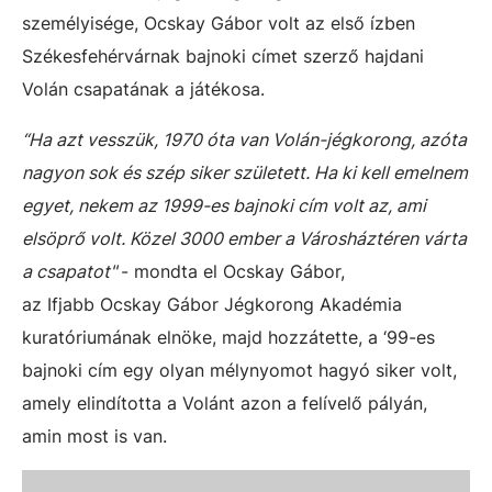
személyisége, Ocskay Gábor volt az első ízben
Székesfehérvárnak bajnoki címet szerző hajdani
Volán csapatának a játékosa.
“Ha azt vesszük, 1970 óta van Volán-jégkorong, azóta
nagyon sok és szép siker született. Ha ki kell emelnem
egyet, nekem az 1999-es bajnoki cím volt az, ami
elsöprő volt. Közel 3000 ember a Városháztéren várta
a csapatot"
- mondta el Ocskay Gábor,
az Ifjabb Ocskay Gábor Jégkorong Akadémia
kuratóriumának elnöke, majd hozzátette, a ‘99-es
bajnoki cím egy olyan mélynyomot hagyó siker volt,
amely elindította a Volánt azon a felívelő pályán,
amin most is van.