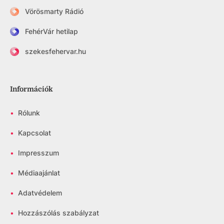
Vörösmarty Rádió
FehérVár hetilap
szekesfehervar.hu
Információk
•
Rólunk
•
Kapcsolat
•
Impresszum
•
Médiaajánlat
•
Adatvédelem
•
Hozzászólás szabályzat