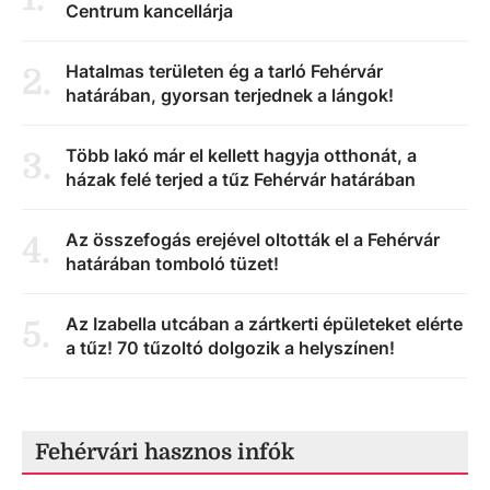
Centrum kancellárja
Hatalmas területen ég a tarló Fehérvár
2
.
határában, gyorsan terjednek a lángok!
Több lakó már el kellett hagyja otthonát, a
3
.
házak felé terjed a tűz Fehérvár határában
Az összefogás erejével oltották el a Fehérvár
4
.
határában tomboló tüzet!
Az Izabella utcában a zártkerti épületeket elérte
5
.
a tűz! 70 tűzoltó dolgozik a helyszínen!
Fehérvári hasznos infók