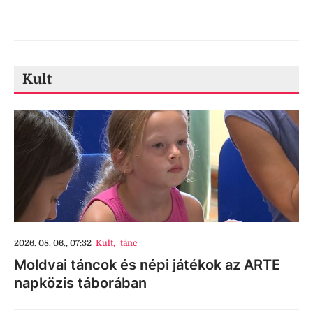
Kult
2026. 08. 06., 07:32
Kult
,
tánc
Moldvai táncok és népi játékok az ARTE
napközis táborában