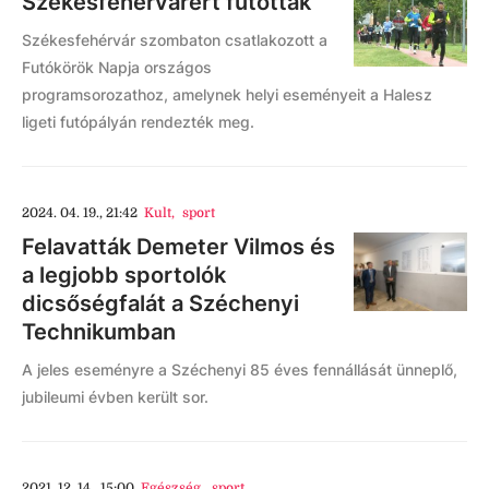
Székesfehérvárért futottak
Székesfehérvár szombaton csatlakozott a
Futókörök Napja országos
programsorozathoz, amelynek helyi eseményeit a Halesz
ligeti futópályán rendezték meg.
2024. 04. 19., 21:42
Kult
,
sport
Felavatták Demeter Vilmos és
a legjobb sportolók
dicsőségfalát a Széchenyi
Technikumban
A jeles eseményre a Széchenyi 85 éves fennállását ünneplő,
jubileumi évben került sor.
2021. 12. 14., 15:00
Egészség
,
sport