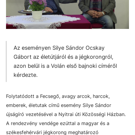
Az eseményen Silye Sándor Ocskay
Gábort az életútjáról és a jégkorongról,
azon belül is a Volán első bajnoki címéről
kérdezte.
Folytatódott a Fecsegő, avagy arcok, harcok,
emberek, életutak című esemény Silye Sándor
újságíró vezetésével a Nyitrai úti Közösségi Házban.
A rendezvény vendége ezúttal a magyar és a
székesfehérvári jégkorong meghatározó