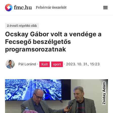
fmc.hu
Fehérvár összeköt
2 évnél régebbi cikk
Ocskay Gábor volt a vendége a
Fecsegő beszélgetős
programsorozatnak
Pál Loránd
·
·
2023. 10. 31., 15:23
Kult
sport
Zsiday Ádám