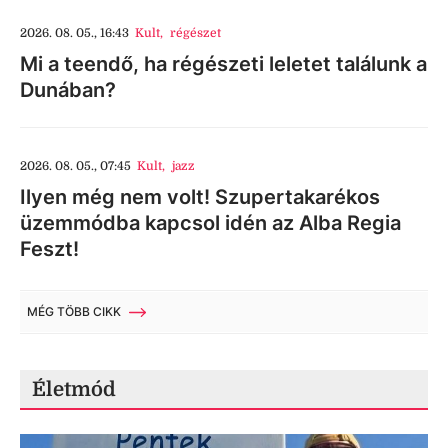
2026. 08. 05., 16:43
Kult
,
régészet
Mi a teendő, ha régészeti leletet találunk a
Dunában?
2026. 08. 05., 07:45
Kult
,
jazz
Ilyen még nem volt! Szupertakarékos
üzemmódba kapcsol idén az Alba Regia
Feszt!
MÉG TÖBB CIKK
Életmód