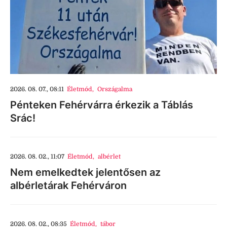
2026. 08. 07., 08:11
Életmód
,
Országalma
Pénteken Fehérvárra érkezik a Táblás
Srác!
2026. 08. 02., 11:07
Életmód
,
albérlet
Nem emelkedtek jelentősen az
albérletárak Fehérváron
2026. 08. 02., 08:35
Életmód
,
tábor