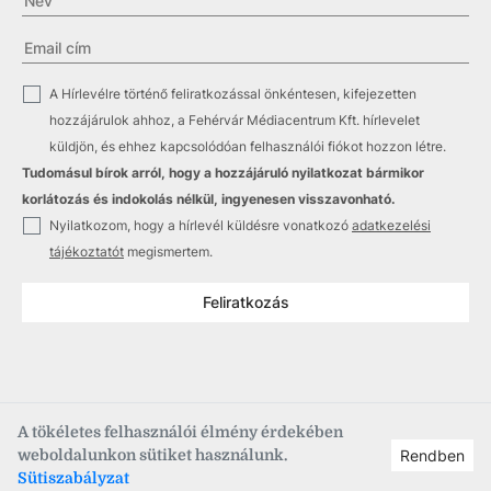
✓
A Hírlevélre történő feliratkozással önkéntesen, kifejezetten
hozzájárulok ahhoz, a Fehérvár Médiacentrum Kft. hírlevelet
küldjön, és ehhez kapcsolódóan felhasználói fiókot hozzon létre.
Tudomásul bírok arról, hogy a hozzájáruló nyilatkozat bármikor
korlátozás és indokolás nélkül, ingyenesen visszavonható.
✓
Nyilatkozom, hogy a hírlevél küldésre vonatkozó
adatkezelési
tájékoztatót
megismertem.
Feliratkozás
A tökéletes felhasználói élmény érdekében
weboldalunkon sütiket használunk.
Rendben
Copyright © 2021
–2026
Fehérvár Médiacentrum, fmc.hu
Sütiszabályzat