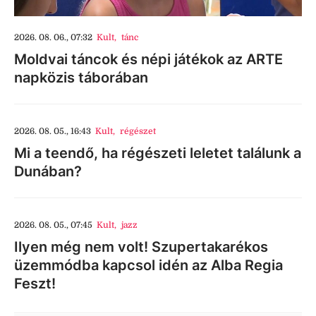
2026. 08. 06., 07:32
Kult
,
tánc
Moldvai táncok és népi játékok az ARTE
napközis táborában
2026. 08. 05., 16:43
Kult
,
régészet
Mi a teendő, ha régészeti leletet találunk a
Dunában?
2026. 08. 05., 07:45
Kult
,
jazz
Ilyen még nem volt! Szupertakarékos
üzemmódba kapcsol idén az Alba Regia
Feszt!