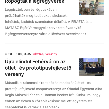
Ropogtak a légfegyverek
Légpisztolyban és légpuskában
próbálhatták meg tudásukat iskolások,
felnőttek, kadétok szombaton délelőtt. A FEMETA és a
MATASZ Fejér Vármegyei szervezete évadnyitó
légfegyverversenyre várta a lövészet szerelmeseit.
2023. 10. 03., 06:27
Oktatás
,
verseny
Újra elindul Fehérváron az
ötlet- és prototípusfejlesztő
verseny
Második alkalommal hirdet közös rendezésű ötlet- és
prototípusfejlesztő csapatversenyt az Óbudai Egyetem Alba
Regia Műszaki Kar és a Harman Becker Kft. Kuriózum, hogy
ebben az évben a középiskolások mellett egyetemista
csapatokat is várnak a szervezők.