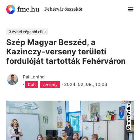
fmc.hu
Fehérvár összeköt
2 évnél régebbi cikk
Szép Magyar Beszéd, a
Kazinczy-verseny területi
fordulóját tartották Fehérváron
Pál Loránd
·
·
2024. 02. 08., 10:03
Kult
verseny
Simon Erika