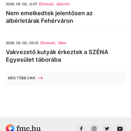
2026. 08. 02., 11:07
Életmód
,
albérlet
Nem emelkedtek jelentősen az
albérletárak Fehérváron
2026. 08. 02., 08:35
Életmód
,
tábor
Vakvezető kutyák érkeztek a SZÉNA
Egyesület táborába
MÉG TÖBB CIKK
fmc.hu