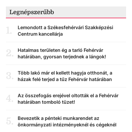
Legnépszerűbb
Lemondott a Székesfehérvári Szakképzési
1
.
Centrum kancellárja
Hatalmas területen ég a tarló Fehérvár
2
.
határában, gyorsan terjednek a lángok!
Több lakó már el kellett hagyja otthonát, a
3
.
házak felé terjed a tűz Fehérvár határában
Az összefogás erejével oltották el a Fehérvár
4
.
határában tomboló tüzet!
Bevezetik a pénteki munkarendet az
5
.
önkormányzati intézményeknél és cégeknél