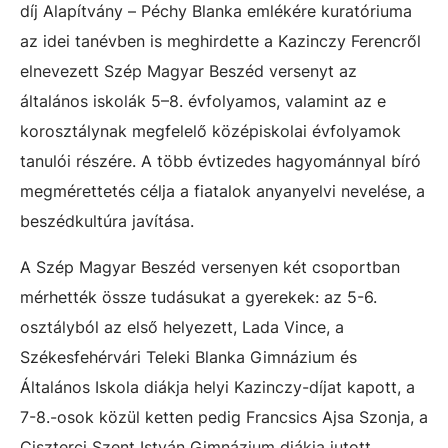
díj Alapítvány – Péchy Blanka emlékére kuratóriuma
az idei tanévben is meghirdette a Kazinczy Ferencről
elnevezett Szép Magyar Beszéd versenyt az
általános iskolák 5–8. évfolyamos, valamint az e
korosztálynak megfelelő középiskolai évfolyamok
tanulói részére. A több évtizedes hagyománnyal bíró
megmérettetés célja a fiatalok anyanyelvi nevelése, a
beszédkultúra javítása.
A Szép Magyar Beszéd versenyen két csoportban
mérhették össze tudásukat a gyerekek: az 5-6.
osztályból az első helyezett,
Lada Vince, a
Székesfehérvári Teleki Blanka Gimnázium és
Általános Iskola diákja
helyi Kazinczy-díjat kapott, a
7-8.-osok közül ketten pedig
Francsics Ajsa Szonja, a
Ciszterci Szent István Gimnázium diákja jutott