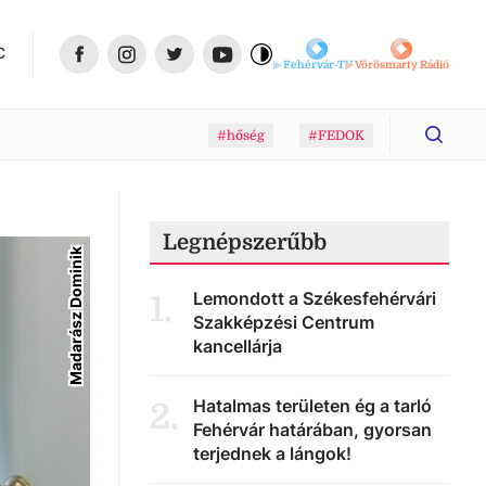
C
Fehérvár-TV
Vörösmarty Rádió
#hőség
#FEDOK
Legnépszerűbb
Madarász Dominik
Lemondott a Székesfehérvári
1
.
Szakképzési Centrum
kancellárja
Hatalmas területen ég a tarló
2
.
Fehérvár határában, gyorsan
terjednek a lángok!