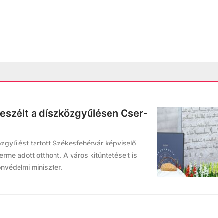
beszélt a díszközgyűlésen Cser-
gyűlést tartott Székesfehérvár képviselő
rme adott otthont. A város kitüntetéseit is
onvédelmi miniszter.