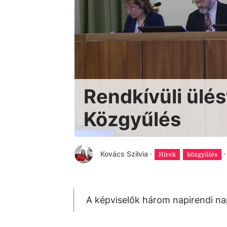
Rendkívüli ülés
Közgyűlés
Kovács Szilvia
·
·
Hírek
közgyűlés
A képviselők három napirendi nap