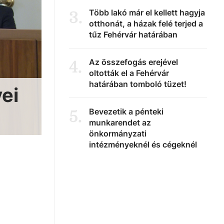
Több lakó már el kellett hagyja
3
.
otthonát, a házak felé terjed a
tűz Fehérvár határában
Az összefogás erejével
4
.
oltották el a Fehérvár
határában tomboló tüzet!
yei
Bevezetik a pénteki
5
.
munkarendet az
önkormányzati
intézményeknél és cégeknél