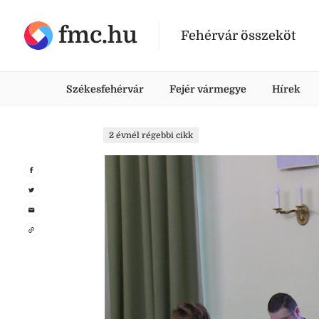
fmc.hu
Fehérvár összeköt
Székesfehérvár
Fejér vármegye
Hírek
2 évnél régebbi cikk