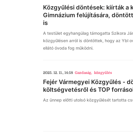
Közgyűlési döntések: kiírták a 
Gimnázium felújítására, döntött
is
A testület egyhangúlag támogatta Szikora Já
közgyűlésen arról is döntöttek, hogy az Ybl o
ellátó óvoda fog működni.
2025. 12. 11., 14:58
Gazdaság
,
közgyűlés
Fejér Vármegyei Közgyűlés - d
költségvetésről és TOP forráso
Az ünnep előtti utolsó közgyűlését tartotta 