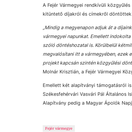
A Fejér Vármegyei rendkívüli közgyűlés
kitüntető díjakról és címekről döntöttek
„Mindig a megyenapon adjuk át a díjaink
vármegyei napunkat. Emellett indokolta 
szóló döntéshozatal is. Körülbelül kétmil
megvalósítani itt a vármegyében, ezek el
projekt kapcsán szintén közgyűlési dönt
Molnár Krisztián, a Fejér Vármegyei Köz
Emellett két alapítványi támogatásról i
Székesfehérvári Vasvári Pál Általános I
Alapítvány pedig a Magyar Ápolók Nap
Fejér vármegye