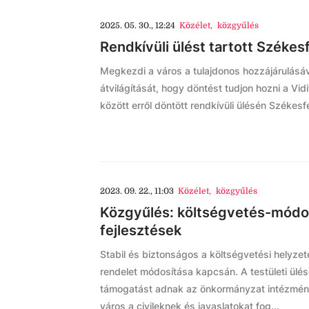
2025. 05. 30., 12:24
Közélet
,
közgyűlés
Rendkívüli ülést tartott Széke
Megkezdi a város a tulajdonos hozzájárulásáv
átvilágítását, hogy döntést tudjon hozni a Vi
között erről döntött rendkívüli ülésén Székes
2023. 09. 22., 11:03
Közélet
,
közgyűlés
Közgyűlés: költségvetés-módos
fejlesztések
Stabil és biztonságos a költségvetési helyzet
rendelet módosítása kapcsán. A testületi ülés
támogatást adnak az önkormányzat intézménye
város a civileknek és javaslatokat fog...