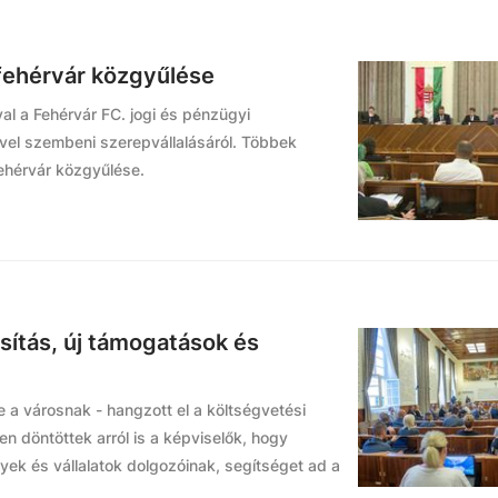
sfehérvár közgyűlése
al a Fehérvár FC. jogi és pénzügyi
divel szembeni szerepvállalásáról. Többek
fehérvár közgyűlése.
ítás, új támogatások és
e a városnak - hangzott el a költségvetési
en döntöttek arról is a képviselők, hogy
k és vállalatok dolgozóinak, segítséget ad a