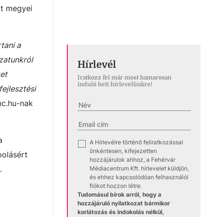
nt megyei
tani a
zatunkról
Hírlevél
ket
Iratkozz fel már most hamarosan
induló heti hírlevelünkre!
ejlesztési
c.hu-nak
a
A Hírlevélre történő feliratkozással
✓
önkéntesen, kifejezetten
polásért
hozzájárulok ahhoz, a Fehérvár
.
Médiacentrum Kft. hírlevelet küldjön,
és ehhez kapcsolódóan felhasználói
fiókot hozzon létre.
Tudomásul bírok arról, hogy a
hozzájáruló nyilatkozat bármikor
korlátozás és indokolás nélkül,