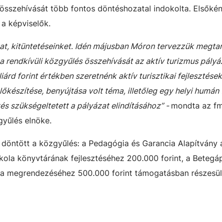
 összehívását több fontos döntéshozatal indokolta. Elsőké
 a képviselők.
at, kitüntetéseinket. Idén májusban Móron tervezzük megtar
a rendkívüli közgyűlés összehívását az aktív turizmus pályá
liárd forint értékben szeretnénk aktív turisztikai fejlesztése
őkészítése, benyújtása volt téma, illetőleg egy helyi humán f
és szükségeltetett a pályázat elindításához” -
mondta az fm
gyűlés elnöke.
s döntött a közgyűlés: a Pedagógia és Garancia Alapítvány 
skola könyvtárának fejlesztéséhez 200.000 forint, a Betegá
ja megrendezéséhez 500.000 forint támogatásban részesül