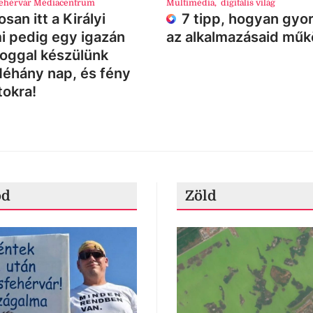
ehérvár Médiacentrum
Multimédia
,
digitális világ
san itt a Királyi
7 tipp, hogyan gyor
i pedig egy igazán
az alkalmazásaid mű
loggal készülünk
Néhány nap, és fény
tokra!
ód
Zöld