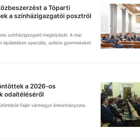
közbeszerzést a Tóparti
ek a színházigazgatói posztról
nos színházigazgató megbízását. A mai
vi épületében speciális, autista gyermekeket
öntöttek a 2026-os
k odaítéléséről
csütörtökön Fejér vármegye önkormányzata.