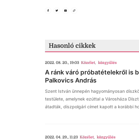
Hasonló cikkek
2022. 08. 20., 19:03
Közélet
,
közgyűlés
A ránk váró próbatételekről is 
Palkovics András
Szent István ünnepén hagyományosan díszköz
testülete, amelynek ezúttal a Városháza Díszte
átadták, díszpolgári címet kapott a korábbi h
2022. 04. 29., 11:23
Közélet
,
közgyűlés