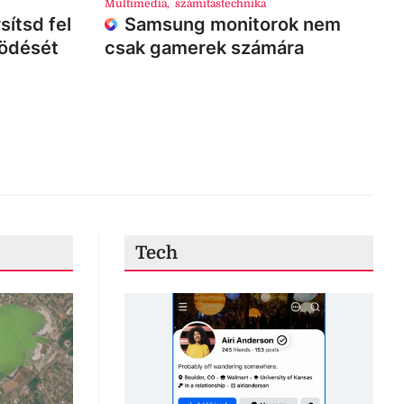
Multimédia
,
számítástechnika
sítsd fel
Samsung monitorok nem
ködését
csak gamerek számára
Tech