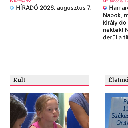
Fehérvár TV
Multimédia
,
F
HÍRADÓ 2026. augusztus 7.
Hamaro
Napok, m
király do
nektek! 
derül a ti
Kult
Életm