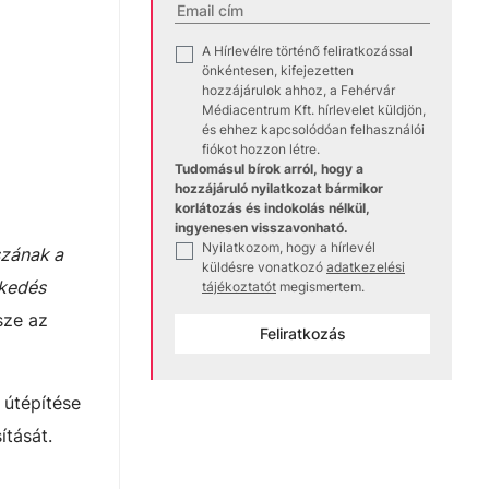
A Hírlevélre történő feliratkozással
✓
önkéntesen, kifejezetten
hozzájárulok ahhoz, a Fehérvár
Médiacentrum Kft. hírlevelet küldjön,
és ehhez kapcsolódóan felhasználói
fiókot hozzon létre.
Tudomásul bírok arról, hogy a
hozzájáruló nyilatkozat bármikor
korlátozás és indokolás nélkül,
ingyenesen visszavonható.
Nyilatkozom, hogy a hírlevél
✓
szának a
küldésre vonatkozó
adatkezelési
ekedés
tájékoztatót
megismertem.
sze az
Feliratkozás
 útépítése
ítását.