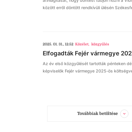
átvilágítását, hogy döntést tudjon hozni a Vi
között erről döntött rendkívüli ülésén Székes
2025. 01. 31., 12:52
Közélet
,
közgyűlés
Elfogadták Fejér vármegye 202
Az év első közgyűlését tartották pénteken dé
képviselők Fejér vármegye 2025-ös költségve
Továbbiak betöltése