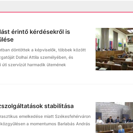
ást érintő kérdésekről is
űlése
tban döntöttek a képviselők, többek között
gatóját Dolhai Attila személyében, és
ni úti szervízút harmadik ütemének
zolgáltatások stabilitása
 drasztikus emelkedése miatt Székesfehérváron
. A közgyűlésen a momentumos Barlabás András