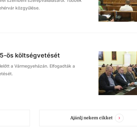
divel szembeni szerepvállalásáról. Többek
fehérvár közgyűlése.
5-ös költségvetését
lelőtt a Vármegyeházán. Elfogadták a
tését.
Ajánlj nekem cikket