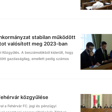
önkormányzat stabilan működött
tot valósított meg 2023-ban
ei Közgyűlés. A beszámolókból kiderült, hogy
ött gazdaságilag, emellett pedig számos
sfehérvár közgyűlése
al a Fehérvár FC. jogi és pénzügyi