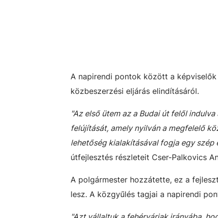
A napirendi pontok között a képviselők
közbeszerzési eljárás elindításáról.
"Az első ütem az a Budai út felől indulva
felújítását, amely nyilván a megfelelő k
lehetőség kialakításával fogja egy szép 
útfejlesztés részleteit Cser-Palkovics A
A polgármester hozzátette, ez a fejlesz
lesz. A közgyűlés tagjai a napirendi po
"Azt vállaltuk a fehérváriak irányába, h