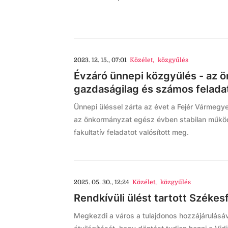
2023. 12. 15., 07:01
Közélet
,
közgyűlés
Évzáró ünnepi közgyűlés - az 
gazdaságilag és számos felada
Ünnepi üléssel zárta az évet a Fejér Vármegy
az önkormányzat egész évben stabilan működ
fakultatív feladatot valósított meg.
2025. 05. 30., 12:24
Közélet
,
közgyűlés
Rendkívüli ülést tartott Széke
Megkezdi a város a tulajdonos hozzájárulásáv