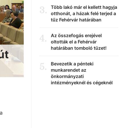
Több lakó már el kellett hagyja
3
.
otthonát, a házak felé terjed a
tűz Fehérvár határában
Az összefogás erejével
4
.
oltották el a Fehérvár
határában tomboló tüzet!
út
Bevezetik a pénteki
5
.
munkarendet az
önkormányzati
intézményeknél és cégeknél
 a