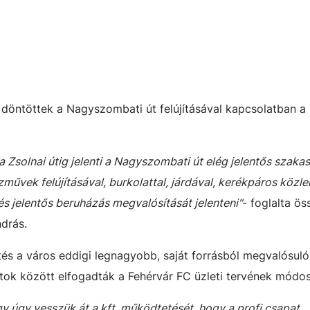
 döntöttek a Nagyszombati út felújításával kapcsolatban a
 a Zsolnai útig jelenti a Nagyszombati út elég jelentős szaka
özművek felújításával, burkolattal, járdával, kerékpáros közl
és jelentős beruházás megvalósítását jelenteni"
- foglalta ös
ndrás.
tés a város eddigi legnagyobb, saját forrásból megvalósuló
ntok között elfogadták a Fehérvár FC üzleti tervének módos
ogy úgy vesszük át a kft. működtetését, hogy a profi csapat