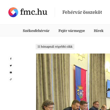
fmc.hu
Fehérvár összeköt
Székesfehérvár
Fejér vármegye
Hírek
11 hónapnál régebbi cikk