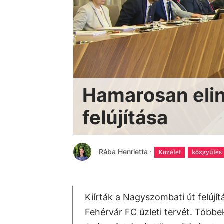
Hamarosan elin
felújítása
Rába Henrietta
·
Közélet
közgyűlés
Kiírták a Nagyszombati út felújí
Fehérvár FC üzleti tervét. Többe