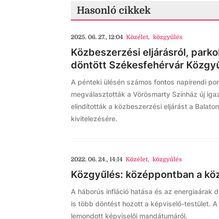
Hasonló cikkek
2025. 06. 27., 12:04
Közélet
,
közgyűlés
Közbeszerzési eljárásról, parkol
döntött Székesfehérvár Közgy
A pénteki ülésén számos fontos napirendi pon
megválasztották a Vörösmarty Színház új igaz
elindították a közbeszerzési eljárást a Balato
kivitelezésére.
2022. 06. 24., 14:14
Közélet
,
közgyűlés
Közgyűlés: középpontban a közs
A háborús infláció hatása és az energiaárak
is több döntést hozott a képviselő-testület
lemondott képviselői mandátumáról.