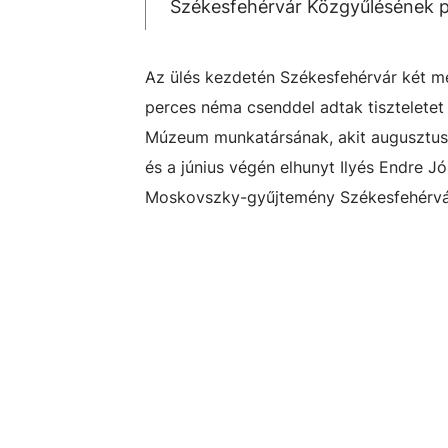
Székesfehérvár Közgyűlésének pé
Az ülés kezdetén Székesfehérvár két 
perces néma csenddel adtak tiszteletet 
Múzeum munkatársának, akit augusztus 
és a június végén elhunyt Ilyés Endre 
Moskovszky-gyűjtemény Székesfehérváro