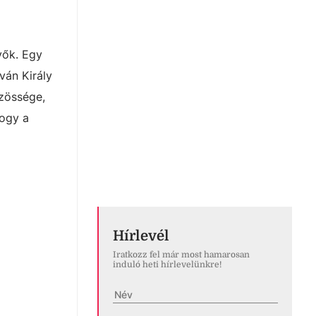
vők. Egy
ván Király
özössége,
hogy a
Hírlevél
Iratkozz fel már most hamarosan
induló heti hírlevelünkre!