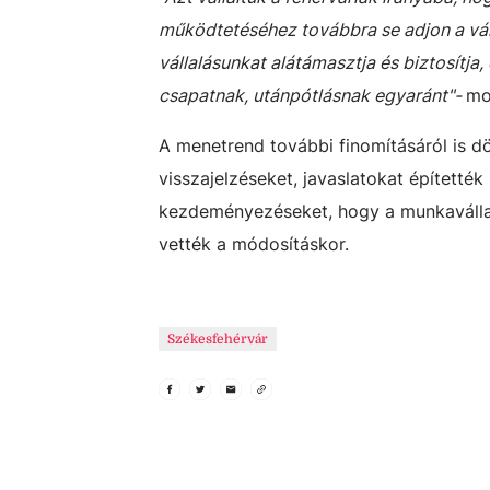
működtetéséhez továbbra se adjon a vár
vállalásunkat alátámasztja és biztosítja,
csapatnak, utánpótlásnak egyaránt"-
mo
A menetrend további finomításáról is dö
visszajelzéseket, javaslatokat építetté
kezdeményezéseket, hogy a munkavállal
vették a módosításkor.
Székesfehérvár