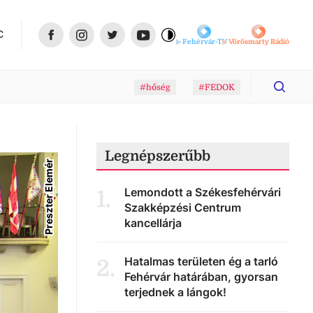
C
Fehérvár-TV
Vörösmarty Rádió
#hőség
#FEDOK
Legnépszerűbb
Preszter Elemér
Lemondott a Székesfehérvári
1
.
Szakképzési Centrum
kancellárja
Hatalmas területen ég a tarló
2
.
Fehérvár határában, gyorsan
terjednek a lángok!