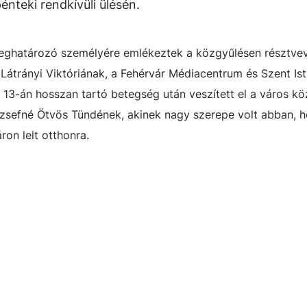
nteki rendkívüli ülésén.
meghatározó személyére emlékeztek a közgyűlésen résztve
Látrányi Viktóriának, a Fehérvár Médiacentrum és Szent Ist
13-án hosszan tartó betegség után veszített el a város k
Józsefné Ötvös Tündének, akinek nagy szerepe volt abban, 
n lelt otthonra.