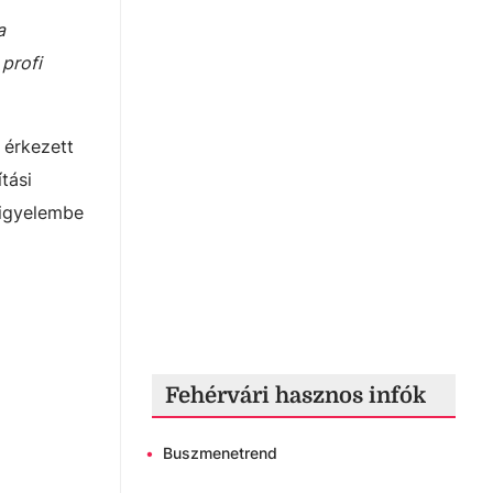
a
 profi
 érkezett
tási
figyelembe
Fehérvári hasznos infók
•
Buszmenetrend