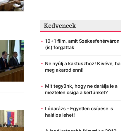
Kedvencek
10+1 film, amit Székesfehérváron
(is) forgattak
Ne nyúlj a kaktuszhoz! Kivéve, ha
meg akarod enni!
Mit tegyünk, hogy ne darálja le a
meztelen csiga a kertünket?
Lódarázs - Egyetlen csípése is
halálos lehet!
A legdivatosabb frizurák a 2019-