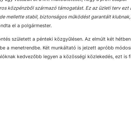
os közpénzből származó támogatást. Ez az üzleti terv ezt 
 de mellette stabil, biztonságos működést garantált klubnak,
ndta el a polgármester.
ntés született a pénteki közgyűlésen. Az elmúlt két hétben
k be a menetrendbe. Két munkáltató is jelzett apróbb módosí
óknak kedvezőbb legyen a közösségi közlekedés, ezt is 