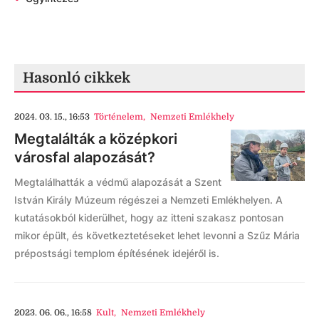
Hasonló cikkek
2024. 03. 15., 16:53
Történelem
,
Nemzeti Emlékhely
Megtalálták a középkori
városfal alapozását?
Megtalálhatták a védmű alapozását a Szent
István Király Múzeum régészei a Nemzeti Emlékhelyen. A
kutatásokból kiderülhet, hogy az itteni szakasz pontosan
mikor épült, és következtetéseket lehet levonni a Szűz Mária
prépostsági templom építésének idejéről is.
2023. 06. 06., 16:58
Kult
,
Nemzeti Emlékhely