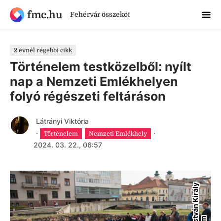
fmc.hu
Fehérvár összeköt
2 évnél régebbi cikk
Történelem testközelből: nyílt
nap a Nemzeti Emlékhelyen
folyó régészeti feltáráson
Látrányi Viktória
·
·
Történelem
Nemzeti Emlékhely
2024. 03. 22., 06:57
S
z
e
n
t
I
s
v
á
n
K
i
r
á
l
y
M
ú
z
e
u