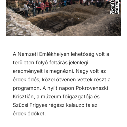
t
m
A Nemzeti Emlékhelyen lehetőség volt a
területen folyó feltárás jelenlegi
eredményeit is megnézni. Nagy volt az
érdeklődés, közel ötvenen vettek részt a
programon. A nyílt napon Pokrovenszki
Krisztián, a múzeum főigazgatója és
Szücsi Frigyes régész kalauzolta az
érdeklődőket.