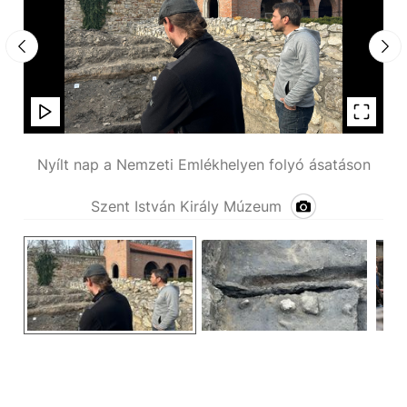
on
Nyílt nap a Nemzeti Emlékhelyen folyó ásatáson
N
Szent István Király Múzeum