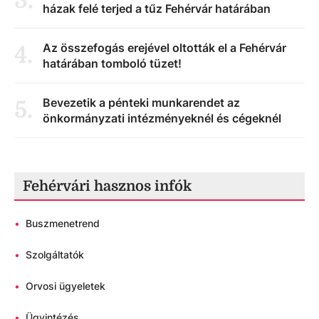
3
.
házak felé terjed a tűz Fehérvár határában
Az összefogás erejével oltották el a Fehérvár
4
.
határában tomboló tüzet!
Bevezetik a pénteki munkarendet az
5
.
önkormányzati intézményeknél és cégeknél
Fehérvári hasznos infók
•
Buszmenetrend
•
Szolgáltatók
•
Orvosi ügyeletek
•
Ügyintézés