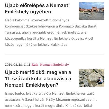
Újabb előrelépés a Nemzeti
Emlékhely ügyében
Első alkalommal szervezett tudományos
konferenciát Székesfehérváron a Koronázó Bazilika Baráti
Társaság, ahol a legújabb eredmények mellett, újra
középpontba került a Nemzeti Emlékhely ügye is. A cél
közös: egy méltó emlékhely kialakítása.
2024. 08. 28., 11:12
Kult
,
Nemzeti Emlékhely
Újabb mérföldkő: meg van a
11. századi kőfal alapozása a
Nemzeti Emlékhelyen?
Ismét fontos lelet került elő a Nemzeti Emlékhelyen zajló
ásatáson. A Szent István Király Múzeum régészei szerint
nem kizárt, hogy sikerült megtalálni a XI. századi kőfal