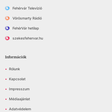
Fehérvár Televízió
Vörösmarty Rádió
FehérVár hetilap
szekesfehervar.hu
Információk
•
Rólunk
•
Kapcsolat
•
Impresszum
•
Médiaajánlat
•
Adatvédelem