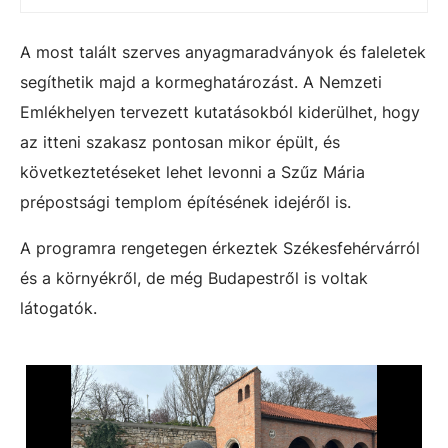
A most talált szerves anyagmaradványok és faleletek
segíthetik majd a kormeghatározást. A Nemzeti
Emlékhelyen tervezett kutatásokból kiderülhet, hogy
az itteni szakasz pontosan mikor épült, és
következtetéseket lehet levonni a Szűz Mária
prépostsági templom építésének idejéről is.
A programra rengetegen érkeztek Székesfehérvárról
és a környékről, de még Budapestről is voltak
látogatók.