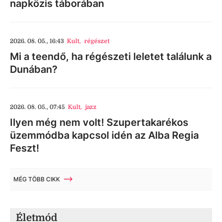
napközis táborában
2026. 08. 05., 16:43
Kult
,
régészet
Mi a teendő, ha régészeti leletet találunk a
Dunában?
2026. 08. 05., 07:45
Kult
,
jazz
Ilyen még nem volt! Szupertakarékos
üzemmódba kapcsol idén az Alba Regia
Feszt!
MÉG TÖBB CIKK
Életmód