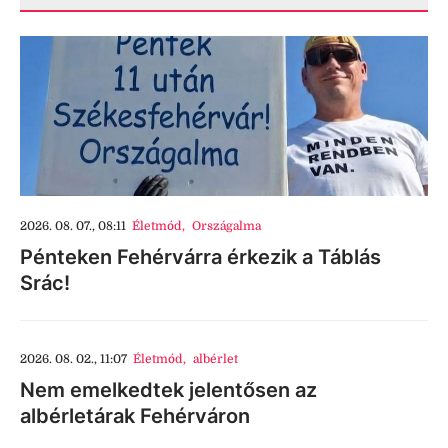
2026. 08. 07., 08:11
Életmód
,
Országalma
Pénteken Fehérvárra érkezik a Táblás
Srác!
2026. 08. 02., 11:07
Életmód
,
albérlet
Nem emelkedtek jelentősen az
albérletárak Fehérváron