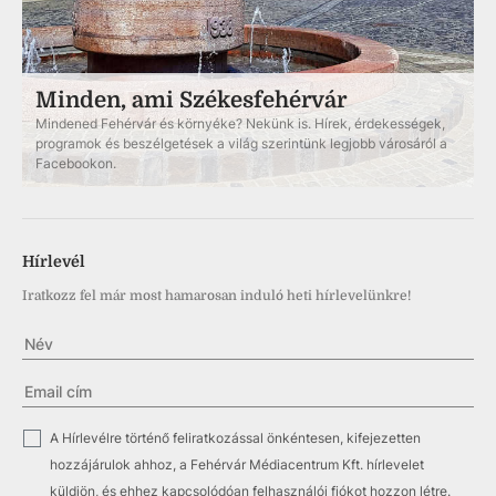
Minden, ami Székesfehérvár
Mindened Fehérvár és környéke? Nekünk is. Hírek, érdekességek,
programok és beszélgetések a világ szerintünk legjobb városáról a
Facebookon.
Hírlevél
Iratkozz fel már most hamarosan induló heti hírlevelünkre!
✓
A Hírlevélre történő feliratkozással önkéntesen, kifejezetten
hozzájárulok ahhoz, a Fehérvár Médiacentrum Kft. hírlevelet
küldjön, és ehhez kapcsolódóan felhasználói fiókot hozzon létre.