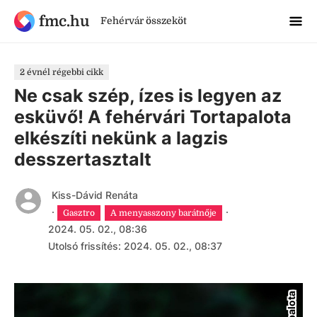
fmc.hu
Fehérvár összeköt
2 évnél régebbi cikk
Ne csak szép, ízes is legyen az
esküvő! A fehérvári Tortapalota
elkészíti nekünk a lagzis
desszertasztalt
Kiss-Dávid Renáta
·
·
Gasztro
A menyasszony barátnője
2024. 05. 02., 08:36
Utolsó frissítés: 2024. 05. 02., 08:37