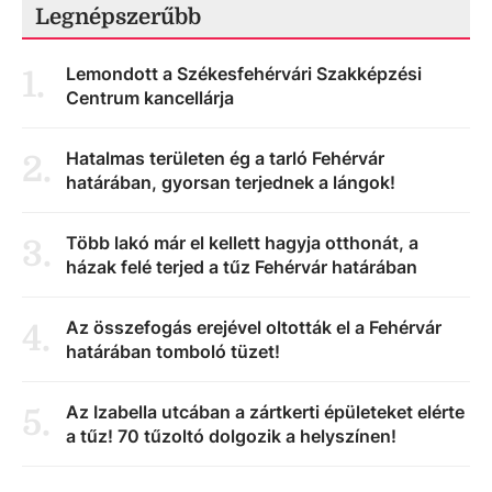
Legnépszerűbb
Lemondott a Székesfehérvári Szakképzési
1
.
Centrum kancellárja
Hatalmas területen ég a tarló Fehérvár
2
.
határában, gyorsan terjednek a lángok!
Több lakó már el kellett hagyja otthonát, a
3
.
házak felé terjed a tűz Fehérvár határában
Az összefogás erejével oltották el a Fehérvár
4
.
határában tomboló tüzet!
Az Izabella utcában a zártkerti épületeket elérte
5
.
a tűz! 70 tűzoltó dolgozik a helyszínen!