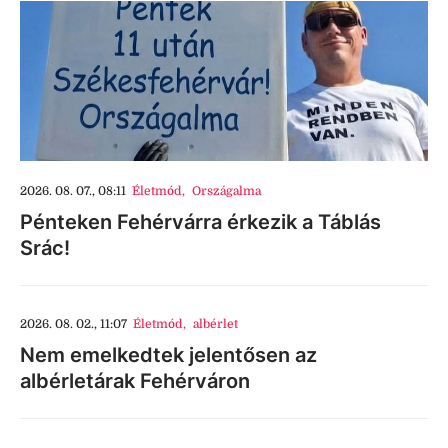
2026. 08. 07., 08:11
Életmód
,
Országalma
Pénteken Fehérvárra érkezik a Táblás
Srác!
2026. 08. 02., 11:07
Életmód
,
albérlet
Nem emelkedtek jelentősen az
albérletárak Fehérváron