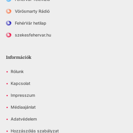
Vörösmarty Rádió
FehérVár hetilap
szekesfehervar.hu
Információk
•
Rólunk
•
Kapcsolat
•
Impresszum
•
Médiaajánlat
•
Adatvédelem
•
Hozzászólás szabályzat