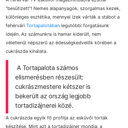
"besütizett"! Nemes alapanyagok, szorgalmas kezek,
különleges esztétika, mennyei ízek várták a stábot a
fehérvári
Tortapalotában
legutóbbi forgatásunk
idején. Az számunkra is hamar kiderült, nem
véletlenül népszerű az édességkedvelők körében a
cukrászda kínálata.
A Tortapalota számos
elismerésben részesült:
cukrászmestere kétszer is
bekerült az ország legjobb
tortadizájnerei közé.
A cukrászda egyik fő profilja az esküvői torták
készítése. Mint azt a tortadizájner mondja: a