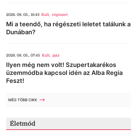
2026. 08. 05., 16:43
Kult
,
régészet
Mi a teendő, ha régészeti leletet találunk a
Dunában?
2026. 08. 05., 07:45
Kult
,
jazz
Ilyen még nem volt! Szupertakarékos
üzemmódba kapcsol idén az Alba Regia
Feszt!
MÉG TÖBB CIKK
Életmód