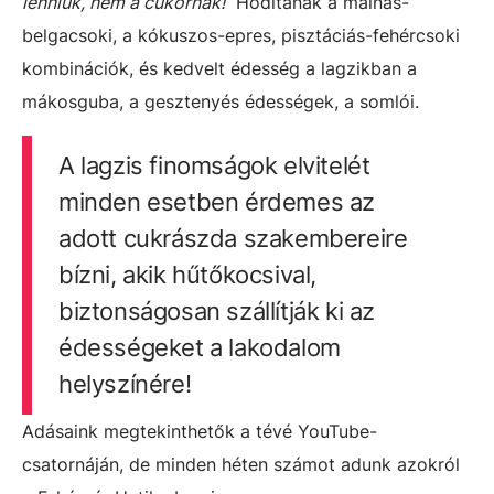
lenniük, nem a cukornak!”
Hódítanak a málnás-
belgacsoki, a kókuszos-epres, pisztáciás-fehércsoki
kombinációk, és kedvelt édesség a lagzikban a
mákosguba, a gesztenyés édességek, a somlói.
A lagzis finomságok elvitelét
minden esetben érdemes az
adott cukrászda szakembereire
bízni, akik hűtőkocsival,
biztonságosan szállítják ki az
édességeket a lakodalom
helyszínére!
Adásaink megtekinthetők a tévé YouTube-
csatornáján, de minden héten számot adunk azokról