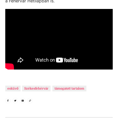
a Fehérvár Hetilapban is.
esküvő
Székesfehérvár
támogatott tartalom