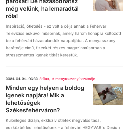
párokat! De házasodhatsz
még velünk, ha lemaradtál
róla!
Inspiráció, ötletelés - ez volt a célja annak a Fehérvár
Televíziós esküvői műsornak, amely három hónapra költözött
be a fehérvári házasulandók nappalijába. A menyasszony
barátnője című, tizenkét részes magazinműsorban a
stresszmentes igenek titkát kerestük.
2024. 04. 24., 06:32
Stílus
,
A menyasszony barátnője
Minden egy helyen a boldog
igenek napjára! Mik a
lehetőségek
Székesfehérváron?
Különleges dizájn, exkluzív ötletek megvalósítása,
eszközbérlési lehetőségek – a fehérvári HEGYVARI’s Design