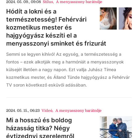
2024. 05. 09., 09:08
Stílus
,
A menyasszony barátnője
Hódít a lokni és a
természetesség! Fehérvári
kozmetikus mester és
hajgyógyász készíti el a
menyasszonyi sminket és frizurát
Semmi se legyen kihívó! Az egység, a természetesség a
fontos – ezek alkotják meg a harmóniát a menyasszonyok
külsejét illetően a nagy napon. Ezt vallja Juhász Tímea
kozmetikus mester, és Álland Tünde hajgyógyász a Fehérvár
TV soron következő esküvői adásában.
2024. 05. 15., 06:23
Videó
,
A menyasszony barátnője
Mi a hosszú és boldog
házasság titka? Négy
évtizednyi szerelemről