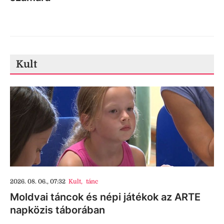
Kult
2026. 08. 06., 07:32
Kult
,
tánc
Moldvai táncok és népi játékok az ARTE
napközis táborában