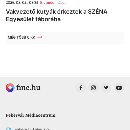
2026. 08. 02., 08:35
Életmód
,
tábor
Vakvezető kutyák érkeztek a SZÉNA
Egyesület táborába
MÉG TÖBB CIKK
fmc.hu
Fehérvár Médiacentrum
Fehérvár Televízió