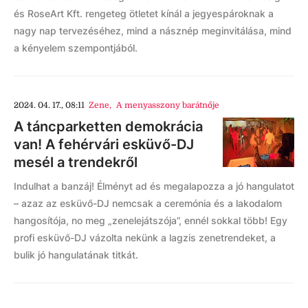
és RoseArt Kft. rengeteg ötletet kínál a jegyespároknak a
nagy nap tervezéséhez, mind a násznép meginvitálása, mind
a kényelem szempontjából.
2024. 04. 17., 08:11
Zene
,
A menyasszony barátnője
A táncparketten demokrácia
van! A fehérvári esküvő-DJ
mesél a trendekről
Indulhat a banzáj! Élményt ad és megalapozza a jó hangulatot
– azaz az esküvő-DJ nemcsak a ceremónia és a lakodalom
hangosítója, no meg „zenelejátszója”, ennél sokkal több! Egy
profi esküvő-DJ vázolta nekünk a lagzis zenetrendeket, a
bulik jó hangulatának titkát.