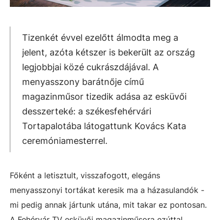
Tizenkét évvel ezelőtt álmodta meg a
jelent, azóta kétszer is bekerült az ország
legjobbjai közé cukrászdájával. A
menyasszony barátnője című
magazinműsor tizedik adása az esküvői
desszerteké: a székesfehérvári
Tortapalotába látogattunk Kovács Kata
ceremóniamesterrel.
Főként a letisztult, visszafogott, elegáns
menyasszonyi tortákat keresik ma a házasulandók -
mi pedig annak jártunk utána, mit takar ez pontosan.
A Fehérvár TV esküvői magazinműsora ezúttal