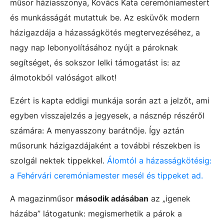
műsor háziasszonya, Kovács Kata ceremóniamestert
és munkásságát mutattuk be. Az esküvők modern
házigazdája a házasságkötés megtervezéséhez, a
nagy nap lebonyolításához nyújt a pároknak
segítséget, és sokszor lelki támogatást is: az
álmotokból valóságot alkot!
Ezért is kapta eddigi munkája során azt a jelzőt, ami
egyben visszajelzés a jegyesek, a násznép részéről
számára: A menyasszony barátnője. Így aztán
műsorunk házigazdájaként a további részekben is
szolgál nektek tippekkel.
Álomtól a házasságkötésig:
a Fehérvári ceremóniamester mesél és tippeket ad.
A magazinműsor
második adásában
az „igenek
házába” látogatunk: megismerhetik a párok a