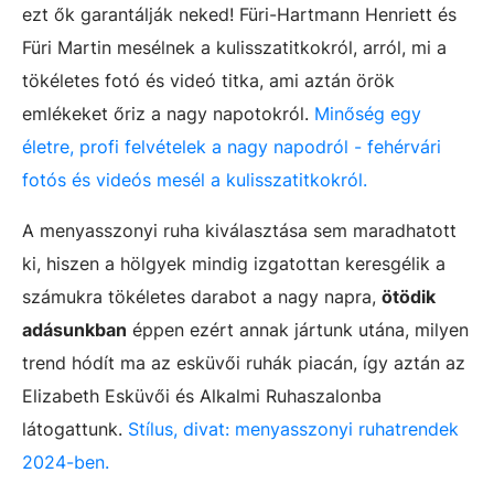
ezt ők garantálják neked! Füri-Hartmann Henriett és
Füri Martin mesélnek a kulisszatitkokról, arról, mi a
tökéletes fotó és videó titka, ami aztán örök
emlékeket őriz a nagy napotokról.
Minőség egy
életre, profi felvételek a nagy napodról - fehérvári
fotós és videós mesél a kulisszatitkokról.
A menyasszonyi ruha kiválasztása sem maradhatott
ki, hiszen a hölgyek mindig izgatottan keresgélik a
számukra tökéletes darabot a nagy napra,
ötödik
adásunkban
éppen ezért annak jártunk utána, milyen
trend hódít ma az esküvői ruhák piacán, így aztán az
Elizabeth Esküvői és Alkalmi Ruhaszalonba
látogattunk.
Stílus, divat: menyasszonyi ruhatrendek
2024-ben.