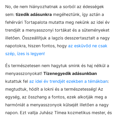
No, de nem hiányozhatnak a sorból az édességek
sem:
tizedik adásunkra
megéheztünk, így aztán a
fehérvári Tortapalota mutatta meg nekünk az idei év
trendjét a menyasszonyi tortákat és a süteményeket
illetően. Összeállítjuk a lagzis desszertasztalt a nagy
napotokra, hiszen fontos, hogy
az esküvőd ne csak
szép, ízes is legyen!
És természetesen nem hagytuk smink és haj nélkül a
menyasszonyokat!
Tizenegyedik adásunkban
kutattuk fel
az idei év trendjét ezekben a témákban
:
megtudtuk, hódít a lokni és a természetesség! Az
egység, az összhang a fontos, ezek alkotják meg a
harmóniát a menyasszonyok külsejét illetően a nagy
napon. Ezt vallja Juhász Tímea kozmetikus mester, és