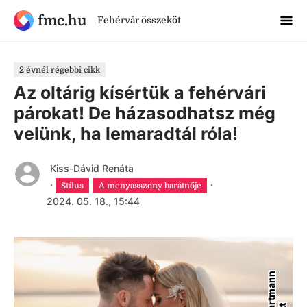
fmc.hu
Fehérvár összeköt
2 évnél régebbi cikk
Az oltárig kísértük a fehérvári
párokat! De házasodhatsz még
velünk, ha lemaradtál róla!
Kiss-Dávid Renáta
·
·
Stílus
A menyasszony barátnője
2024. 05. 18., 15:44
F
ü
r
i
-
H
a
r
t
m
a
n
n
H
e
n
r
i
e
t