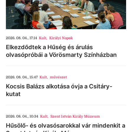
2026. 08. 04., 17:14
Kult
,
Királyi Napok
Elkezdődtek a Hűség és árulás
olvasópróbái a Vörösmarty Színházban
2026. 08. 04., 15:47
Kult
,
művészet
Kocsis Balázs alkotása óvja a Csitáry-
kutat
2026. 08. 04., 10:34
Kult
,
Szent István Király Múzeum
Hűsölő- és olvasósarokkal vár mindenkit a