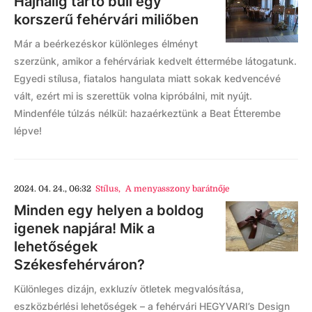
Hajnalig tartó buli egy
korszerű fehérvári miliőben
Már a beérkezéskor különleges élményt
szerzünk, amikor a fehérváriak kedvelt éttermébe látogatunk.
Egyedi stílusa, fiatalos hangulata miatt sokak kedvencévé
vált, ezért mi is szerettük volna kipróbálni, mit nyújt.
Mindenféle túlzás nélkül: hazaérkeztünk a Beat Étterembe
lépve!
2024. 04. 24., 06:32
Stílus
,
A menyasszony barátnője
Minden egy helyen a boldog
igenek napjára! Mik a
lehetőségek
Székesfehérváron?
Különleges dizájn, exkluzív ötletek megvalósítása,
eszközbérlési lehetőségek – a fehérvári HEGYVARI’s Design