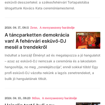
esküvői desszerteké: a székesfehérvári Tortapalotába
látogattunk Kovács Kata ceremóniamesterrel.
2024. 04. 17., 08:11
Zene
,
A menyasszony barátnője
A táncparketten demokrácia
van! A fehérvári esküvő-DJ
mesél a trendekről
Indulhat a banzáj! Élményt ad és megalapozza a jó hangulatot
– azaz az esküvő-DJ nemcsak a ceremónia és a lakodalom
hangosítója, no meg „zenelejátszója”, ennél sokkal több! Egy
profi esküvő-DJ vázolta nekünk a lagzis zenetrendeket, a
bulik jó hangulatának titkát.
2024. 04. 10., 08:23
Stílus
,
A menyasszony barátnője