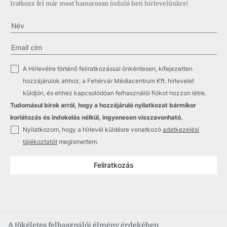
Iratkozz fel már most hamarosan induló heti hírlevelünkre!
✓
A Hírlevélre történő feliratkozással önkéntesen, kifejezetten
hozzájárulok ahhoz, a Fehérvár Médiacentrum Kft. hírlevelet
küldjön, és ehhez kapcsolódóan felhasználói fiókot hozzon létre.
Tudomásul bírok arról, hogy a hozzájáruló nyilatkozat bármikor
korlátozás és indokolás nélkül, ingyenesen visszavonható.
✓
Nyilatkozom, hogy a hírlevél küldésre vonatkozó
adatkezelési
tájékoztatót
megismertem.
Feliratkozás
A tökéletes felhasználói élmény érdekében