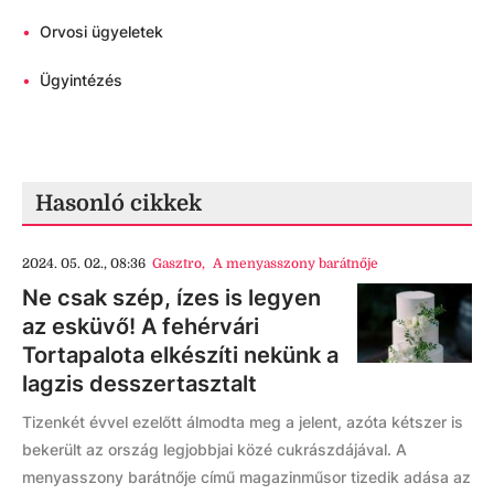
•
Orvosi ügyeletek
•
Ügyintézés
Hasonló cikkek
2024. 05. 02., 08:36
Gasztro
,
A menyasszony barátnője
Ne csak szép, ízes is legyen
az esküvő! A fehérvári
Tortapalota elkészíti nekünk a
lagzis desszertasztalt
Tizenkét évvel ezelőtt álmodta meg a jelent, azóta kétszer is
bekerült az ország legjobbjai közé cukrászdájával. A
menyasszony barátnője című magazinműsor tizedik adása az