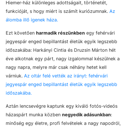
Hiemer-ház különleges adottságait, történetét,
funkcióját, s hogy miért is számít kuriózumnak.
Az
álomba illő igenek háza.
Ezt követően
harmadik részünkben
egy fehérvári
jegyespár enged bepillantást életük egyik legszebb
időszakába: Harkányi Cintia és Druzsin Márton hét
éve alkotnak egy párt, nagy izgalommal készülnek a
nagy napra, melyre már csak néhány hetet kell
várniuk.
Az oltár felé vették az irányt: fehérvári
jegyespár enged bepillantást életük egyik legszebb
időszakába.
Aztán lencsevégre kaptunk egy kiváló fotós-videós
házaspárt munka közben
negyedik adásunkban
:
minőség egy életre, profi felvételek a nagy napodról,