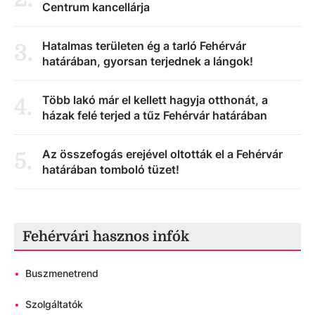
Centrum kancellárja
Hatalmas területen ég a tarló Fehérvár
3
.
határában, gyorsan terjednek a lángok!
Több lakó már el kellett hagyja otthonát, a
4
.
házak felé terjed a tűz Fehérvár határában
Az összefogás erejével oltották el a Fehérvár
5
.
határában tomboló tüzet!
Fehérvári hasznos infók
•
Buszmenetrend
•
Szolgáltatók