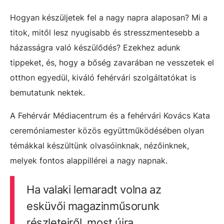
Hogyan készüljetek fel a nagy napra alaposan? Mi a
titok, mitől lesz nyugisabb és stresszmentesebb a
házasságra való készülődés? Ezekhez adunk
tippeket, és, hogy a bőség zavarában ne vesszetek el
otthon egyedül, kiváló fehérvári szolgáltatókat is
bemutatunk nektek.
A Fehérvár Médiacentrum és a fehérvári Kovács Kata
ceremóniamester közös együttműködésében olyan
témákkal készültünk olvasóinknak, nézőinknek,
melyek fontos alappillérei a nagy napnak.
Ha valaki lemaradt volna az
esküvői magazinműsorunk
részleteiről, most újra