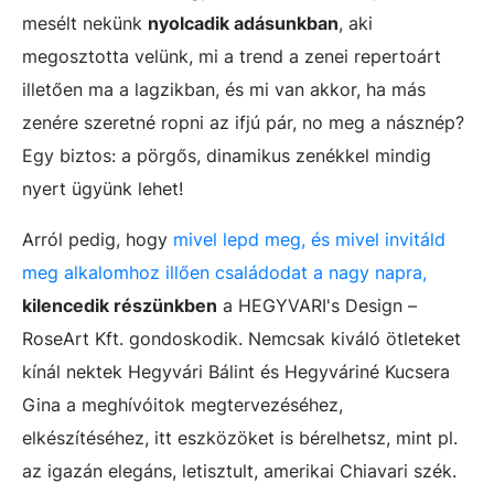
mesélt nekünk
nyolcadik adásunkban
, aki
megosztotta velünk, mi a trend a zenei repertoárt
illetően ma a lagzikban, és mi van akkor, ha más
zenére szeretné ropni az ifjú pár, no meg a násznép?
Egy biztos: a pörgős, dinamikus zenékkel mindig
nyert ügyünk lehet!
Arról pedig, hogy
mivel lepd meg, és mivel invitáld
meg alkalomhoz illően családodat a nagy napra,
kilencedik részünkben
a HEGYVARI's Design –
RoseArt Kft. gondoskodik. Nemcsak kiváló ötleteket
kínál nektek Hegyvári Bálint és Hegyváriné Kucsera
Gina a meghívóitok megtervezéséhez,
elkészítéséhez, itt eszközöket is bérelhetsz, mint pl.
az igazán elegáns, letisztult, amerikai Chiavari szék.