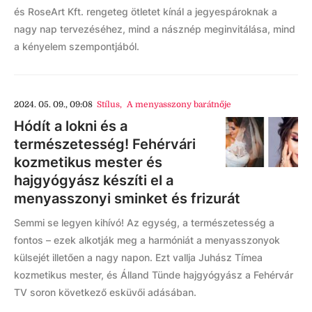
és RoseArt Kft. rengeteg ötletet kínál a jegyespároknak a
nagy nap tervezéséhez, mind a násznép meginvitálása, mind
a kényelem szempontjából.
2024. 05. 09., 09:08
Stílus
,
A menyasszony barátnője
Hódít a lokni és a
természetesség! Fehérvári
kozmetikus mester és
hajgyógyász készíti el a
menyasszonyi sminket és frizurát
Semmi se legyen kihívó! Az egység, a természetesség a
fontos – ezek alkotják meg a harmóniát a menyasszonyok
külsejét illetően a nagy napon. Ezt vallja Juhász Tímea
kozmetikus mester, és Álland Tünde hajgyógyász a Fehérvár
TV soron következő esküvői adásában.