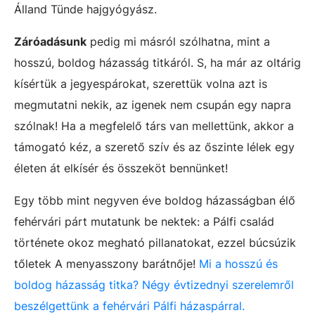
Álland Tünde hajgyógyász.
Záróadásunk
pedig mi másról szólhatna, mint a
hosszú, boldog házasság titkáról. S, ha már az oltárig
kísértük a jegyespárokat, szerettük volna azt is
megmutatni nekik, az igenek nem csupán egy napra
szólnak! Ha a megfelelő társ van mellettünk, akkor a
támogató kéz, a szerető szív és az őszinte lélek egy
életen át elkísér és összeköt bennünket!
Egy több mint negyven éve boldog házasságban élő
fehérvári párt mutatunk be nektek: a Pálfi család
története okoz megható pillanatokat, ezzel búcsúzik
tőletek A menyasszony barátnője!
Mi a hosszú és
boldog házasság titka? Négy évtizednyi szerelemről
beszélgettünk a fehérvári Pálfi házaspárral.