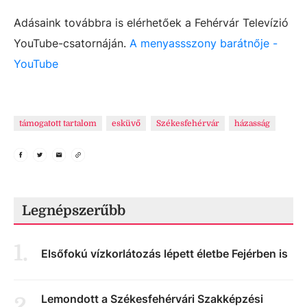
Adásaink továbbra is elérhetőek a Fehérvár Televízió
YouTube-csatornáján.
A menyassszony barátnője -
YouTube
támogatott tartalom
esküvő
Székesfehérvár
házasság
Legnépszerűbb
1
.
Elsőfokú vízkorlátozás lépett életbe Fejérben is
Lemondott a Székesfehérvári Szakképzési
2
.