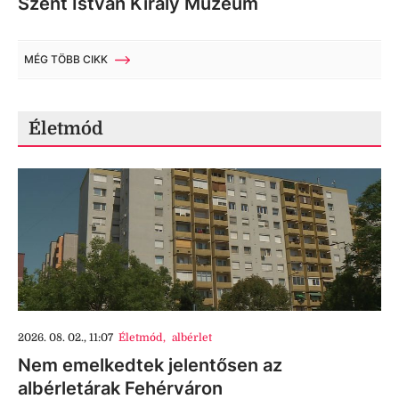
Szent István Király Múzeum
MÉG TÖBB CIKK
Életmód
2026. 08. 02., 11:07
Életmód
,
albérlet
Nem emelkedtek jelentősen az
albérletárak Fehérváron