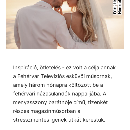
t
Inspiráció, ötletelés - ez volt a célja annak
a Fehérvár Televíziós esküvői műsornak,
amely három hónapra költözött be a
fehérvári házasulandók nappalijába. A
menyasszony barátnője című, tizenkét
részes magazinműsorban a
stresszmentes igenek titkát kerestük.