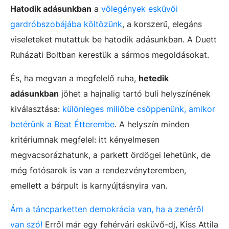
Hatodik adásunkban
a
vőlegények esküvői
gardróbszobájába költözünk
, a korszerű, elegáns
viseleteket mutattuk be hatodik adásunkban. A Duett
Ruházati Boltban kerestük a sármos megoldásokat.
És, ha megvan a megfelelő ruha,
hetedik
adásunkban
jöhet a hajnalig tartó buli helyszínének
kiválasztása:
különleges miliőbe csöppenünk, amikor
betérünk a Beat Étterembe
. A helyszín minden
kritériumnak megfelel: itt kényelmesen
megvacsorázhatunk, a parkett ördögei lehetünk, de
még fotósarok is van a rendezvényteremben,
emellett a bárpult is karnyújtásnyira van.
Ám a táncparketten demokrácia van, ha a zenéről
van szó!
Erről már egy fehérvári esküvő-dj, Kiss Attila