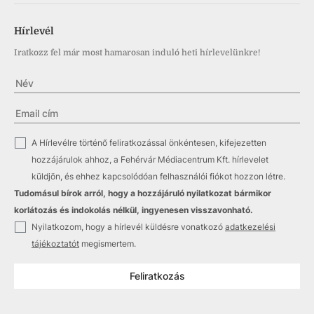
Hírlevél
Iratkozz fel már most hamarosan induló heti hírlevelünkre!
✓
A Hírlevélre történő feliratkozással önkéntesen, kifejezetten
hozzájárulok ahhoz, a Fehérvár Médiacentrum Kft. hírlevelet
küldjön, és ehhez kapcsolódóan felhasználói fiókot hozzon létre.
Tudomásul bírok arról, hogy a hozzájáruló nyilatkozat bármikor
korlátozás és indokolás nélkül, ingyenesen visszavonható.
✓
Nyilatkozom, hogy a hírlevél küldésre vonatkozó
adatkezelési
tájékoztatót
megismertem.
Feliratkozás