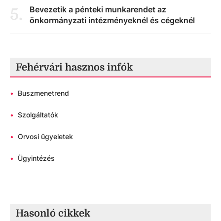
Bevezetik a pénteki munkarendet az
5
.
önkormányzati intézményeknél és cégeknél
Fehérvári hasznos infók
•
Buszmenetrend
•
Szolgáltatók
•
Orvosi ügyeletek
•
Ügyintézés
Hasonló cikkek