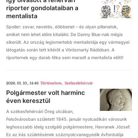
riporter gondolataiban a
mentalista
Spoiler: zavar, nevetés, döbbenet – és olyan pillanatok,
amiket nem lehet előre kitalálni. De Danny Blue-nak mégis
sikerült. Az ország legismertebb mentalistája egy vármegyei
látogatás során tett kitérőt a Vörösmarty Rádióban. A
riporternek egy darab titka sem maradt a mentalista előtt!
2026. 01. 10., 14:46
Történelem
,
Székesfehérvár
Polgármester volt harminc
éven keresztül
A székesfehérvári Öreg utcában,
Felsővárosban született 1845. január nyolcadikán városunk
leghosszabb ideig szolgáló polgármestere, Havranek József.
Ez az írás születésének száznyolcvanegyedik évfordulója