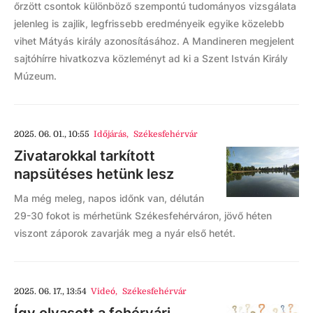
őrzött csontok különböző szempontú tudományos vizsgálata
jelenleg is zajlik, legfrissebb eredményeik egyike közelebb
vihet Mátyás király azonosításához. A Mandineren megjelent
sajtóhírre hivatkozva közleményt ad ki a Szent István Király
Múzeum.
2025. 06. 01., 10:55
Időjárás
,
Székesfehérvár
Zivatarokkal tarkított
napsütéses hetünk lesz
Ma még meleg, napos időnk van, délután
29-30 fokot is mérhetünk Székesfehérváron, jövő héten
viszont záporok zavarják meg a nyár első hetét.
2025. 06. 17., 13:54
Videó
,
Székesfehérvár
Így olvasott a fehérvári