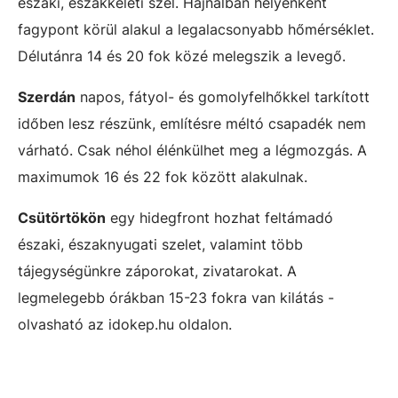
északi, északkeleti szél. Hajnalban helyenként
fagypont körül alakul a legalacsonyabb hőmérséklet.
Délutánra 14 és 20 fok közé melegszik a levegő.
Szerdán
napos, fátyol- és gomolyfelhőkkel tarkított
időben lesz részünk, említésre méltó csapadék nem
várható. Csak néhol élénkülhet meg a légmozgás. A
maximumok 16 és 22 fok között alakulnak.
Csütörtökön
egy hidegfront hozhat feltámadó
északi, északnyugati szelet, valamint több
tájegységünkre záporokat, zivatarokat. A
legmelegebb órákban 15-23 fokra van kilátás -
olvasható az idokep.hu oldalon.