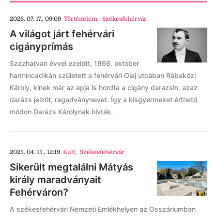
2026. 07. 17., 09:09
Történelem
,
Székesfehérvár
A világot járt fehérvári
cigányprímás
Százhatvan évvel ezelőtt, 1866. október
harmincadikán született a fehérvári Olaj utcában Rábaközi
Károly, kinek már az apja is hordta a cigány darazsin, azaz
darázs jelzőt, ragadványnevet. Így a kisgyermeket érthető
módon Darázs Károlynak hívták.
2025. 04. 15., 12:19
Kult
,
Székesfehérvár
Sikerült megtalálni Mátyás
király maradványait
Fehérváron?
A székesfehérvári Nemzeti Emlékhelyen az Osszáriumban