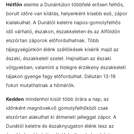
Hétfőn
eleinte a Dunántúlon többfelé erősen felhős,
borult időre van kilátás, helyenként kisebb eső, zápor
kialakulhat. A Dunától keletre napos-gomolyfelhős
idő várható, északon, északkeleten és az Alföldön
elszórtan záporok előfordulhatnak. Több
tájegységünkön élénk széllökések kísérik majd az
északi, északkeleti szelet. Hajnalban az északi
völgyekben, valamint a hidegre érzékeny északkeleti
tájakon gyenge fagy előfordulhat. Délután 13-19
fokot mutathatnak a hőmérők.
Kedden
mindenhol kisüt több órára a nap, az
időnként megnövekvő gomolyfelhőkből csak
elszórtan alakulhat ki átmeneti jelleggel zápor. A
Dunától keletre és északnyugaton élénk lesz az