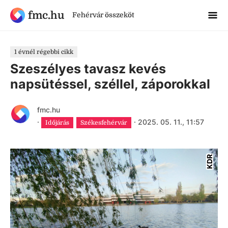
fmc.hu
Fehérvár összeköt
1 évnél régebbi cikk
Szeszélyes tavasz kevés
napsütéssel, széllel, záporokkal
fmc.hu
·
·
2025. 05. 11., 11:57
Időjárás
Székesfehérvár
KDR