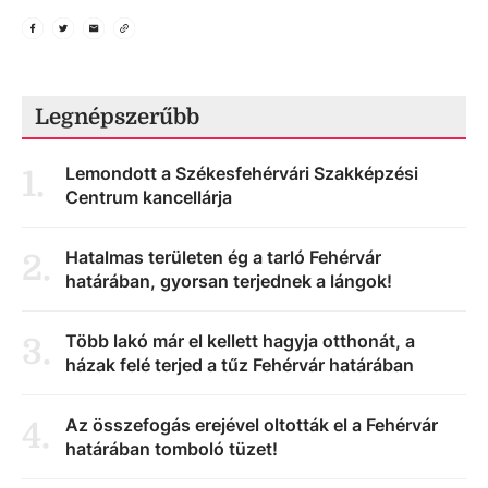
Legnépszerűbb
Lemondott a Székesfehérvári Szakképzési
1
.
Centrum kancellárja
Hatalmas területen ég a tarló Fehérvár
2
.
határában, gyorsan terjednek a lángok!
Több lakó már el kellett hagyja otthonát, a
3
.
házak felé terjed a tűz Fehérvár határában
Az összefogás erejével oltották el a Fehérvár
4
.
határában tomboló tüzet!