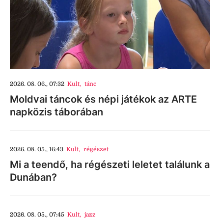
2026. 08. 06., 07:32
Kult
,
tánc
Moldvai táncok és népi játékok az ARTE
napközis táborában
2026. 08. 05., 16:43
Kult
,
régészet
Mi a teendő, ha régészeti leletet találunk a
Dunában?
2026. 08. 05., 07:45
Kult
,
jazz