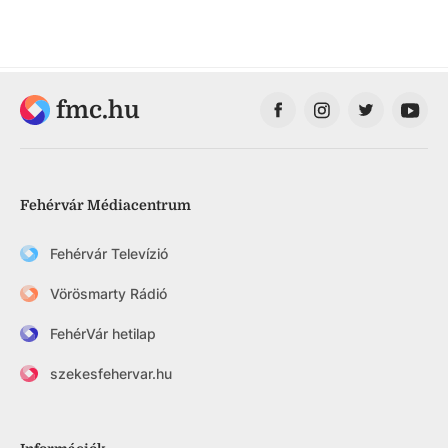
fmc.hu
Fehérvár Médiacentrum
Fehérvár Televízió
Vörösmarty Rádió
FehérVár hetilap
szekesfehervar.hu