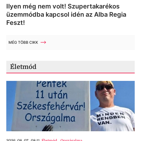
Ilyen még nem volt! Szupertakarékos
üzemmódba kapcsol idén az Alba Regia
Feszt!
MÉG TÖBB CIKK
Életmód
2026. 08. 07., 08:11
Életmód
,
Országalma