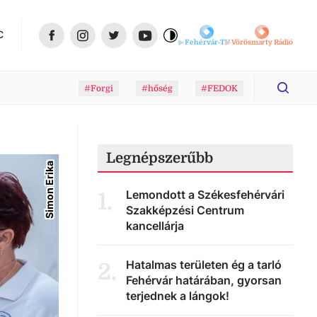
C
Fehérvár-TV
Vörösmarty Rádió
#Forgi
#hőség
#FEDOK
Legnépszerűbb
Simon Erika
Lemondott a Székesfehérvári
1
.
Szakképzési Centrum
kancellárja
Hatalmas területen ég a tarló
2
.
Fehérvár határában, gyorsan
terjednek a lángok!