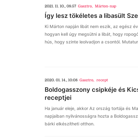
2021. 11. 10., 08:57
Gasztro
,
Márton-nap
Így lesz tökéletes a libasült S
Ki Márton napján libát nem eszik, az egész év
hogyan kell úgy megsütni a libát, hogy ropogó
hús, hogy szinte leolvadjon a csontól. Mutatu
2020. 01. 14., 10:08
Gasztro
,
recept
Boldogasszony csipkéje és Kic
receptjei
Ha január eleje, akkor Az ország tortája és 
napjaiban nyilvánosságra hozta a Boldogasszon
bárki elkészítheti otthon.