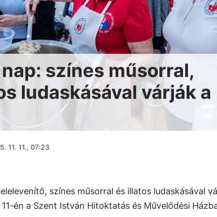
nap: színes műsorral,
tos ludaskásával várják a
. 11. 11., 07:23
levenítő, színes műsorral és illatos ludaskásával vá
11-én a Szent István Hitoktatás és Művelődési Házb