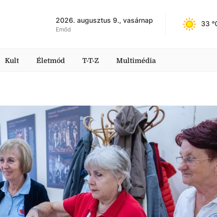
2026. augusztus 9., vasárnap
33
 °
Emőd
Kult
Életmód
T-T-Z
Multimédia