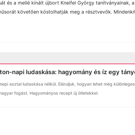
ását és a mellé kínált újbort Kneifel György tanítványainak,
műsorát követően kóstolhatják meg a résztvevők. Mindenki
ton-napi ludaskása: hagyomány és íz egy tán
epi asztal ludaskása nélkül. Eláruljuk, hogyan lehet még különlege
 magyar fogást. Hagyományos recept új ötletekkel.