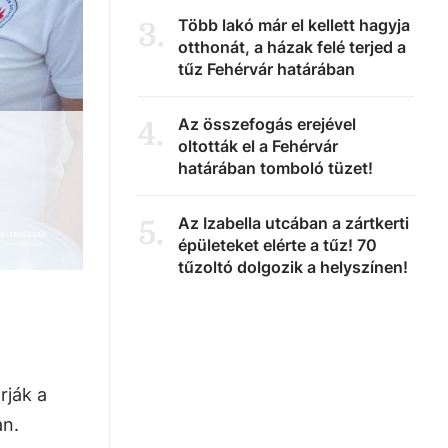
Több lakó már el kellett hagyja
3
.
otthonát, a házak felé terjed a
tűz Fehérvár határában
Az összefogás erejével
4
.
oltották el a Fehérvár
határában tomboló tüzet!
Az Izabella utcában a zártkerti
5
.
épületeket elérte a tűz! 70
tűzoltó dolgozik a helyszínen!
rják a
an.