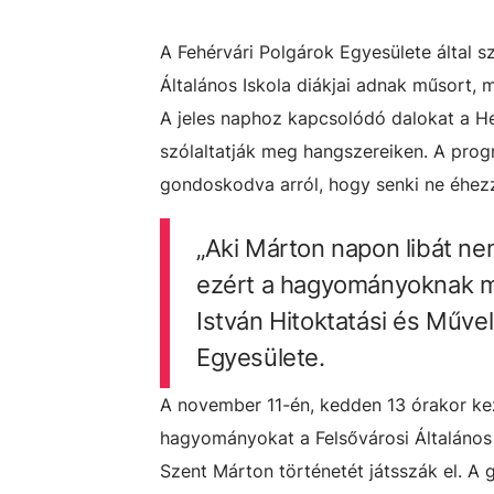
A Fehérvári Polgárok Egyesülete által 
Általános Iskola diákjai adnak műsort,
A jeles naphoz kapcsolódó dalokat a He
szólaltatják meg hangszereiken. A prog
gondoskodva arról, hogy senki ne éhez
„Aki Márton napon libát nem
ezért a hagyományoknak m
István Hitoktatási és Műve
Egyesülete.
A november 11-én, kedden 13 órakor 
hagyományokat a Felsővárosi Általános 
Szent Márton történetét játsszák el. A