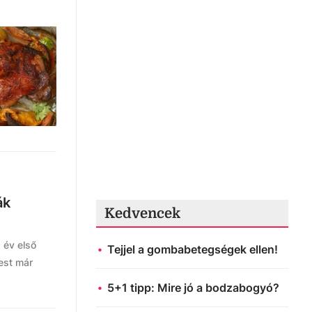
ák
Kedvencek
 év első
Tejjel a gombabetegségek ellen!
test már
5+1 tipp: Mire jó a bodzabogyó?