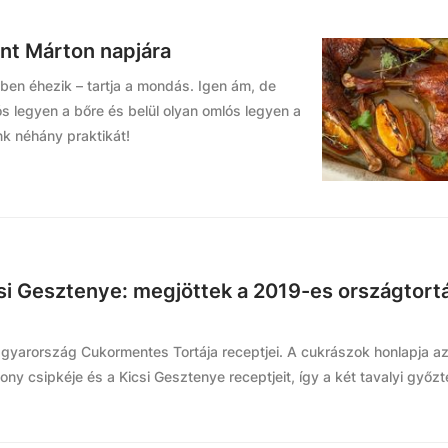
zent Márton napjára
ben éhezik – tartja a mondás. Igen ám, de
s legyen a bőre és belül olyan omlós legyen a
nk néhány praktikát!
si Gesztenye: megjöttek a 2019-es országtort
Magyarország Cukormentes Tortája receptjei. A cukrászok honlapja az
y csipkéje és a Kicsi Gesztenye receptjeit, így a két tavalyi győz