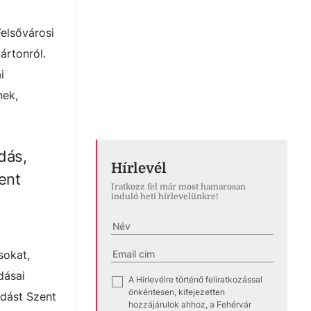
elsővárosi
ártonról.
i
nek,
dás,
Hírlevél
ent
Iratkozz fel már most hamarosan
induló heti hírlevelünkre!
sokat,
dásai
A Hírlevélre történő feliratkozással
✓
önkéntesen, kifejezetten
adást Szent
hozzájárulok ahhoz, a Fehérvár