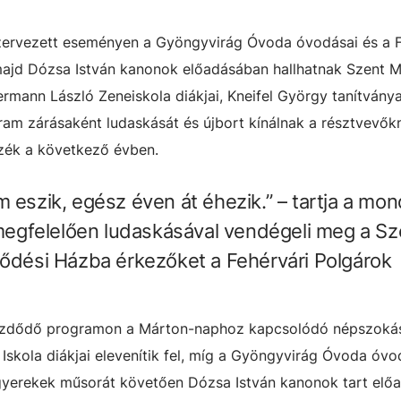
szervezett eseményen a Gyöngyvirág Óvoda óvodásai és a F
 majd Dózsa István kanonok előadásában hallhatnak Szent M
rmann László Zeneiskola diákjai, Kneifel György tanítványa
ram zárásaként ludaskását és újbort kínálnak a résztvevők
zék a következő évben.
 eszik, egész éven át éhezik.” – tartja a mon
egfelelően ludaskásával vendégeli meg a Sz
lődési Házba érkezőket a Fehérvári Polgárok
kezdődő programon a Márton-naphoz kapcsolódó népszoká
Iskola diákjai elevenítik fel, míg a Gyöngyvirág Óvoda óvo
 gyerekek műsorát követően Dózsa István kanonok tart elő