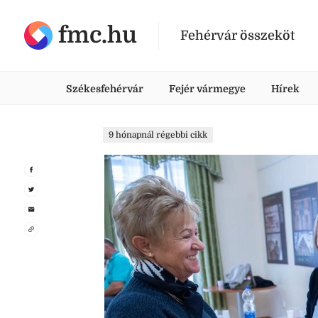
fmc.hu
Fehérvár összeköt
Székesfehérvár
Fejér vármegye
Hírek
9 hónapnál régebbi cikk