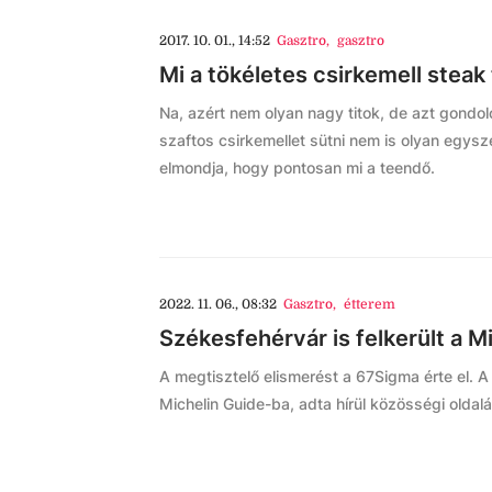
2017. 10. 01., 14:52
Gasztro
,
gasztro
Mi a tökéletes csirkemell steak 
Na, azért nem olyan nagy titok, de azt gondo
szaftos csirkemellet sütni nem is olyan egysz
elmondja, hogy pontosan mi a teendő.
2022. 11. 06., 08:32
Gasztro
,
étterem
Székesfehérvár is felkerült a M
A megtisztelő elismerést a 67Sigma érte el.
Michelin Guide-ba, adta hírül közösségi oldal