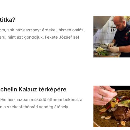
titka?
lom, sok háziasszonyt érdekel, hiszen omlós,
erű, mint azt gondoljuk. Fekete József séf
ichelin Kalauz térképére
 A Hiemer-házban működő étterem bekerült a
án a székesfehérvári vendéglátóhely.