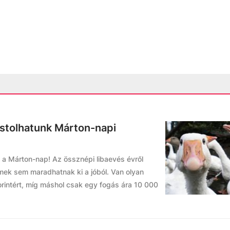
óstolhatunk Márton-napi
 a Márton-nap! Az össznépi libaevés évről
mek sem maradhatnak ki a jóból. Van olyan
rintért, míg máshol csak egy fogás ára 10 000