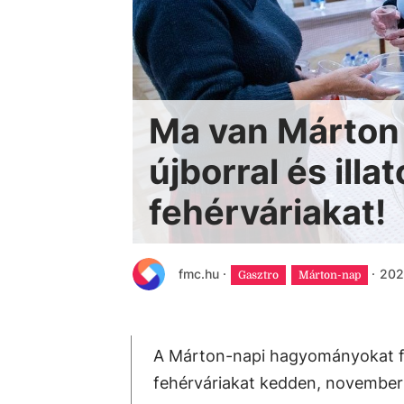
Ma van Márton 
újborral és illa
fehérváriakat!
fmc.hu
·
·
2025
Gasztro
Márton-nap
A Márton-napi hagyományokat fele
fehérváriakat kedden, november 