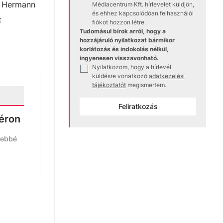
 a Hermann
Médiacentrum Kft. hírlevelet küldjön,
és ehhez kapcsolódóan felhasználói
t
fiókot hozzon létre.
Tudomásul bírok arról, hogy a
hozzájáruló nyilatkozat bármikor
korlátozás és indokolás nélkül,
ingyenesen visszavonható.
Nyilatkozom, hogy a hírlevél
✓
küldésre vonatkozó
adatkezelési
tájékoztatót
megismertem.
Feliratkozás
yéron
sebbé