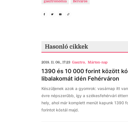
gasztronómia
Belváros
Hasonló cikkek
2018. 11. 06., 17:23
Gasztro
,
Márton-nap
1390 és 10 000 forint között k
libalakomát idén Fehérváron
Készüljenek azok a gyomrok: vasárnap itt van
évre népszerűbb, így a székesfehérvári étter
hely, ahol már komplett menüt kapunk 1390 fo
forintot kóstál majd.