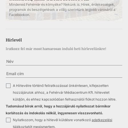
Mindened Fehérvár és környéke? Nekünk is. Hírek, érdekességek,
programok és beszélgetések a világ szerintünk legjobb városáról a
Facebookon.
Hírlevél
Iratkozz fel már most hamarosan induló heti hírlevelünkre!
✓
A Hírlevélre történő feliratkozással önkéntesen, kifejezetten
hozzájárulok ahhoz, a Fehérvár Médiacentrum Kft. hírlevelet
küldjön, és ehhez kapcsolódóan felhasználói fiókot hozzon létre.
Tudomásul bírok arról, hogy a hozzájáruló nyilatkozat bármikor
korlátozás és indokolás nélkül, ingyenesen visszavonható.
✓
Nyilatkozom, hogy a hírlevél küldésre vonatkozó
adatkezelési
tájékoztatót
megismertem.