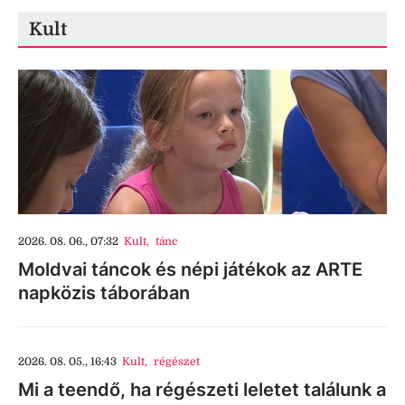
Kult
2026. 08. 06., 07:32
Kult
,
tánc
Moldvai táncok és népi játékok az ARTE
napközis táborában
2026. 08. 05., 16:43
Kult
,
régészet
Mi a teendő, ha régészeti leletet találunk a