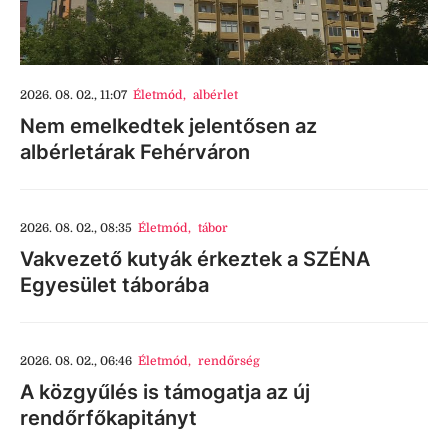
2026. 08. 02., 11:07
Életmód
,
albérlet
Nem emelkedtek jelentősen az
albérletárak Fehérváron
2026. 08. 02., 08:35
Életmód
,
tábor
Vakvezető kutyák érkeztek a SZÉNA
Egyesület táborába
2026. 08. 02., 06:46
Életmód
,
rendőrség
A közgyűlés is támogatja az új
rendőrfőkapitányt