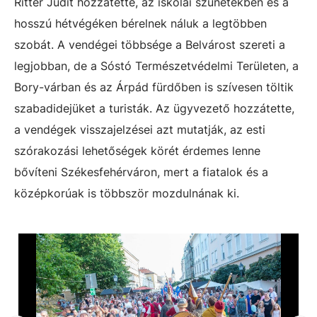
Ritter Judit hozzátette, az iskolai szünetekben és a
hosszú hétvégéken bérelnek náluk a legtöbben
szobát. A vendégei többsége a Belvárost szereti a
legjobban, de a Sóstó Természetvédelmi Területen, a
Bory-várban és az Árpád fürdőben is szívesen töltik
szabadidejüket a turisták. Az ügyvezető hozzátette,
a vendégek visszajelzései azt mutatják, az esti
szórakozási lehetőségek körét érdemes lenne
bővíteni Székesfehérváron, mert a fiatalok és a
középkorúak is többször mozdulnának ki.