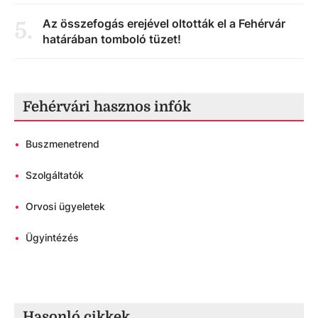
Az összefogás erejével oltották el a Fehérvár
5
.
határában tomboló tüzet!
Fehérvári hasznos infók
•
Buszmenetrend
•
Szolgáltatók
•
Orvosi ügyeletek
•
Ügyintézés
Hasonló cikkek