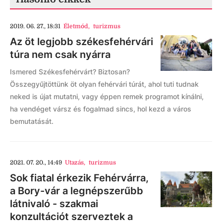
2019. 06. 27., 18:31
Életmód
,
turizmus
Az öt legjobb székesfehérvári
túra nem csak nyárra
Ismered Székesfehérvárt? Biztosan?
Összegyűjtöttünk öt olyan fehérvári túrát, ahol tuti tudnak
neked is újat mutatni, vagy éppen remek programot kínálni,
ha vendéget vársz és fogalmad sincs, hol kezd a város
bemutatását.
2021. 07. 20., 14:49
Utazás
,
turizmus
Sok fiatal érkezik Fehérvárra,
a Bory-vár a legnépszerűbb
látnivaló - szakmai
konzultációt szerveztek a