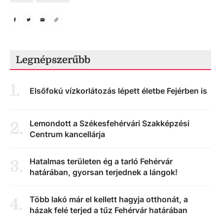
Legnépszerűbb
1
.
Elsőfokú vízkorlátozás lépett életbe Fejérben is
Lemondott a Székesfehérvári Szakképzési
2
.
Centrum kancellárja
Hatalmas területen ég a tarló Fehérvár
3
.
határában, gyorsan terjednek a lángok!
Több lakó már el kellett hagyja otthonát, a
4
.
házak felé terjed a tűz Fehérvár határában