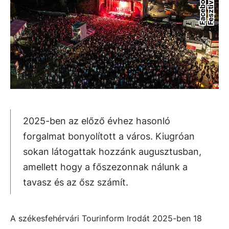
o
l
2025-ben az előző évhez hasonló
forgalmat bonyolított a város. Kiugróan
sokan látogattak hozzánk augusztusban,
amellett hogy a főszezonnak nálunk a
tavasz és az ősz számít.
A székesfehérvári Tourinform Irodát 2025-ben 18