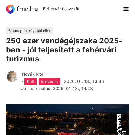
fmc.hu
Fehérvár összeköt
6 hónapnál régebbi cikk
250 ezer vendégéjszaka 2025-
ben - jól teljesített a fehérvári
turizmus
Novák Rita
·
·
2026. 01. 13., 13:36
Kult
turizmus
Utolsó frissítés: 2026. 01. 13., 14:23
F
a
c
e
b
o
k
/
F
E
Z
E
N
F
e
s
z
t
i
v
á