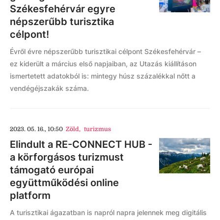
Székesfehérvár egyre
népszerűbb turisztika
célpont!
Évről évre népszerűbb turisztikai célpont Székesfehérvár –
ez kiderült a március első napjaiban, az Utazás kiállításon
ismertetett adatokból is: mintegy húsz százalékkal nőtt a
vendégéjszakák száma.
2023. 05. 16., 10:50
Zöld
,
turizmus
Elindult a RE-CONNECT HUB -
a körforgásos turizmust
támogató európai
együttműködési online
platform
A turisztikai ágazatban is napról napra jelennek meg digitális