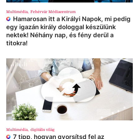
Multimédia
,
Fehérvár Médiacentrum
Hamarosan itt a Királyi Napok, mi pedig
egy igazán király dologgal készülünk
nektek! Néhány nap, és fény derül a
titokra!
Multimédia
,
digitális világ
7 tipp, hogyan gyorsítsd fel az