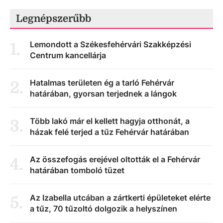
Legnépszerűbb
Lemondott a Székesfehérvári Szakképzési
1
.
Centrum kancellárja
Hatalmas területen ég a tarló Fehérvár
2
.
határában, gyorsan terjednek a lángok
Több lakó már el kellett hagyja otthonát, a
3
.
házak felé terjed a tűz Fehérvár határában
Az összefogás erejével oltották el a Fehérvár
4
.
határában tomboló tüzet
Az Izabella utcában a zártkerti épületeket elérte
5
.
a tűz, 70 tűzoltó dolgozik a helyszínen