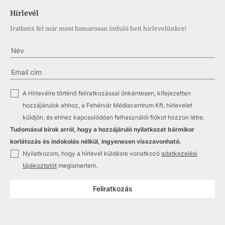
Hírlevél
Iratkozz fel már most hamarosan induló heti hírlevelünkre!
✓
A Hírlevélre történő feliratkozással önkéntesen, kifejezetten
hozzájárulok ahhoz, a Fehérvár Médiacentrum Kft. hírlevelet
küldjön, és ehhez kapcsolódóan felhasználói fiókot hozzon létre.
Tudomásul bírok arról, hogy a hozzájáruló nyilatkozat bármikor
korlátozás és indokolás nélkül, ingyenesen visszavonható.
✓
Nyilatkozom, hogy a hírlevél küldésre vonatkozó
adatkezelési
tájékoztatót
megismertem.
Feliratkozás