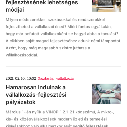
fejlesztésének lehetséges
módjai
Milyen módszerekkel, szokásokkal és rendszerekkel
fejlesztheted a vállalkozói éned? Miért fontos egyáltalán,
hogy már befutott vállalkozóként se hagyd abba a tanulást?
A cikkben saját magad fejlesztéséhez adunk némi támpontot.
Azért, hogy még magasabb szintre juthass a
vállalkozásoddal.
2021. 02. 10., 10:02
Gazdaság
,
vállalkozás
Hamarosan indulnak a
vállalkozás-fejlesztési
pályázatok
Március 1-jén nyílik a VINOP-1.2.1-21 kódszámú, A mikro-,
kis- és középvállalkozások modern üzleti és termelési
kihívásokhoz való alkalmazkodását segítő fejlesztések