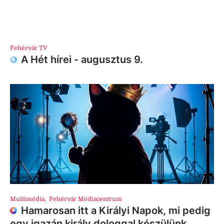
Fehérvár TV
A Hét hírei - augusztus 9.
Multimédia
,
Fehérvár Médiacentrum
Hamarosan itt a Királyi Napok, mi pedig
egy igazán király dologgal készülünk