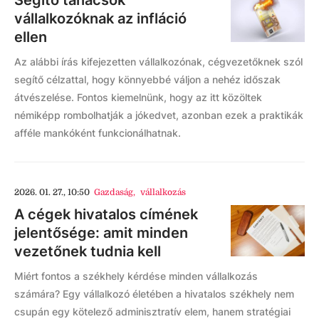
Segítő tanácsok
vállalkozóknak az infláció
ellen
Az alábbi írás kifejezetten vállalkozónak, cégvezetőknek szól
segítő célzattal, hogy könnyebbé váljon a nehéz időszak
átvészelése. Fontos kiemelnünk, hogy az itt közöltek
némiképp rombolhatják a jókedvet, azonban ezek a praktikák
afféle mankóként funkcionálhatnak.
2026. 01. 27., 10:50
Gazdaság
,
vállalkozás
A cégek hivatalos címének
jelentősége: amit minden
vezetőnek tudnia kell
Miért fontos a székhely kérdése minden vállalkozás
számára? Egy vállalkozó életében a hivatalos székhely nem
csupán egy kötelező adminisztratív elem, hanem stratégiai