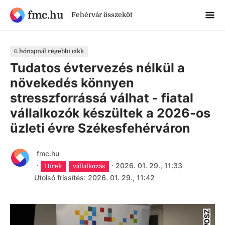
fmc.hu
Fehérvár összeköt
6 hónapnál régebbi cikk
Tudatos évtervezés nélkül a
növekedés könnyen
stresszforrássá válhat - fiatal
vállalkozók készültek a 2026-os
üzleti évre Székesfehérváron
fmc.hu
·
·
2026. 01. 29., 11:33
Hírek
vállalkozás
Utolsó frissítés: 2026. 01. 29., 11:42
FIVOSZ