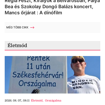
Regia Feszt, Királyok a Belvárosban, Palya
Bea és Szokolay Dongó Balázs koncert,
Mancs őrjárat : A dínófilm
MÉG TÖBB CIKK
Életmód
2026. 08. 07., 08:11
Életmód
,
Országalma