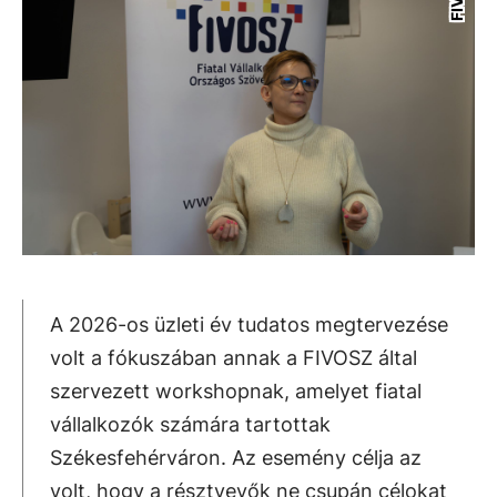
A 2026-os üzleti év tudatos megtervezése
volt a fókuszában annak a FIVOSZ által
szervezett workshopnak, amelyet fiatal
vállalkozók számára tartottak
Székesfehérváron. Az esemény célja az
volt, hogy a résztvevők ne csupán célokat