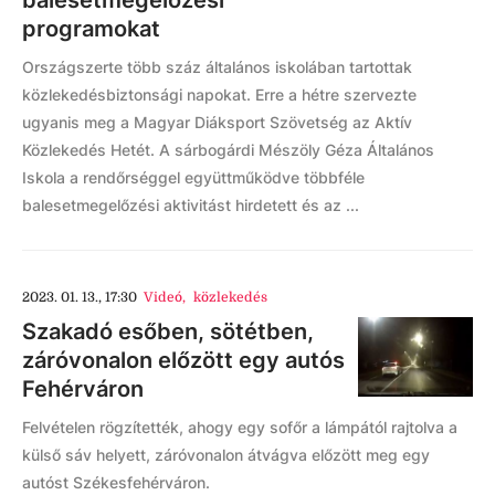
programokat
Országszerte több száz általános iskolában tartottak
közlekedésbiztonsági napokat. Erre a hétre szervezte
ugyanis meg a Magyar Diáksport Szövetség az Aktív
Közlekedés Hetét. A sárbogárdi Mészöly Géza Általános
Iskola a rendőrséggel együttműködve többféle
balesetmegelőzési aktivitást hirdetett és az ...
2023. 01. 13., 17:30
Videó
,
közlekedés
Szakadó esőben, sötétben,
záróvonalon előzött egy autós
Fehérváron
Felvételen rögzítették, ahogy egy sofőr a lámpától rajtolva a
külső sáv helyett, záróvonalon átvágva előzött meg egy
autóst Székesfehérváron.