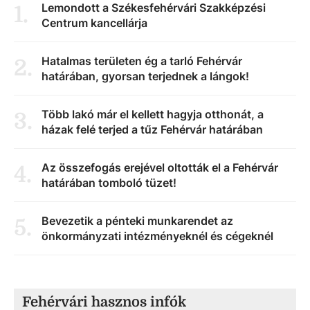
Lemondott a Székesfehérvári Szakképzési
1
.
Centrum kancellárja
Hatalmas területen ég a tarló Fehérvár
2
.
határában, gyorsan terjednek a lángok!
Több lakó már el kellett hagyja otthonát, a
3
.
házak felé terjed a tűz Fehérvár határában
Az összefogás erejével oltották el a Fehérvár
4
.
határában tomboló tüzet!
Bevezetik a pénteki munkarendet az
5
.
önkormányzati intézményeknél és cégeknél
Fehérvári hasznos infók