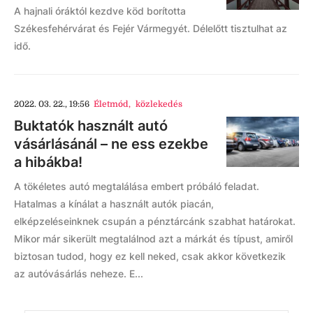
A hajnali óráktól kezdve köd borította
Székesfehérvárat és Fejér Vármegyét. Délelőtt tisztulhat az
idő.
2022. 03. 22., 19:56
Életmód
,
közlekedés
Buktatók használt autó
vásárlásánál – ne ess ezekbe
a hibákba!
A tökéletes autó megtalálása embert próbáló feladat.
Hatalmas a kínálat a használt autók piacán,
elképzeléseinknek csupán a pénztárcánk szabhat határokat.
Mikor már sikerült megtalálnod azt a márkát és típust, amiről
biztosan tudod, hogy ez kell neked, csak akkor következik
az autóvásárlás neheze. E...