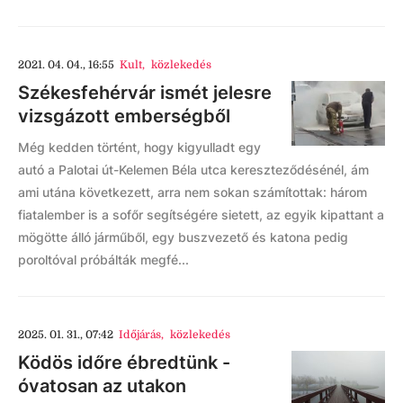
2021. 04. 04., 16:55
Kult
,
közlekedés
Székesfehérvár ismét jelesre
vizsgázott emberségből
Még kedden történt, hogy kigyulladt egy
autó a Palotai út-Kelemen Béla utca kereszteződésénél, ám
ami utána következett, arra nem sokan számítottak: három
fiatalember is a sofőr segítségére sietett, az egyik kipattant a
mögötte álló járműből, egy buszvezető és katona pedig
poroltóval próbálták megfé...
2025. 01. 31., 07:42
Időjárás
,
közlekedés
Ködös időre ébredtünk -
óvatosan az utakon