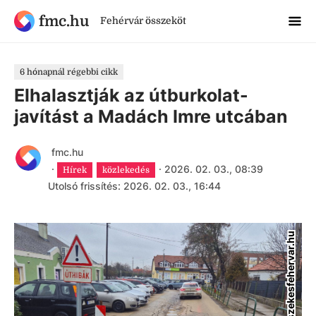
fmc.hu
Fehérvár összeköt
6 hónapnál régebbi cikk
Elhalasztják az útburkolat-
javítást a Madách Imre utcában
fmc.hu
·
·
2026. 02. 03., 08:39
Hírek
közlekedés
Utolsó frissítés: 2026. 02. 03., 16:44
szekesfehervar.hu