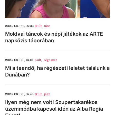
2026. 08. 06., 07:32
Kult
,
tánc
Moldvai táncok és népi játékok az ARTE
napközis táborában
2026. 08. 05., 16:43
Kult
,
régészet
Mi a teendő, ha régészeti leletet találunk a
Dunában?
2026. 08. 05., 07:45
Kult
,
jazz
Ilyen még nem volt! Szupertakarékos
üzemmódba kapcsol idén az Alba Regia