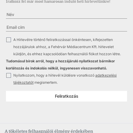
Iratkozz fel már most hamarosan induló heti hírlevelünkre!
✓
A Hírlevélre történő feliratkozással önkéntesen, kifejezetten
hozzájárulok ahhoz, a Fehérvár Médiacentrum Kft. hírlevelet
küldjön, és ehhez kapcsolódóan felhasználói fiókot hozzon létre.
Tudomásul bírok arról, hogy a hozzájáruló nyilatkozat bármikor
korlátozás és indokolás nélkül, ingyenesen visszavonható.
✓
Nyilatkozom, hogy a hírlevél küldésre vonatkozó
adatkezelési
tájékoztatót
megismertem.
Feliratkozás
A tökéletes felhasználói élmény érdekében