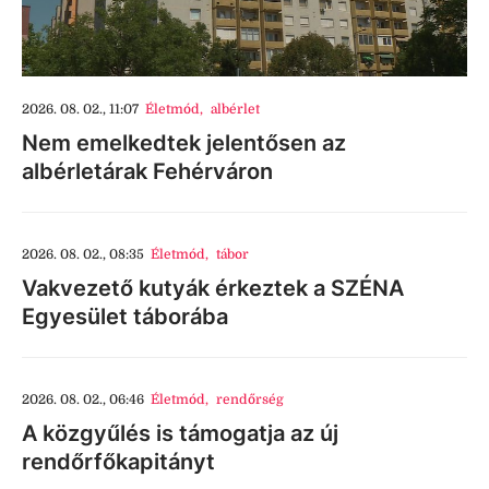
2026. 08. 02., 11:07
Életmód
,
albérlet
Nem emelkedtek jelentősen az
albérletárak Fehérváron
2026. 08. 02., 08:35
Életmód
,
tábor
Vakvezető kutyák érkeztek a SZÉNA
Egyesület táborába
2026. 08. 02., 06:46
Életmód
,
rendőrség
A közgyűlés is támogatja az új
rendőrfőkapitányt