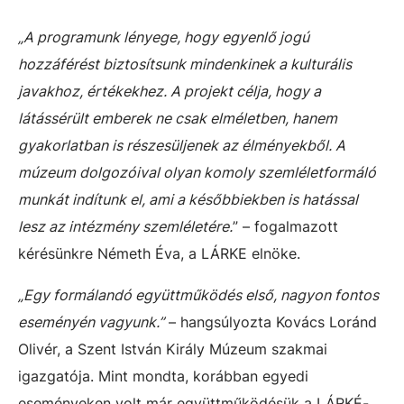
„A programunk lényege, hogy egyenlő jogú
hozzáférést biztosítsunk mindenkinek a kulturális
javakhoz, értékekhez. A projekt célja, hogy a
látássérült emberek ne csak elméletben, hanem
gyakorlatban is részesüljenek az élményekből. A
múzeum dolgozóival olyan komoly szemléletformáló
munkát indítunk el, ami a későbbiekben is hatással
lesz az intézmény szemléletére.
” – fogalmazott
kérésünkre Németh Éva, a LÁRKE elnöke.
„Egy formálandó együttműködés első, nagyon fontos
eseményén vagyunk.”
– hangsúlyozta Kovács Loránd
Olivér, a Szent István Király Múzeum szakmai
igazgatója. Mint mondta, korábban egyedi
eseményeken volt már együttműködésük a LÁRKÉ-