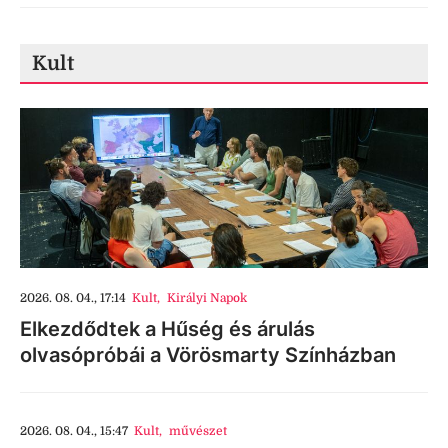
Kult
2026. 08. 04., 17:14
Kult
,
Királyi Napok
Elkezdődtek a Hűség és árulás
olvasópróbái a Vörösmarty Színházban
2026. 08. 04., 15:47
Kult
,
művészet