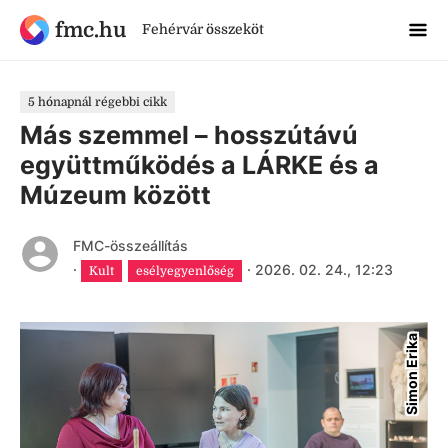
fmc.hu
Fehérvár összeköt
5 hónapnál régebbi cikk
Más szemmel – hosszútávú
együttműködés a LÁRKE és a
Múzeum között
FMC-összeállítás
·
·
2026. 02. 24., 12:23
Kult
esélyegyenlőség
Simon Erika