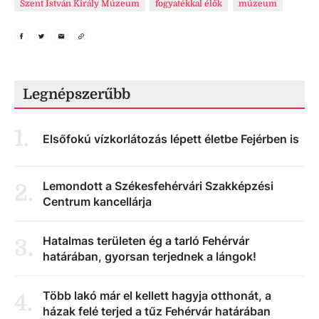
Szent István Király Múzeum
fogyatékkal élők
múzeum
Legnépszerűbb
1
.
Elsőfokú vízkorlátozás lépett életbe Fejérben is
Lemondott a Székesfehérvári Szakképzési
2
.
Centrum kancellárja
Hatalmas területen ég a tarló Fehérvár
3
.
határában, gyorsan terjednek a lángok!
Több lakó már el kellett hagyja otthonát, a
4
.
házak felé terjed a tűz Fehérvár határában