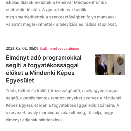
iskolás diákok érkeztek a Fehérvár Médiacentrumba
csütörtök délután. A gyerekek és kísérőik
megismerkedhettek a szerkesztőségben folyó munkával,
valamint megtekinthették a televíziós és rádiós stúdiókat.
2025. 02. 01., 08:09
Kult
,
esélyegyenlőség
Élményt adó programokkal
segíti a fogyatékossággal
élőket a Mindenki Képes
Egyesület
Több, beltéri és kültéri, közösségépítő, esélyegyenlőséget
segítő, akadálymentes rendezvényeket szervez a Mindenki
Képes Egyesület idén a fogyatékossággal élők számára. A
szervezet tavaly márciusban alakult meg, fő célja, hogy
élményt adjanak mindenkinek.