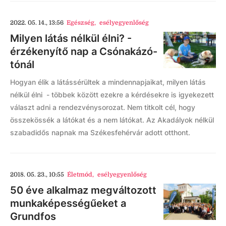
2022. 05. 14., 13:56
Egészség
,
esélyegyenlőség
Milyen látás nélkül élni? -
érzékenyítő nap a Csónakázó-
tónál
Hogyan élik a látássérültek a mindennapjaikat, milyen látás
nélkül élni - többek között ezekre a kérdésekre is igyekezett
választ adni a rendezvénysorozat. Nem titkolt cél, hogy
összekössék a látókat és a nem látókat. Az Akadályok nélkül
szabadidős napnak ma Székesfehérvár adott otthont.
2018. 05. 23., 10:55
Életmód
,
esélyegyenlőség
50 éve alkalmaz megváltozott
munkaképességűeket a
Grundfos