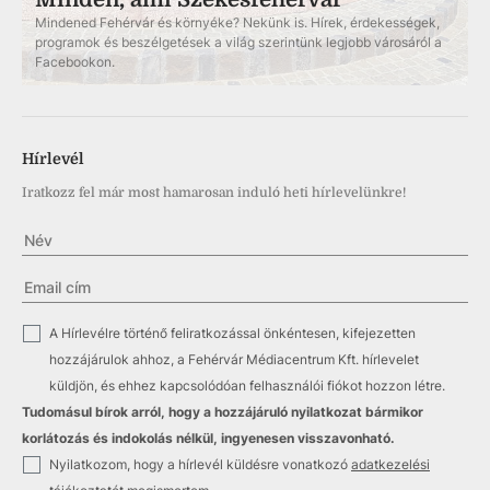
Mindened Fehérvár és környéke? Nekünk is. Hírek, érdekességek,
programok és beszélgetések a világ szerintünk legjobb városáról a
Facebookon.
Hírlevél
Iratkozz fel már most hamarosan induló heti hírlevelünkre!
✓
A Hírlevélre történő feliratkozással önkéntesen, kifejezetten
hozzájárulok ahhoz, a Fehérvár Médiacentrum Kft. hírlevelet
küldjön, és ehhez kapcsolódóan felhasználói fiókot hozzon létre.
Tudomásul bírok arról, hogy a hozzájáruló nyilatkozat bármikor
korlátozás és indokolás nélkül, ingyenesen visszavonható.
✓
Nyilatkozom, hogy a hírlevél küldésre vonatkozó
adatkezelési