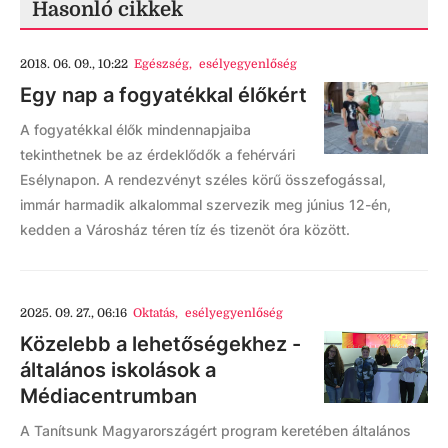
Hasonló cikkek
2018. 06. 09., 10:22
Egészség
,
esélyegyenlőség
Egy nap a fogyatékkal élőkért
A fogyatékkal élők mindennapjaiba
tekinthetnek be az érdeklődők a fehérvári
Esélynapon. A rendezvényt széles körű összefogással,
immár harmadik alkalommal szervezik meg június 12-én,
kedden a Városház téren tíz és tizenöt óra között.
2025. 09. 27., 06:16
Oktatás
,
esélyegyenlőség
Közelebb a lehetőségekhez -
általános iskolások a
Médiacentrumban
A Tanítsunk Magyarországért program keretében általános