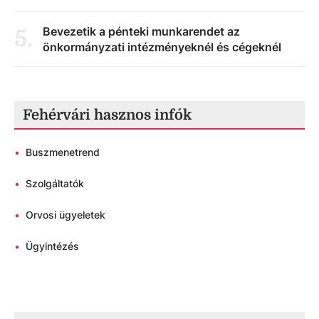
Bevezetik a pénteki munkarendet az
5
.
önkormányzati intézményeknél és cégeknél
Fehérvári hasznos infók
•
Buszmenetrend
•
Szolgáltatók
•
Orvosi ügyeletek
•
Ügyintézés