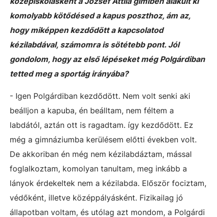
középiskolásként a József Attila gimiben alakult ki
komolyabb kötődésed a kapus poszthoz, ám az,
hogy miképpen kezdődött a kapcsolatod
kézilabdával, számomra is sötétebb pont. Jól
gondolom, hogy az első lépéseket még Polgárdiban
tetted meg a sportág irányába?
- Igen Polgárdiban kezdődött. Nem volt senki aki
beálljon a kapuba, én beálltam, nem féltem a
labdától, aztán ott is ragadtam. így kezdődött. Ez
még a gimnáziumba kerülésem előtti években volt.
De akkoriban én még nem kézilabdáztam, mással
foglalkoztam, komolyan tanultam, meg inkább a
lányok érdekeltek nem a kézilabda. Először fociztam,
védőként, illetve középpályásként. Fizikailag jó
állapotban voltam, és utólag azt mondom, a Polgárdi