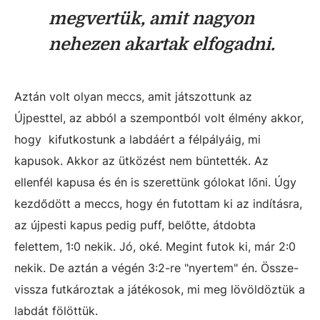
megvertük, amit nagyon
nehezen akartak elfogadni.
Aztán volt olyan meccs, amit játszottunk az
Újpesttel, az abból a szempontból volt élmény akkor,
hogy kifutkostunk a labdáért a félpályáig, mi
kapusok. Akkor az ütközést nem büntették. Az
ellenfél kapusa és én is szerettünk gólokat lőni. Úgy
kezdődött a meccs, hogy én futottam ki az indításra,
az újpesti kapus pedig puff, belőtte, átdobta
felettem, 1:0 nekik. Jó, oké. Megint futok ki, már 2:0
nekik. De aztán a végén 3:2-re "nyertem" én. Össze-
vissza futkároztak a játékosok, mi meg lövöldöztük a
labdát fölöttük.