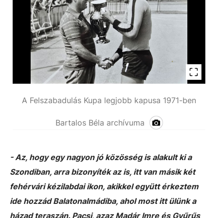
A Felszabadulás Kupa legjobb kapusa 1971-ben
Bartalos Béla archívuma
- Az, hogy egy nagyon jó közösség is alakult ki a
Szondiban, arra bizonyíték az is, itt van másik két
fehérvári kézilabdai ikon, akikkel együtt érkeztem
ide hozzád Balatonalmádiba, ahol most itt ülünk a
házad teraszán. Pacsi, azaz Madár Imre és Gyűrűs