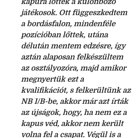
kapura lőttek a különböző
játékosok. Ott függeszkedtem
a bordásfalon, mindenféle
pozícióban lőttek, utána
délután mentem edzésre, így
aztán alaposan felkészültem
az osztályozóra, majd amikor
megnyertük ezt a
kvalifikációt, s felkerültünk az
NB I/B-be, akkor már azt írták
az újságok, hogy, ha nem ez a
kapus véd, akkor nem került
volna fel a csapat. Végül is a