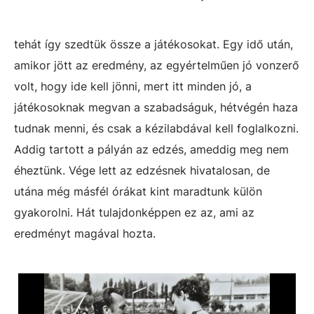
tehát így szedtük össze a játékosokat. Egy idő után,
amikor jött az eredmény, az egyértelműen jó vonzerő
volt, hogy ide kell jönni, mert itt minden jó, a
játékosoknak megvan a szabadságuk, hétvégén haza
tudnak menni, és csak a kézilabdával kell foglalkozni.
Addig tartott a pályán az edzés, ameddig meg nem
éheztünk. Vége lett az edzésnek hivatalosan, de
utána még másfél órákat kint maradtunk külön
gyakorolni. Hát tulajdonképpen ez az, ami az
eredményt magával hozta.