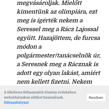
megvásároljak. Mielőtt
kimentünk az olimpiára, ezt
meg is ígérték nekem a
Seressel meg a Rácz Lajossal
együtt. Hazajöttem, de furcsa
módon a
polgármester/tanácselnök úr,
a Seresnek meg a Rácznak is
adott egy olyan lakást, amiért
nem kellett fizetni. Nekem
meg a pénzemért sem adtak!
A tökéletes felhasználói élmény érdekében
weboldalunkon sütiket használunk.
Rendben
Erre közöltem, hogy
Sütiszabályzat
amennyiben június 30-ig én