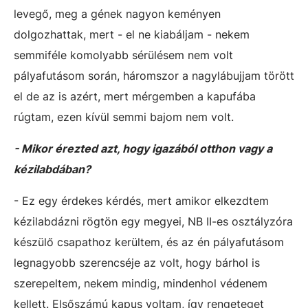
levegő, meg a gének nagyon keményen
dolgozhattak, mert - el ne kiabáljam - nekem
semmiféle komolyabb sérülésem nem volt
pályafutásom során, háromszor a nagylábujjam törött
el de az is azért, mert mérgemben a kapufába
rúgtam, ezen kívül semmi bajom nem volt.
- Mikor érezted azt, hogy igazából otthon vagy a
kézilabdában?
- Ez egy érdekes kérdés, mert amikor elkezdtem
kézilabdázni rögtön egy megyei, NB II-es osztályzóra
készülő csapathoz kerültem, és az én pályafutásom
legnagyobb szerencséje az volt, hogy bárhol is
szerepeltem, nekem mindig, mindenhol védenem
kellett. Elsőszámú kapus voltam, így rengeteget