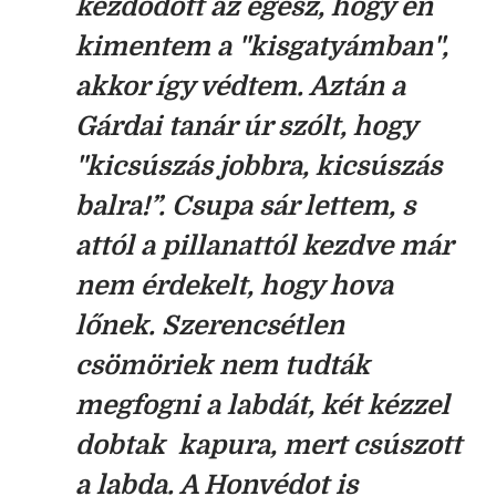
kezdődött az egész, hogy én
kimentem a "kisgatyámban",
akkor így védtem. Aztán a
Gárdai tanár úr szólt, hogy
"kicsúszás jobbra, kicsúszás
balra!”. Csupa sár lettem, s
attól a pillanattól kezdve már
nem érdekelt, hogy hova
lőnek. Szerencsétlen
csömöriek nem tudták
megfogni a labdát, két kézzel
dobtak kapura, mert csúszott
a labda. A Honvédot is