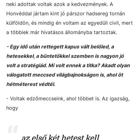
neki adottak voltak azok a kedvezmények. A
Honvéddal jártam kint jó párszor hadsereg tornán
külföldön, és mindig én voltam az egyedüli civil, mert
a többiek már hivatásos állományba tartoztak.
- Egy idő után rettegett kapus vált belőled, a
hetesekkel, a büntetőkkel szemben is nagyon jó
volt a stratégiád. Mi volt ennek a titka? Akadt olyan
válogatott meccsed világbajnokságon is, ahol öt
hétméterest védtél.
- Voltak edzőmeccseink, ahol többet is. Az igazság,
hogy
az első két hetest kell