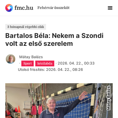
fmc.hu
Fehérvár összeköt
3 hónapnál régebbi cikk
Bartalos Béla: Nekem a Szondi
volt az első szerelem
Mátay Balázs
·
·
2026. 04. 22., 00:33
Sport
kézilabda
Utolsó frissítés: 2026. 04. 22., 08:26
Mátay Balázs