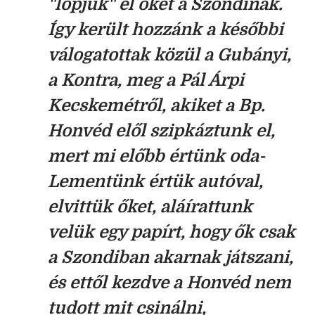
"lopjuk" el őket a Szondinak.
Így került hozzánk a későbbi
válogatottak közül a Gubányi,
a Kontra, meg a Pál Árpi
Kecskemétről, akiket a Bp.
Honvéd elől szipkáztunk el,
mert mi előbb értünk oda-
Lementünk értük autóval,
elvittük őket, aláírattunk
velük egy papírt, hogy ők csak
a Szondiban akarnak játszani,
és ettől kezdve a Honvéd nem
tudott mit csinálni,