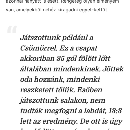
azonnal hanyatt is esett. Rengeteg olyan élményem
van, amelyekből nehéz kiragadni egyet-kettőt.
Játszottunk például a
Csömörrel. Ez a csapat
akkoriban 35 gól fölött lőtt
általában mindenkinek. Jöttek
oda hozzánk, mindenki
reszketett tőlük. Esőben
játszottunk salakon, nem
tudták megfogni a labdát, 13:3
lett az eredmény. De ott is úgy