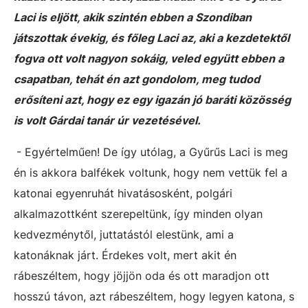
Laci is eljött, akik szintén ebben a Szondiban
játszottak évekig, és főleg Laci az, aki a kezdetektől
fogva ott volt nagyon sokáig, veled együtt ebben a
csapatban, tehát én azt gondolom, meg tudod
erősíteni azt, hogy ez egy igazán jó baráti közösség
is volt Gárdai tanár úr vezetésével.
- Egyértelműen! De így utólag, a Gyűrűs Laci is meg
én is akkora balfékek voltunk, hogy nem vettük fel a
katonai egyenruhát hivatásosként, polgári
alkalmazottként szerepeltünk, így minden olyan
kedvezménytől, juttatástól elestünk, ami a
katonáknak járt. Érdekes volt, mert akit én
rábeszéltem, hogy jöjjön oda és ott maradjon ott
hosszú távon, azt rábeszéltem, hogy legyen katona, s