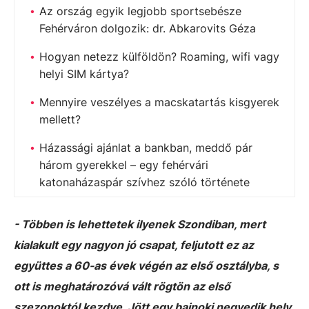
Az ország egyik legjobb sportsebésze
Fehérváron dolgozik: dr. Abkarovits Géza
Hogyan netezz külföldön? Roaming, wifi vagy
helyi SIM kártya?
Mennyire veszélyes a macskatartás kisgyerek
mellett?
Házassági ajánlat a bankban, meddő pár
három gyerekkel – egy fehérvári
katonaházaspár szívhez szóló története
- Többen is lehettetek ilyenek Szondiban, mert
kialakult egy nagyon jó csapat, feljutott ez az
együttes a 60-as évek végén az első osztályba, s
ott is meghatározóvá vált rögtön az első
szezonoktól kezdve. Jött egy bajnoki negyedik hely