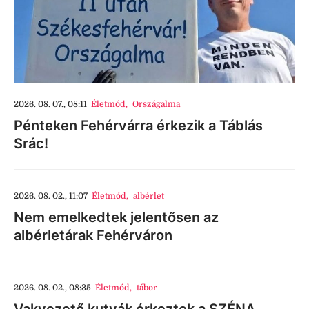
2026. 08. 07., 08:11
Életmód
,
Országalma
Pénteken Fehérvárra érkezik a Táblás
Srác!
2026. 08. 02., 11:07
Életmód
,
albérlet
Nem emelkedtek jelentősen az
albérletárak Fehérváron
2026. 08. 02., 08:35
Életmód
,
tábor
Vakvezető kutyák érkeztek a SZÉNA