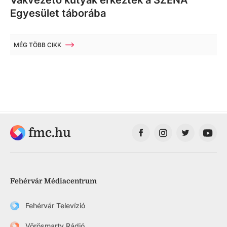
Egyesület táborába
MÉG TÖBB CIKK
fmc.hu
Fehérvár Médiacentrum
Fehérvár Televízió
Vörösmarty Rádió