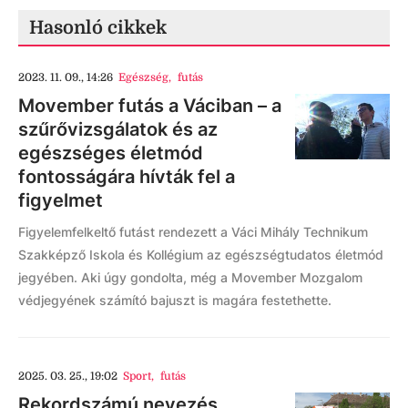
Hasonló cikkek
2023. 11. 09., 14:26
Egészség
,
futás
Movember futás a Váciban – a
szűrővizsgálatok és az
egészséges életmód
fontosságára hívták fel a
figyelmet
Figyelemfelkeltő futást rendezett a Váci Mihály Technikum
Szakképző Iskola és Kollégium az egészségtudatos életmód
jegyében. Aki úgy gondolta, még a Movember Mozgalom
védjegyének számító bajuszt is magára festethette.
2025. 03. 25., 19:02
Sport
,
futás
Rekordszámú nevezés