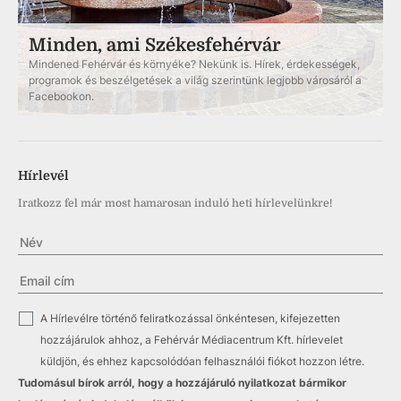
Minden, ami Székesfehérvár
Mindened Fehérvár és környéke? Nekünk is. Hírek, érdekességek,
programok és beszélgetések a világ szerintünk legjobb városáról a
Facebookon.
Hírlevél
Iratkozz fel már most hamarosan induló heti hírlevelünkre!
✓
A Hírlevélre történő feliratkozással önkéntesen, kifejezetten
hozzájárulok ahhoz, a Fehérvár Médiacentrum Kft. hírlevelet
küldjön, és ehhez kapcsolódóan felhasználói fiókot hozzon létre.
Tudomásul bírok arról, hogy a hozzájáruló nyilatkozat bármikor