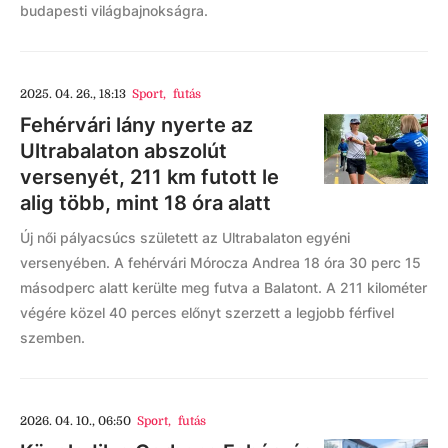
budapesti világbajnokságra.
2025. 04. 26., 18:13
Sport
,
futás
Fehérvári lány nyerte az
Ultrabalaton abszolút
versenyét, 211 km futott le
alig több, mint 18 óra alatt
Új női pályacsúcs született az Ultrabalaton egyéni
versenyében. A fehérvári Mórocza Andrea 18 óra 30 perc 15
másodperc alatt kerülte meg futva a Balatont. A 211 kilométer
végére közel 40 perces előnyt szerzett a legjobb férfivel
szemben.
2026. 04. 10., 06:50
Sport
,
futás