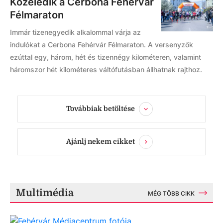
Közeledik a Cerbona Fehérvár
Félmaraton
Immár tizenegyedik alkalommal várja az
indulókat a Cerbona Fehérvár Félmaraton. A versenyzők
ezúttal egy, három, hét és tizennégy kilométeren, valamint
háromszor hét kilométeres váltófutásban állhatnak rajthoz.
Továbbiak betöltése
Ajánlj nekem cikket
Multimédia
MÉG TÖBB CIKK