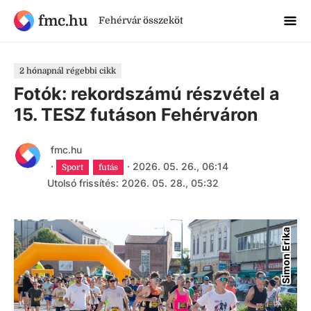
fmc.hu
Fehérvár összeköt
2 hónapnál régebbi cikk
Fotók: rekordszámú részvétel a
15. TESZ futáson Fehérváron
fmc.hu
·
·
2026. 05. 26., 06:14
Sport
futás
Utolsó frissítés: 2026. 05. 28., 05:32
Simon Erika