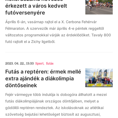
érkezett a város kedvelt
futóversenyére
Április 6-án, vasárnap rajtol el a X. Cerbona Fehérvár
Félmaraton. A szervezők már április 4-e péntek reggeltől
változatos programokkal várják az érdeklődőket. Tavaly 800
futó rajtolt el a Zichy ligetből.
2023. 04. 22., 13:33
Sport
,
futás
Futás a reptéren: érmek mellé
extra ajándék a diákolimpia
döntőseinek
Fejér vármegye több indulója is dobogóra állhatott a mezei
futás diákolimpiájának országos döntőjében, melyet a
gödöllői reptéren rendeztek. Az iskolásoknak az atlétikai
szövetség bejutási lehetőséget biztosít az augusztusi,