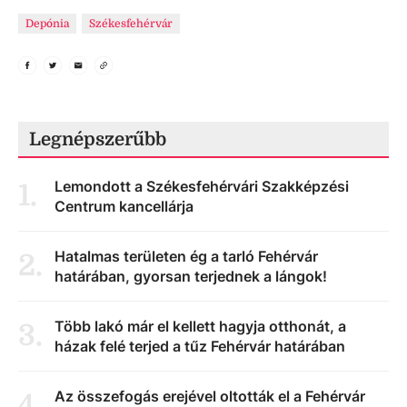
Depónia
Székesfehérvár
Legnépszerűbb
Lemondott a Székesfehérvári Szakképzési
1
.
Centrum kancellárja
Hatalmas területen ég a tarló Fehérvár
2
.
határában, gyorsan terjednek a lángok!
Több lakó már el kellett hagyja otthonát, a
3
.
házak felé terjed a tűz Fehérvár határában
Az összefogás erejével oltották el a Fehérvár
4
.