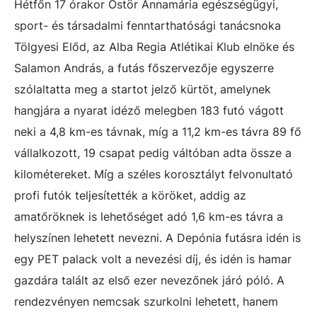
Hétfőn 17 órakor Östör Annamária egészségügyi,
sport- és társadalmi fenntarthatósági tanácsnoka
Tölgyesi Előd, az Alba Regia Atlétikai Klub elnöke és
Salamon András, a futás főszervezője egyszerre
szólaltatta meg a startot jelző kürtöt, amelynek
hangjára a nyarat idéző melegben 183 futó vágott
neki a 4,8 km-es távnak, míg a 11,2 km-es távra 89 fő
vállalkozott, 19 csapat pedig váltóban adta össze a
kilométereket. Míg a széles korosztályt felvonultató
profi futók teljesítették a köröket, addig az
amatőröknek is lehetőséget adó 1,6 km-es távra a
helyszínen lehetett nevezni. A Depónia futásra idén is
egy PET palack volt a nevezési díj, és idén is hamar
gazdára talált az első ezer nevezőnek járó póló. A
rendezvényen nemcsak szurkolni lehetett, hanem