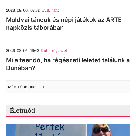
2026. 08. 06., 07:32
Kult
,
tánc
Moldvai táncok és népi játékok az ARTE
napközis táborában
2026. 08. 05., 16:43
Kult
,
régészet
Mi a teendő, ha régészeti leletet találunk a
Dunában?
MÉG TÖBB CIKK
Életmód