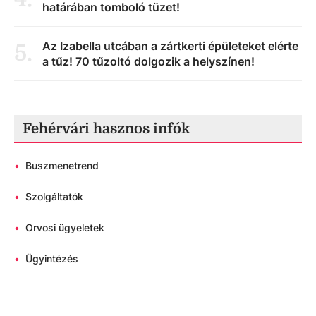
határában tomboló tüzet!
Az Izabella utcában a zártkerti épületeket elérte
5
.
a tűz! 70 tűzoltó dolgozik a helyszínen!
Fehérvári hasznos infók
•
Buszmenetrend
•
Szolgáltatók
•
Orvosi ügyeletek
•
Ügyintézés