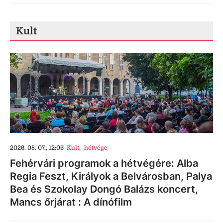
Kult
2026. 08. 07., 12:06
Kult
,
hétvége
Fehérvári programok a hétvégére: Alba
Regia Feszt, Királyok a Belvárosban, Palya
Bea és Szokolay Dongó Balázs koncert,
Mancs őrjárat : A dínófilm