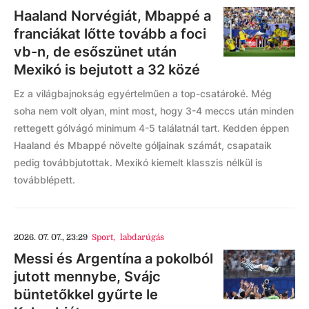
Haaland Norvégiát, Mbappé a
franciákat lőtte tovább a foci
vb-n, de esőszünet után
Mexikó is bejutott a 32 közé
Ez a világbajnokság egyértelműen a top-csatároké. Még
soha nem volt olyan, mint most, hogy 3-4 meccs után minden
rettegett gólvágó minimum 4-5 találatnál tart. Kedden éppen
Haaland és Mbappé növelte góljainak számát, csapataik
pedig továbbjutottak. Mexikó kiemelt klasszis nélkül is
továbblépett.
2026. 07. 07., 23:29
Sport
,
labdarúgás
Messi és Argentína a pokolból
jutott mennybe, Svájc
büntetőkkel gyűrte le