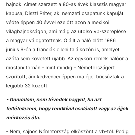
bajnoki címet szerzett a 80-as évek klasszis magyar
kapusa, Disztl Péter, aki nemzeti csapatunk kapuját
védte éppen 40 évvel ezelőtt azon a mexikói
világbajnokságon, ami máig az utolsó vb-szereplése
a magyar válogatottnak. Ő állt a háló előtt 1986.
június 9-én a franciák elleni találkozón is, amelyet
azóta sem követett újabb. Az egykori remek hálóőr a
mostani tornán - mint mindig - Németországért
szorított, ám kedvencei éppen ma éjjel búcsúztak a
legjobb 32 között.
- Gondolom, nem tévedek nagyot, ha azt
feltételezem, hogy rendkívül csalódott vagy az éjjeli
mérkőzés óta.
- Nem, sajnos Németország elköszönt a vb-től. Pedig