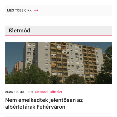
MÉG TÖBB CIKK
Életmód
2026. 08. 02., 11:07
Életmód
,
albérlet
Nem emelkedtek jelentősen az
albérletárak Fehérváron