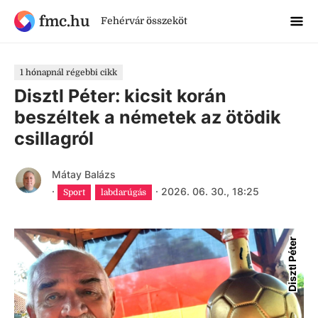
fmc.hu
Fehérvár összeköt
1 hónapnál régebbi cikk
Disztl Péter: kicsit korán
beszéltek a németek az ötödik
csillagról
Mátay Balázs
·
·
2026. 06. 30., 18:25
Sport
labdarúgás
Disztl Péter