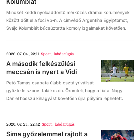
Kolumbiát
Mindkét keddi nyolcaddöntő mérkőzés drámai körülmények
között dőlt el a foci vb-n. A címvédő Argentína Egyiptomot,
Svájc Kolumbiát búcsúztatta komoly izgalmakat követően.
2026. 07. 04., 22:11
Sport
,
labdarúgás
A második felkészülési
meccsén is nyert a Vidi
Pető Tamás csapata újabb osztályriválisát
győzte le szoros találkozón. Örömteli, hogy a fiatal Nagy
Dániel hosszú kihagyást követően újra pályára léphetett.
2026. 07. 25., 22:42
Sport
,
labdarúgás
Sima győzelemmel rajtolt a