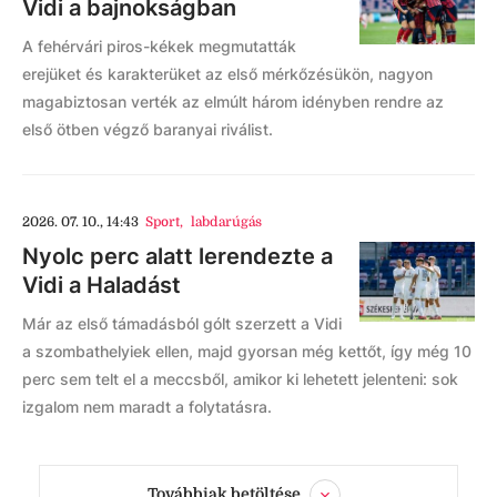
Vidi a bajnokságban
A fehérvári piros-kékek megmutatták
erejüket és karakterüket az első mérkőzésükön, nagyon
magabiztosan verték az elmúlt három idényben rendre az
első ötben végző baranyai riválist.
2026. 07. 10., 14:43
Sport
,
labdarúgás
Nyolc perc alatt lerendezte a
Vidi a Haladást
Már az első támadásból gólt szerzett a Vidi
a szombathelyiek ellen, majd gyorsan még kettőt, így még 10
perc sem telt el a meccsből, amikor ki lehetett jelenteni: sok
izgalom nem maradt a folytatásra.
Továbbiak betöltése