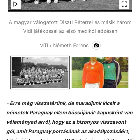
A magyar válogatott Disztl Péterrel és másik három
A
Vidi játékossal az első mexikói edzésen
MTI / Németh Ferenc
- Erre még visszatérünk, de maradjunk kicsit a
németek Paraguay elleni búcsújánál: kapusként van
véleményed arról, hogy az a bizonyos visszavont
gól, amit Paraguay portásának az akadályozásáért,