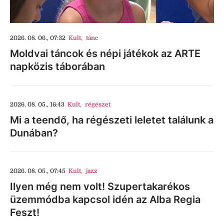
2026. 08. 06., 07:32
Kult
,
tánc
Moldvai táncok és népi játékok az ARTE
napközis táborában
2026. 08. 05., 16:43
Kult
,
régészet
Mi a teendő, ha régészeti leletet találunk a
Dunában?
2026. 08. 05., 07:45
Kult
,
jazz
Ilyen még nem volt! Szupertakarékos
üzemmódba kapcsol idén az Alba Regia
Feszt!