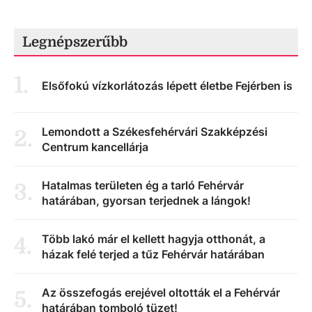
Legnépszerűbb
1
.
Elsőfokú vízkorlátozás lépett életbe Fejérben is
Lemondott a Székesfehérvári Szakképzési
2
.
Centrum kancellárja
Hatalmas területen ég a tarló Fehérvár
3
.
határában, gyorsan terjednek a lángok!
Több lakó már el kellett hagyja otthonát, a
4
.
házak felé terjed a tűz Fehérvár határában
Az összefogás erejével oltották el a Fehérvár
5
.
határában tomboló tüzet!