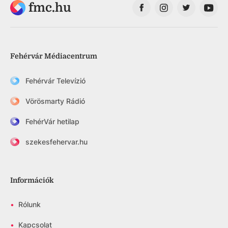
fmc.hu
Fehérvár Médiacentrum
Fehérvár Televízió
Vörösmarty Rádió
FehérVár hetilap
szekesfehervar.hu
Információk
•
Rólunk
•
Kapcsolat