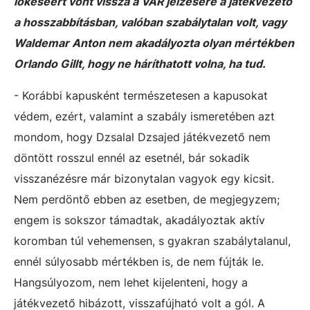
lökéséért vont vissza a VAR jelzésére a játékvezető
a hosszabbításban, valóban szabálytalan volt, vagy
Waldemar Anton nem akadályozta olyan mértékben
Orlando Gillt, hogy ne háríthatott volna, ha tud.
- Korábbi kapusként természetesen a kapusokat
védem, ezért, valamint a szabály ismeretében azt
mondom, hogy
Dzsalal Dzsajed játékvezető nem
döntött rosszul ennél az esetnél, bár s
okadik
visszanézésre már bizonytalan vagyok egy kicsit.
Nem perdöntő ebben az esetben, de megjegyzem;
engem is sokszor támadtak, akadályoztak aktív
koromban túl vehemensen, s gyakran szabálytalanul,
ennél súlyosabb mértékben is, de nem fújták le.
Hangsúlyozom, nem lehet kijelenteni, hogy a
játékvezető hibázott, visszafújható volt a gól. A