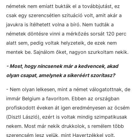
németek nem emiatt bukták el a továbbjutást, ez
csak egy szerencsétlen szituáció volt, amit akár a
javukra is ítélhetett volna a bíró. Nem tudták a
németek döntésre vinni a mérkőzés sorsát 120 perc
alatt sem, pedig voltak helyzeteik, de ezek nem
mentek be. Sajnálom őket, nagyon szurkoltam nekik.
- Most, hogy nincsenek már a kedvencek, akad
olyan csapat, amelynek a sikeréért szorítasz?
- Nem olyan lelkesen, mint a német válogatottnak, de
immár Belgium a favoritom. Ebben az országban
profiskodott éveken át igen eredményesen az öcsém
(Disztl László), ezért is voltak mindig szimpatikusak
nekem. Most már nekik drukkolok, s remélem több
szerencsém lesz velük, mint Havertzékkel volt.