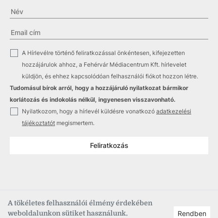
✓
A Hírlevélre történő feliratkozással önkéntesen, kifejezetten
hozzájárulok ahhoz, a Fehérvár Médiacentrum Kft. hírlevelet
küldjön, és ehhez kapcsolódóan felhasználói fiókot hozzon létre.
Tudomásul bírok arról, hogy a hozzájáruló nyilatkozat bármikor
korlátozás és indokolás nélkül, ingyenesen visszavonható.
✓
Nyilatkozom, hogy a hírlevél küldésre vonatkozó
adatkezelési
tájékoztatót
megismertem.
Feliratkozás
A tökéletes felhasználói élmény érdekében
weboldalunkon sütiket használunk.
Rendben
Copyright © 2021
–2026
Fehérvár Médiacentrum, fmc.hu