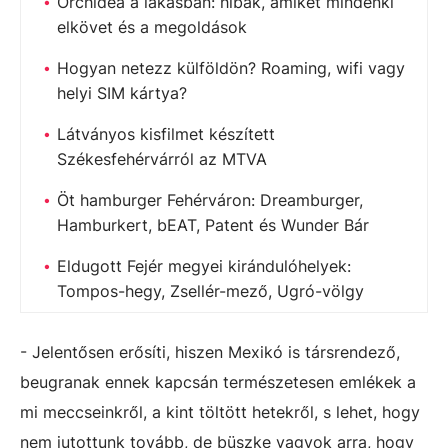
Orchidea a lakásban: hibák, amiket mindenki
elkövet és a megoldások
Hogyan netezz külföldön? Roaming, wifi vagy
helyi SIM kártya?
Látványos kisfilmet készített
Székesfehérvárról az MTVA
Öt hamburger Fehérváron: Dreamburger,
Hamburkert, bEAT, Patent és Wunder Bár
Eldugott Fejér megyei kirándulóhelyek:
Tompos-hegy, Zsellér-mező, Ugró-völgy
- Jelentősen erősíti, hiszen Mexikó is társrendező,
beugranak ennek kapcsán természetesen emlékek a
mi meccseinkről, a kint töltött hetekről, s lehet, hogy
nem jutottunk tovább, de büszke vagyok arra, hogy