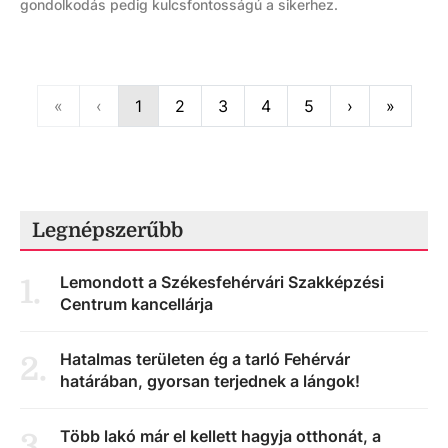
gondolkodás pedig kulcsfontosságú a sikerhez.
First
Previous
Next
Last
«
‹
1
2
3
4
5
›
»
Legnépszerűbb
Lemondott a Székesfehérvári Szakképzési
1
.
Centrum kancellárja
Hatalmas területen ég a tarló Fehérvár
2
.
határában, gyorsan terjednek a lángok!
Több lakó már el kellett hagyja otthonát, a
3
.