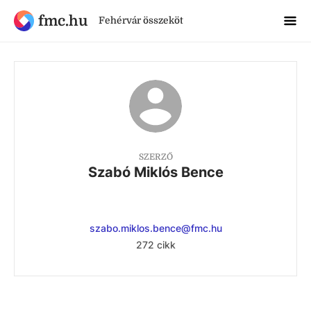
fmc.hu
Fehérvár összeköt
SZERZŐ
Szabó Miklós Bence
szabo.miklos.bence@fmc.hu
272 cikk