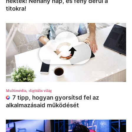
nektek! Néhány nap, és fény derül a
titokra!
Multimédia
,
digitális világ
7 tipp, hogyan gyorsítsd fel az
alkalmazásaid működését