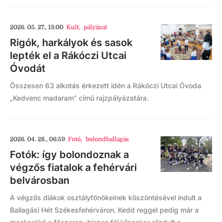
2026. 05. 27., 13:00
Kult
,
pályázat
Rigók, harkályok és sasok
lepték el a Rákóczi Utcai
Óvodát
Összesen 63 alkotás érkezett idén a Rákóczi Utcai Óvoda
„Kedvenc madaram” című rajzpályázatára.
2026. 04. 28., 06:59
Fotó
,
bolondballagás
Fotók: így bolondoznak a
végzős fiatalok a fehérvári
belvárosban
A végzős diákok osztályfőnökeinek köszöntésével indult a
Ballagási Hét Székesfehérváron. Kedd reggel pedig már a