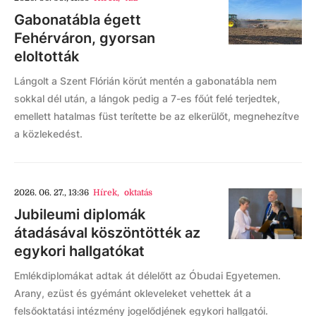
Gabonatábla égett
Fehérváron, gyorsan
eloltották
Lángolt a Szent Flórián körút mentén a gabonatábla nem
sokkal dél után, a lángok pedig a 7-es főút felé terjedtek,
emellett hatalmas füst terítette be az elkerülőt, megnehezítve
a közlekedést.
2026. 06. 27., 13:36
Hírek
,
oktatás
Jubileumi diplomák
átadásával köszöntötték az
egykori hallgatókat
Emlékdiplomákat adtak át délelőtt az Óbudai Egyetemen.
Arany, ezüst és gyémánt okleveleket vehettek át a
felsőoktatási intézmény jogelődjének egykori hallgatói.