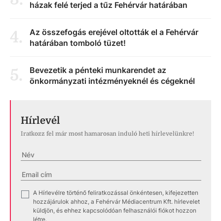
házak felé terjed a tűz Fehérvár határában
Az összefogás erejével oltották el a Fehérvár
4
.
határában tomboló tüzet!
Bevezetik a pénteki munkarendet az
5
.
önkormányzati intézményeknél és cégeknél
Hírlevél
Iratkozz fel már most hamarosan induló heti hírlevelünkre!
A Hírlevélre történő feliratkozással önkéntesen, kifejezetten
✓
hozzájárulok ahhoz, a Fehérvár Médiacentrum Kft. hírlevelet
küldjön, és ehhez kapcsolódóan felhasználói fiókot hozzon
létre.