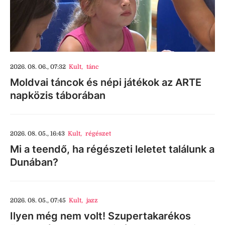
2026. 08. 06., 07:32
Kult
,
tánc
Moldvai táncok és népi játékok az ARTE
napközis táborában
2026. 08. 05., 16:43
Kult
,
régészet
Mi a teendő, ha régészeti leletet találunk a
Dunában?
2026. 08. 05., 07:45
Kult
,
jazz
Ilyen még nem volt! Szupertakarékos