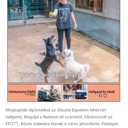
Megkapták diplomáikat az Óbudai Egyetem fehérvári
hallgatói, Megújul a Balatoni úti szervizút, Elbúcsúzott az
EFOTT, Közös kalandra hívnak a város játszóterei, Felséges