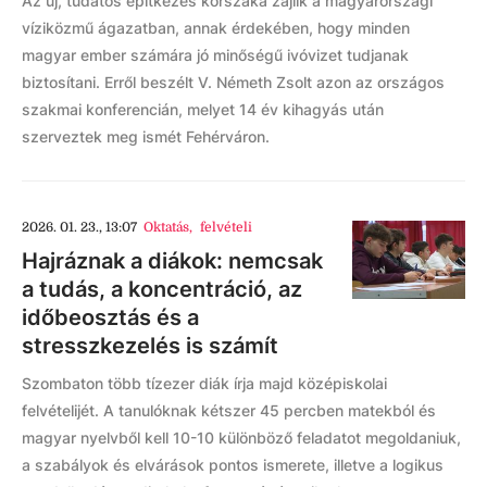
Az új, tudatos építkezés korszaka zajlik a magyarországi
víziközmű ágazatban, annak érdekében, hogy minden
magyar ember számára jó minőségű ivóvizet tudjanak
biztosítani. Erről beszélt V. Németh Zsolt azon az országos
szakmai konferencián, melyet 14 év kihagyás után
szerveztek meg ismét Fehérváron.
2026. 01. 23., 13:07
Oktatás
,
felvételi
Hajráznak a diákok: nemcsak
a tudás, a koncentráció, az
időbeosztás és a
stresszkezelés is számít
Szombaton több tízezer diák írja majd középiskolai
felvételijét. A tanulóknak kétszer 45 percben matekból és
magyar nyelvből kell 10-10 különböző feladatot megoldaniuk,
a szabályok és elvárások pontos ismerete, illetve a logikus