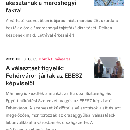
akasztanak a maroshegyi
fákra!
A várható kedvezőtlen időjárás miatt március 25. szerdára
hozták előre a "maroshegyi tojásfák" díszítését. Délben
kezdenek majd. Létrával érkezni ér!
2026. 03. 13., 06:39
Közélet
,
választás
A választást figyelik:
Fehérváron jártak az EBESZ
képviselői
Már meg is kezdték a munkát az Európai Biztonsági és
Együttműködési Szervezet, vagyis az EBESZ képviselői
Fehérváron. A szervezet küldöttei a választások alatt és azt
megelőzően, monitorozzák az országgyűlési választások
lebonyolítását a városban és országszerte. A
médiacentrumban is jártak.