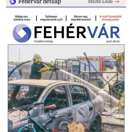
FehérVár hetilap
ÖSSZES ÚJSÁG