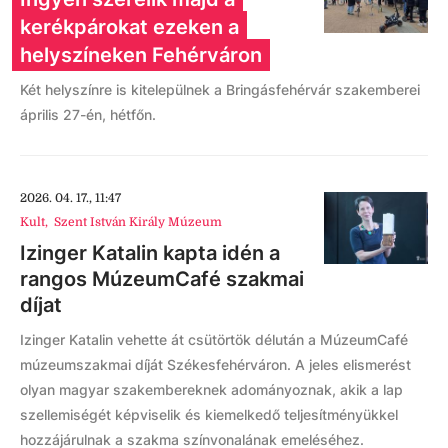
kerékpárokat ezeken a
helyszíneken Fehérváron
Két helyszínre is kitelepülnek a Bringásfehérvár szakemberei
április 27-én, hétfőn.
2026. 04. 17., 11:47
Kult
,
Szent István Király Múzeum
Izinger Katalin kapta idén a
rangos MúzeumCafé szakmai
díjat
Izinger Katalin vehette át csütörtök délután a MúzeumCafé
múzeumszakmai díját Székesfehérváron. A jeles elismerést
olyan magyar szakembereknek adományoznak, akik a lap
szellemiségét képviselik és kiemelkedő teljesítményükkel
hozzájárulnak a szakma színvonalának emeléséhez.