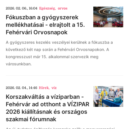
2026. 02. 06., 16:04
Egészség
,
orvos
Fókuszban a gyógyszerek
mellékhatásai - elrajtolt a 15.
Fehérvári Orvosnapok
A gyógyszeres kezelés veszélyei kerülnek a fókuszba a
következő két nap során a Fehérvári Orvosnapokon. A
kongresszust már 15. alkalommal szervezik meg
városunkban.
2026. 02. 04., 14:46
Hírek
,
víz
Korszakváltás a víziparban -
Fehérvár ad otthont a VÍZIPAR
2026 kiállításnak és országos
szakmai fórumnak