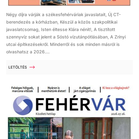
Négy díjra várják a székesfehérváriak javaslatait, Új CT-
berendezés a kórházban, Készül a közös szakpolitikai
javaslatcsomag, Isten éltesse Klára nénit!, A tisztított
szennyvíz sokat jelent a Sóstó vízutánpótlásában, A Zrínyi
utcai építkezésekről. Minderről és sok minden másról is
olvashatsz a 2026....
LETÖLTÉS