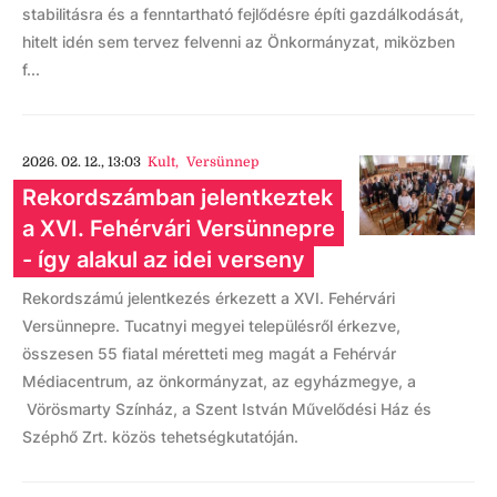
stabilitásra és a fenntartható fejlődésre építi gazdálkodását,
hitelt idén sem tervez felvenni az Önkormányzat, miközben
f...
2026. 02. 12., 13:03
Kult
,
Versünnep
Rekordszámban jelentkeztek
a XVI. Fehérvári Versünnepre
- így alakul az idei verseny
Rekordszámú jelentkezés érkezett a XVI. Fehérvári
Versünnepre. Tucatnyi megyei településről érkezve,
összesen 55 fiatal méretteti meg magát a Fehérvár
Médiacentrum, az önkormányzat, az egyházmegye, a
Vörösmarty Színház, a Szent István Művelődési Ház és
Széphő Zrt. közös tehetségkutatóján.