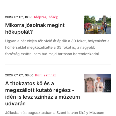
2026. 07. 07., 18:58
Időjárás
,
hőség
Mikorra jósolnak megint
hőkupolát?
Ugyan a hét elején többfelé átléptük a 30 fokot, helyenként a
hőmérséklet megközelítette a 35 fokot is, a nagyobb
forróság ezúttal nem tud majd tartósan berendezkedni.
2026. 07. 07., 08:05
Kult
,
színház
A titokzatos kő és a
megszállott kutató régész -
idén is lesz színház a múzeum
udvarán
Júliusban és augusztusban a Szent István Király Múzeum