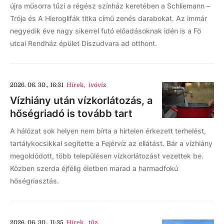
újra műsorra tűzi a régész színház keretében a Schliemann –
Trója és A Hieroglifák titka című zenés darabokat. Az immár
negyedik éve nagy sikerrel futó előadásoknak idén is a Fő
utcai Rendház épület Díszudvara ad otthont.
2026. 06. 30., 16:31
Hírek
,
ivóvíz
Vízhiány után vízkorlátozás, a
hőségriadó is tovább tart
A hálózat sok helyen nem bírta a hirtelen érkezett terhelést,
tartálykocsikkal segítette a Fejérvíz az ellátást. Bár a vízhiány
megoldódott, több településen vízkorlátozást vezettek be.
Közben szerda éjfélig életben marad a harmadfokú
hőségriasztás.
2026. 06. 30., 11:35
Hírek
,
tűz