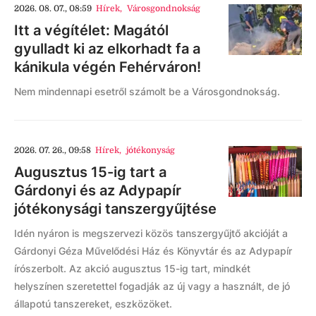
2026. 08. 07., 08:59
Hírek
,
Városgondnokság
Itt a végítélet: Magától
gyulladt ki az elkorhadt fa a
kánikula végén Fehérváron!
Nem mindennapi esetről számolt be a Városgondnokság.
2026. 07. 26., 09:58
Hírek
,
jótékonyság
Augusztus 15-ig tart a
Gárdonyi és az Adypapír
jótékonysági tanszergyűjtése
Idén nyáron is megszervezi közös tanszergyűjtő akcióját a
Gárdonyi Géza Művelődési Ház és Könyvtár és az Adypapír
írószerbolt. Az akció augusztus 15-ig tart, mindkét
helyszínen szeretettel fogadják az új vagy a használt, de jó
állapotú tanszereket, eszközöket.