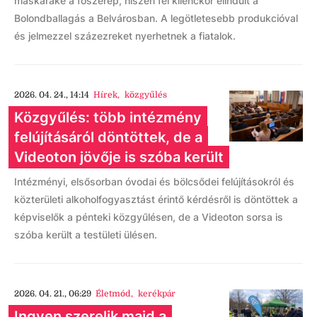
maskaráké a főszerep, hiszen fél kilenckor elindult a
Bolondballagás a Belvárosban. A legötletesebb produkcióval
és jelmezzel százezreket nyerhetnek a fiatalok.
2026. 04. 24., 14:14
Hírek
,
közgyűlés
Közgyűlés: több intézmény
felújításáról döntöttek, de a
Videoton jövője is szóba került
Intézményi, elsősorban óvodai és bölcsődei felújításokról és
közterületi alkoholfogyasztást érintő kérdésről is döntöttek a
képviselők a pénteki közgyűlésen, de a Videoton sorsa is
szóba került a testületi ülésen.
2026. 04. 21., 06:29
Életmód
,
kerékpár
Ingyen szerelik majd a