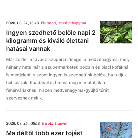
2026. 03. 27., 15:43
Életmód
,
medvehagyma
Ingyen szedhető belőle napi 2
kilogramm és kiváló élettani
hatásai vannak
Már zöldell a tavasz szuperzöldsége, a medvehagyma, mely
néhány hete már a szupermarketek polcain és piaci kofáknál
is megjelent, viszont ingyen is szedhetünk belőle, ha tudjuk
hol találjuk. Ráadásul ezt most meg is mutatják a
fehérváriaknak, hiszen medvehagyma-gyűjtő túrát
szerveznek nekik.
2026. 03. 25., 08:16
Hírek
,
húsvét
Ma déltől több ezer tojást