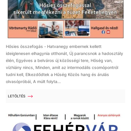
Hősies összefogás - Hatvanegy embernek kellett
ideiglenesen elhagynia otthonát, Új parancsnok a hadosztály
élén, Egyéves a belváros új közösségi tere, Hőség van,
vízhiány nincs, Minden, amit az intermodális csomópontról
tudni kell, Elkezdődtek a Hűség Közös hang és árulás
olvasópróbái, A múlt folyta...
LETÖLTÉS