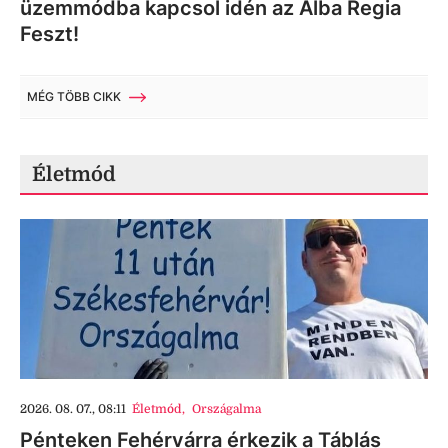
üzemmódba kapcsol idén az Alba Regia
Feszt!
MÉG TÖBB CIKK
Életmód
2026. 08. 07., 08:11
Életmód
,
Országalma
Pénteken Fehérvárra érkezik a Táblás