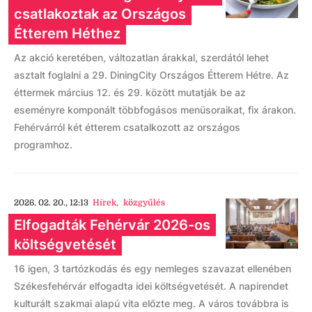
csatlakoztak az Országos
Étterem Héthez
Az akció keretében, változatlan árakkal, szerdától lehet
asztalt foglalni a 29. DiningCity Országos Étterem Hétre. Az
éttermek március 12. és 29. között mutatják be az
eseményre komponált többfogásos menüsoraikat, fix árakon.
Fehérvárról két étterem csatalkozott az országos
programhoz.
2026. 02. 20., 12:13
Hírek
,
közgyűlés
Elfogadták Fehérvár 2026-os
költségvetését
16 igen, 3 tartózkodás és egy nemleges szavazat ellenében
Székesfehérvár elfogadta idei költségvetését. A napirendet
kulturált szakmai alapú vita előzte meg. A város továbbra is