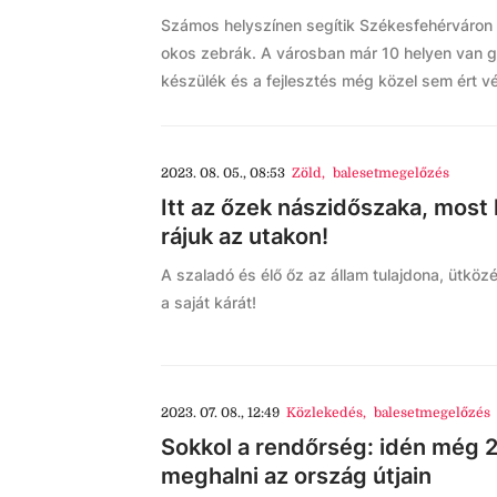
Számos helyszínen segítik Székesfehérváron
okos zebrák. A városban már 10 helyen van gy
készülék és a fejlesztés még közel sem ért v
2023. 08. 05., 08:53
Zöld
,
balesetmegelőzés
Itt az őzek nászidőszaka, most 
rájuk az utakon!
A szaladó és élő őz az állam tulajdona, ütközé
a saját kárát!
2023. 07. 08., 12:49
Közlekedés
,
balesetmegelőzés
Sokkol a rendőrség: idén még 
meghalni az ország útjain