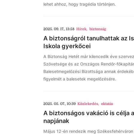
lehet ahhoz, hogy tragédia történjen.
2025. 09. 17., 13:58
Hírek
,
biztonság
A biztonságról tanulhattak az Is
Iskola gyerkőcei
A Biztonság Hetét már kilencedik éve szerve
Szövetsége és az Országos Rendőr-főkapit
Balesetmegelőzési Bizottsága annak érdekébe
figyelmét a balesetek megelőzésére.
2025. 05. 07., 10:39
Közlekedés
,
oktatás
A biztonságos vakáció is célja 
napjának
Május 12-én rendezik meg Székesfehérváron a