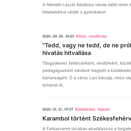
A Németh László Általános Iskola előtti téren
feladatokkal várják a gyerekeket.
2025. 02. 28., 18:23
Hírek
,
rendőrség
"Tedd, vagy ne tedd, de ne pró
hivatás hitvallása
Tősgyökeres fehérváriként, rendőrként, közl
pedagógusként mindent megtett a közlekedési
biztonságért. Ő a város Laci bácsija, nincs ol
ismerné őt.
2025. 01. 31., 07:57
Közlekedés
,
baleset
Karambol történt Székesfehér
A Farkasvermi utcában akadályozza a forgalm