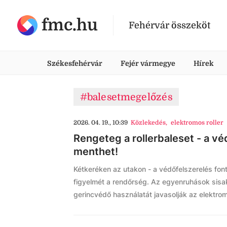
fmc.hu
Fehérvár összeköt
Székesfehérvár
Fejér vármegye
Hírek
#balesetmegelőzés
2026. 04. 19., 10:39
Közlekedés
,
elektromos roller
Rengeteg a rollerbaleset - a vé
menthet!
Kétkeréken az utakon - a védőfelszerelés fonto
figyelmét a rendőrség. Az egyenruhások sisak
gerincvédő használatát javasolják az elektrom