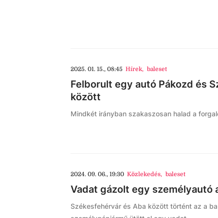
2025. 01. 15., 08:45
Hírek
,
baleset
Felborult egy autó Pákozd és 
között
Mindkét irányban szakaszosan halad a forgal
2024. 09. 06., 19:30
Közlekedés
,
baleset
Vadat gázolt egy személyautó 
Székesfehérvár és Aba között történt az a ba