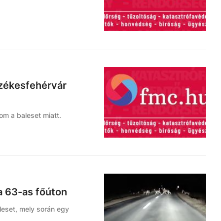
Székesfehérvár
om a baleset miatt.
a 63-as főúton
leset, mely során egy