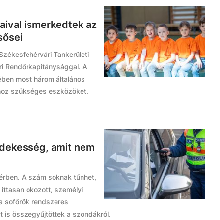
aival ismerkedtek az
lsősei
Székesfehérvári Tankerületi
i Rendőrkapitánysággal. A
tében most három általános
hoz szükséges eszközöket.
érdekesség, amit nem
ejérben. A szám soknak tűnhet,
 ittasan okozott, személyi
a sofőrök rendszeres
 is összegyűjtöttek a szondákról.