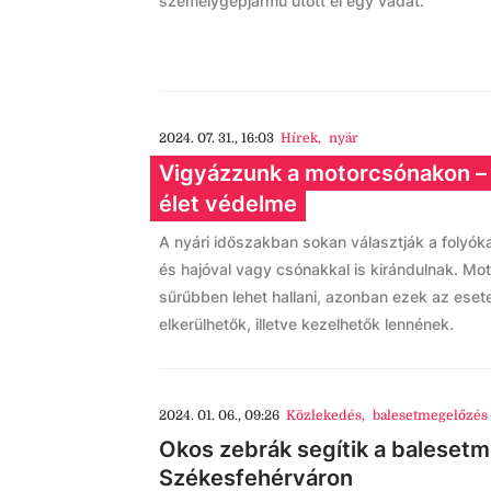
személygépjármű ütött el egy vadat.
2024. 07. 31., 16:03
Hírek
,
nyár
Vigyázzunk a motorcsónakon –
élet védelme
A nyári időszakban sokan választják a folyókat
és hajóval vagy csónakkal is kirándulnak. Mo
sűrűbben lehet hallani, azonban ezek az esete
elkerülhetők, illetve kezelhetők lennének.
2024. 01. 06., 09:26
Közlekedés
,
balesetmegelőzés
Okos zebrák segítik a baleset
Székesfehérváron