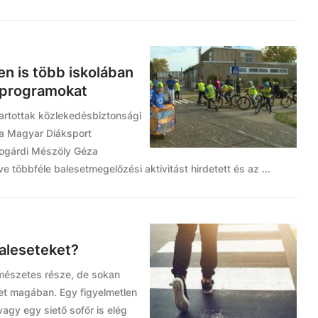
en is több iskolában
 programokat
artottak közlekedésbiztonsági
 a Magyar Diáksport
bogárdi Mészöly Géza
 többféle balesetmegelőzési aktivitást hirdetett és az ...
aleseteket?
mészetes része, de sokan
het magában. Egy figyelmetlen
vagy egy siető sofőr is elég