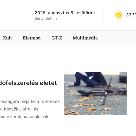
2026. augusztus 6., csütörtök
33
 °
Berta, Bettina
Kult
Életmód
T-T-Z
Multimédia
dőfelszerelés életet
sságára hívja fel a rolleresek
, könyök-, térd- és
os rollerek használóinak.