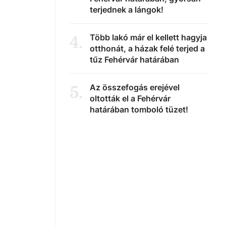
terjednek a lángok!
Több lakó már el kellett hagyja
4
.
otthonát, a házak felé terjed a
tűz Fehérvár határában
Az összefogás erejével
5
.
oltották el a Fehérvár
határában tomboló tüzet!