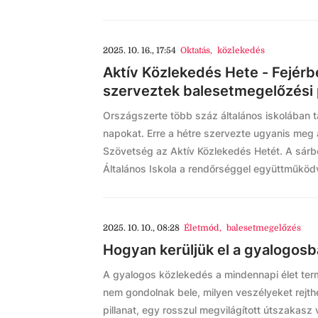
2025. 10. 16., 17:54
Oktatás
,
közlekedés
Aktív Közlekedés Hete - Fejérb
szerveztek balesetmegelőzési
Országszerte több száz általános iskolában t
napokat. Erre a hétre szervezte ugyanis meg
Szövetség az Aktív Közlekedés Hetét. A sár
Általános Iskola a rendőrséggel együttműködve
2025. 10. 10., 08:28
Életmód
,
balesetmegelőzés
Hogyan kerüljük el a gyalogosb
A gyalogos közlekedés a mindennapi élet ter
nem gondolnak bele, milyen veszélyeket rejt
pillanat, egy rosszul megvilágított útszakasz 