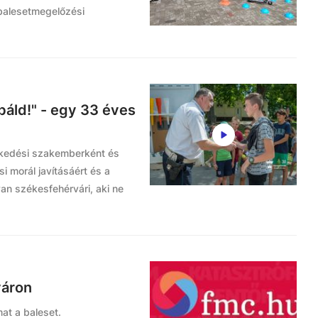
 balesetmegelőzési
báld!" - egy 33 éves
ekedési szakemberként és
 morál javításáért és a
yan székesfehérvári, aki ne
váron
at a baleset.