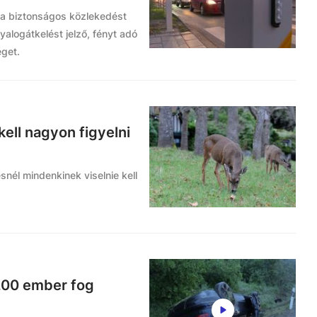
 a biztonságos közlekedést
alogátkelést jelző, fényt adó
éget.
kell nagyon figyelni
snél mindenkinek viselnie kell
200 ember fog