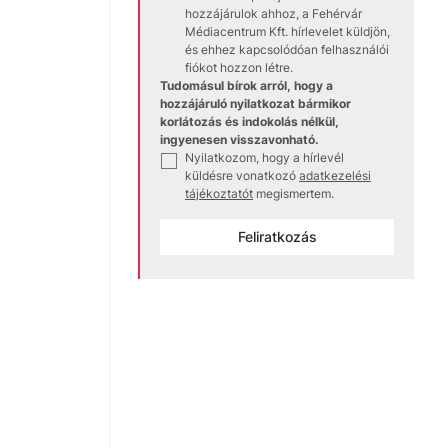
hozzájárulok ahhoz, a Fehérvár
Médiacentrum Kft. hírlevelet küldjön,
és ehhez kapcsolódóan felhasználói
fiókot hozzon létre.
Tudomásul bírok arról, hogy a
hozzájáruló nyilatkozat bármikor
korlátozás és indokolás nélkül,
ingyenesen visszavonható.
Nyilatkozom, hogy a hírlevél
✓
küldésre vonatkozó
adatkezelési
tájékoztatót
megismertem.
Feliratkozás