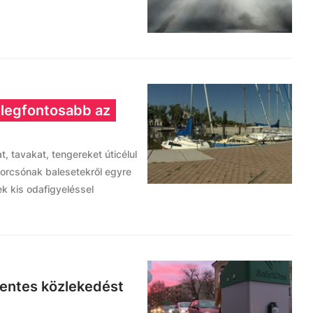
 legfontosabb az
, tavakat, tengereket úticélul
torcsónak balesetekről egyre
k kis odafigyeléssel
mentes közlekedést