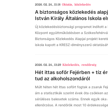
2026. 02. 24., 15:18
Oktatás
,
közlekedés
A biztonságos közlekedés alapj
István Király Általános Iskola e
Új közlekedésbiztonsági programot indított a 
Központ együttműködésben a Székesfehérvár
Biztonságos Közlekedés Alapjai projekt kere
iskola kapott a KRESZ-élményszerű oktatásá
2026. 02. 24., 13:29
Közlekedés
,
rendőrség
Hét ittas sofőr Fejérben + tíz 
tud az alkoholszondáról
Múlt héten hét ittas sofőrt fogtak a zsaruk F
ám a statisztikák szerint évek óta csökken az
sérüléses balesetek száma. Ennek egyik oka 
ellenőrzése. A rendőrök most 10 érdekességet