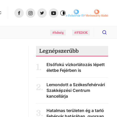
C
Fehérvár-TV
Vörösmarty Rádió
#hőség
#FEDOK
Legnépszerűbb
Elsőfokú vízkorlátozás lépett
1
.
életbe Fejérben is
Lemondott a Székesfehérvári
2
.
Szakképzési Centrum
kancellárja
Hatalmas területen ég a tarló
3
.
Fehérvár határában, gyorsan