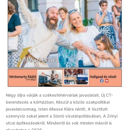
Négy díjra várják a székesfehérváriak javaslatait, Új CT-
berendezés a kórházban, Készül a közös szakpolitikai
javaslatcsomag, Isten éltesse Klára nénit!, A tisztított
szennyvíz sokat jelent a Sóstó vízutánpótlásában, A Zrínyi
utcai építkezésekről. Minderről és sok minden másról is
olvashatsz a 2026....