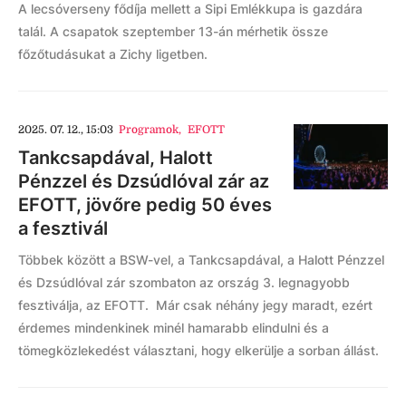
A lecsóverseny fődíja mellett a Sipi Emlékkupa is gazdára
talál. A csapatok szeptember 13-án mérhetik össze
főzőtudásukat a Zichy ligetben.
2025. 07. 12., 15:03
Programok
,
EFOTT
Tankcsapdával, Halott
Pénzzel és Dzsúdlóval zár az
EFOTT, jövőre pedig 50 éves
a fesztivál
Többek között a BSW-vel, a Tankcsapdával, a Halott Pénzzel
és Dzsúdlóval zár szombaton az ország 3. legnagyobb
fesztiválja, az EFOTT. Már csak néhány jegy maradt, ezért
érdemes mindenkinek minél hamarabb elindulni és a
tömegközlekedést választani, hogy elkerülje a sorban állást.