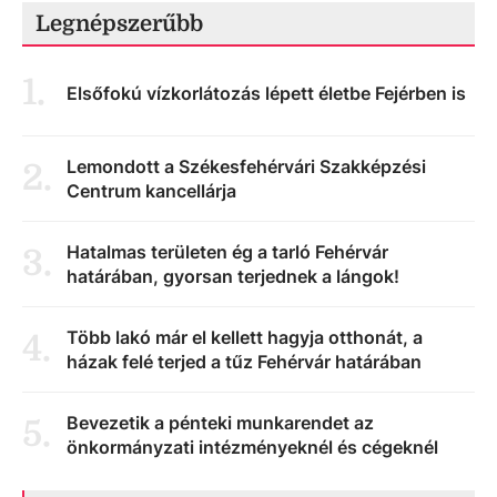
Legnépszerűbb
1
.
Elsőfokú vízkorlátozás lépett életbe Fejérben is
Lemondott a Székesfehérvári Szakképzési
2
.
Centrum kancellárja
Hatalmas területen ég a tarló Fehérvár
3
.
határában, gyorsan terjednek a lángok!
Több lakó már el kellett hagyja otthonát, a
4
.
házak felé terjed a tűz Fehérvár határában
Bevezetik a pénteki munkarendet az
5
.
önkormányzati intézményeknél és cégeknél