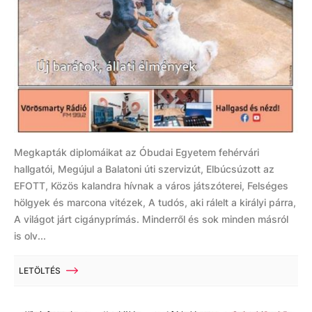
Megkapták diplomáikat az Óbudai Egyetem fehérvári
hallgatói, Megújul a Balatoni úti szervizút, Elbúcsúzott az
EFOTT, Közös kalandra hívnak a város játszóterei, Felséges
hölgyek és marcona vitézek, A tudós, aki rálelt a királyi párra,
A világot járt cigányprímás. Minderről és sok minden másról
is olv...
LETÖLTÉS