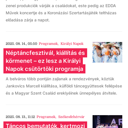
zenei produkciók várják a családokat, este pedig az EDDA
Művek koncertje és a Koronázási Szertartásjáték teltházas
előadása zárja a napot.
2025. 08. 14., 05:50
Programok
,
Királyi Napok
Néptáncfesztivál, kiállítás és
körmenet – ez lesz a Királyi
Napok csütörtöki programja
A belváros több pontján zajlanak a rendezvények, köztük
Jankovics Marcell kiállítása, külföldi táncegyüttesek fellépése
és a Magyar Szent Család ereklyéinek ünnepélyes átvitele.
2025. 08. 13., 11:12
Programok
,
Székesfehérvár
Táncos bemutatók, kertmozi