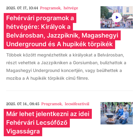
2025. 07. 17., 10:44
Programok
,
hétvége
Fehérvári programok a
hétvégére: Királyok a
Belvárosban, Jazzpiknik, Magashegyi
Underground és A hupikék törpikék
Többek között megnézhetitek a királyokat a Belvárosban,
részt vehettek a Jazzpikniken a Gorsiumban, bulizhattok a
Magashegyi Underground koncertjén, vagy beülhettek a
moziba a A hupikék törpikék című filmre.
2025. 07. 14., 08:45
Programok
,
lecsófesztivál
Már lehet jelentkezni az idei
Fehérvári Lecsófőző
Vigasságra