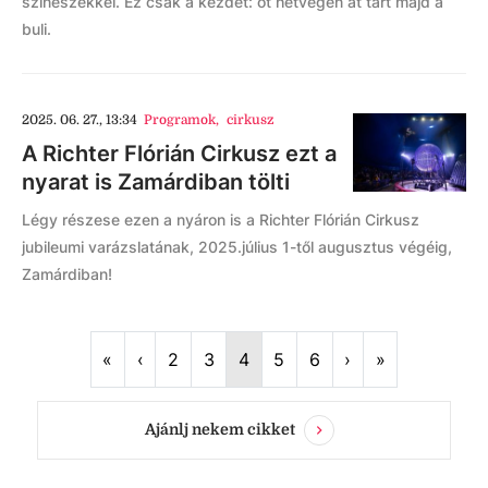
színészekkel. Ez csak a kezdet: öt hétvégén át tart majd a
buli.
2025. 06. 27., 13:34
Programok
,
cirkusz
A Richter Flórián Cirkusz ezt a
nyarat is Zamárdiban tölti
Légy részese ezen a nyáron is a Richter Flórián Cirkusz
jubileumi varázslatának, 2025.július 1-től augusztus végéig,
Zamárdiban!
First
Previous
Next
Last
«
‹
2
3
4
5
6
›
»
Ajánlj nekem cikket