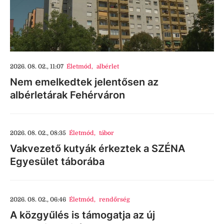
2026. 08. 02., 11:07
Életmód
,
albérlet
Nem emelkedtek jelentősen az
albérletárak Fehérváron
2026. 08. 02., 08:35
Életmód
,
tábor
Vakvezető kutyák érkeztek a SZÉNA
Egyesület táborába
2026. 08. 02., 06:46
Életmód
,
rendőrség
A közgyűlés is támogatja az új