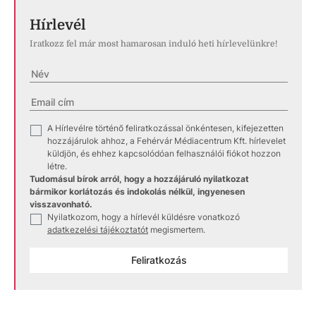
Hírlevél
Iratkozz fel már most hamarosan induló heti hírlevelünkre!
A Hírlevélre történő feliratkozással önkéntesen, kifejezetten
✓
hozzájárulok ahhoz, a Fehérvár Médiacentrum Kft. hírlevelet
küldjön, és ehhez kapcsolódóan felhasználói fiókot hozzon
létre.
Tudomásul bírok arról, hogy a hozzájáruló nyilatkozat
bármikor korlátozás és indokolás nélkül, ingyenesen
visszavonható.
Nyilatkozom, hogy a hírlevél küldésre vonatkozó
✓
adatkezelési tájékoztatót
megismertem.
Feliratkozás