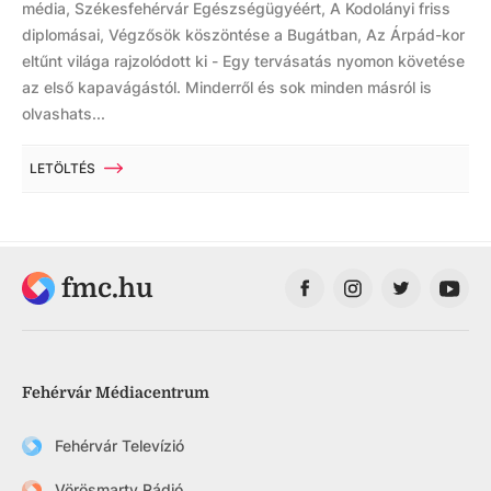
média, Székesfehérvár Egészségügyéért, A Kodolányi friss
diplomásai, Végzősök köszöntése a Bugátban, Az Árpád-kor
eltűnt világa rajzolódott ki - Egy tervásatás nyomon követése
az első kapavágástól. Minderről és sok minden másról is
olvashats...
LETÖLTÉS
fmc.hu
Fehérvár Médiacentrum
Fehérvár Televízió
Vörösmarty Rádió