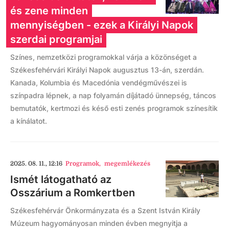
és zene minden
mennyiségben - ezek a Királyi Napok
szerdai programjai
Színes, nemzetközi programokkal várja a közönséget a
Székesfehérvári Királyi Napok augusztus 13-án, szerdán.
Kanada, Kolumbia és Macedónia vendégművészei is
színpadra lépnek, a nap folyamán díjátadó ünnepség, táncos
bemutatók, kertmozi és késő esti zenés programok színesítik
a kínálatot.
2025. 08. 11., 12:16
Programok
,
megemlékezés
Ismét látogatható az
Osszárium a Romkertben
Székesfehérvár Önkormányzata és a Szent István Király
Múzeum hagyományosan minden évben megnyitja a