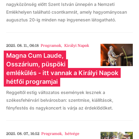
nagyközönség előtt Szent István ünnepén a Nemzeti
Emlékhelyen található csontkamrát, amely hagyományosan
augusztus 20-ig minden nap ingyenesen látogatható.
2025. 08. 11., 06:18
Programok
,
Királyi Napok
Magna Cum Laude,
Osszárium, püspöki
emlékülés - itt vannak a Királyi Napok
hétfői programjai
Reggeltől estig változatos események lesznek a
székesfehérvári belvárosban: szentmise, kiállítások,
fényfestés és nagykoncert is várja az érdeklődőket.
2025. 08. 07., 16:52
Programok
,
hétvége