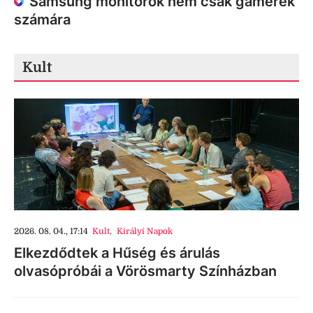
Samsung monitorok nem csak gamerek
számára
Kult
2026. 08. 04., 17:14
Kult
,
Királyi Napok
Elkezdődtek a Hűség és árulás
olvasópróbái a Vörösmarty Színházban