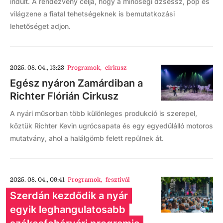
indult. A rendezvény célja, hogy a minőségi dzsessz, pop és
világzene a fiatal tehetségeknek is bemutatkozási
lehetőséget adjon.
2025. 08. 04., 13:23
Programok
,
cirkusz
Egész nyáron Zamárdiban a
Richter Flórián Cirkusz
A nyári műsorban több különleges produkció is szerepel,
köztük Richter Kevin ugrócsapata és egy egyedülálló motoros
mutatvány, ahol a halálgömb felett repülnek át.
2025. 08. 04., 09:41
Programok
,
fesztivál
Szerdán kezdődik a nyár
egyik leghangulatosabb