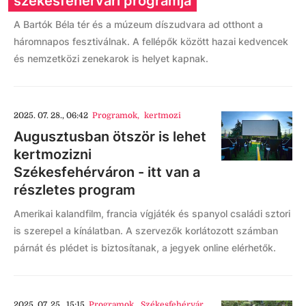
székesfehérvári programja
A Bartók Béla tér és a múzeum díszudvara ad otthont a
háromnapos fesztiválnak. A fellépők között hazai kedvencek
és nemzetközi zenekarok is helyet kapnak.
2025. 07. 28., 06:42
Programok
,
kertmozi
Augusztusban ötször is lehet
kertmozizni
Székesfehérváron - itt van a
részletes program
Amerikai kalandfilm, francia vígjáték és spanyol családi sztori
is szerepel a kínálatban. A szervezők korlátozott számban
párnát és plédet is biztosítanak, a jegyek online elérhetők.
2025. 07. 25., 15:15
Programok
,
Székesfehérvár