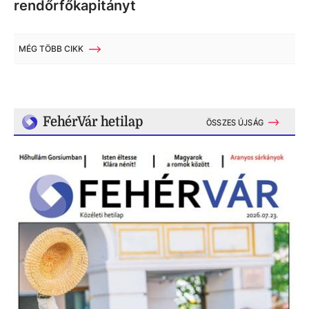
rendőrfőkapitányt
MÉG TÖBB CIKK
FehérVár hetilap
ÖSSZES ÚJSÁG