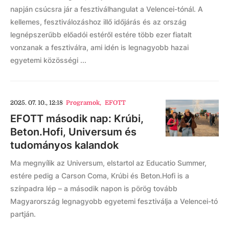
napján csúcsra jár a fesztiválhangulat a Velencei-tónál. A
kellemes, fesztiválozáshoz illő időjárás és az ország
legnépszerűbb előadói estéről estére több ezer fiatalt
vonzanak a fesztiválra, ami idén is legnagyobb hazai
egyetemi közösségi ...
2025. 07. 10., 12:18
Programok
,
EFOTT
EFOTT második nap: Krúbi,
Beton.Hofi, Universum és
tudományos kalandok
Ma megnyílik az Universum, elstartol az Educatio Summer,
estére pedig a Carson Coma, Krúbi és Beton.Hofi is a
színpadra lép – a második napon is pörög tovább
Magyarország legnagyobb egyetemi fesztiválja a Velencei-tó
partján.