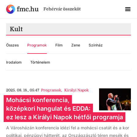
fmc.hu
Fehérvár összeköt
Kult
Összes
Programok
Film
Zene
Színház
Irodalom
Történelem
2025. 08. 18., 05:47
Programok
,
Királyi Napok
Mohácsi konferencia,
középkori hangulat és EDDA:
ez lesz a Királyi Napok hétfői programja
A Városházán konferencia idézi fel a mohácsi csatát és a kor
politikai, pénzügyi hátterét, az Országzászló téren mesék és