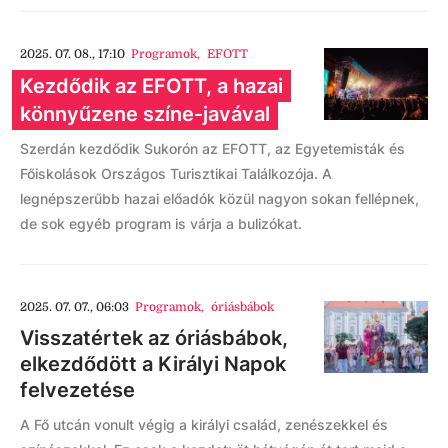
2025. 07. 08., 17:10
Programok
,
EFOTT
Kezdődik az EFOTT, a hazai
könnyűzene színe-javával
Szerdán kezdődik Sukorón az EFOTT, az Egyetemisták és
Főiskolások Országos Turisztikai Találkozója. A
legnépszerűbb hazai előadók közül nagyon sokan fellépnek,
de sok egyéb program is várja a bulizókat.
2025. 07. 07., 06:03
Programok
,
óriásbábok
Visszatértek az óriásbábok,
elkezdődött a Királyi Napok
felvezetése
A Fő utcán vonult végig a királyi család, zenészekkel és