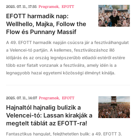
2025. 07. 11., 17:35
Programok
,
EFOTT
EFOTT harmadik nap:
Wellhello, Majka, Follow the
Flow és Punnany Massif
A 49. EFOTT harmadik napján csúcsra jár a fesztiválhangulat
a Velencei-tó partján. A kellemes, fesztiválozáshoz illő
időjárás és az ország legnépszerűbb előadói estéről estére
több ezer fiatalt vonzanak a fesztiválra, amely idén is a
legnagyobb hazai egyetemi közösségi élményt kínálja.
2025. 07. 11., 14:07
Programok
,
EFOTT
Hajnaltól hajnalig bulizik a
Velencei-tó: Lassan kirakják a
megtelt táblát az EFOTT-ra!
Fantasztikus hangulat, felejthetetlen bulik: a 49. EFOTT 3.