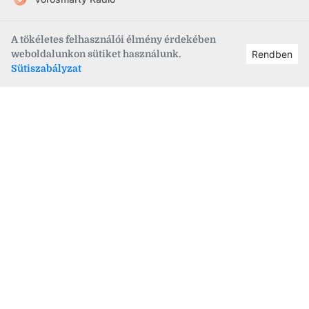
FehérVár hetilap
A tökéletes felhasználói élmény érdekében
szekesfehervar.hu
weboldalunkon sütiket használunk.
Rendben
Sütiszabályzat
Információk
•
Rólunk
•
Kapcsolat
•
Impresszum
•
Médiaajánlat
•
Adatvédelem
•
Hozzászólás szabályzat
•
RSS