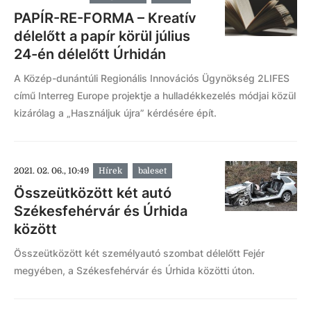
PAPÍR-RE-FORMA – Kreatív
délelőtt a papír körül július
24-én délelőtt Úrhidán
A Közép-dunántúli Regionális Innovációs Ügynökség 2LIFES
című Interreg Europe projektje a hulladékkezelés módjai közül
kizárólag a „Használjuk újra” kérdésére épít.
2021. 02. 06., 10:49
Hírek
baleset
Összeütközött két autó
Székesfehérvár és Úrhida
között
Összeütközött két személyautó szombat délelőtt Fejér
megyében, a Székesfehérvár és Úrhida közötti úton.