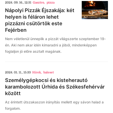
2024. 09. 16., 12:31
Gasztro
,
pizza
Nápolyi Pizzák Éjszakája: két
helyen is féláron lehet
pizzázni csütörtök este
Fejérben
Nem véletlenül ünneplik a pizzát világszerte szeptember 19-
én. Aki nem akar idén kimaradni a jóból, mindenképpen
foglaljon jó előre asztalt magának.
2024. 01. 11., 15:33
Hírek
,
baleset
Személygépkocsi és kisteherautó
karambolozott Úrhida és Székesfehérvár
között
Az érintett útszakaszon irányítás mellett egy sávon halad a
forgalom.