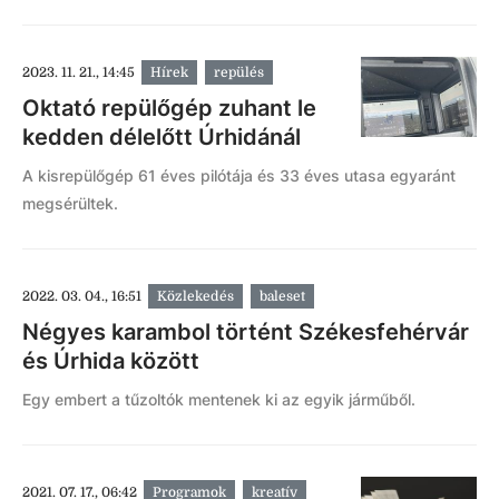
2023. 11. 21., 14:45
Hírek
repülés
Oktató repülőgép zuhant le
kedden délelőtt Úrhidánál
A kisrepülőgép 61 éves pilótája és 33 éves utasa egyaránt
megsérültek.
2022. 03. 04., 16:51
Közlekedés
baleset
Négyes karambol történt Székesfehérvár
és Úrhida között
Egy embert a tűzoltók mentenek ki az egyik járműből.
2021. 07. 17., 06:42
Programok
kreatív