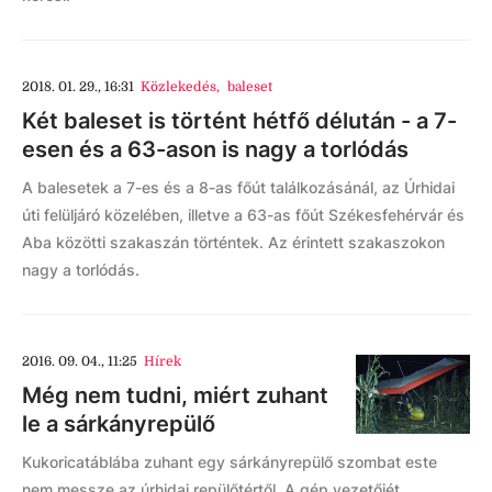
2018. 01. 29., 16:31
Közlekedés
,
baleset
Két baleset is történt hétfő délután - a 7-
esen és a 63-ason is nagy a torlódás
A balesetek a 7-es és a 8-as főút találkozásánál, az Úrhidai
úti felüljáró közelében, illetve a 63-as főút Székesfehérvár és
Aba közötti szakaszán történtek. Az érintett szakaszokon
nagy a torlódás.
2016. 09. 04., 11:25
Hírek
Még nem tudni, miért zuhant
le a sárkányrepülő
Kukoricatáblába zuhant egy sárkányrepülő szombat este
nem messze az úrhidai repülőtértől. A gép vezetőjét