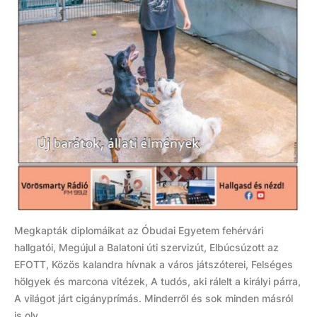
Megkapták diplomáikat az Óbudai Egyetem fehérvári
hallgatói, Megújul a Balatoni úti szervizút, Elbúcsúzott az
EFOTT, Közös kalandra hívnak a város játszóterei, Felséges
hölgyek és marcona vitézek, A tudós, aki rálelt a királyi párra,
A világot járt cigányprímás. Minderről és sok minden másról
is olv...