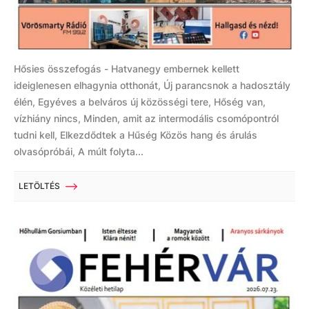
Hősies összefogás - Hatvanegy embernek kellett
ideiglenesen elhagynia otthonát, Új parancsnok a hadosztály
élén, Egyéves a belváros új közösségi tere, Hőség van,
vízhiány nincs, Minden, amit az intermodális csomópontról
tudni kell, Elkezdődtek a Hűség Közös hang és árulás
olvasópróbái, A múlt folyta...
LETÖLTÉS