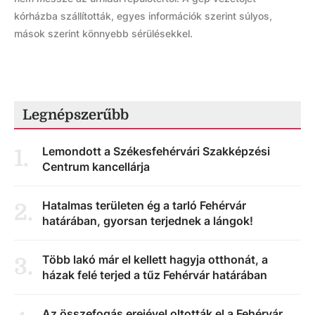
kórházba szállították, egyes információk szerint súlyos,
mások szerint könnyebb sérülésekkel.
Legnépszerűbb
Lemondott a Székesfehérvári Szakképzési
1
.
Centrum kancellárja
Hatalmas területen ég a tarló Fehérvár
2
.
határában, gyorsan terjednek a lángok!
Több lakó már el kellett hagyja otthonát, a
3
.
házak felé terjed a tűz Fehérvár határában
Az összefogás erejével oltották el a Fehérvár