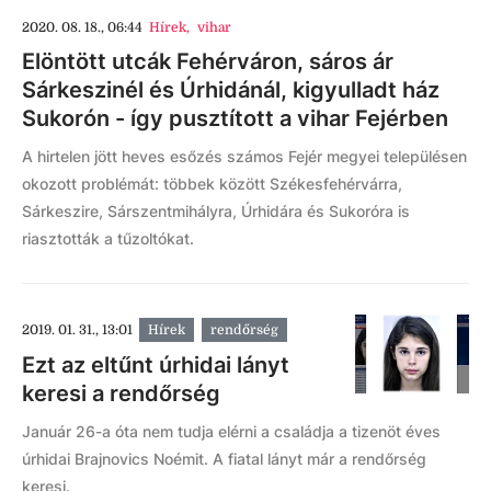
2020. 08. 18., 06:44
Hírek
,
vihar
Elöntött utcák Fehérváron, sáros ár
Sárkeszinél és Úrhidánál, kigyulladt ház
Sukorón - így pusztított a vihar Fejérben
A hirtelen jött heves esőzés számos Fejér megyei településen
okozott problémát: többek között Székesfehérvárra,
Sárkeszire, Sárszentmihályra, Úrhidára és Sukoróra is
riasztották a tűzoltókat.
2019. 01. 31., 13:01
Hírek
rendőrség
Ezt az eltűnt úrhidai lányt
keresi a rendőrség
Január 26-a óta nem tudja elérni a családja a tizenöt éves
úrhidai Brajnovics Noémit. A fiatal lányt már a rendőrség
keresi.