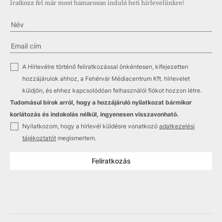
Iratkozz fel már most hamarosan induló heti hírlevelünkre!
✓
A Hírlevélre történő feliratkozással önkéntesen, kifejezetten
hozzájárulok ahhoz, a Fehérvár Médiacentrum Kft. hírlevelet
küldjön, és ehhez kapcsolódóan felhasználói fiókot hozzon létre.
Tudomásul bírok arról, hogy a hozzájáruló nyilatkozat bármikor
korlátozás és indokolás nélkül, ingyenesen visszavonható.
✓
Nyilatkozom, hogy a hírlevél küldésre vonatkozó
adatkezelési
tájékoztatót
megismertem.
Feliratkozás