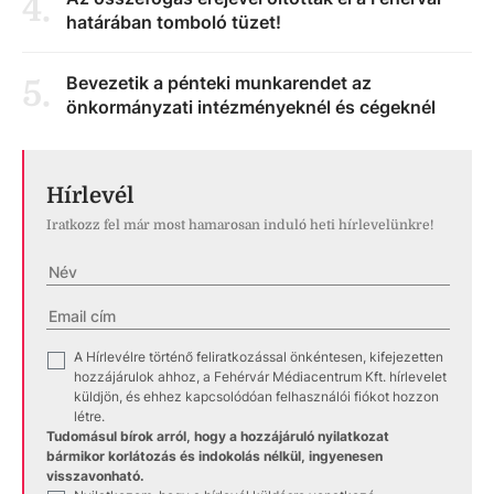
4
.
határában tomboló tüzet!
Bevezetik a pénteki munkarendet az
5
.
önkormányzati intézményeknél és cégeknél
Hírlevél
Iratkozz fel már most hamarosan induló heti hírlevelünkre!
A Hírlevélre történő feliratkozással önkéntesen, kifejezetten
✓
hozzájárulok ahhoz, a Fehérvár Médiacentrum Kft. hírlevelet
küldjön, és ehhez kapcsolódóan felhasználói fiókot hozzon
létre.
Tudomásul bírok arról, hogy a hozzájáruló nyilatkozat
bármikor korlátozás és indokolás nélkül, ingyenesen
visszavonható.