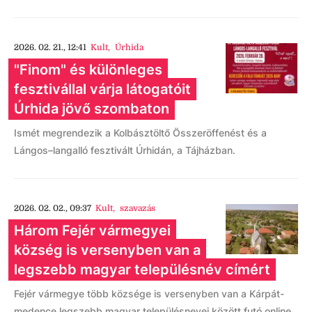
2026. 02. 21., 12:41
Kult
,
Úrhida
"Finom" és különleges
fesztivállal várja látogatóit
Úrhida jövő szombaton
Ismét megrendezik a Kolbásztöltő Összeröffenést és a
Lángos–langalló fesztivált Úrhidán, a Tájházban.
2026. 02. 02., 09:37
Kult
,
szavazás
Három Fejér vármegyei
község is versenyben van a
legszebb magyar településnév címért
Fejér vármegye több községe is versenyben van a Kárpát-
medence legszebb magyar településnevei között futó online