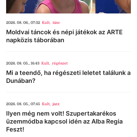
2026. 08. 06., 07:32
Kult
,
tánc
Moldvai táncok és népi játékok az ARTE
napközis táborában
2026. 08. 05., 16:43
Kult
,
régészet
Mi a teendő, ha régészeti leletet találunk a
Dunában?
2026. 08. 05., 07:45
Kult
,
jazz
Ilyen még nem volt! Szupertakarékos
üzemmódba kapcsol idén az Alba Regia
Feszt!