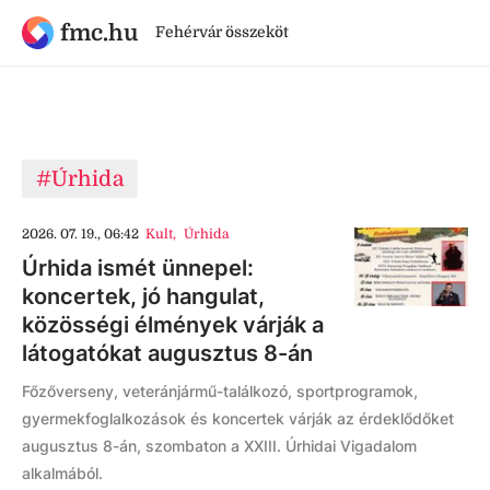
fmc.hu
Fehérvár összeköt
#Úrhida
2026. 07. 19., 06:42
Kult
,
Úrhida
Úrhida ismét ünnepel:
koncertek, jó hangulat,
közösségi élmények várják a
látogatókat augusztus 8-án
Főzőverseny, veteránjármű-találkozó, sportprogramok,
gyermekfoglalkozások és koncertek várják az érdeklődőket
augusztus 8-án, szombaton a XXIII. Úrhidai Vigadalom
alkalmából.