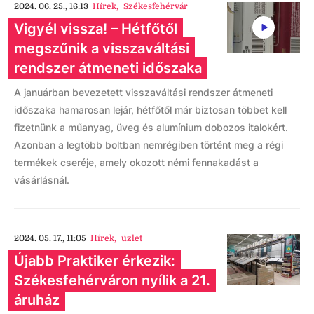
2024. 06. 25., 16:13
Hírek
,
Székesfehérvár
Vigyél vissza! – Hétfőtől
megszűnik a visszaváltási
rendszer átmeneti időszaka
A januárban bevezetett visszaváltási rendszer átmeneti
időszaka hamarosan lejár, hétfőtől már biztosan többet kell
fizetnünk a műanyag, üveg és alumínium dobozos italokért.
Azonban a legtöbb boltban nemrégiben történt meg a régi
termékek cseréje, amely okozott némi fennakadást a
vásárlásnál.
2024. 05. 17., 11:05
Hírek
,
üzlet
Újabb Praktiker érkezik:
Székesfehérváron nyílik a 21.
áruház