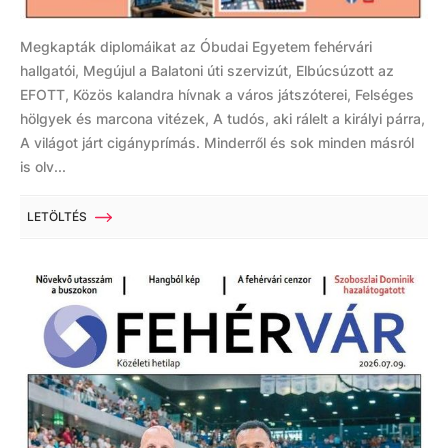
Megkapták diplomáikat az Óbudai Egyetem fehérvári
hallgatói, Megújul a Balatoni úti szervizút, Elbúcsúzott az
EFOTT, Közös kalandra hívnak a város játszóterei, Felséges
hölgyek és marcona vitézek, A tudós, aki rálelt a királyi párra,
A világot járt cigányprímás. Minderről és sok minden másról
is olv...
LETÖLTÉS