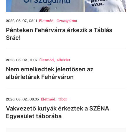
2026. 08. 07., 08:11
Életmód
,
Országalma
Pénteken Fehérvárra érkezik a Táblás
Srác!
2026. 08. 02., 11:07
Életmód
,
albérlet
Nem emelkedtek jelentősen az
albérletárak Fehérváron
2026. 08. 02., 08:35
Életmód
,
tábor
Vakvezető kutyák érkeztek a SZÉNA
Egyesület táborába