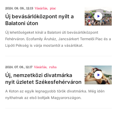
2024. 08. 08., 12:13
Vásárlás
,
piac
Új bevásárlóközpont nyílt a
Balatoni úton
Új lehetőségeket kínál a Balatoni úti bevásárlóközpont
Fehérváron. Ecofamily Áruház, Jancsárkert Termelői Piac és a
Lipóti Pékség is várja mostantól a vásárlókat.
2024. 07. 08., 12:17
Vásárlás
,
ruha
Új, nemzetközi divatmárka
nyit üzletet Székesfehérváron
A Koton az egyik legnagyobb török divatmárka. Még idén
nyithatnak az első boltjaik Magyarországon.