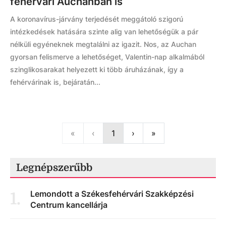
fehérvári Auchanban is
A koronavírus-járvány terjedését meggátoló szigorú
intézkedések hatására szinte alig van lehetőségük a pár
nélküli egyéneknek megtalálni az igazit. Nos, az Auchan
gyorsan felismerve a lehetőséget, Valentin-nap alkalmából
szinglikosarakat helyezett ki több áruházának, így a
fehérvárinak is, bejáratán...
First
Previous
Next
Last
«
‹
1
›
»
Legnépszerűbb
Lemondott a Székesfehérvári Szakképzési
1
.
Centrum kancellárja