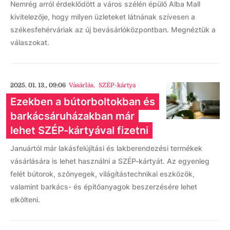
Nemrég arról érdeklődött a város szélén épülő Alba Mall
kivitelezője, hogy milyen üzleteket látnának szívesen a
székesfehérváriak az új bevásárlóközpontban. Megnéztük a
válaszokat.
2025. 01. 13., 09:06
Vásárlás
,
SZÉP-kártya
Ezekben a bútorboltokban és
barkácsáruházakban már
lehet SZÉP-kártyával fizetni
Januártól már lakásfelújítási és lakberendezési termékek
vásárlására is lehet használni a SZÉP-kártyát. Az egyenleg
felét bútorok, szőnyegek, világítástechnikai eszközök,
valamint barkács- és építőanyagok beszerzésére lehet
elkölteni.