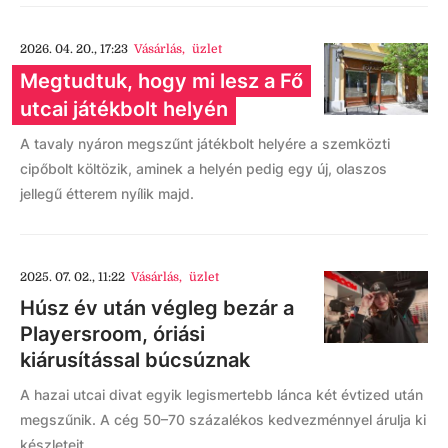
2026. 04. 20., 17:23
Vásárlás
,
üzlet
Megtudtuk, hogy mi lesz a Fő
utcai játékbolt helyén
A tavaly nyáron megszűnt játékbolt helyére a szemközti
cipőbolt költözik, aminek a helyén pedig egy új, olaszos
jellegű étterem nyílik majd.
2025. 07. 02., 11:22
Vásárlás
,
üzlet
Húsz év után végleg bezár a
Playersroom, óriási
kiárusítással búcsúznak
A hazai utcai divat egyik legismertebb lánca két évtized után
megszűnik. A cég 50–70 százalékos kedvezménnyel árulja ki
készleteit.