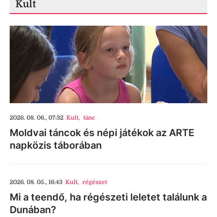
Kult
2026. 08. 06., 07:32
Kult
,
tánc
Moldvai táncok és népi játékok az ARTE
napközis táborában
2026. 08. 05., 16:43
Kult
,
régészet
Mi a teendő, ha régészeti leletet találunk a
Dunában?