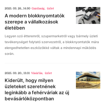
2025. 03. 26., 14:30
Gazdaság
,
üzlet
A modern blokknyomtatók
szerepe a vállalkozások
életében
Legyen szó étteremről, szupermarketről vagy bármely üzleti
tevékenységet folytató szervezetről, a blokknyomtatók mára
elengedhetetlen eszközökké váltak a mindennapi működés
során.
2025. 03. 20., 13:31
Vásárlás
,
üzlet
Kiderült, hogy milyen
üzleteket szeretnének
leginkább a fehérváriak az új
bevásárlóközpontban