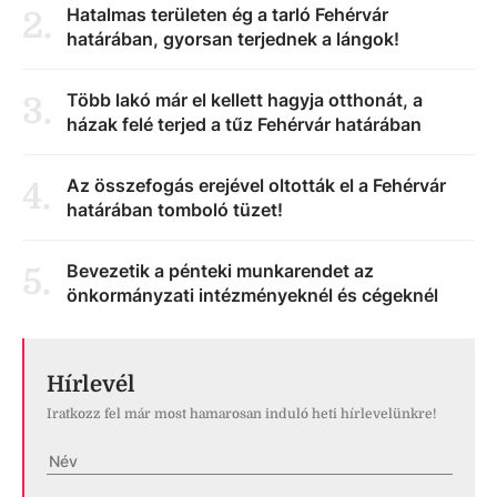
Hatalmas területen ég a tarló Fehérvár
2
.
határában, gyorsan terjednek a lángok!
Több lakó már el kellett hagyja otthonát, a
3
.
házak felé terjed a tűz Fehérvár határában
Az összefogás erejével oltották el a Fehérvár
4
.
határában tomboló tüzet!
Bevezetik a pénteki munkarendet az
5
.
önkormányzati intézményeknél és cégeknél
Hírlevél
Iratkozz fel már most hamarosan induló heti hírlevelünkre!