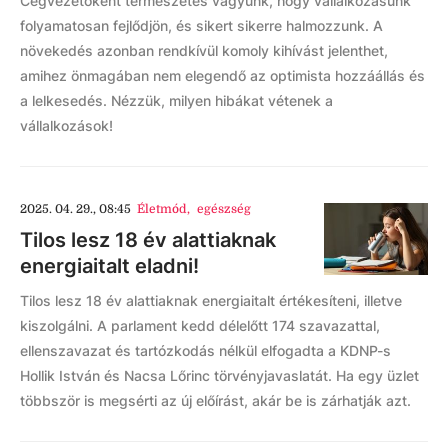
Cégvezetőként természetes vágyunk, hogy vállalkozásunk
folyamatosan fejlődjön, és sikert sikerre halmozzunk. A
növekedés azonban rendkívül komoly kihívást jelenthet,
amihez önmagában nem elegendő az optimista hozzáállás és
a lelkesedés. Nézzük, milyen hibákat vétenek a
vállalkozások!
2025. 04. 29., 08:45
Életmód
,
egészség
Tilos lesz 18 év alattiaknak
energiaitalt eladni!
Tilos lesz 18 év alattiaknak energiaitalt értékesíteni, illetve
kiszolgálni. A parlament kedd délelőtt 174 szavazattal,
ellenszavazat és tartózkodás nélkül elfogadta a KDNP-s
Hollik István és Nacsa Lőrinc törvényjavaslatát. Ha egy üzlet
többször is megsérti az új előírást, akár be is zárhatják azt.