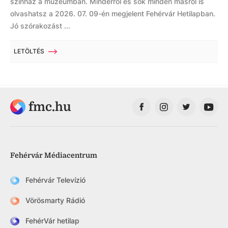
színház a múzeumban. Minderről és sok minden másról is
olvashatsz a 2026. 07. 09-én megjelent Fehérvár Hetilapban.
Jó szórakozást ...
LETÖLTÉS
fmc.hu
Fehérvár Médiacentrum
Fehérvár Televízió
Vörösmarty Rádió
FehérVár hetilap