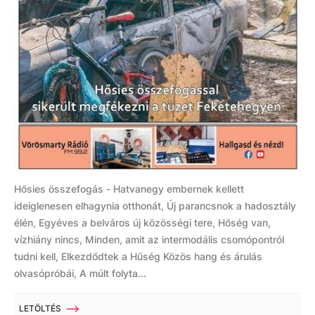
Hősies összefogás - Hatvanegy embernek kellett
ideiglenesen elhagynia otthonát, Új parancsnok a hadosztály
élén, Egyéves a belváros új közösségi tere, Hőség van,
vízhiány nincs, Minden, amit az intermodális csomópontról
tudni kell, Elkezdődtek a Hűség Közös hang és árulás
olvasópróbái, A múlt folyta...
LETÖLTÉS