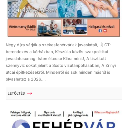
Négy díjra várják a székesfehérváriak javaslatait, Új CT-
berendezés a kórházban, Készül a közös szakpolitikai
javaslatcsomag, Isten éltesse Klára nénit!, A tisztított
szennyvíz sokat jelent a Sóstó vízutánpótlásában, A Zrínyi
utcai építkezésekről. Minderről és sok minden másról is
olvashatsz a 2026....
LETÖLTÉS