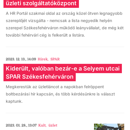
üzleti szolgáltatóközpont
A HR Portál szakmai oldal az ország közel ötven legnagyobb
szereplőjét vizsgálta - nemcsak a lista negyedik helyén
szerepel Székesfehérváron működő leányvállalat, de még két
további fehérvári cég is felkerült a listára.
2023. 12. 13., 14:09
Hírek
,
SPAR
Kiderült, valóban bezár-e a Selyem utcai
SPAR Székesfehérváron
Megkerestük az üzletláncot a napokban felröppent
boltbezárási hír kapcsán, és több kérdésünkre is választ
kaptunk.
2023. 01. 28., 13:07
Kult
,
üzlet