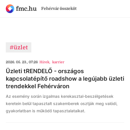
fmc.hu
Fehérvár összeköt
#üzlet
2026. 05. 23., 07:26
Hírek
,
karrier
Üzleti tRENDELŐ - országos
kapcsolatépítő roadshow a legújabb üzleti
trendekkel Fehérváron
Az esemény során izgalmas kerekasztal-beszélgetések
keretein belül tapasztalt szakemberek osztják meg valódi,
gyakorlatban is működő tapasztalataikat.