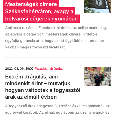
Mesterségek címere
Székesfehérváron, avagy a
belvárosi cégérek nyomában
Ami ma a reklám, a Facebook-hirdetés, az online marketing,
az egykor a cégér volt: mesterségek címere, hirdetője,
egyfajta garancia arra, hogy az ott ügyködő mesterember
valóban magas fokon űzi hivatását.
2022. 03. 09., 19:07
Vásárlás
,
drágulás
Extrém drágulás, ami
mindenkit érint – mutatjuk,
hogyan változtak a fogyasztói
árak az elmúlt évben
A fogyasztói árak átlagosan 8,3 százalékkal meghaladták az
egy évvel korábbit. Az elmúlt egy évben az üzemanyagok és