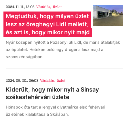
2024. 11. 11., 18:05
Vásárlás
,
üzlet
Megtudtuk, hogy milyen üzlet
lesz az öreghegyi Lidl mellett,
és azt is, hogy mikor nyit majd
Nyár közepén nyitott a Pozsonyi úti Lidl, de máris átalakítják
az épületet. Heteken belül egy drogéria lesz majd a
szomszédságában.
2024. 09. 30., 06:03
Vásárlás
,
üzlet
Kiderült, hogy mikor nyit a Sinsay
székesfehérvári üzlete
Hónapok óta tart a lengyel divatmárka első fehérvári
üzletének kialakítása a Skálában.