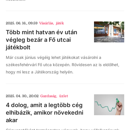
2025. 06. 16., 09:59
Vásárlás
,
játék
Több mint hatvan év után
végleg bezár a Fő utcai
játékbolt
Már csak június végéig lehet játékokat vásárolni a
székesfehérvári Fő utca közepén. Rövidesen az is eldőlhet,
hogy mi lesz a Játékország helyén.
2025. 04. 30., 20:02
Gazdaság
,
üzlet
4 dolog, amit a legtöbb cég
elhibázik, amikor növekedni
akar