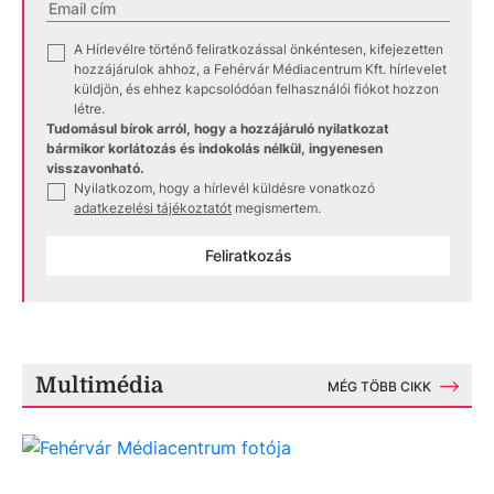
A Hírlevélre történő feliratkozással önkéntesen, kifejezetten
✓
hozzájárulok ahhoz, a Fehérvár Médiacentrum Kft. hírlevelet
küldjön, és ehhez kapcsolódóan felhasználói fiókot hozzon
létre.
Tudomásul bírok arról, hogy a hozzájáruló nyilatkozat
bármikor korlátozás és indokolás nélkül, ingyenesen
visszavonható.
Nyilatkozom, hogy a hírlevél küldésre vonatkozó
✓
adatkezelési tájékoztatót
megismertem.
Feliratkozás
Multimédia
MÉG TÖBB CIKK