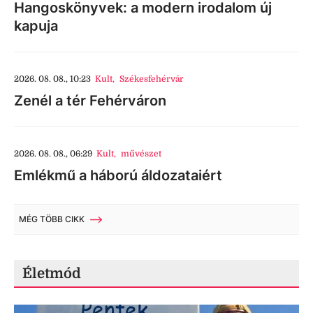
Hangoskönyvek: a modern irodalom új
kapuja
2026. 08. 08., 10:23
Kult
,
Székesfehérvár
Zenél a tér Fehérváron
2026. 08. 08., 06:29
Kult
,
művészet
Emlékmű a háború áldozataiért
MÉG TÖBB CIKK
Életmód