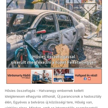
Hősies összefogás - Hatvanegy embernek kellett
ideiglenesen elhagynia otthonát, Új parancsnok a hadosztály
élén, Egyéves a belváros új közösségi tere, Hőség van,
vízhiány nincs, Minden, amit az intermodális csomópontról