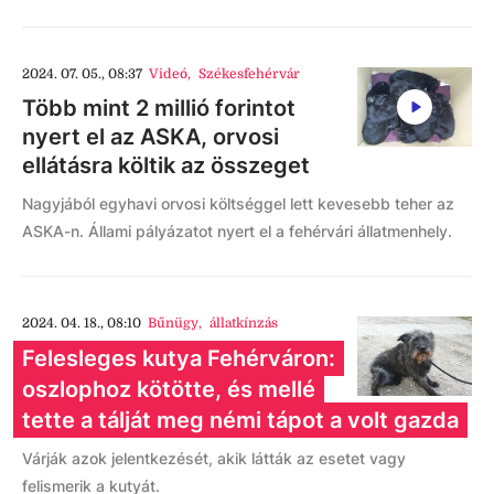
2024. 07. 05., 08:37
Videó
,
Székesfehérvár
Több mint 2 millió forintot
nyert el az ASKA, orvosi
ellátásra költik az összeget
Nagyjából egyhavi orvosi költséggel lett kevesebb teher az
ASKA-n. Állami pályázatot nyert el a fehérvári állatmenhely.
2024. 04. 18., 08:10
Bűnügy
,
állatkínzás
Felesleges kutya Fehérváron:
oszlophoz kötötte, és mellé
tette a tálját meg némi tápot a volt gazda
Várják azok jelentkezését, akik látták az esetet vagy
felismerik a kutyát.