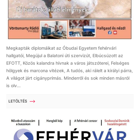
Megkapták diplomáikat az Óbudai Egyetem fehérvári
hallgatói, Megújul a Balatoni úti szervizút, Elbúcsúzott az
EFOTT, Közös kalandra hívnak a város játszóterei, Felséges
hölgyek és marcona vitézek, A tudós, aki rálelt a királyi párra,
A világot járt cigányprímás. Minderről és sok minden másról
is olv...
LETÖLTÉS