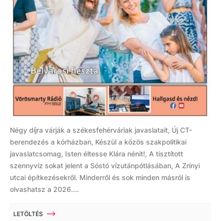
Négy díjra várják a székesfehérváriak javaslatait, Új CT-
berendezés a kórházban, Készül a közös szakpolitikai
javaslatcsomag, Isten éltesse Klára nénit!, A tisztított
szennyvíz sokat jelent a Sóstó vízutánpótlásában, A Zrínyi
utcai építkezésekről. Minderről és sok minden másról is
olvashatsz a 2026....
LETÖLTÉS