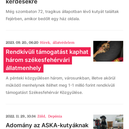
kérdésekre
Még szombaton 72, tragikus állapotban lévő kutyát találtak
Fejérben, amikor bedőlt egy ház oldala.
2023. 09. 20., 06:20
Hírek
,
állatvédelem
Rendkívüli támogatást kaphat
három székesfehérvári
állatmenhely
A pénteki közgyűlésen három, városunkban, illetve akörül
működő menhelynek ítélhet meg 1-1 millió forint rendkívüli
támogatást Székesfehérvár Közgyűlése.
2022. 11. 29., 10:34
Zöld
,
Depónia
Adomány az ASKA-kutyáknak