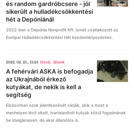
és random gardróbcsere - jól
sikerült a hulladékcsökkentési
hét a Depóniánál
2022-ben a Depónia Nonprofit Kft. ismét csatlakozott az
Európai Hulladékcsökkentési Hét kezdeményezéshez.
2022. 02. 25., 13:24
Hírek
,
állatok
A fehérvári ASKA is befogadja
az Ukrajnából érkező
kutyákat, de nekik is kell a
segítség
Elsősorban azok jelentkezését várják, akik a most a
menhelyen lévő oltott, ivartalanított kutyák közül fogadnának
be ideiglenesen, de akár állandóra is.