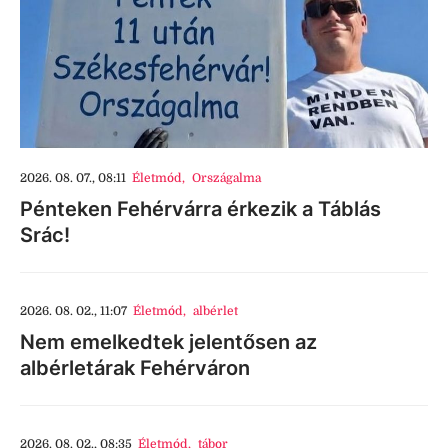
2026. 08. 07., 08:11
Életmód
,
Országalma
Pénteken Fehérvárra érkezik a Táblás
Srác!
2026. 08. 02., 11:07
Életmód
,
albérlet
Nem emelkedtek jelentősen az
albérletárak Fehérváron
2026. 08. 02., 08:35
Életmód
,
tábor