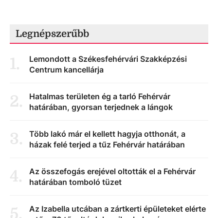
Legnépszerűbb
Lemondott a Székesfehérvári Szakképzési
1
.
Centrum kancellárja
Hatalmas területen ég a tarló Fehérvár
2
.
határában, gyorsan terjednek a lángok
Több lakó már el kellett hagyja otthonát, a
3
.
házak felé terjed a tűz Fehérvár határában
Az összefogás erejével oltották el a Fehérvár
4
.
határában tomboló tüzet
Az Izabella utcában a zártkerti épületeket elérte
5
.