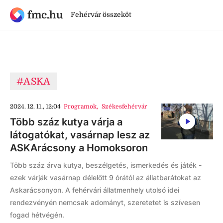
fmc.hu
Fehérvár összeköt
#ASKA
2024. 12. 11., 12:04
Programok
,
Székesfehérvár
Több száz kutya várja a
látogatókat, vasárnap lesz az
ASKArácsony a Homoksoron
Több száz árva kutya, beszélgetés, ismerkedés és játék -
ezek várják vasárnap délelőtt 9 órától az állatbarátokat az
Askarácsonyon. A fehérvári állatmenhely utolsó idei
rendezvényén nemcsak adományt, szeretetet is szívesen
fogad hétvégén.