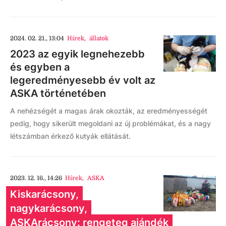
2024. 02. 21., 13:04
Hírek
,
állatok
2023 az egyik legnehezebb
és egyben a
legeredményesebb év volt az
ASKA történetében
A nehézségét a magas árak okozták, az eredményességét
pedig, hogy sikerült megoldani az új problémákat, és a nagy
létszámban érkező kutyák ellátását.
2023. 12. 16., 14:26
Hírek
,
ASKA
Kiskarácsony,
nagykarácsony,
ASKArácsony: rengeteg ajándék