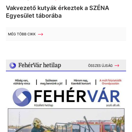
Vakvezető kutyák érkeztek a SZÉNA
Egyesület táborába
MÉG TÖBB CIKK
FehérVár hetilap
ÖSSZES ÚJSÁG