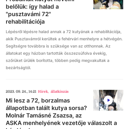
belőlük: így halad a
"pusztavámi 72"
rehabilitációja
Lépésről lépésre halad annak a 72 kutyának a rehabilitációja,
akik Pusztavámról kerültek a fehérvári menhelyre a hétvégén.
Segítségre továbbra is szüksége van az otthonnak. Az
állatokat egy házban tartották összezsúfolva évekig,
szőrüket ürülék borította, többen pedig megvakultak a
bezártságtól.
2023. 09. 24., 14:21
Hírek
,
állatkínzás
Mi lesz a 72, borzalmas
állapotban talált kutya sorsa?
Molnár Tamásné Zsazsa, az
ASKA menhelyének vezetője válaszolt a