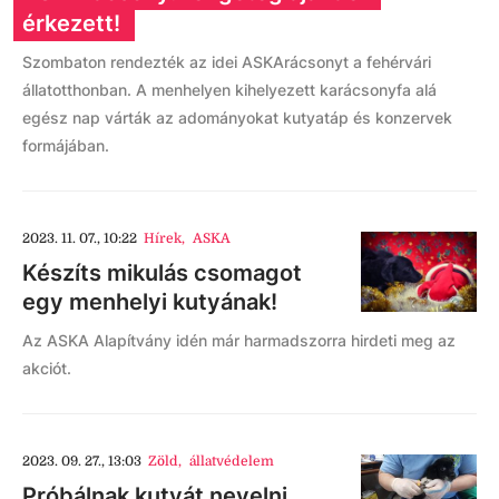
érkezett!
Szombaton rendezték az idei ASKArácsonyt a fehérvári
állatotthonban. A menhelyen kihelyezett karácsonyfa alá
egész nap várták az adományokat kutyatáp és konzervek
formájában.
2023. 11. 07., 10:22
Hírek
,
ASKA
Készíts mikulás csomagot
egy menhelyi kutyának!
Az ASKA Alapítvány idén már harmadszorra hirdeti meg az
akciót.
2023. 09. 27., 13:03
Zöld
,
állatvédelem
Próbálnak kutyát nevelni