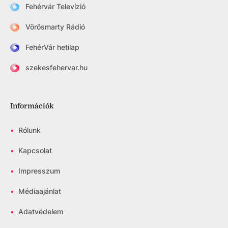
Fehérvár Televízió
Vörösmarty Rádió
FehérVár hetilap
szekesfehervar.hu
Információk
•
Rólunk
•
Kapcsolat
•
Impresszum
•
Médiaajánlat
•
Adatvédelem