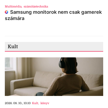
Multimédia
,
számítástechnika
Samsung monitorok nem csak gamerek
számára
Kult
2026. 08. 10., 10:10
Kult
,
könyv