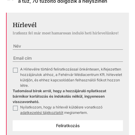
a tűz, 70 tűzoltó dolgozik a helyszínen
Hírlevél
Iratkozz fel már most hamarosan induló heti hírlevelünkre!
A Hírlevélre történő feliratkozással önkéntesen, kifejezetten
✓
hozzájárulok ahhoz, a Fehérvár Médiacentrum Kft. hírlevelet
küldjön, és ehhez kapcsolódóan felhasználói fiókot hozzon
létre.
Tudomásul bírok arról, hogy a hozzájáruló nyilatkozat
bármikor korlátozás és indokolás nélkül, ingyenesen
visszavonható.
Nyilatkozom, hogy a hírlevél küldésre vonatkozó
✓
adatkezelési tájékoztatót
megismertem.
Feliratkozás