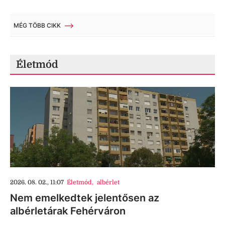
MÉG TÖBB CIKK
Életmód
2026. 08. 02., 11:07
Életmód
,
albérlet
Nem emelkedtek jelentősen az
albérletárak Fehérváron