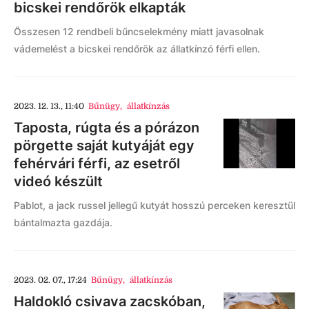
bicskei rendőrök elkapták
Összesen 12 rendbeli bűncselekmény miatt javasolnak
vádemelést a bicskei rendőrök az állatkínzó férfi ellen.
2023. 12. 13., 11:40
Bűnügy
,
állatkínzás
Taposta, rúgta és a pórázon
pörgette saját kutyáját egy
fehérvári férfi, az esetről
videó készült
Pablot, a jack russel jellegű kutyát hosszú perceken keresztül
bántalmazta gazdája.
2023. 02. 07., 17:24
Bűnügy
,
állatkínzás
Haldokló csivava zacskóban,