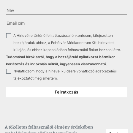
✓
A Hírlevélre történő feliratkozással önkéntesen, kifejezetten
hozzájárulok ahhoz, a Fehérvár Médiacentrum Kft. hírlevelet
küldjön, és ehhez kapcsolódóan felhasználói fiókot hozzon létre.
Tudomásul bírok arról, hogy a hozzájáruló nyilatkozat bármikor
korlátozás és indokolás nélkül, ingyenesen visszavonható.
✓
Nyilatkozom, hogy a hírlevél küldésre vonatkozó
adatkezelési
tájékoztatót
megismertem.
Feliratkozás
A tökéletes felhasználói élmény érdekében