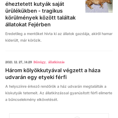
éheztetett kutyák saját
ürülékükben - tragikus
körülmények között találtak
állatokat Fejérben
Eredetileg a mentőket hívta ki az állatok gazdája, akiről hamar
kiderült, már körözik.
2021. 12. 27., 14:29
Bűnügy
,
állatkínzás
Három kölyökkutyával végzett a háza
udvarán egy etyeki férfi
A helyszínre érkező rendőrök a ház udvarán megtalálták a
kiskutyák tetemeit. Az állatkínzással gyanúsított férfi elimerte
a bűncselekmény elkövetését.