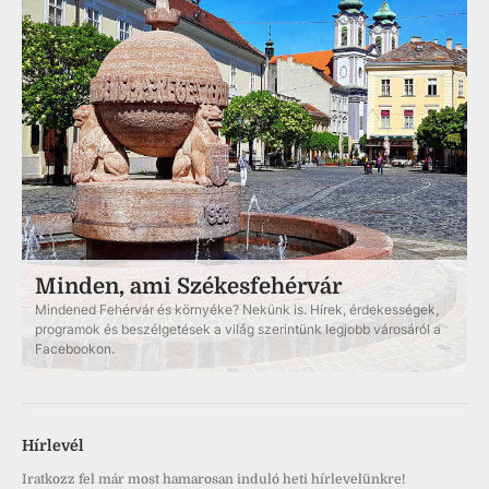
Minden, ami Székesfehérvár
Mindened Fehérvár és környéke? Nekünk is. Hírek, érdekességek,
programok és beszélgetések a világ szerintünk legjobb városáról a
Facebookon.
Hírlevél
Iratkozz fel már most hamarosan induló heti hírlevelünkre!