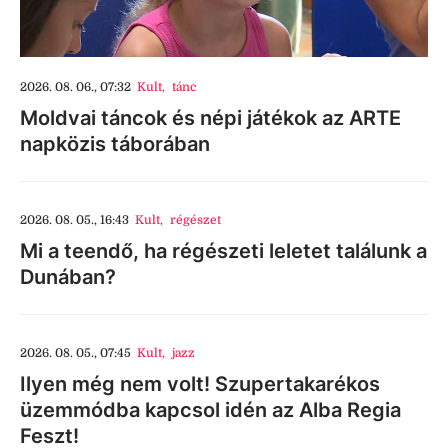
2026. 08. 06., 07:32
Kult
,
tánc
Moldvai táncok és népi játékok az ARTE
napközis táborában
2026. 08. 05., 16:43
Kult
,
régészet
Mi a teendő, ha régészeti leletet találunk a
Dunában?
2026. 08. 05., 07:45
Kult
,
jazz
Ilyen még nem volt! Szupertakarékos
üzemmódba kapcsol idén az Alba Regia
Feszt!