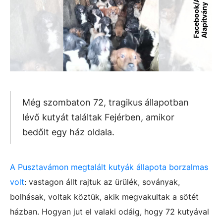
F
a
c
e
b
o
o
k
A
s
k
a
A
l
a
p
í
t
v
á
n
/
y
Még szombaton 72, tragikus állapotban
lévő kutyát találtak Fejérben, amikor
bedőlt egy ház oldala.
A Pusztavámon megtalált kutyák állapota borzalmas
volt
: vastagon állt rajtuk az ürülék, soványak,
bolhásak, voltak köztük, akik megvakultak a sötét
házban.
Hogyan jut el valaki odáig, hogy 72 kutyával