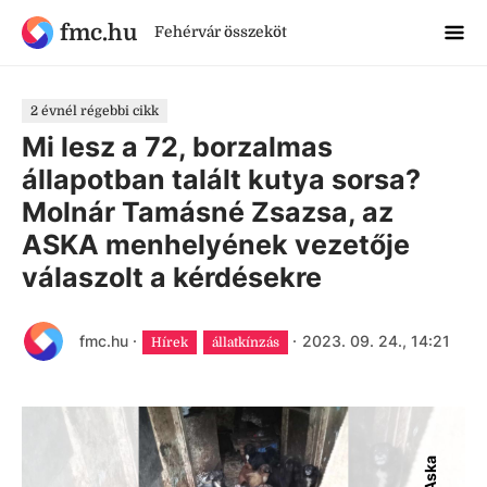
fmc.hu
Fehérvár összeköt
2 évnél régebbi cikk
Mi lesz a 72, borzalmas
állapotban talált kutya sorsa?
Molnár Tamásné Zsazsa, az
ASKA menhelyének vezetője
válaszolt a kérdésekre
fmc.hu
·
·
2023. 09. 24., 14:21
Hírek
állatkínzás