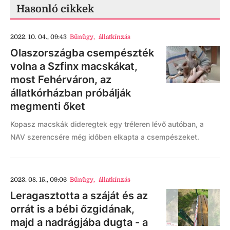
Hasonló cikkek
2022. 10. 04., 09:43
Bűnügy
,
állatkínzás
Olaszországba csempészték
volna a Szfinx macskákat,
most Fehérváron, az
állatkórházban próbálják
megmenti őket
Kopasz macskák dideregtek egy tréleren lévő autóban, a
NAV szerencsére még időben elkapta a csempészeket.
2023. 08. 15., 09:06
Bűnügy
,
állatkínzás
Leragasztotta a száját és az
orrát is a bébi őzgidának,
majd a nadrágjába dugta - a