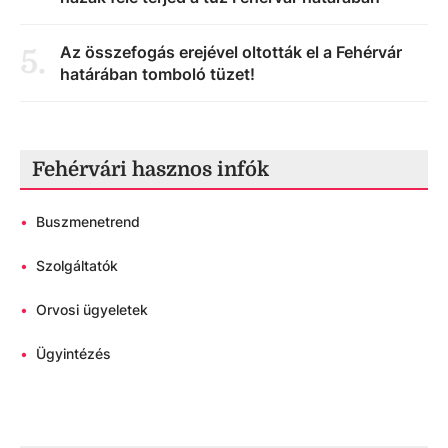
Az összefogás erejével oltották el a Fehérvár
5
.
határában tomboló tüzet!
Fehérvári hasznos infók
•
Buszmenetrend
•
Szolgáltatók
•
Orvosi ügyeletek
•
Ügyintézés