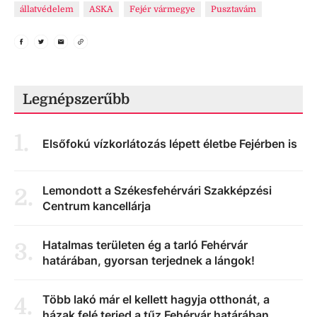
állatvédelem
ASKA
Fejér vármegye
Pusztavám
Legnépszerűbb
1
.
Elsőfokú vízkorlátozás lépett életbe Fejérben is
Lemondott a Székesfehérvári Szakképzési
2
.
Centrum kancellárja
Hatalmas területen ég a tarló Fehérvár
3
.
határában, gyorsan terjednek a lángok!
Több lakó már el kellett hagyja otthonát, a
4
.
házak felé terjed a tűz Fehérvár határában