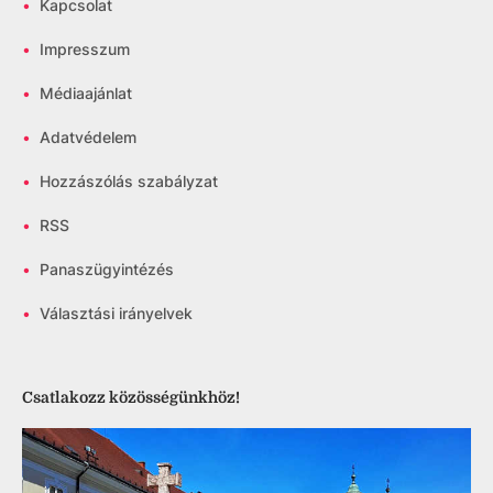
•
Kapcsolat
•
Impresszum
•
Médiaajánlat
•
Adatvédelem
•
Hozzászólás szabályzat
•
RSS
•
Panaszügyintézés
•
Választási irányelvek
Csatlakozz közösségünkhöz!