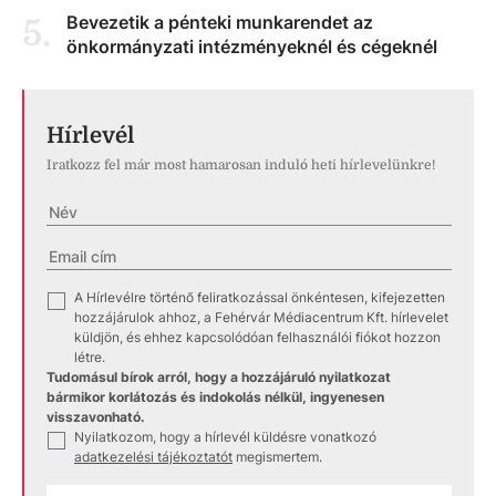
Bevezetik a pénteki munkarendet az
5
.
önkormányzati intézményeknél és cégeknél
Hírlevél
Iratkozz fel már most hamarosan induló heti hírlevelünkre!
A Hírlevélre történő feliratkozással önkéntesen, kifejezetten
✓
hozzájárulok ahhoz, a Fehérvár Médiacentrum Kft. hírlevelet
küldjön, és ehhez kapcsolódóan felhasználói fiókot hozzon
létre.
Tudomásul bírok arról, hogy a hozzájáruló nyilatkozat
bármikor korlátozás és indokolás nélkül, ingyenesen
visszavonható.
Nyilatkozom, hogy a hírlevél küldésre vonatkozó
✓
adatkezelési tájékoztatót
megismertem.