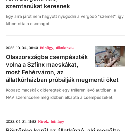
szemtanúkat keresnek
Egy arra járót nem hagyott nyugodni a vergődő "szemét", így
kibontotta a csomagot.
2022. 10. 04., 09:43
Bűnügy
,
állatkínzás
Olaszországba csempészték
volna a Szfinx macskákat,
most Fehérváron, az
állatkórházban próbálják megmenti őket
Kopasz macskák dideregtek egy tréleren lévő autóban, a
NAV szerencsére még időben elkapta a csempészeket.
2022. 04. 21., 11:52
Hírek
,
bűnügy
Börtönbe kerül az állatkínzó, aki megölte