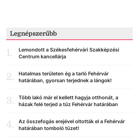
Legnépszerűbb
Lemondott a Székesfehérvári Szakképzési
1
.
Centrum kancellárja
Hatalmas területen ég a tarló Fehérvár
2
.
határában, gyorsan terjednek a lángok!
Több lakó már el kellett hagyja otthonát, a
3
.
házak felé terjed a tűz Fehérvár határában
Az összefogás erejével oltották el a Fehérvár
4
.
határában tomboló tüzet!