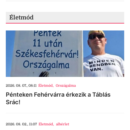
Életmód
2026. 08. 07., 08:11
Életmód
,
Országalma
Pénteken Fehérvárra érkezik a Táblás
Srác!
2026. 08. 02., 11:07
Életmód
,
albérlet