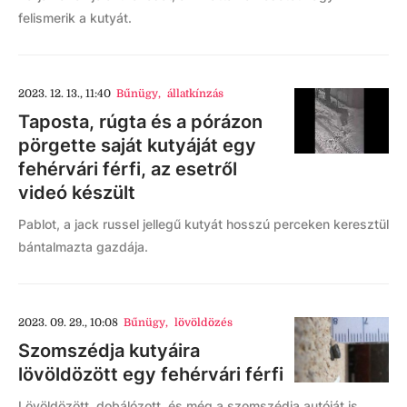
felismerik a kutyát.
2023. 12. 13., 11:40
Bűnügy
,
állatkínzás
Taposta, rúgta és a pórázon
pörgette saját kutyáját egy
fehérvári férfi, az esetről
videó készült
Pablot, a jack russel jellegű kutyát hosszú perceken keresztül
bántalmazta gazdája.
2023. 09. 29., 10:08
Bűnügy
,
lövöldözés
Szomszédja kutyáira
lövöldözött egy fehérvári férfi
Lövöldözött, dobálózott, és még a szomszédja autóját is