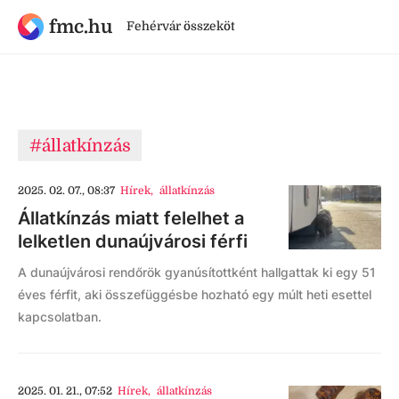
fmc.hu
Fehérvár összeköt
#állatkínzás
2025. 02. 07., 08:37
Hírek
,
állatkínzás
Állatkínzás miatt felelhet a
lelketlen dunaújvárosi férfi
A dunaújvárosi rendőrök gyanúsítottként hallgattak ki egy 51
éves férfit, aki összefüggésbe hozható egy múlt heti esettel
kapcsolatban.
2025. 01. 21., 07:52
Hírek
,
állatkínzás