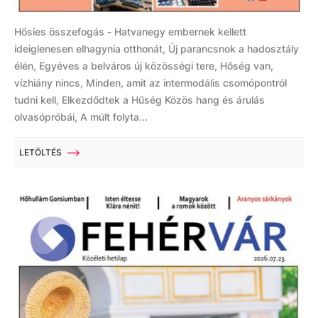
Hősies összefogás - Hatvanegy embernek kellett
ideiglenesen elhagynia otthonát, Új parancsnok a hadosztály
élén, Egyéves a belváros új közösségi tere, Hőség van,
vízhiány nincs, Minden, amit az intermodális csomópontról
tudni kell, Elkezdődtek a Hűség Közös hang és árulás
olvasópróbái, A múlt folyta...
LETÖLTÉS