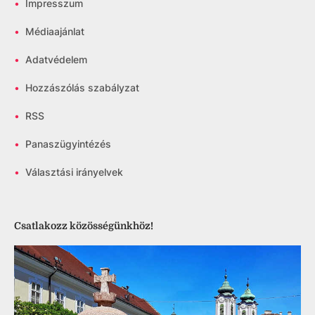
•
Impresszum
•
Médiaajánlat
•
Adatvédelem
•
Hozzászólás szabályzat
•
RSS
•
Panaszügyintézés
•
Választási irányelvek
Csatlakozz közösségünkhöz!