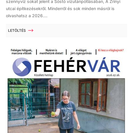
szennyvíz sokat jelent a Sóstó vízutánpótlásában, A Zrínyi
utcai építkezésekről. Minderről és sok minden másról is
olvashatsz a 2026....
LETÖLTÉS