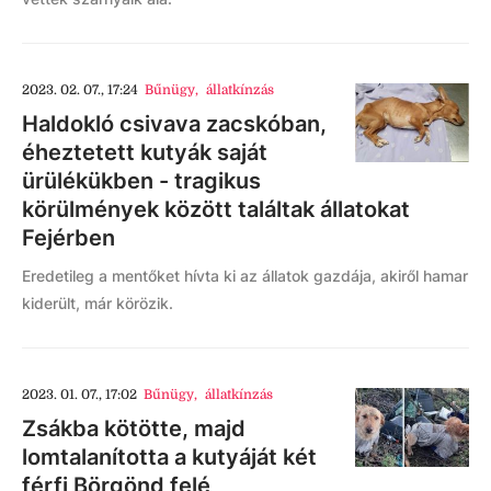
2023. 02. 07., 17:24
Bűnügy
,
állatkínzás
Haldokló csivava zacskóban,
éheztetett kutyák saját
ürülékükben - tragikus
körülmények között találtak állatokat
Fejérben
Eredetileg a mentőket hívta ki az állatok gazdája, akiről hamar
kiderült, már körözik.
2023. 01. 07., 17:02
Bűnügy
,
állatkínzás
Zsákba kötötte, majd
lomtalanította a kutyáját két
férfi Börgönd felé,