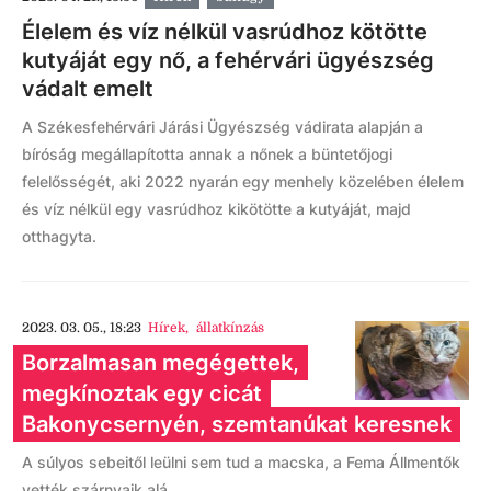
Élelem és víz nélkül vasrúdhoz kötötte
kutyáját egy nő, a fehérvári ügyészség
vádalt emelt
A Székesfehérvári Járási Ügyészség vádirata alapján a
bíróság megállapította annak a nőnek a büntetőjogi
felelősségét, aki 2022 nyarán egy menhely közelében élelem
és víz nélkül egy vasrúdhoz kikötötte a kutyáját, majd
otthagyta.
2023. 03. 05., 18:23
Hírek
,
állatkínzás
Borzalmasan megégettek,
megkínoztak egy cicát
Bakonycsernyén, szemtanúkat keresnek
A súlyos sebeitől leülni sem tud a macska, a Fema Állmentők
vették szárnyaik alá.