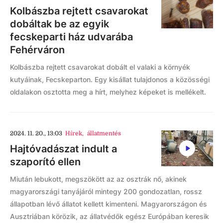
Kolbászba rejtett csavarokat
dobáltak be az egyik
fecskeparti ház udvarába
Fehérváron
Kolbászba rejtett csavarokat dobált el valaki a környék
kutyáinak, Fecskeparton. Egy kisállat tulajdonos a közösségi
oldalakon osztotta meg a hírt, melyhez képeket is mellékelt.
2024. 11. 20., 13:03
Hírek
,
állatmentés
Hajtóvadászat indult a
szaporító ellen
Miután lebukott, megszökött az az osztrák nő, akinek
magyarországi tanyájáról mintegy 200 gondozatlan, rossz
állapotban lévő állatot kellett kimenteni. Magyarországon és
Ausztriában körözik, az állatvédők egész Európában keresik