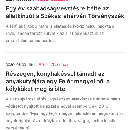
Egy év szabadságvesztésre ítélte az
állatkínzót a Székesfehérvári Törvényszék
A férfi akár több hétre is ellátás és ivóvíz nélkül hagyta a
rövid láncon tartott kutyát - az állat belepusztult az
embertelen bánásmódba.
2020. 07. 22., 16:44
Hírek
,
állatkínzás
Részegen, konyhakéssel támadt az
anyakutyájára egy Fejér megyei nő, a
kölyköket meg is ölte
A Dunaújvárosi Járási Ügyészség állatkínzás bűntette miatt
vádiratot nyújtott be azzal a nővel szemben, aki 2019.
szeptember 1-jén egy Fejér megyei településen megszúrta az
anyakutyáját. Az öt kölyköt a földhöz vágta, amit a kicsik
nem éltek túl.