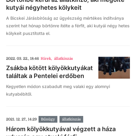
kutyái négyhetes kölykeit
A Bicskei Járásbíróság az ügyészség mértékes indítványa
szerint hat hónap börtönre ítélte a férfit, aki kutyái négy hetes
kölykeit pusztította el.
2022. 03. 22., 18:46
Hírek
,
állatkínzás
Zsákba kötött kölyökkutyákat
találtak a Pentelei erdőben
Kegyetlen módon szabadult meg valaki egy alomnyi
kutyabébitől.
2021. 12. 27., 14:29
Bűnügy
állatkínzás
Három kölyökkutyával végzett a háza