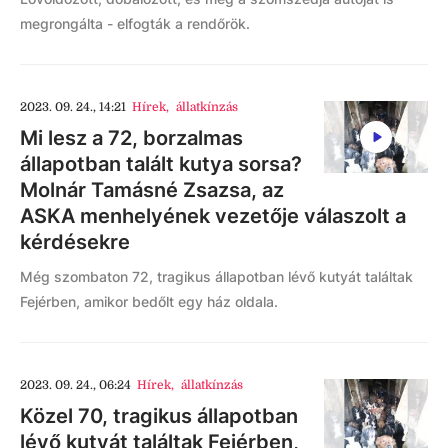
megrongálta - elfogták a rendőrök.
2023. 09. 24., 14:21
Hírek
,
állatkínzás
Mi lesz a 72, borzalmas
állapotban talált kutya sorsa?
Molnár Tamásné Zsazsa, az
ASKA menhelyének vezetője válaszolt a
kérdésekre
Még szombaton 72, tragikus állapotban lévő kutyát találtak
Fejérben, amikor bedőlt egy ház oldala.
2023. 09. 24., 06:24
Hírek
,
állatkínzás
Közel 70, tragikus állapotban
lévő kutyát találtak Fejérben,