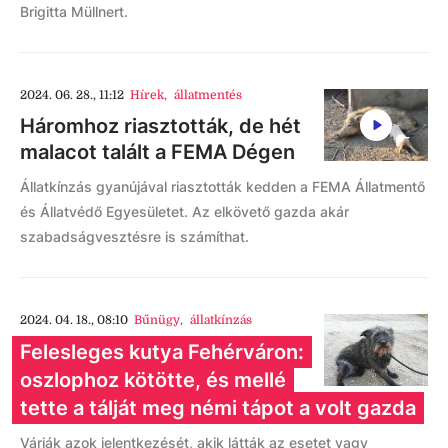
Brigitta Müllnert.
2024. 06. 28., 11:12
Hírek
,
állatmentés
Háromhoz riasztották, de hét
malacot talált a FEMA Dégen
Állatkínzás gyanújával riasztották kedden a FEMA Állatmentő
és Állatvédő Egyesületet. Az elkövető gazda akár
szabadságvesztésre is számíthat.
2024. 04. 18., 08:10
Bűnügy
,
állatkínzás
Felesleges kutya Fehérváron:
oszlophoz kötötte, és mellé
tette a tálját meg némi tápot a volt gazda
Várják azok jelentkezését, akik látták az esetet vagy