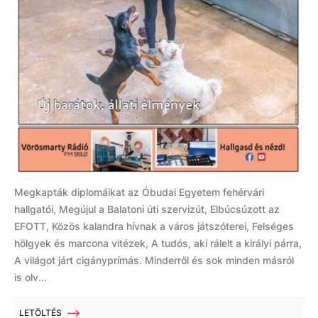
Megkapták diplomáikat az Óbudai Egyetem fehérvári
hallgatói, Megújul a Balatoni úti szervizút, Elbúcsúzott az
EFOTT, Közös kalandra hívnak a város játszóterei, Felséges
hölgyek és marcona vitézek, A tudós, aki rálelt a királyi párra,
A világot járt cigányprímás. Minderről és sok minden másról
is olv...
LETÖLTÉS