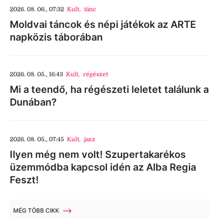
2026. 08. 06., 07:32
Kult
,
tánc
Moldvai táncok és népi játékok az ARTE
napközis táborában
2026. 08. 05., 16:43
Kult
,
régészet
Mi a teendő, ha régészeti leletet találunk a
Dunában?
2026. 08. 05., 07:45
Kult
,
jazz
Ilyen még nem volt! Szupertakarékos
üzemmódba kapcsol idén az Alba Regia
Feszt!
MÉG TÖBB CIKK