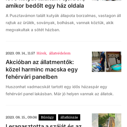
amikor bedőlt egy ház oldala
A Pusztavámon talált kutyák állapota borzalmas, vastagon áll
rajtuk az ürülék, soványak, bolhásak, vannak köztük, akik
megvakultak a sötét házban.
2023. 09. 14., 11:57
Hírek
,
állatvédelem
Akcióban az állatmentők:
közel harminc macska egy
fehérvári panelben
Huszonhat vadmacskát tartott egy idős házaspár egy
fehérvári panel lakásban. Már jó helyen vannak az állatok.
2023. 08. 15., 09:06
Bűnügy
állatkínzás
Leragasztotta a száját és az