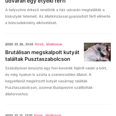
udvarán egy etyeki férfi
A helyszínre érkező rendőrök a ház udvarán megtalálták a
kiskutyák tetemeit. Az állatkínzással gyanúsított férfi elimerte
a bűncselekmény elkövetését.
2020. 10. 26., 10:58
Hírek
,
állatkínzás
Brutálisan megskalpolt kutyát
találtak Pusztaszabolcson
Szabályosan lenyúzta egy foxi-keverék fejéről valaki a bőrt,
és még nyakon is szúrta a szerencsétlen állatot. A
kegyetlenül megkínzott kutyát vasárnap találták
Pusztaszabolcson, azonnal Budapestre szállították
állatorvoshoz.
2020. 10. 13., 12:07
Hírek
,
állatkínzás