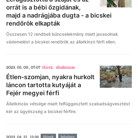
orrát is a bébi őzgidának,
majd a nadrágjába dugta - a bicskei
rendőrök elkapták
Összesen 12 rendbeli bűncselekmény miatt javasolnak
vádemelést a bicskei rendőrök az állatkínzó férfi ellen.
2023. 05. 09., 07:07
Hírek
,
állatkínzás
Étlen-szomjan, nyakra hurkolt
láncon tartotta kutyáját a
Fejér megyei férfi
Állatkínzás vétsége miatt felfüggesztett szabadságvesztést
kér az ügyészség a bicskei férfire.
2023. 04. 21., 13:36
Hírek
bűnügy