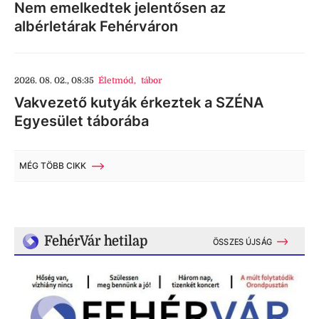
Nem emelkedtek jelentősen az
albérletárak Fehérváron
2026. 08. 02., 08:35
Életmód
,
tábor
Vakvezető kutyák érkeztek a SZÉNA
Egyesület táborába
MÉG TÖBB CIKK
FehérVár hetilap
ÖSSZES ÚJSÁG