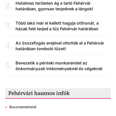
Hatalmas területen ég a tarló Fehérvár
2
.
határában, gyorsan terjednek a lángok!
Több lakó már el kellett hagyja otthonát, a
3
.
házak felé terjed a tűz Fehérvár határában
Az összefogás erejével oltották el a Fehérvár
4
.
határában tomboló tüzet!
Bevezetik a pénteki munkarendet az
5
.
önkormányzati intézményeknél és cégeknél
Fehérvári hasznos infók
•
Buszmenetrend