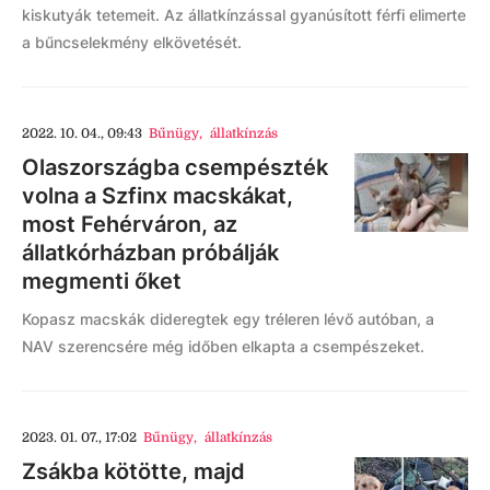
kiskutyák tetemeit. Az állatkínzással gyanúsított férfi elimerte
a bűncselekmény elkövetését.
2022. 10. 04., 09:43
Bűnügy
,
állatkínzás
Olaszországba csempészték
volna a Szfinx macskákat,
most Fehérváron, az
állatkórházban próbálják
megmenti őket
Kopasz macskák dideregtek egy tréleren lévő autóban, a
NAV szerencsére még időben elkapta a csempészeket.
2023. 01. 07., 17:02
Bűnügy
,
állatkínzás
Zsákba kötötte, majd