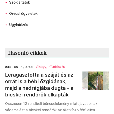
•
Szolgáltatók
•
Orvosi ügyeletek
•
Ügyintézés
Hasonló cikkek
2023. 08. 15., 09:06
Bűnügy
,
állatkínzás
Leragasztotta a száját és az
orrát is a bébi őzgidának,
majd a nadrágjába dugta - a
bicskei rendőrök elkapták
Összesen 12 rendbeli bűncselekmény miatt javasolnak
vádemelést a bicskei rendőrök az állatkínzó férfi ellen.