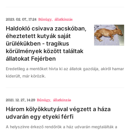
2023. 02. 07., 17:24
Bűnügy
,
állatkínzás
Haldokló csivava zacskóban,
éheztetett kutyák saját
ürülékükben - tragikus
körülmények között találtak
állatokat Fejérben
Eredetileg a mentőket hívta ki az állatok gazdája, akiről hamar
kiderült, már körözik.
2021. 12. 27., 14:29
Bűnügy
,
állatkínzás
Három kölyökkutyával végzett a háza
udvarán egy etyeki férfi
A helyszínre érkező rendőrök a ház udvarán megtalálták a