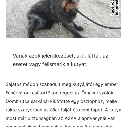
/
y
Várják azok jelentkezését, akik látták az
esetet vagy felismerik a kutyát.
Sajátos módon szabadult meg kutyájától egy ember
Fehérváron: csütörtökön reggel az Őrhalmi szőlők
Domb utca sarkánál kikötötte egy oszlophoz, mellé
rakta szatyorban az állat tálját és némi tápot. A kutya
most már biztonságban az ASKA alapítványnál van,
ám mivel nincs benne chip, így egyelőre nem lehet