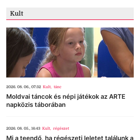
Kult
2026. 08. 06., 07:32
Kult
,
tánc
Moldvai táncok és népi játékok az ARTE
napközis táborában
2026. 08. 05., 16:43
Kult
,
régészet
Mi a teendő, ha régészeti leletet találunk a