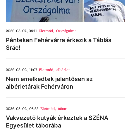
2026. 08. 07., 08:11
Életmód
,
Országalma
Pénteken Fehérvárra érkezik a Táblás
Srác!
2026. 08. 02., 11:07
Életmód
,
albérlet
Nem emelkedtek jelentősen az
albérletárak Fehérváron
2026. 08. 02., 08:35
Életmód
,
tábor
Vakvezető kutyák érkeztek a SZÉNA
Egyesület táborába