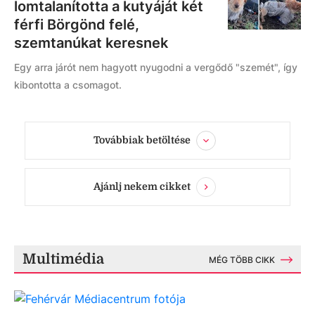
lomtalanította a kutyáját két
férfi Börgönd felé,
szemtanúkat keresnek
Egy arra járót nem hagyott nyugodni a vergődő "szemét", így
kibontotta a csomagot.
Továbbiak betöltése
Ajánlj nekem cikket
Multimédia
MÉG TÖBB CIKK