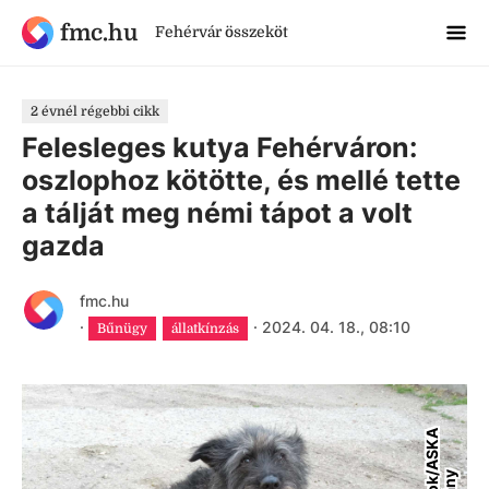
fmc.hu
Fehérvár összeköt
2 évnél régebbi cikk
Felesleges kutya Fehérváron:
oszlophoz kötötte, és mellé tette
a tálját meg némi tápot a volt
gazda
fmc.hu
·
·
2024. 04. 18., 08:10
Bűnügy
állatkínzás
F
a
c
e
b
o
o
k
A
S
K
A
A
l
a
p
í
t
v
á
n