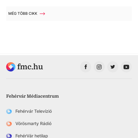
MÉG TÖBB CIKK
fmc.hu
Fehérvár Médiacentrum
Fehérvár Televízió
Vörösmarty Rádió
FehérVár hetilap