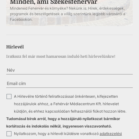
Minden, ami Székesfehérvár
Mindened Fehérvár és környéke? Nekünk is. Hírek, érdekességek,
programok és beszélgetések a világ szerintünk legjobb városáról a
Facebookon.
Hírlevél
Iratkozz fel már most hamarosan induló heti hírlevelünkre!
✓
A Hírlevélre történő feliratkozással önkéntesen, kifejezetten
hozzájárulok ahhoz, a Fehérvár Médiacentrum Kft. hírlevelet
küldjön, és ehhez kapcsolódóan felhasználói fiókot hozzon létre.
Tudomásul bírok arról, hogy a hozzájáruló nyilatkozat bármikor
korlátozás és indokolás nélkül, ingyenesen visszavonható.
✓
Nyilatkozom, hogy a hírlevél küldésre vonatkozó
adatkezelési