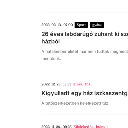
2023. 02. 13., 07:00
Sport
gyász
26 éves labdarúgó zuhant ki s
házból
A fiatalember életét már nem tudták megmente
mentősök.
2022. 12. 28., 18:31
Hírek
,
tűz
Kigyulladt egy ház Iszkaszentg
A tetőszerkezetben keletkezett tűz.
2022. 11. 28., 09:25
Közlekedés
,
baleset