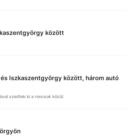
zkaszentgyörgy között
 és Iszkaszentgyörgy között, három autó
góval szedtek ki a roncsok közül.
yörgyön