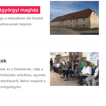
entgyörgyi magház
gy a településen élő fiatalok
juthassanak helyben.
tek
ek és a fiataloknak, célja a
üttműködés erősítése, egymás
lósításáról, illetve magáról a
zentgyörgyön.