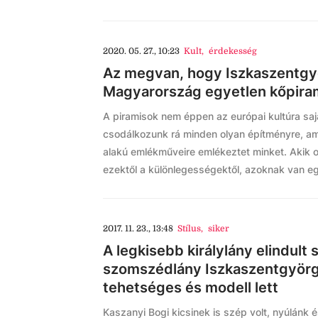
2020. 05. 27., 10:23
Kult
,
érdekesség
Az megvan, hogy Iszkaszentgyö
Magyarország egyetlen kőpira
A piramisok nem éppen az európai kultúra saját
csodálkozunk rá minden olyan építményre, am
alakú emlékműveire emlékeztet minket. Akik
ezektől a különlegességektől, azoknak van egy
2017. 11. 23., 13:48
Stílus
,
siker
A legkisebb királylány elindult 
szomszédlány Iszkaszentgyörgy
tehetséges és modell lett
Kaszanyi Bogi kicsinek is szép volt, nyúlánk 