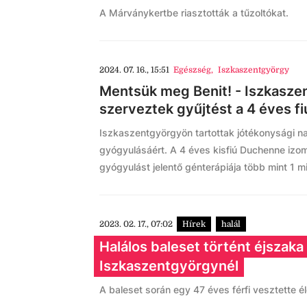
A Márványkertbe riasztották a tűzoltókat.
2024. 07. 16., 15:51
Egészség
,
Iszkaszentgyörgy
Mentsük meg Benit! - Iszkasz
szerveztek gyűjtést a 4 éves f
Iszkaszentgyörgyön tartottak jótékonysági n
gyógyulásáért. A 4 éves kisfiú Duchenne izo
gyógyulást jelentő génterápiája több mint 1 mil
2023. 02. 17., 07:02
Hírek
halál
Halálos baleset történt éjszaka
Iszkaszentgyörgynél
A baleset során egy 47 éves férfi vesztette él