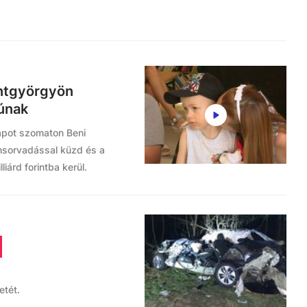
entgyörgyön
iúnak
apot szomaton Beni
msorvadással küzd és a
liárd forintba kerül.
etét.