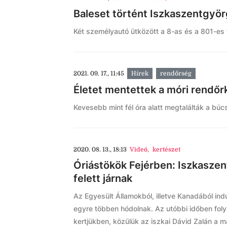
Baleset történt Iszkaszentgyö
Két személyautó ütközött a 8-as és a 801-es f
2021. 09. 17., 11:45
Hírek
rendőrség
Életet mentettek a móri rendő
Kevesebb mint fél óra alatt megtalálták a búcs
2020. 08. 13., 18:13
Videó
,
kertészet
Óriástökök Fejérben: Iszkasze
felett járnak
Az Egyesült Államokból, illetve Kanadából ind
egyre többen hódolnak. Az utóbbi időben fol
kertjükben, közülük az iszkai Dávid Zalán a m