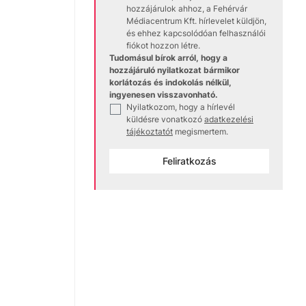
hozzájárulok ahhoz, a Fehérvár
Médiacentrum Kft. hírlevelet küldjön,
és ehhez kapcsolódóan felhasználói
fiókot hozzon létre.
Tudomásul bírok arról, hogy a
hozzájáruló nyilatkozat bármikor
korlátozás és indokolás nélkül,
ingyenesen visszavonható.
Nyilatkozom, hogy a hírlevél
✓
küldésre vonatkozó
adatkezelési
tájékoztatót
megismertem.
Feliratkozás