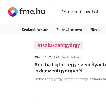
fmc.hu
Fehérvár összeköt
Székesfehérvár
Fejér vármegye
Hírek
#Iszkaszentgyörgy
2026. 02. 27., 17:25
Hírek
,
baleset
Árokba hajtott egy személyaut
Iszkaszentgyörgynél
Iszkaszentgyörgy határában forgalomkorlátozá