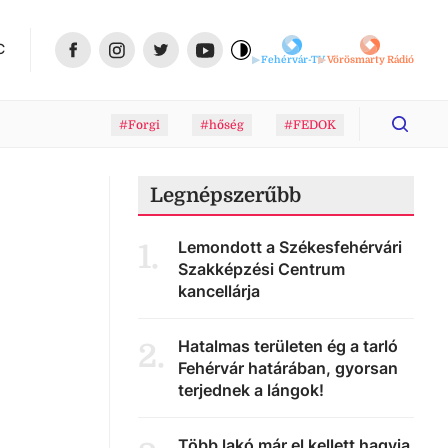
C
Fehérvár-TV
Vörösmarty Rádió
#Forgi
#hőség
#FEDOK
Legnépszerűbb
Lemondott a Székesfehérvári
1
.
Szakképzési Centrum
kancellárja
Hatalmas területen ég a tarló
2
.
Fehérvár határában, gyorsan
terjednek a lángok!
Több lakó már el kellett hagyja