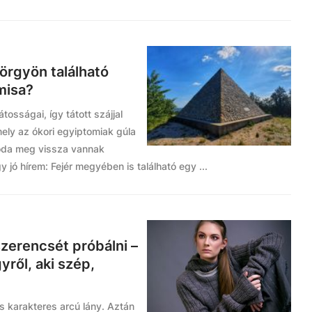
rgyön található
misa?
osságai, így tátott szájjal
ely az ókori egyiptomiak gúla
 oda meg vissza vannak
 jó hírem: Fejér megyében is található egy ...
szerencsét próbálni –
ről, aki szép,
és karakteres arcú lány. Aztán