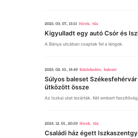
2025. 03. 07., 13:51
Hírek
,
tűz
Kigyulladt egy autó Csór és Is
A Bánya utcában csaptak fel a lángok.
2025. 02. 10., 18:49
Közlekedés
,
baleset
Súlyos baleset Székesfehérvár
ütközött össze
Az Iszkai utat lezárták. Két embert feszítővá
2024. 12. 01., 20:59
Hírek
,
tűz
Családi ház égett Iszkaszentg