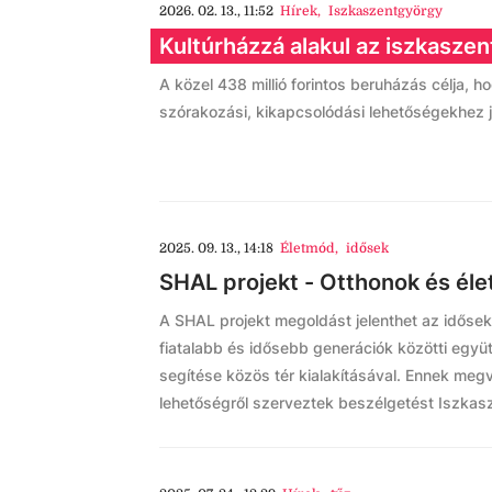
2026. 02. 13., 11:52
Hírek
,
Iszkaszentgyörgy
Kultúrházzá alakul az iszkasz
A közel 438 millió forintos beruházás célja, ho
szórakozási, kikapcsolódási lehetőségekhez 
2025. 09. 13., 14:18
Életmód
,
idősek
SHAL projekt - Otthonok és éle
A SHAL projekt megoldást jelenthet az idősekn
fiatalabb és idősebb generációk közötti egy
segítése közös tér kialakításával. Ennek megva
lehetőségről szerveztek beszélgetést Iszkas