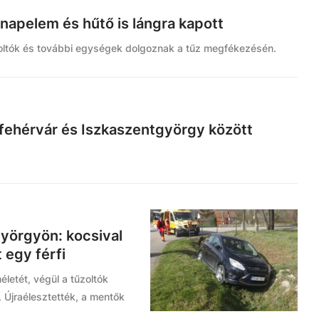
napelem és hűtő is lángra kapott
zoltók és további egységek dolgoznak a tűz megfékezésén.
fehérvár és Iszkaszentgyörgy között
yörgyön: kocsival
 egy férfi
életét, végül a tűzoltók
 Újraélesztették, a mentők