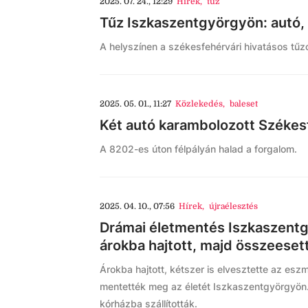
2025. 07. 24., 12:29
Hírek
,
tűz
Tűz Iszkaszentgyörgyön: autó, 
A helyszínen a székesfehérvári hivatásos tű
2025. 05. 01., 11:27
Közlekedés
,
baleset
Két autó karambolozott Székes
A 8202-es úton félpályán halad a forgalom.
2025. 04. 10., 07:56
Hírek
,
újraélesztés
Drámai életmentés Iszkaszentg
árokba hajtott, majd összeesett
Árokba hajtott, kétszer is elvesztette az eszm
mentették meg az életét Iszkaszentgyörgyön.
kórházba szállították.