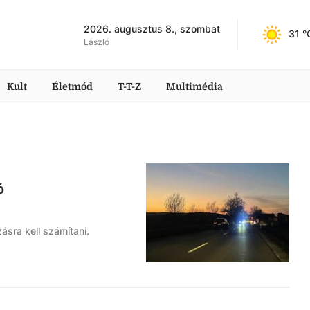
2026. augusztus 8., szombat
31
 °
László
Kult
Életmód
T-T-Z
Multimédia
ó
sra kell számítani.