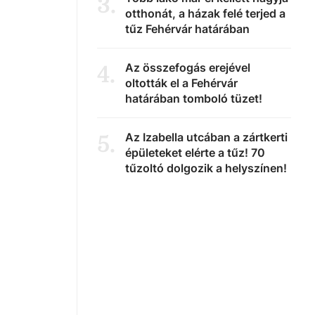
3
.
otthonát, a házak felé terjed a
tűz Fehérvár határában
Az összefogás erejével
4
.
oltották el a Fehérvár
határában tomboló tüzet!
Az Izabella utcában a zártkerti
5
.
épületeket elérte a tűz! 70
tűzoltó dolgozik a helyszínen!