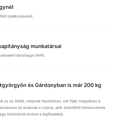
rgynél
őút találkozásánál.
rkapitányság munkatársai
úlevelet hátrahagyó férfit.
ntgyörgyön és Gárdonyban is már 200 kg
ult az az őrület, melynek hazánkban, sőt Fejér megyében is
yamatosan nő azoknak a száma, akik óriástököt termesztenek
aga tizenhárom évével a legfiatalabb.