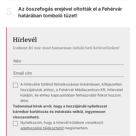
Az összefogás erejével oltották el a Fehérvár
5
.
határában tomboló tüzet!
Hírlevél
Iratkozz fel már most hamarosan induló heti hírlevelünkre!
A Hírlevélre történő feliratkozással önkéntesen, kifejezetten
✓
hozzájárulok ahhoz, a Fehérvár Médiacentrum Kft. hírlevelet
küldjön, és ehhez kapcsolódóan felhasználói fiókot hozzon
létre.
Tudomásul bírok arról, hogy a hozzájáruló nyilatkozat
bármikor korlátozás és indokolás nélkül, ingyenesen
visszavonható.
Nyilatkozom, hogy a hírlevél küldésre vonatkozó
✓
adatkezelési tájékoztatót
megismertem.