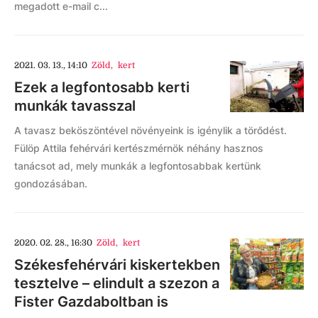
megadott e-mail c...
2021. 03. 13., 14:10
Zöld
,
kert
Ezek a legfontosabb kerti
munkák tavasszal
A tavasz beköszöntével növényeink is igénylik a törődést.
Fülöp Attila fehérvári kertészmérnök néhány hasznos
tanácsot ad, mely munkák a legfontosabbak kertünk
gondozásában.
2020. 02. 28., 16:30
Zöld
,
kert
Székesfehérvári kiskertekben
tesztelve – elindult a szezon a
Fister Gazdaboltban is