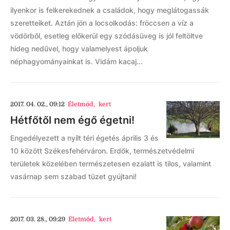
ilyenkor is felkerekednek a családok, hogy meglátogassák
szeretteiket. Aztán jön a locsolkodás: fröccsen a víz a
vödörből, esetleg előkerül egy szódásüveg is jól feltöltve
hideg nedűvel, hogy valamelyest ápoljuk
néphagyományainkat is. Vidám kacaj...
2017. 04. 02., 09:12
Életmód
,
kert
Hétfőtől nem égő égetni!
Engedélyezett a nyílt téri égetés április 3 és
10 között Székesfehérváron. Erdők, természetvédelmi
területek közelében természetesen ezalatt is tilos, valamint
vasárnap sem szabad tüzet gyújtani!
2017. 03. 28., 09:29
Életmód
,
kert