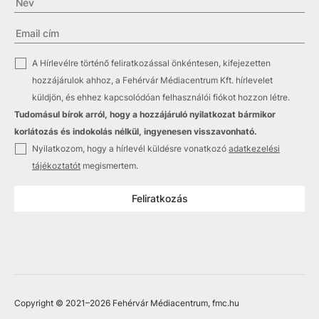
✓
A Hírlevélre történő feliratkozással önkéntesen, kifejezetten
hozzájárulok ahhoz, a Fehérvár Médiacentrum Kft. hírlevelet
küldjön, és ehhez kapcsolódóan felhasználói fiókot hozzon létre.
Tudomásul bírok arról, hogy a hozzájáruló nyilatkozat bármikor
korlátozás és indokolás nélkül, ingyenesen visszavonható.
✓
Nyilatkozom, hogy a hírlevél küldésre vonatkozó
adatkezelési
tájékoztatót
megismertem.
Feliratkozás
Copyright © 2021
–2026
Fehérvár Médiacentrum, fmc.hu