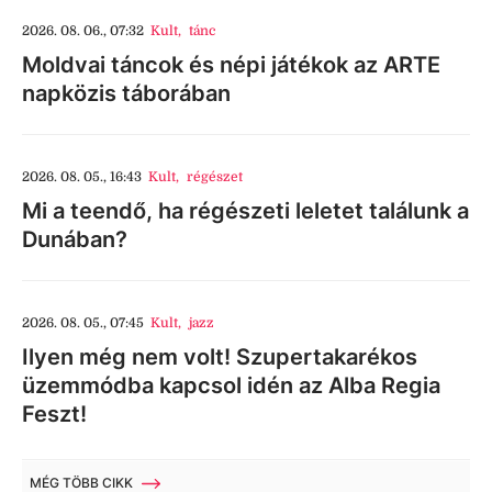
2026. 08. 06., 07:32
Kult
,
tánc
Moldvai táncok és népi játékok az ARTE
napközis táborában
2026. 08. 05., 16:43
Kult
,
régészet
Mi a teendő, ha régészeti leletet találunk a
Dunában?
2026. 08. 05., 07:45
Kult
,
jazz
Ilyen még nem volt! Szupertakarékos
üzemmódba kapcsol idén az Alba Regia
Feszt!
MÉG TÖBB CIKK