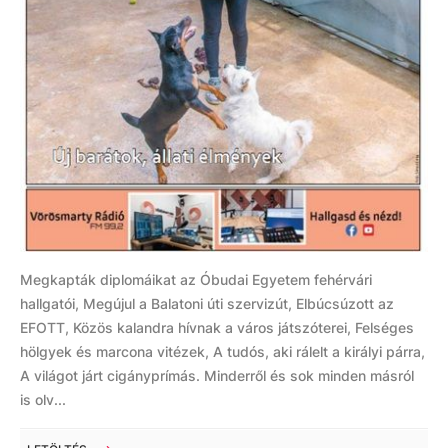
Megkapták diplomáikat az Óbudai Egyetem fehérvári
hallgatói, Megújul a Balatoni úti szervizút, Elbúcsúzott az
EFOTT, Közös kalandra hívnak a város játszóterei, Felséges
hölgyek és marcona vitézek, A tudós, aki rálelt a királyi párra,
A világot járt cigányprímás. Minderről és sok minden másról
is olv...