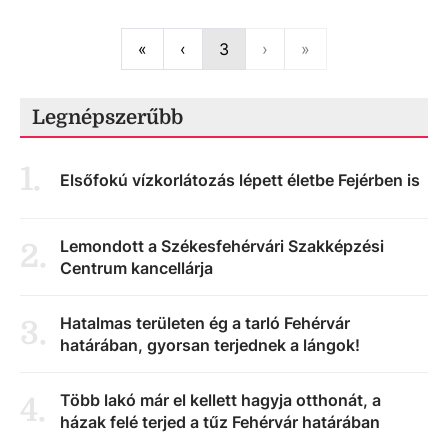
First
Previous
Next
Last
«
‹
3
›
»
Legnépszerűbb
1
.
Elsőfokú vízkorlátozás lépett életbe Fejérben is
Lemondott a Székesfehérvári Szakképzési
2
.
Centrum kancellárja
Hatalmas területen ég a tarló Fehérvár
3
.
határában, gyorsan terjednek a lángok!
Több lakó már el kellett hagyja otthonát, a
4
.
házak felé terjed a tűz Fehérvár határában