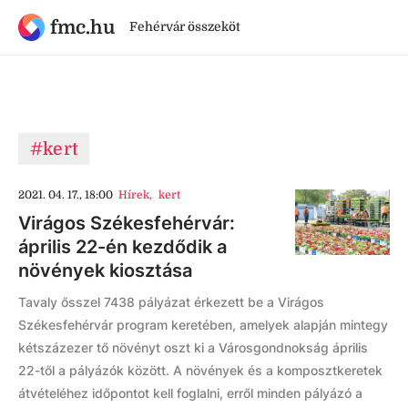
fmc.hu
Fehérvár összeköt
#kert
2021. 04. 17., 18:00
Hírek
,
kert
Virágos Székesfehérvár:
április 22-én kezdődik a
növények kiosztása
Tavaly ősszel 7438 pályázat érkezett be a Virágos
Székesfehérvár program keretében, amelyek alapján mintegy
kétszázezer tő növényt oszt ki a Városgondnokság április
22-től a pályázók között. A növények és a komposztkeretek
átvételéhez időpontot kell foglalni, erről minden pályázó a