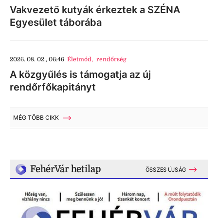
Vakvezető kutyák érkeztek a SZÉNA
Egyesület táborába
2026. 08. 02., 06:46
Életmód
,
rendőrség
A közgyűlés is támogatja az új
rendőrfőkapitányt
MÉG TÖBB CIKK
FehérVár hetilap
ÖSSZES ÚJSÁG