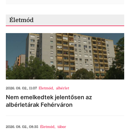
Életmód
2026. 08. 02., 11:07
Életmód
,
albérlet
Nem emelkedtek jelentősen az
albérletárak Fehérváron
2026. 08. 02., 08:35
Életmód
,
tábor