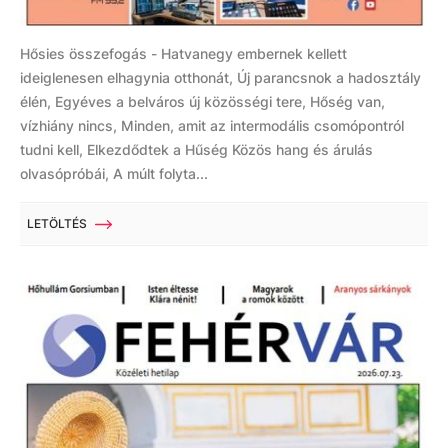
Hősies összefogás - Hatvanegy embernek kellett
ideiglenesen elhagynia otthonát, Új parancsnok a hadosztály
élén, Egyéves a belváros új közösségi tere, Hőség van,
vízhiány nincs, Minden, amit az intermodális csomópontról
tudni kell, Elkezdődtek a Hűség Közös hang és árulás
olvasópróbái, A múlt folyta...
LETÖLTÉS