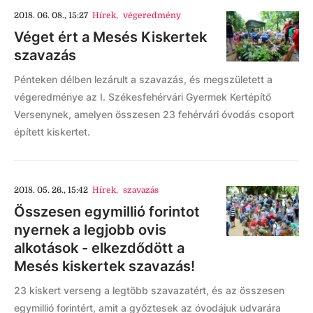
2018. 06. 08., 15:27
Hírek
,
végeredmény
Véget ért a Mesés Kiskertek
szavazás
Pénteken délben lezárult a szavazás, és megszületett a
végeredménye az I. Székesfehérvári Gyermek Kertépítő
Versenynek, amelyen összesen 23 fehérvári óvodás csoport
épített kiskertet.
2018. 05. 26., 15:42
Hírek
,
szavazás
Összesen egymillió forintot
nyernek a legjobb ovis
alkotások - elkezdődött a
Mesés kiskertek szavazás!
23 kiskert verseng a legtöbb szavazatért, és az összesen
egymillió forintért, amit a győztesek az óvodájuk udvarára