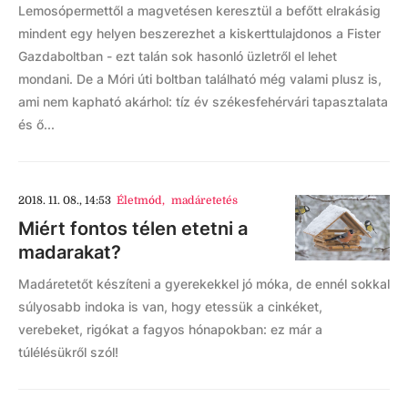
Lemosópermettől a magvetésen keresztül a befőtt elrakásig
mindent egy helyen beszerezhet a kiskerttulajdonos a Fister
Gazdaboltban - ezt talán sok hasonló üzletről el lehet
mondani. De a Móri úti boltban található még valami plusz is,
ami nem kapható akárhol: tíz év székesfehérvári tapasztalata
és ő...
2018. 11. 08., 14:53
Életmód
,
madáretetés
Miért fontos télen etetni a
madarakat?
Madáretetőt készíteni a gyerekekkel jó móka, de ennél sokkal
súlyosabb indoka is van, hogy etessük a cinkéket,
verebeket, rigókat a fagyos hónapokban: ez már a
túlélésükről szól!