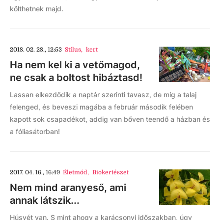
költhetnek majd.
2018. 02. 28., 12:53
Stílus
,
kert
Ha nem kel ki a vetőmagod,
ne csak a boltost hibáztasd!
Lassan elkezdődik a naptár szerinti tavasz, de míg a talaj
felenged, és beveszi magába a február második felében
kapott sok csapadékot, addig van bőven teendő a házban és
a fóliasátorban!
2017. 04. 16., 16:49
Életmód
,
Biokertészet
Nem mind aranyeső, ami
annak látszik...
Húsvét van. S mint ahogy a karácsonyi időszakban, úgy