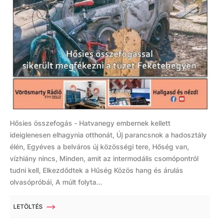
Hősies összefogás - Hatvanegy embernek kellett
ideiglenesen elhagynia otthonát, Új parancsnok a hadosztály
élén, Egyéves a belváros új közösségi tere, Hőség van,
vízhiány nincs, Minden, amit az intermodális csomópontról
tudni kell, Elkezdődtek a Hűség Közös hang és árulás
olvasópróbái, A múlt folyta...
LETÖLTÉS