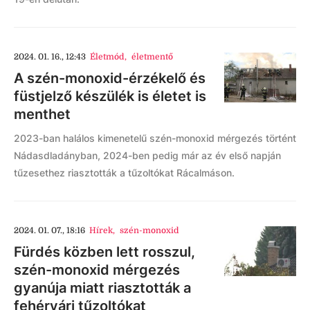
2024. 01. 16., 12:43
Életmód
,
életmentő
A szén-monoxid-érzékelő és
füstjelző készülék is életet is
menthet
2023-ban halálos kimenetelű szén-monoxid mérgezés történt
Nádasdladányban, 2024-ben pedig már az év első napján
tűzesethez riasztották a tűzoltókat Rácalmáson.
2024. 01. 07., 18:16
Hírek
,
szén-monoxid
Fürdés közben lett rosszul,
szén-monoxid mérgezés
gyanúja miatt riasztották a
fehérvári tűzoltókat