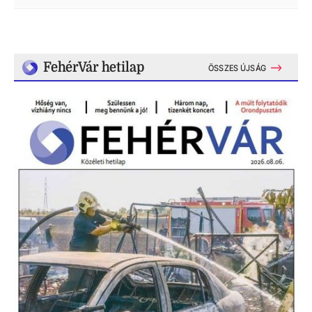
FehérVár hetilap
ÖSSZES ÚJSÁG