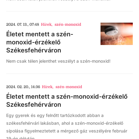
2024. 07. 13., 07:48
Hírek
,
szén-monoxid
Életet mentett a szén-
monoxid-érzékelő
Székesfehérváron
Nem csak télen jelenthet veszélyt a szén-monoxid!
2024. 02. 20., 14:36
Hírek
,
szén-monoxid
Életet mentett a szén-monoxid-érzékelő
Székesfehérváron
Egy gyerek és egy felnőtt tartózkodott abban a
székesfehérvári lakásban, ahol a szén-monoxid-érzékelő
sípolása figyelmeztetett a mérgező gáz veszélyére február
19-én délután.