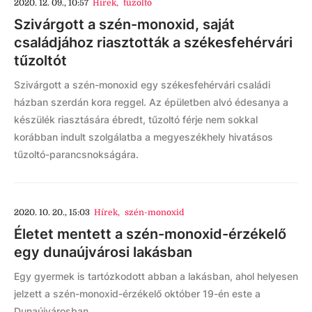
2020. 12. 09., 10:57
Hírek
,
tűzoltó
Szivárgott a szén-monoxid, saját
családjához riasztották a székesfehérvári
tűzoltót
Szivárgott a szén-monoxid egy székesfehérvári családi
házban szerdán kora reggel. Az épületben alvó édesanya a
készülék riasztására ébredt, tűzoltó férje nem sokkal
korábban indult szolgálatba a megyeszékhely hivatásos
tűzoltó-parancsnokságára.
2020. 10. 20., 15:03
Hírek
,
szén-monoxid
Életet mentett a szén-monoxid-érzékelő
egy dunaújvárosi lakásban
Egy gyermek is tartózkodott abban a lakásban, ahol helyesen
jelzett a szén-monoxid-érzékelő október 19-én este a
Dunaújvárosban.