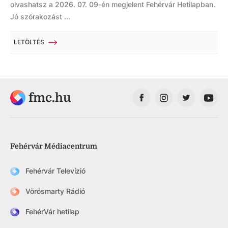
olvashatsz a 2026. 07. 09-én megjelent Fehérvár Hetilapban.
Jó szórakozást ...
LETÖLTÉS
fmc.hu
Fehérvár Médiacentrum
Fehérvár Televízió
Vörösmarty Rádió
FehérVár hetilap