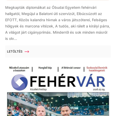
Megkapták diplomáikat az Óbudai Egyetem fehérvári
hallgatói, Megújul a Balatoni úti szervizút, Elbúcsúzott az
EFOTT, Közös kalandra hívnak a város játszóterei, Felséges
hölgyek és marcona vitézek, A tudós, aki rálelt a királyi párra,
A világot járt cigányprímás. Minderről és sok minden másról
is olv...
LETÖLTÉS