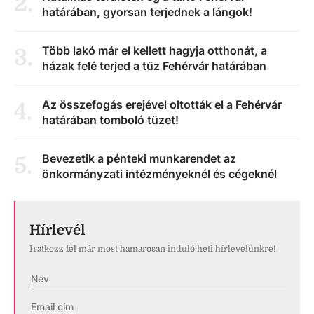
2
.
határában, gyorsan terjednek a lángok!
Több lakó már el kellett hagyja otthonát, a
3
.
házak felé terjed a tűz Fehérvár határában
Az összefogás erejével oltották el a Fehérvár
4
.
határában tomboló tüzet!
Bevezetik a pénteki munkarendet az
5
.
önkormányzati intézményeknél és cégeknél
Hírlevél
Iratkozz fel már most hamarosan induló heti hírlevelünkre!