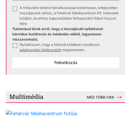
A Hírlevélre történő feliratkozással önkéntesen, kifejezetten
✓
hozzájárulok ahhoz, a Fehérvár Médiacentrum Kft. hírlevelet
küldjön, és ehhez kapcsolódóan felhasználói fiókot hozzon
létre.
Tudomásul bírok arról, hogy a hozzájáruló nyilatkozat
bármikor korlátozás és indokolás nélkül, ingyenesen
visszavonható.
Nyilatkozom, hogy a hírlevél küldésre vonatkozó
✓
adatkezelési tájékoztatót
megismertem.
Feliratkozás
Multimédia
MÉG TÖBB CIKK