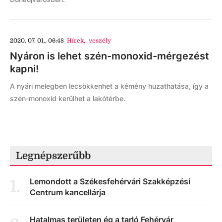
2020. 07. 01., 06:48
Hírek
,
veszély
Nyáron is lehet szén-monoxid-mérgezést
kapni!
A nyári melegben lecsökkenhet a kémény huzathatása, így a
szén-monoxid kerülhet a lakótérbe.
Legnépszerűbb
Lemondott a Székesfehérvári Szakképzési
1
.
Centrum kancellárja
Hatalmas területen ég a tarló Fehérvár