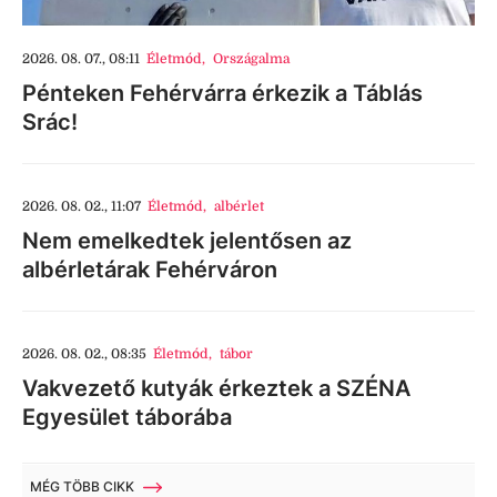
2026. 08. 07., 08:11
Életmód
,
Országalma
Pénteken Fehérvárra érkezik a Táblás
Srác!
2026. 08. 02., 11:07
Életmód
,
albérlet
Nem emelkedtek jelentősen az
albérletárak Fehérváron
2026. 08. 02., 08:35
Életmód
,
tábor
Vakvezető kutyák érkeztek a SZÉNA
Egyesület táborába
MÉG TÖBB CIKK