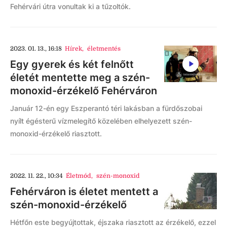
Fehérvári útra vonultak ki a tűzoltók.
2023. 01. 13., 16:18
Hírek
,
életmentés
Egy gyerek és két felnőtt
életét mentette meg a szén-
monoxid-érzékelő Fehérváron
Január 12-én egy Eszperantó téri lakásban a fürdőszobai
nyílt égésterű vízmelegítő közelében elhelyezett szén-
monoxid-érzékelő riasztott.
2022. 11. 22., 10:34
Életmód
,
szén-monoxid
Fehérváron is életet mentett a
szén-monoxid-érzékelő
Hétfőn este begyújtottak, éjszaka riasztott az érzékelő, ezzel