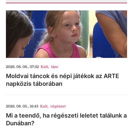
2026. 08. 06., 07:32
Kult
,
tánc
Moldvai táncok és népi játékok az ARTE
napközis táborában
2026. 08. 05., 16:43
Kult
,
régészet
Mi a teendő, ha régészeti leletet találunk a
Dunában?