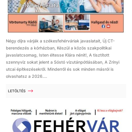
Négy díjra várják a székesfehérváriak javaslatait, Új CT-
berendezés a kórházban, Készül a közös szakpolitikai
javaslatcsomag, Isten éltesse Klára nénit!, A tisztított
szennyvíz sokat jelent a Sóstó vízutánpótlásában, A Zrínyi
utcai építkezésekről. Minderről és sok minden másról is
olvashatsz a 2026....
LETÖLTÉS