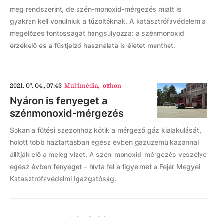
meg rendszerint, de szén-monoxid-mérgezés miatt is
gyakran kell vonulniuk a tűzoltóknak. A katasztrófavédelem a
megelőzés fontosságát hangsúlyozza: a szénmonoxid
érzékelő és a füstjelző használata is életet menthet.
2021. 07. 04., 07:43
Multimédia
,
otthon
Nyáron is fenyeget a
szénmonoxid-mérgezés
Sokan a fűtési szezonhoz kötik a mérgező gáz kialakulását,
holott több háztartásban egész évben gázüzemű kazánnal
állítják elő a meleg vizet. A szén-monoxid-mérgezés veszélye
egész évben fenyeget – hívta fel a figyelmet a Fejér Megyei
Katasztrófavédelmi Igazgatóság.