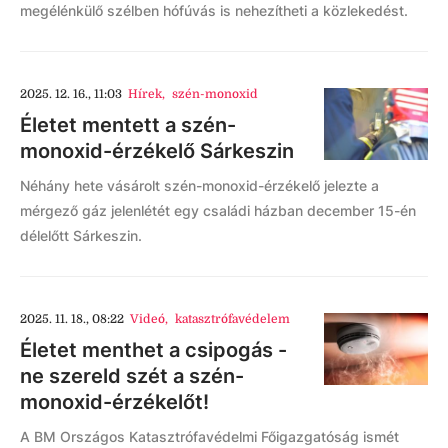
megélénkülő szélben hófúvás is nehezítheti a közlekedést.
2025. 12. 16., 11:03
Hírek
,
szén-monoxid
Életet mentett a szén-
monoxid-érzékelő Sárkeszin
Néhány hete vásárolt szén-monoxid-érzékelő jelezte a
mérgező gáz jelenlétét egy családi házban december 15-én
délelőtt Sárkeszin.
2025. 11. 18., 08:22
Videó
,
katasztrófavédelem
Életet menthet a csipogás -
ne szereld szét a szén-
monoxid-érzékelőt!
A BM Országos Katasztrófavédelmi Főigazgatóság ismét