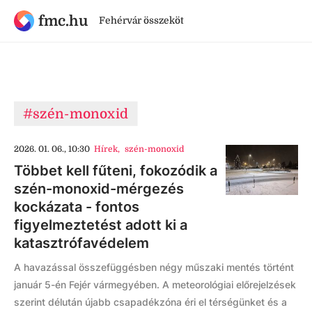
fmc.hu
Fehérvár összeköt
#szén-monoxid
2026. 01. 06., 10:30
Hírek
,
szén-monoxid
Többet kell fűteni, fokozódik a
szén-monoxid-mérgezés
kockázata - fontos
figyelmeztetést adott ki a
katasztrófavédelem
A havazással összefüggésben négy műszaki mentés történt
január 5-én Fejér vármegyében. A meteorológiai előrejelzések
szerint délután újabb csapadékzóna éri el térségünket és a