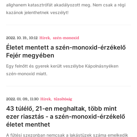
alighanem katasztrófát akadályozott meg. Nem csak a régi
kazánok jelenthetnek veszélyt!
2022. 10. 19., 10:12
Hírek
,
szén-monoxid
Életet mentett a szén-monoxid-érzékelő
Fejér megyében
Egy felnőtt és gyerek került veszélybe Kápolnásnyéken
szén-monoxid miatt.
2022. 01. 09., 11:30
Hírek
,
tűzoltóság
43 túlélő, 21-en meghaltak, több mint
ezer riasztás - a szén-monoxid-érzékelő
életet menthet
A fűtési szezonban nemcsak a lakástüzek száma emelkedik