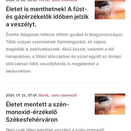
2024. 11. 24., 08:09
Hírek
,
szén-monoxid
Életet is menthetnek! A füst-
és gázérzékelők időben jelzik
a veszélyt.
Évente átlagosan hétezer otthon gyullad ki Magyarországon.
Több százan szenvednek füstmérgezést, és sajnos
tragédiák is bekövetkeznek. Késő ősszel, valamint a téli
hónapokban, a fűtési időszakban és ezzel együtt az ünnepi
időszakban több veszélyforrás is megjelenhet a
lakásunkban.
2024. 07. 13., 07:48
Hírek
,
szén-monoxid
Életet mentett a szén-
monoxid-érzékelő
Székesfehérváron
Nem csak télen jelenthet veszélyt a szén-monoxid!