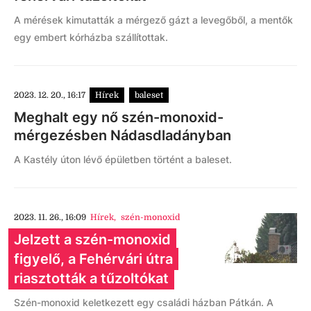
A mérések kimutatták a mérgező gázt a levegőből, a mentők
egy embert kórházba szállítottak.
2023. 12. 20., 16:17
Hírek
baleset
Meghalt egy nő szén-monoxid-
mérgezésben Nádasdladányban
A Kastély úton lévő épületben történt a baleset.
2023. 11. 26., 16:09
Hírek
,
szén-monoxid
Jelzett a szén-monoxid
figyelő, a Fehérvári útra
riasztották a tűzoltókat
Szén-monoxid keletkezett egy családi házban Pátkán. A