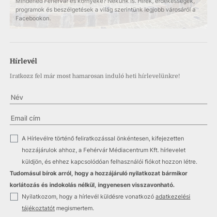
Mindened Fehérvár és környéke? Nekünk is. Hírek, érdekességek,
programok és beszélgetések a világ szerintünk legjobb városáról a
Facebookon.
Hírlevél
Iratkozz fel már most hamarosan induló heti hírlevelünkre!
✓
A Hírlevélre történő feliratkozással önkéntesen, kifejezetten
hozzájárulok ahhoz, a Fehérvár Médiacentrum Kft. hírlevelet
küldjön, és ehhez kapcsolódóan felhasználói fiókot hozzon létre.
Tudomásul bírok arról, hogy a hozzájáruló nyilatkozat bármikor
korlátozás és indokolás nélkül, ingyenesen visszavonható.
✓
Nyilatkozom, hogy a hírlevél küldésre vonatkozó
adatkezelési
tájékoztatót
megismertem.