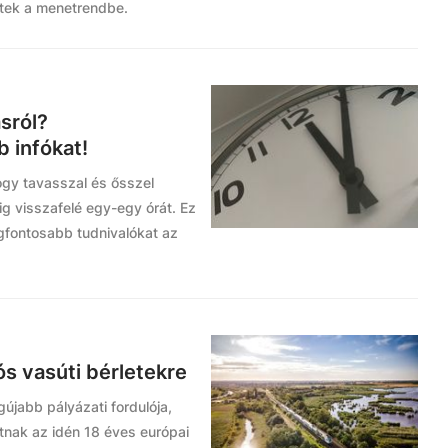
ltek a menetrendbe.
ásról?
 infókat!
ogy tavasszal és ősszel
dig visszafelé egy-egy órát. Ez
gfontosabb tudnivalókat az
ós vasúti bérletekre
újabb pályázati fordulója,
tnak az idén 18 éves európai