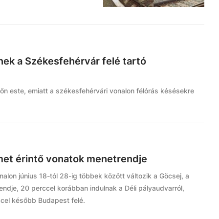
nek a Székesfehérvár felé tartó
őn este, emiatt a székesfehérvári vonalon félórás késésekre
met érintő vonatok menetrendje
on június 18-tól 28-ig többek között változik a Göcsej, a
endje, 20 perccel korábban indulnak a Déli pályaudvarról,
ccel később Budapest felé.