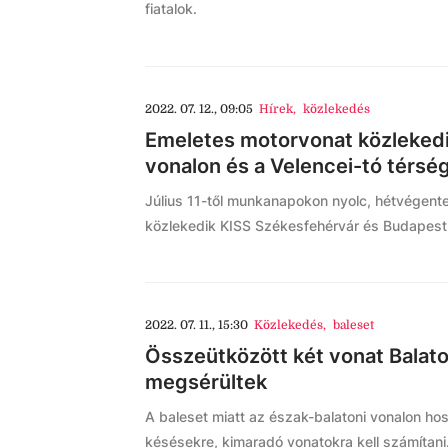
fiatalok.
2022. 07. 12., 09:05
Hírek
,
közlekedés
Emeletes motorvonat közlekedi
vonalon és a Velencei-tó térsé
Július 11-től munkanapokon nyolc, hétvégente
közlekedik KISS Székesfehérvár és Budapest 
2022. 07. 11., 15:30
Közlekedés
,
baleset
Összeütközött két vonat Balat
megsérültek
A baleset miatt az észak-balatoni vonalon ho
késésekre, kimaradó vonatokra kell számítani