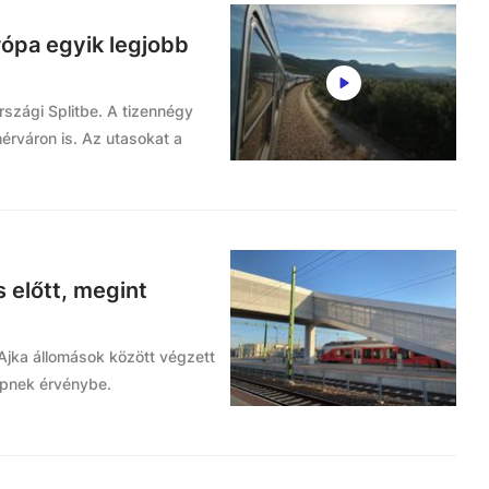
rópa egyik legjobb
rszági Splitbe. A tizennégy
érváron is. Az utasokat a
 előtt, megint
 Ajka állomások között végzett
épnek érvénybe.