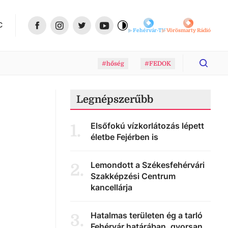
C
Fehérvár-TV
Vörösmarty Rádió
#hőség
#FEDOK
Legnépszerűbb
Elsőfokú vízkorlátozás lépett
1
.
életbe Fejérben is
Lemondott a Székesfehérvári
2
.
Szakképzési Centrum
kancellárja
Hatalmas területen ég a tarló
3
.
Fehérvár határában, gyorsan