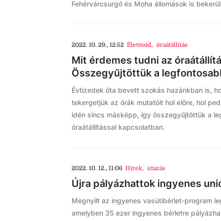
Fehérvárcsurgó és Moha állomások is bekerü
2022. 10. 29., 12:52
Életmód
,
óraátállítás
Mit érdemes tudni az óraátállít
Összegyűjtöttük a legfontosabb
Évtizedek óta bevett szokás hazánkban is, h
tekergetjük az órák mutatóit hol előre, hol pe
idén sincs másképp, így összegyűjtöttük a le
óraátállítással kapcsolatban.
2022. 10. 12., 11:06
Hírek
,
utazás
Újra pályázhattok ingyenes uni
Megnyílt az ingyenes vasútibérlet-program leg
amelyben 35 ezer ingyenes bérletre pályázha