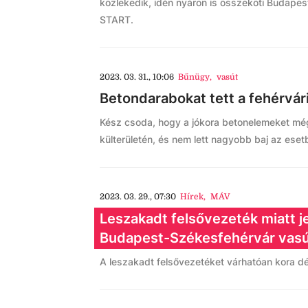
közlekedik, idén nyáron is összeköti Budapest
START.
2023. 03. 31., 10:06
Bűnügy
,
vasút
Betondarabokat tett a fehérvári
Kész csoda, hogy a jókora betonelemeket m
külterületén, és nem lett nagyobb baj az esetb
2023. 03. 29., 07:30
Hírek
,
MÁV
Leszakadt felsővezeték miatt j
Budapest-Székesfehérvár vas
A leszakadt felsővezetéket várhatóan kora dél