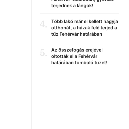
terjednek a lángok!
Több lakó már el kellett hagyja
4
.
otthonát, a házak felé terjed a
tűz Fehérvár határában
Az összefogás erejével
5
.
oltották el a Fehérvár
határában tomboló tüzet!