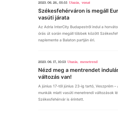
2023. 06. 26., 05:55
Utazás
,
vonat
Székesfehérváron is megáll Eu
vasúti járata
Az Adria InterCity Budapestről indul a horváto
órás út során megáll többek között Székesfeh
naplemente a Balaton partján éri.
2023. 06. 17., 10:53
Utazás
,
menetrend
Nézd meg a mentrendet indulás
változás van!
A június 17-től június 23-ig tartó, Veszprém –
munkák miatt vasúti menetrendi változások l
Székesfehérvár is érintett.