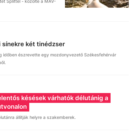
et Splittel - közölte a MÁV-
 sínekre két tinédzser
ég időben észrevette egy mozdonyvezető Székesfehérvár
ől.
elentős késések várhatók délutánig a
útvonalon
utánra állítják helyre a szakemberek.