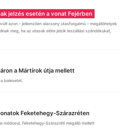
ak jelzés esetén a vonat Fejérben
vült azon – jellemzően alacsony utasforgalmú – megállóhelyek
lnak meg, ha az utasok előre jelzik leszállási szándékukat,
áron a Mártírok útja mellett
 a balesetet.
vonatok Feketehegy-Szárazréten
 módosul, Feketehegy-Szárazréti megálló mellett