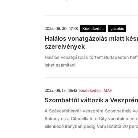
2022. 06. 20., 17:38
Közlekedés
gázolás
Halálos vonatgázolás miatt kés
szerelvények
Halálos vonatgázolás történt Budapesten hétf
lehet számítani.
2022. 06. 13., 15:42
Közlekedés
,
MÁV
Szombattól változik a Veszpré
A Székesfehérvár-Veszprém-Szombathely vonal
Bakony és a Citadella InterCity vonatok mentr
ellenkező irányban pedig Várpalotától 20 per