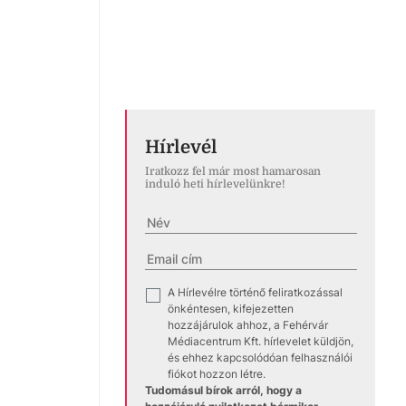
Hírlevél
Iratkozz fel már most hamarosan
induló heti hírlevelünkre!
A Hírlevélre történő feliratkozással
✓
önkéntesen, kifejezetten
hozzájárulok ahhoz, a Fehérvár
Médiacentrum Kft. hírlevelet küldjön,
és ehhez kapcsolódóan felhasználói
fiókot hozzon létre.
Tudomásul bírok arról, hogy a