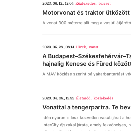
2023. 06. 12., 12:04
Közlekedés
,
baleset
Motorvonat és traktor ütközött
A vonat 300 méterre állt meg a vasúti átjárótó
2023. 05. 28., 08:14
Hírek
,
vonat
A Budapest–Székesfehérvár–Tap
hajnalig Kenese és Füred közö
A MÁV közlése szerint pályakarbantartást vé
2023. 04. 08., 12:32
Életmód
,
közlekedés
Vonattal a tengerpartra. Te bev
Idén nyáron is lesz közvetlen vasúti járat a h
InterCity éjszakai járata, amely fekvőhelyes, 