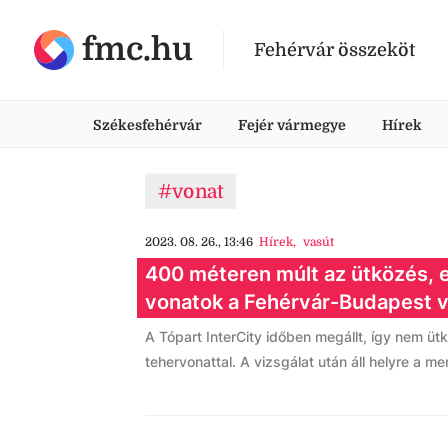
fmc.hu
Fehérvár összeköt
Székesfehérvár
Fejér vármegye
Hírek
#vonat
2023. 08. 26., 13:46
Hírek
,
vasút
400 méteren múlt az ütközés, e
vonatok a Fehérvár-Budapest 
A Tópart InterCity időben megállt, így nem üt
tehervonattal. A vizsgálat után áll helyre a m