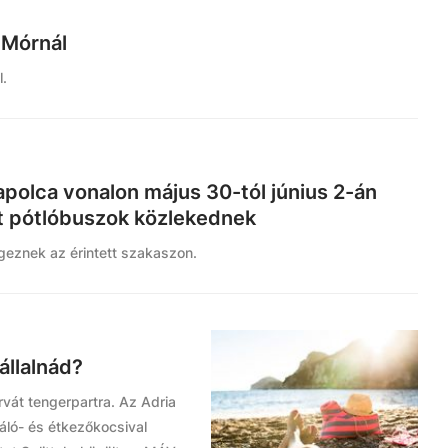
 Mórnál
l.
olca vonalon május 30-tól június 2-án
tt pótlóbuszok közlekednek
geznek az érintett szakaszon.
állalnád?
orvát tengerpartra. Az Adria
háló- és étkezőkocsival