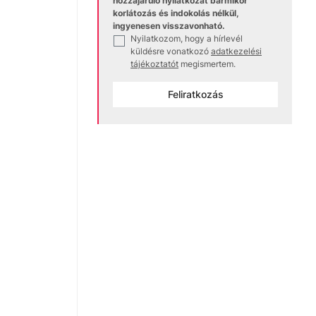
hozzájáruló nyilatkozat bármikor
korlátozás és indokolás nélkül,
ingyenesen visszavonható.
Nyilatkozom, hogy a hírlevél
✓
küldésre vonatkozó
adatkezelési
tájékoztatót
megismertem.
Feliratkozás