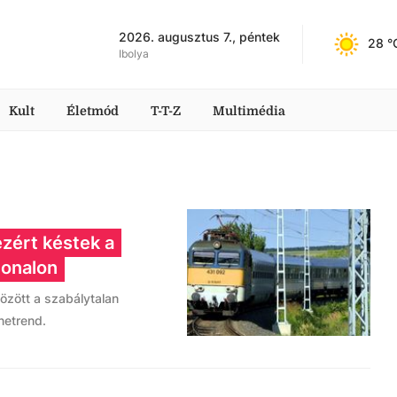
2026. augusztus 7., péntek
28
 °
Ibolya
Kult
Életmód
T-T-Z
Multimédia
zért késtek a
vonalon
között a szabálytalan
enetrend.