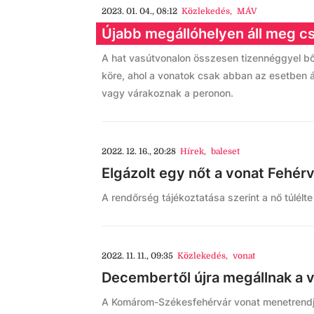
2023. 01. 04., 08:12
Közlekedés
,
MÁV
Újabb megállóhelyen áll meg cs
A hat vasútvonalon összesen tizennéggyel bő
köre, ahol a vonatok csak abban az esetben ál
vagy várakoznak a peronon.
2022. 12. 16., 20:28
Hírek
,
baleset
Elgázolt egy nőt a vonat Fehérv
A rendőrség tájékoztatása szerint a nő túlélte
2022. 11. 11., 09:35
Közlekedés
,
vonat
Decembertől újra megállnak a 
A Komárom-Székesfehérvár vonat menetrendje