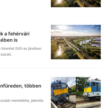
k a fehérvári
gében is
 tizenhat G43-as járatban
között.
onfüreden, többen
sszabb menetidőre, jelentős
.