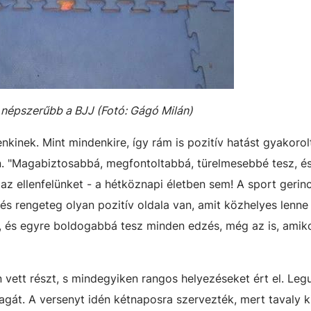
 népszerűbb a BJJ (Fotó: Gágó Milán)
nkinek. Mint mindenkire, így rám is pozitív hatást gyakorolt
. "Magabiztosabbá, megfontoltabbá, türelmesebbé tesz, é
 az ellenfelünket - a hétköznapi életben sem! A sport gerin
és rengeteg olyan pozitív oldala van, amit közhelyes lenn
m, és egyre boldogabbá tesz minden edzés, még az is, ami
 vett részt, s mindegyiken rangos helyezéseket ért el. Leg
t. A versenyt idén kétnaposra szervezték, mert tavaly ki