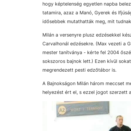
hogy képtelenség egyetlen napba belezs
tatamira, azaz a Manó, Gyerek és Ifjús
idősebbek mutathatták meg, mit tudnak 
Milán a versenyre plusz edzésekkel kész
Carvalhonál edzésekre. (Max vezeti a G
mester tanítványa - kérte fel 2004 ősz
sokszoros bajnok lett.) Ezen kívül sokat
megrendezett pesti edzőtábor is.
A Bajnokságon Milán három meccset meg
helyezést ért el, s ezzel jogot szerzet