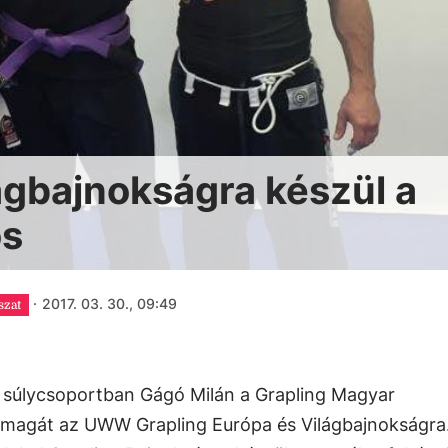
lágbajnokságra készül a
os
·
2017. 03. 30., 09:49
szat
ós súlycsoportban Gágó Milán a Grapling Magyar
ta magát az UWW Grapling Európa és Világbajnokságra