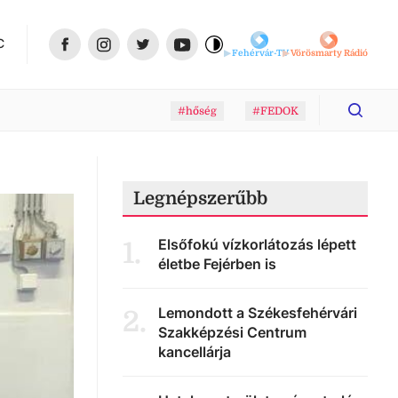
C
Fehérvár-TV
Vörösmarty Rádió
#hőség
#FEDOK
Legnépszerűbb
Elsőfokú vízkorlátozás lépett
1
.
életbe Fejérben is
Lemondott a Székesfehérvári
2
.
Szakképzési Centrum
kancellárja