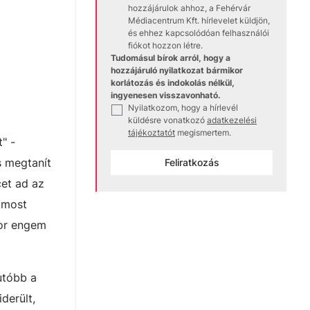
hozzájárulok ahhoz, a Fehérvár
Médiacentrum Kft. hírlevelet küldjön,
és ehhez kapcsolódóan felhasználói
fiókot hozzon létre.
Tudomásul bírok arról, hogy a
hozzájáruló nyilatkozat bármikor
korlátozás és indokolás nélkül,
ingyenesen visszavonható.
Nyilatkozom, hogy a hírlevél
✓
küldésre vonatkozó
adatkezelési
tájékoztatót
megismertem.
" -
s megtanít
Feliratkozás
cet ad az
e most
kor engem
utóbb a
derült,