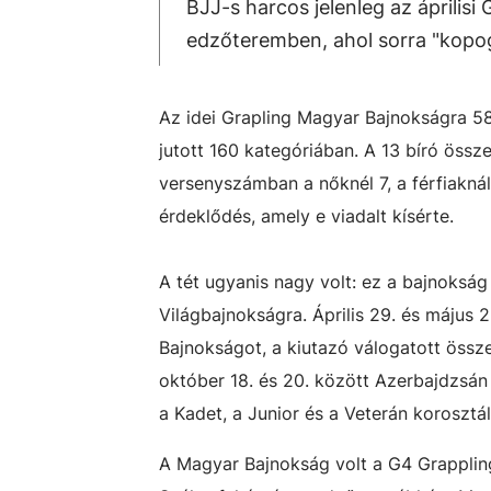
BJJ-s harcos jelenleg az áprilisi
edzőteremben, ahol sorra "kopogt
Az idei Grapling Magyar Bajnokságra 5
jutott 160 kategóriában. A 13 bíró össz
versenyszámban a nőknél 7, a férfiaknál
érdeklődés, amely e viadalt kísérte.
A tét ugyanis nagy volt: ez a bajnokság
Világbajnokságra. Április 29. és május 
Bajnokságot, a kiutazó válogatott össz
október 18. és 20. között Azerbajdzsán 
a Kadet, a Junior és a Veterán korosztál
A Magyar Bajnokság volt a G4 Grappling