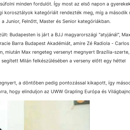
úfolni minden fordulót. Így most az első napon a gyerekek
ági korosztályok kategóriáit rendezték meg, míg a második
a Junior, Felnőtt, Master és Senior kategóriákban.
ült: Budapesten is járt a BJJ magyarországi "atyjánál", Ma
racie Barra Budapest Akadémiát, amire Zé Radiola - Carlos
én, miután Max rengeteg versenyt megnyert Brazília-szerte,
 segített Milán felkészülésében a verseny előtt egy héttel
nyert, a döntőben pedig pontozással kikapott, így máso
t arra, hogy elinduljon az UWW Grapling Európa és Világbaj