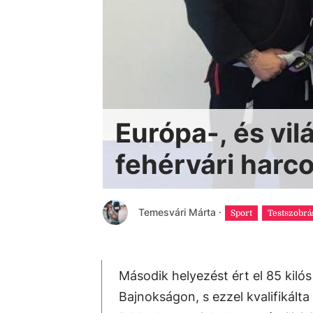
Európa-, és vi
fehérvári harc
Temesvári Márta
·
Sport
Testszobrá
Második helyezést ért el 85 kil
Bajnokságon, s ezzel kvalifikál