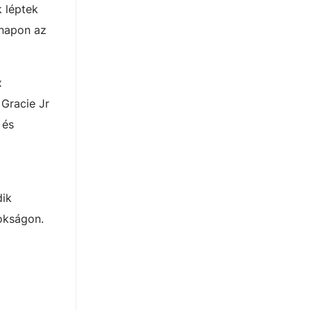
 léptek
 napon az
x
 Gracie Jr
 és
dik
nokságon.