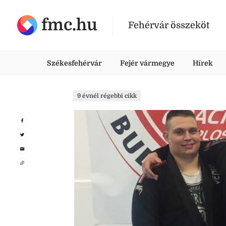
fmc.hu
Fehérvár összeköt
Székesfehérvár
Fejér vármegye
Hírek
9 évnél régebbi cikk