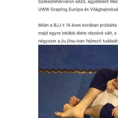
Székesfehérváron edző, egyébként Mecsé
UWW Grapling Európa és Világbajnoksá
Milán a BJJ-t 14 éves korában próbálta
majd egyre inkább élete részévé vált, 
négyszer a jiu jitsu-ban fejleszti tudásá