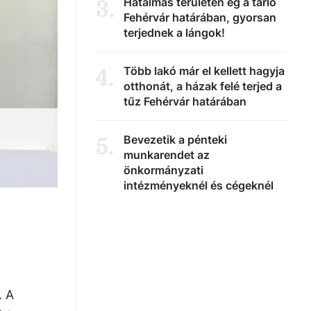
Hatalmas területen ég a tarló
3
.
Fehérvár határában, gyorsan
terjednek a lángok!
Több lakó már el kellett hagyja
4
.
otthonát, a házak felé terjed a
tűz Fehérvár határában
Bevezetik a pénteki
5
.
munkarendet az
önkormányzati
intézményeknél és cégeknél
. A