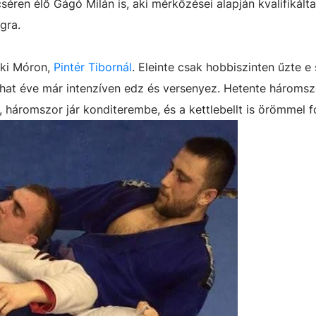
ren élő Gágó Milán is, aki mérkőzései alapján kvalifikált
gra.
 ki Móron,
Pintér Tibornál
. Eleinte csak hobbiszinten űzte e 
s hat éve már intenzíven edz és versenyez. Hetente háromsz
t, háromszor jár konditerembe, és a kettlebellt is örömmel f