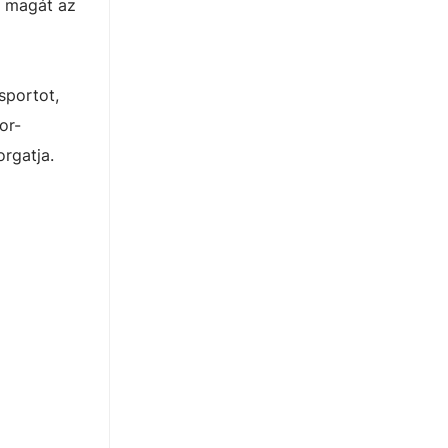
a magát az
sportot,
or-
orgatja.