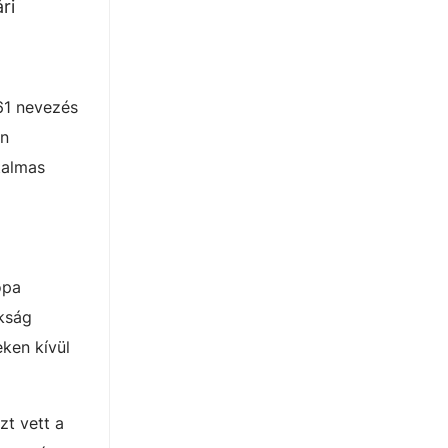
ri
61 nevezés
en
talmas
ópa
okság
eken kívül
zt vett a