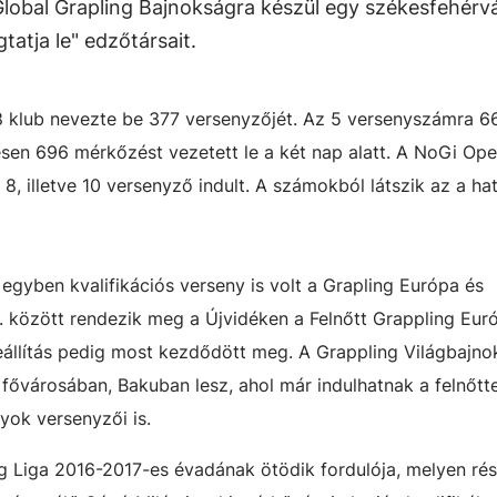
 Global Grapling Bajnokságra készül egy székesfehérvá
atja le" edzőtársait.
8 klub nevezte be 377 versenyzőjét. Az 5 versenyszámra 6
esen 696 mérkőzést vezetett le a két nap alatt. A NoGi Op
 8, illetve 10 versenyző indult. A számokból látszik az a ha
 egyben kvalifikációs verseny is volt a Grapling Európa és
2. között rendezik meg a Újvidéken a Felnőtt Grappling Eur
eállítás pedig most kezdődött meg. A Grappling Világbajn
fővárosában, Bakuban lesz, ahol már indulhatnak a felnőtt
yok versenyzői is.
 Liga 2016-2017-es évadának ötödik fordulója, melyen rés