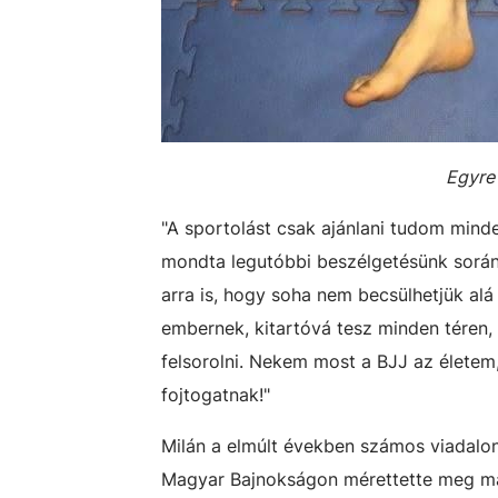
Egyre
"A sportolást csak ajánlani tudom minde
mondta legutóbbi beszélgetésünk során
arra is, hogy soha nem becsülhetjük alá
embernek, kitartóvá tesz minden téren, 
felsorolni. Nekem most a BJJ az élete
fojtogatnak!"
Milán a elmúlt években számos viadalon
Magyar Bajnokságon mérettette meg magá