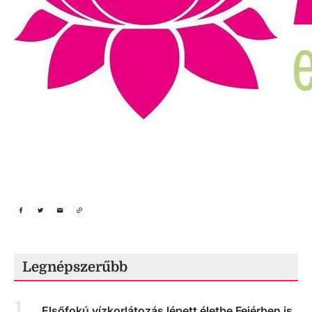
Legnépszerűbb
1
.
Elsőfokú vízkorlátozás lépett életbe Fejérben is