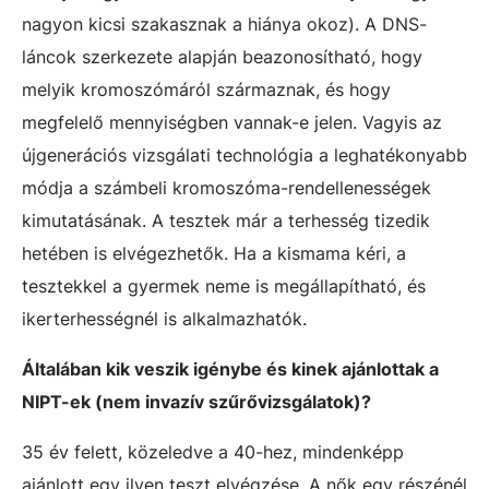
nagyon kicsi szakasznak a hiánya okoz). A DNS-
láncok szerkezete alapján beazonosítható, hogy
melyik kromoszómáról származnak, és hogy
megfelelő mennyiségben vannak-e jelen. Vagyis az
újgenerációs vizsgálati technológia a leghatékonyabb
módja a számbeli kromoszóma-rendellenességek
kimutatásának. A tesztek már a terhesség tizedik
hetében is elvégezhetők. Ha a kismama kéri, a
tesztekkel a gyermek neme is megállapítható, és
ikerterhességnél is alkalmazhatók.
Általában kik veszik igénybe és kinek ajánlottak a
NIPT-ek (nem invazív szűrővizsgálatok)?
35 év felett, közeledve a 40-hez, mindenképp
ajánlott egy ilyen teszt elvégzése. A nők egy részénél