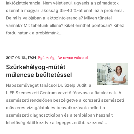
laktózintolerancia. Nem véletlenül, ugyanis a számadatok
szerint a magyar lakosság 35-40 %-át érinti ez a probléma.
De mi is valójában a laktózintolerancia? Milyen tünetei
vannak? Mit tehetünk ellene? Kiket érinthet pontosan? Kihez
fordulhatunk a problémánk...
2017. 06. 18., 17:24
Egészség
,
Az orvos válaszol
Szürkehályog-műtét
műlencse beültetéssel
Napszemüveget tanácsol Dr. Szelp Judit, a
LIFE Szemészeti Centrum vezető főorvosa a fiataloknak. A
szemészeti rendelőben beszélgetve a korszerű szemészeti
műszeres vizsgálatok és beavatkozások mellett a
szemészeti diagnosztikában és a terápiában használt
lehetőségektől kezdve a legegyszerűbb szezoná...