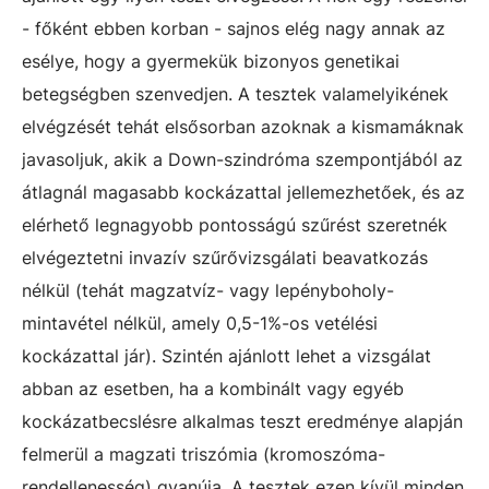
- főként ebben korban - sajnos elég nagy annak az
esélye, hogy a gyermekük bizonyos genetikai
betegségben szenvedjen. A tesztek valamelyikének
elvégzését tehát elsősorban azoknak a kismamáknak
javasoljuk, akik a Down-szindróma szempontjából az
átlagnál magasabb kockázattal jellemezhetőek, és az
elérhető legnagyobb pontosságú szűrést szeretnék
elvégeztetni invazív szűrővizsgálati beavatkozás
nélkül (tehát magzatvíz- vagy lepényboholy-
mintavétel nélkül, amely 0,5-1%-os vetélési
kockázattal jár). Szintén ajánlott lehet a vizsgálat
abban az esetben, ha a kombinált vagy egyéb
kockázatbecslésre alkalmas teszt eredménye alapján
felmerül a magzati triszómia (kromoszóma-
rendellenesség) gyanúja. A tesztek ezen kívül minden