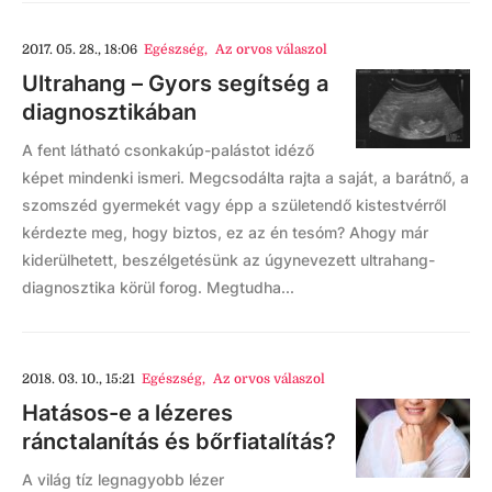
2017. 05. 28., 18:06
Egészség
,
Az orvos válaszol
Ultrahang – Gyors segítség a
diagnosztikában
A fent látható csonkakúp-palástot idéző
képet mindenki ismeri. Megcsodálta rajta a saját, a barátnő, a
szomszéd gyermekét vagy épp a születendő kistestvérről
kérdezte meg, hogy biztos, ez az én tesóm? Ahogy már
kiderülhetett, beszélgetésünk az úgynevezett ultrahang-
diagnosztika körül forog. Megtudha...
2018. 03. 10., 15:21
Egészség
,
Az orvos válaszol
Hatásos-e a lézeres
ránctalanítás és bőrfiatalítás?
A világ tíz legnagyobb lézer