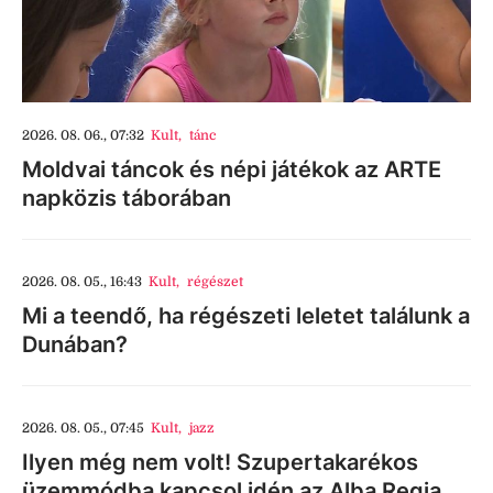
2026. 08. 06., 07:32
Kult
,
tánc
Moldvai táncok és népi játékok az ARTE
napközis táborában
2026. 08. 05., 16:43
Kult
,
régészet
Mi a teendő, ha régészeti leletet találunk a
Dunában?
2026. 08. 05., 07:45
Kult
,
jazz
Ilyen még nem volt! Szupertakarékos
üzemmódba kapcsol idén az Alba Regia