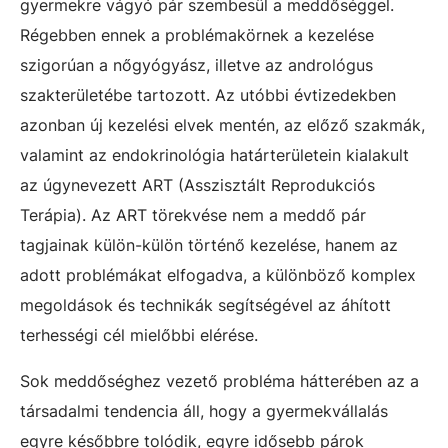
gyermekre vágyó pár szembesül a meddőséggel.
Régebben ennek a problémakörnek a kezelése
szigorúan a nőgyógyász, illetve az andrológus
szakterületébe tartozott. Az utóbbi évtizedekben
azonban új kezelési elvek mentén, az előző szakmák,
valamint az endokrinológia határterületein kialakult
az úgynevezett ART (Asszisztált Reprodukciós
Terápia). Az ART törekvése nem a meddő pár
tagjainak külön-külön történő kezelése, hanem az
adott problémákat elfogadva, a különböző komplex
megoldások és technikák segítségével az áhított
terhességi cél mielőbbi elérése.
Sok meddőséghez vezető probléma hátterében az a
társadalmi tendencia áll, hogy a gyermekvállalás
egyre későbbre tolódik, egyre idősebb párok