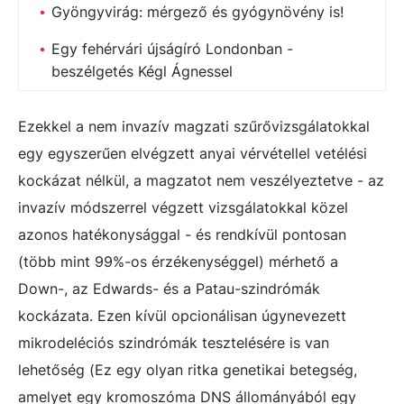
Gyöngyvirág: mérgező és gyógynövény is!
Egy fehérvári újságíró Londonban -
beszélgetés Kégl Ágnessel
Ezekkel a nem invazív magzati szűrővizsgálatokkal
egy egyszerűen elvégzett anyai vérvétellel vetélési
kockázat nélkül, a magzatot nem veszélyeztetve - az
invazív módszerrel végzett vizsgálatokkal közel
azonos hatékonysággal - és rendkívül pontosan
(több mint 99%-os érzékenységgel) mérhető a
Down-, az Edwards- és a Patau-szindrómák
kockázata. Ezen kívül opcionálisan úgynevezett
mikrodeléciós szindrómák tesztelésére is van
lehetőség (Ez egy olyan ritka genetikai betegség,
amelyet egy kromoszóma DNS állományából egy