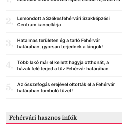
Lemondott a Székesfehérvári Szakképzési
2
.
Centrum kancellárja
Hatalmas területen ég a tarló Fehérvár
3
.
határában, gyorsan terjednek a lángok!
Több lakó már el kellett hagyja otthonát, a
4
.
házak felé terjed a tűz Fehérvár határában
Az összefogás erejével oltották el a Fehérvár
5
.
határában tomboló tüzet!
Fehérvári hasznos infók