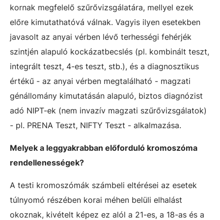
kornak megfelelő szűrővizsgálatára, mellyel ezek
előre kimutathatóvá válnak. Vagyis ilyen esetekben
javasolt az anyai vérben lévő terhességi fehérjék
szintjén alapuló kockázatbecslés (pl. kombinált teszt,
integrált teszt, 4-es teszt, stb.), és a diagnosztikus
értékű - az anyai vérben megtalálható - magzati
génállomány kimutatásán alapuló, biztos diagnózist
adó NIPT-ek (nem invazív magzati szűrővizsgálatok)
- pl. PRENA Teszt, NIFTY Teszt - alkalmazása.
Melyek a leggyakrabban előforduló kromoszóma
rendellenességek?
A testi kromoszómák számbeli eltérései az esetek
túlnyomó részében korai méhen belüli elhalást
okoznak, kivételt képez ez alól a 21-es, a 18-as és a