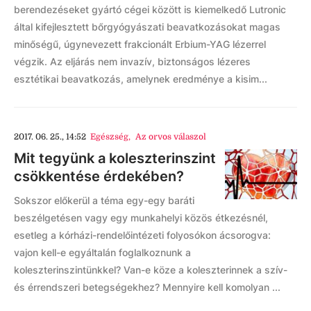
berendezéseket gyártó cégei között is kiemelkedő Lutronic
által kifejlesztett bőrgyógyászati beavatkozásokat magas
minőségű, úgynevezett frakcionált Erbium-YAG lézerrel
végzik. Az eljárás nem invazív, biztonságos lézeres
esztétikai beavatkozás, amelynek eredménye a kisim...
2017. 06. 25., 14:52
Egészség
,
Az orvos válaszol
Mit tegyünk a koleszterinszint
csökkentése érdekében?
Sokszor előkerül a téma egy-egy baráti
beszélgetésen vagy egy munkahelyi közös étkezésnél,
esetleg a kórházi-rendelőintézeti folyosókon ácsorogva:
vajon kell-e egyáltalán foglalkoznunk a
koleszterinszintünkkel? Van-e köze a koleszterinnek a szív-
és érrendszeri betegségekhez? Mennyire kell komolyan ...