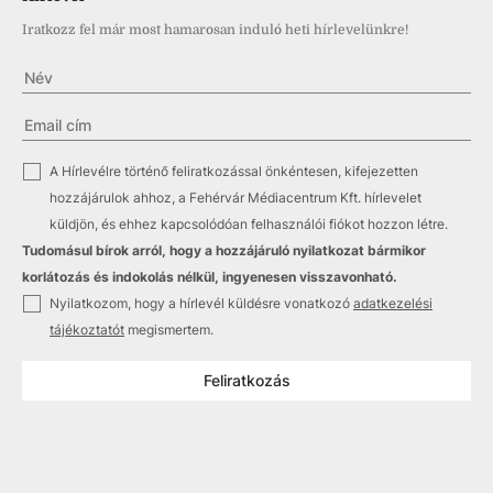
Iratkozz fel már most hamarosan induló heti hírlevelünkre!
✓
A Hírlevélre történő feliratkozással önkéntesen, kifejezetten
hozzájárulok ahhoz, a Fehérvár Médiacentrum Kft. hírlevelet
küldjön, és ehhez kapcsolódóan felhasználói fiókot hozzon létre.
Tudomásul bírok arról, hogy a hozzájáruló nyilatkozat bármikor
korlátozás és indokolás nélkül, ingyenesen visszavonható.
✓
Nyilatkozom, hogy a hírlevél küldésre vonatkozó
adatkezelési
tájékoztatót
megismertem.
Feliratkozás