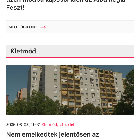
Feszt!
MÉG TÖBB CIKK
Életmód
2026. 08. 02., 11:07
Életmód
,
albérlet
Nem emelkedtek jelentősen az