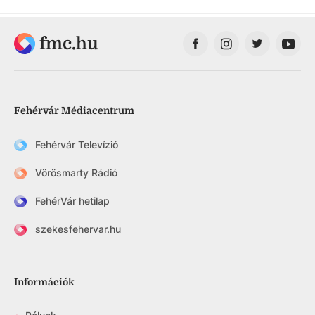
fmc.hu
Fehérvár Médiacentrum
Fehérvár Televízió
Vörösmarty Rádió
FehérVár hetilap
szekesfehervar.hu
Információk