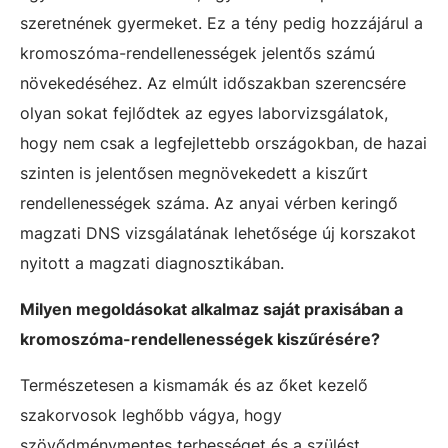
szeretnének gyermeket. Ez a tény pedig hozzájárul a
kromoszóma-rendellenességek jelentős számú
növekedéséhez. Az elmúlt időszakban szerencsére
olyan sokat fejlődtek az egyes laborvizsgálatok,
hogy nem csak a legfejlettebb országokban, de hazai
szinten is jelentősen megnövekedett a kiszűrt
rendellenességek száma. Az anyai vérben keringő
magzati DNS vizsgálatának lehetősége új korszakot
nyitott a magzati diagnosztikában.
Milyen megoldásokat alkalmaz saját praxisában a
kromoszóma-rendellenességek kiszűrésére?
Természetesen a kismamák és az őket kezelő
szakorvosok leghőbb vágya, hogy
szövődménymentes terhességet és a szülést