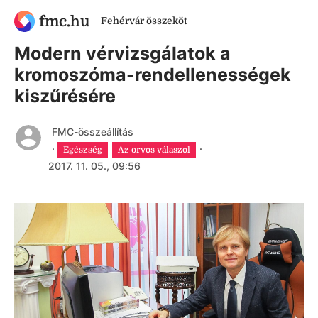
fmc.hu
Fehérvár összeköt
8 évnél régebbi cikk
Modern vérvizsgálatok a
kromoszóma-rendellenességek
kiszűrésére
FMC-összeállítás
·
·
Egészség
Az orvos válaszol
2017. 11. 05., 09:56