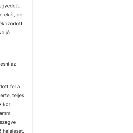
egyedett.
erekét, de
jékozódott
ke jó
resni az
ott fel a
rte, teljes
A kor
 semmi
gszegve
 haláleset.