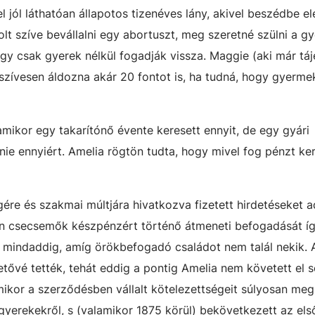
jól láthatóan állapotos tizenéves lány, akivel beszédbe el
t szíve bevállalni egy abortuszt, meg szeretné szülni a gy
hogy csak gyerek nélkül fogadják vissza. Maggie (aki már tá
szívesen áldozna akár 20 fontot is, ha tudná, hogy gyerme
mikor egy takarítónő évente keresett ennyit, de egy gyári
nie ennyiért. Amelia rögtön tudta, hogy mivel fog pénzt ke
ére és szakmai múltjára hivatkozva fizetett hirdetéseket ad
n csecsemők készpénzért történő átmeneti befogadását ígé
 mindaddig, amíg örökbefogadó családot nem talál nekik. 
etővé tették, tehát eddig a pontig Amelia nem követett el
amikor a szerződésben vállalt kötelezettségeit súlyosan me
rekekről, s (valamikor 1875 körül) bekövetkezett az első