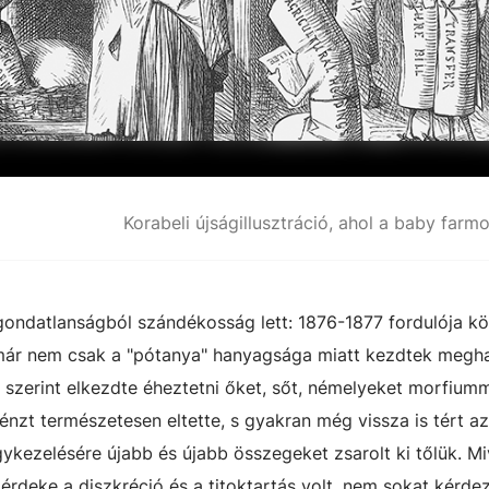
gondatlanságból szándékosság lett: 1876-1877 fordulója k
már nem csak a "pótanya" hanyagsága miatt kezdtek megha
v szerint elkezdte éheztetni őket, sőt, némelyeket morfiumm
pénzt természetesen eltette, s gyakran még vissza is tért az
ykezelésére újabb és újabb összegeket zsarolt ki tőlük. Mi
érdeke a diszkréció és a titoktartás volt, nem sokat kérde