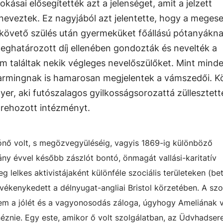
okásai elősegítették azt a jelenséget, amit a jelzett
eveztek. Ez nagyjából azt jelentette, hogy a megese
 követő szülés után gyermeküket főállású pótanyákn
meghatározott díj ellenében gondozták és nevelték a
 találtak nekik végleges nevelőszülőket. Mint mind
farmingnak is hamarosan megjelentek a vámszedői. K
yer, aki futószalagos gyilkosságsorozattá züllesztett
étrehozott intézményt.
ónő volt, s megözvegyüléséig, vagyis 1869-ig különböző
y évvel később zászlót bontó, önmagát vallási-karitatív
lelkes aktivistájaként különféle szociális területeken (be
evékenykedett a délnyugat-angliai Bristol körzetében. A szo
em a jólét és a vagyonosodás záloga, úgyhogy Ameliának 
néznie. Egy este, amikor ő volt szolgálatban, az Üdvhadser