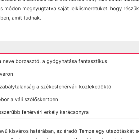
os módon megnyugtatva saját lelkiismeretüket, hogy részük
ben, amit tudnak.
 a neve borzasztó, a gyógyhatása fantasztikus
rváron
zabálytalanság a székesfehérvári közlekedőktől
bor a váli szőlőskertben
pszerűbb fehérvári erkély karácsonyra
vű kisváros határában, az áradó Temze egy utazótáskát 