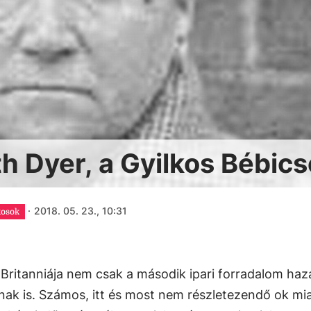
h Dyer, a Gyilkos Bébic
·
2018. 05. 23., 10:31
kosok
Britanniája nem csak a második ipari forradalom haz
ak is. Számos, itt és most nem részletezendő ok mia