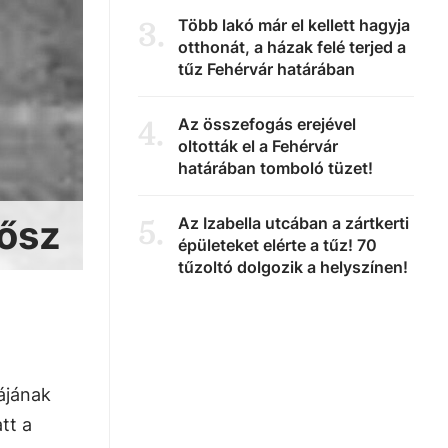
Több lakó már el kellett hagyja
3
.
otthonát, a házak felé terjed a
tűz Fehérvár határában
Az összefogás erejével
4
.
oltották el a Fehérvár
határában tomboló tüzet!
sősz
Az Izabella utcában a zártkerti
5
.
épületeket elérte a tűz! 70
tűzoltó dolgozik a helyszínen!
ájának
tt a