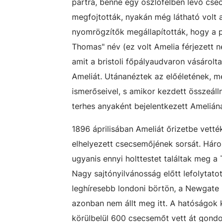
partra, benne egy oszlófélben levő cse
megfojtották, nyakán még látható volt 
nyomrögzítők megállapították, hogy a p
Thomas" név (ez volt Amelia férjezett 
amit a bristoli főpályaudvaron vásárol
Ameliát. Utánanéztek az előéletének, m
ismerőseivel, s amikor kezdett összeálln
terhes anyaként bejelentkezett Amelián
1896 áprilisában Ameliát őrizetbe vetté
elhelyezett csecsemőjének sorsát. Háro
ugyanis ennyi holttestet találtak meg a
Nagy sajtónyilvánosság előtt lefolytato
leghíresebb londoni börtön, a Newgate u
azonban nem állt meg itt. A hatóságok
körülbelül 600 csecsemőt vett át gond