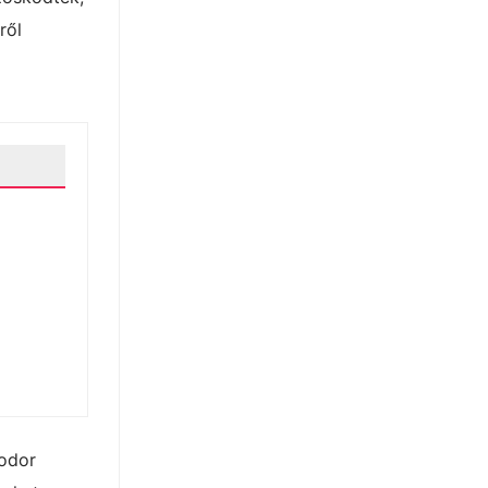
ről
sodor