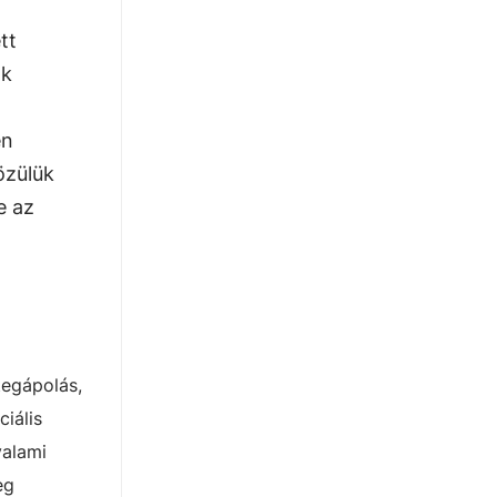
tt
ak
en
özülük
e az
tegápolás,
ciális
valami
eg