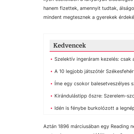
hanem fizettek, amennyit tudtak, álság
mindent megtesznek a gyerekek érdeké
Kedvencek
Szelektív ingeráram kezelés: csak
A 10 legjobb játszótér Székesfehé
Íme egy csokor balesetveszélyes s
Kirándulástipp őszre: Szerelem-szo
Idén is fénybe burkolózott a legné
Aztán 1896 márciusában egy Reading ne