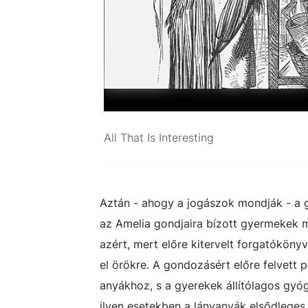
All That Is Interesting
Aztán - ahogy a jogászok mondják - a 
az Amelia gondjaira bízott gyermekek 
azért, mert előre kitervelt forgatóköny
el örökre. A gondozásért előre felvett 
anyákhoz, s a gyerekek állítólagos gyóg
ilyen esetekben a lányanyák elsődleges 