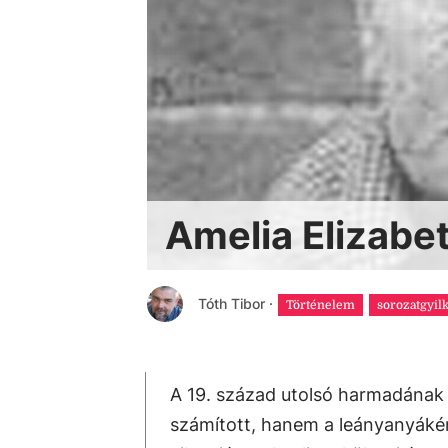
Amelia Elizabet
Tóth Tibor
·
Történelem
sorozatgyil
A 19. század utolsó harmadának 
számított, hanem a leányanyákén