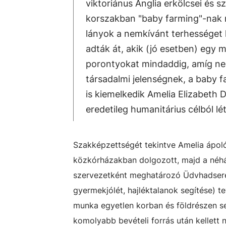
viktoriánus Anglia erkölcsei és sz
korszakban "baby farming"-nak n
lányok a nemkívánt terhességet
adták át, akik (jó esetben) egy 
porontyokat mindaddig, amíg nem
társadalmi jelenségnek, a baby 
is kiemelkedik Amelia Elizabeth D
eredetileg humanitárius célból l
Szakképzettségét tekintve Amelia ápol
közkórházakban dolgozott, majd a néhán
szervezetként meghatározó Üdvhadsereg 
gyermekjólét, hajléktalanok segítése) t
munka egyetlen korban és földrészen s
komolyabb bevételi forrás után kellett 