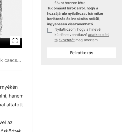
fiókot hozzon létre.
Tudomásul bírok arról, hogy a
hozzájáruló nyilatkozat bármikor
korlátozás és indokolás nélkül,
ingyenesen visszavonható.
Nyilatkozom, hogy a hírlevél
✓
küldésre vonatkozó
adatkezelési
tájékoztatót
megismertem.
Feliratkozás
Korabeli újságillusztráció, ahol a baby farmok csecsemőit csak számlákként ábrázolják
örnyékén
lni, hanem
al altatott
vel az
zősködtek,