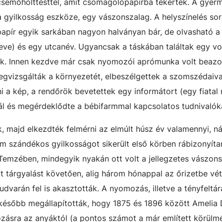
csemőholttesttel, amit csomagolópapírba tekertek. A gyer
a gyilkosság eszköze, egy vászonszalag. A helyszínelés sor
apír egyik sarkában nagyon halványan bár, de olvasható a 
neve) és egy utcanév. Ugyancsak a táskában találtak egy vo
tak. Innen kezdve már csak nyomozói aprómunka volt beazo
egvizsgálták a környezetét, elbeszélgettek a szomszédaiva
i a kép, a rendőrök bevetettek egy informátort (egy fiatal n
ál és megérdeklődte a bébifarmmal kapcsolatos tudnivalók
k, majd elkezdték felmérni az elmúlt húsz év valamennyi, ná
m szándékos gyilkosságot sikerült első körben rábizonyíta
 Temzében, mindegyik nyakán ott volt a jellegzetes vászons
tt tárgyalást követően, alig három hónappal az őrizetbe vét
dvarán fel is akasztották. A nyomozás, illetve a tényfeltár
 később megállapították, hogy 1875 és 1896 között Amelia
ozásra az anyáktól (a pontos számot a már említett körül