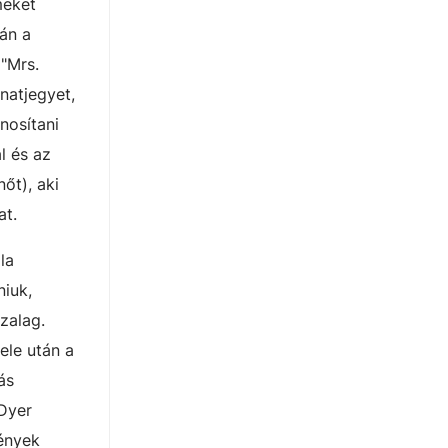
meket
án a
"Mrs.
natjegyet,
nosítani
l és az
őt), aki
at.
la
niuk,
zalag.
ele után a
ás
 Dyer
mények