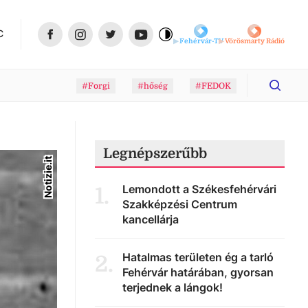
C
Fehérvár-TV
Vörösmarty Rádió
#Forgi
#hőség
#FEDOK
Legnépszerűbb
Notizie.it
Lemondott a Székesfehérvári
1
.
Szakképzési Centrum
kancellárja
Hatalmas területen ég a tarló
2
.
Fehérvár határában, gyorsan
terjednek a lángok!