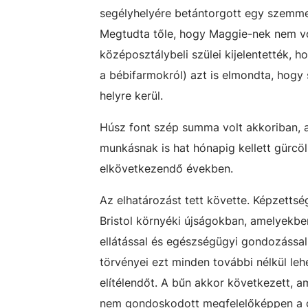
segélyhelyére betántorgott egy szemmel 
Megtudta tőle, hogy Maggie-nek nem vol
középosztálybeli szülei kijelentették, 
a bébifarmokról) azt is elmondta, hogy 
helyre kerül.
Húsz font szép summa volt akkoriban, a
munkásnak is hat hónapig kellett gürcöl
elkövetkezendő években.
Az elhatározást tett követte. Képzettség
Bristol környéki újságokban, amelyekbe
ellátással és egészségügyi gondozással
törvényei ezt minden további nélkül leh
elítélendőt. A bűn akkor következett, 
nem gondoskodott megfelelőképpen a gye