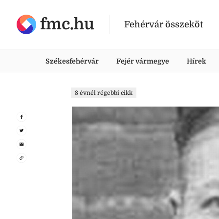
fmc.hu
Fehérvár összeköt
Székesfehérvár
Fejér vármegye
Hírek
8 évnél régebbi cikk