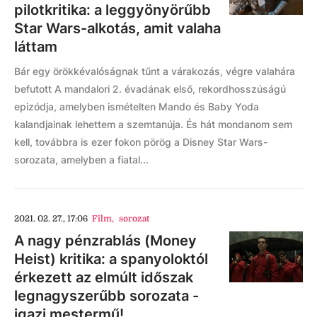
pilotkritika: a leggyönyörűbb
Star Wars-alkotás, amit valaha
láttam
Bár egy örökkévalóságnak tűnt a várakozás, végre valahára
befutott A mandalori 2. évadának első, rekordhosszúságú
epizódja, amelyben ismételten Mando és Baby Yoda
kalandjainak lehettem a szemtanúja. És hát mondanom sem
kell, továbbra is ezer fokon pörög a Disney Star Wars-
sorozata, amelyben a fiatal...
2021. 02. 27., 17:06
Film
,
sorozat
A nagy pénzrablás (Money
Heist) kritika: a spanyoloktól
érkezett az elmúlt időszak
legnagyszerűbb sorozata -
igazi mestermű!