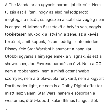
A The Mandalorian ugyanis baromi jól sikerült. Nem
túlzás azt állítani, hogy az első másodperctől
megfogja a nézőt, és egészen a stáblista végéig nem
is engedi el. Minden összetevő a helyén van, vagyis
tökéletesen működik a látvány, a zene, az a kevés
történet, amit kapunk, és ami eddig szinte minden
Disney-féle Star Warsból hiányzott: a hangulat.
Utóbbi ugyanis a lényege ennek a világnak, és ezt a
showrunner, Jon Favreau parádésan érzi. Nem a CGI,
nem a robbanások, nem a minél ocsmányabb
szörnyek, nem a tripla-dupla fénykard, nem a kigyúrt
Darth Vader light, de nem is a Dolby Digital effektek
miatt lesz valami Star Wars, hanem elsősorban a
westernes, ütött-kopott, kalandfilmes hangulattól.