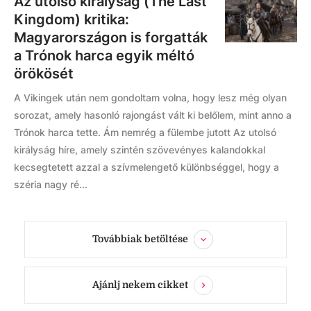
Az utolsó királyság (The Last
Kingdom) kritika:
Magyarországon is forgatták
a Trónok harca egyik méltó
örökösét
A Vikingek után nem gondoltam volna, hogy lesz még olyan
sorozat, amely hasonló rajongást vált ki belőlem, mint anno a
Trónok harca tette. Ám nemrég a fülembe jutott Az utolsó
királyság híre, amely szintén szövevényes kalandokkal
kecsegtetett azzal a szívmelengető különbséggel, hogy a
széria nagy ré...
Továbbiak betöltése
Ajánlj nekem cikket