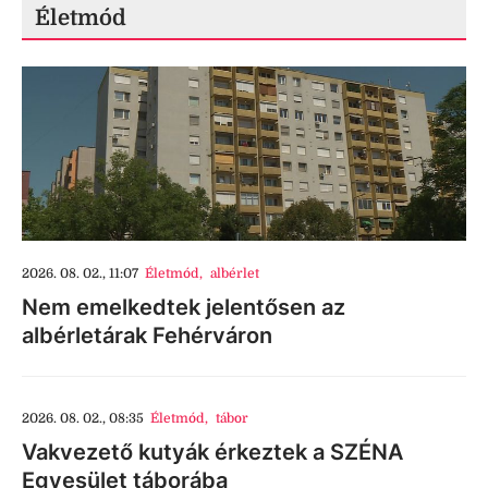
Életmód
2026. 08. 02., 11:07
Életmód
,
albérlet
Nem emelkedtek jelentősen az
albérletárak Fehérváron
2026. 08. 02., 08:35
Életmód
,
tábor
Vakvezető kutyák érkeztek a SZÉNA
Egyesület táborába