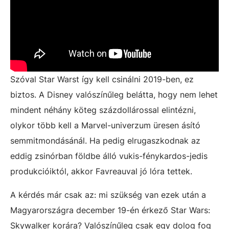
Szóval Star Warst így kell csinálni 2019-ben, ez
biztos. A Disney valószínűleg belátta, hogy nem lehet
mindent néhány köteg százdollárossal elintézni,
olykor több kell a Marvel-univerzum üresen ásító
semmitmondásánál. Ha pedig elrugaszkodnak az
eddig zsinórban földbe álló vukis-fénykardos-jedis
produkcióiktól, akkor Favreauval jó lóra tettek.
A kérdés már csak az: mi szükség van ezek után a
Magyarországra december 19-én érkező Star Wars:
Skywalker korára? Valószínűleg csak egy dolog fog