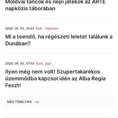
Moldvai táncok és népi játékok az ARTE
napközis táborában
2026. 08. 05., 16:43
Kult
,
régészet
Mi a teendő, ha régészeti leletet találunk a
Dunában?
2026. 08. 05., 07:45
Kult
,
jazz
Ilyen még nem volt! Szupertakarékos
üzemmódba kapcsol idén az Alba Regia
Feszt!
MÉG TÖBB CIKK