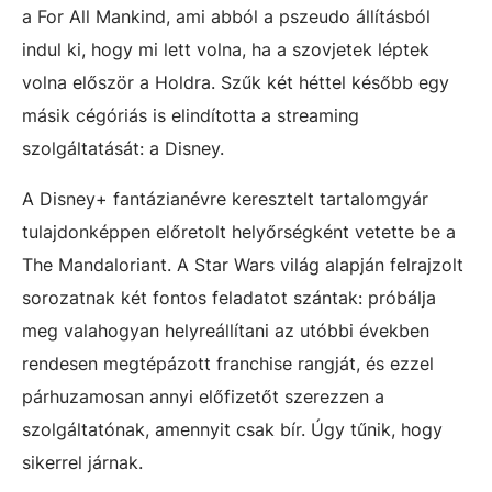
a For All Mankind, ami abból a pszeudo állításból
indul ki, hogy mi lett volna, ha a szovjetek léptek
volna először a Holdra. Szűk két héttel később egy
másik cégóriás is elindította a streaming
szolgáltatását: a Disney.
A Disney+ fantázianévre keresztelt tartalomgyár
tulajdonképpen előretolt helyőrségként vetette be a
The Mandaloriant. A Star Wars világ alapján felrajzolt
sorozatnak két fontos feladatot szántak: próbálja
meg valahogyan helyreállítani az utóbbi években
rendesen megtépázott franchise rangját, és ezzel
párhuzamosan annyi előfizetőt szerezzen a
szolgáltatónak, amennyit csak bír. Úgy tűnik, hogy
sikerrel járnak.