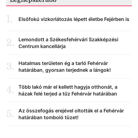
1
.
Elsőfokú vízkorlátozás lépett életbe Fejérben is
Lemondott a Székesfehérvári Szakképzési
2
.
Centrum kancellárja
Hatalmas területen ég a tarló Fehérvár
3
.
határában, gyorsan terjednek a lángok!
Több lakó már el kellett hagyja otthonát, a
4
.
házak felé terjed a tűz Fehérvár határában
Az összefogás erejével oltották el a Fehérvár
5
.
határában tomboló tüzet!