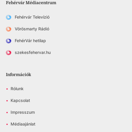
Fehérvár Médiacentrum
Fehérvár Televízió
Vörösmarty Rádió
FehérVár hetilap
szekesfehervar.hu
Információk
•
Rólunk
•
Kapcsolat
•
Impresszum
•
Médiaajánlat