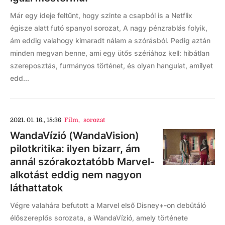
Már egy ideje feltűnt, hogy szinte a csapból is a Netflix
égisze alatt futó spanyol sorozat, A nagy pénzrablás folyik,
ám eddig valahogy kimaradt nálam a szórásból. Pedig aztán
minden megvan benne, ami egy ütős szériához kell: hibátlan
szereposztás, furmányos történet, és olyan hangulat, amilyet
edd...
2021. 01. 16., 18:36
Film
,
sorozat
WandaVízió (WandaVision)
pilotkritika: ilyen bizarr, ám
annál szórakoztatóbb Marvel-
alkotást eddig nem nagyon
láthattatok
Végre valahára befutott a Marvel első Disney+-on debütáló
élőszereplős sorozata, a WandaVízió, amely története