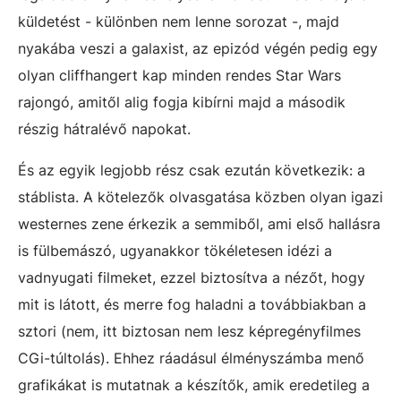
küldetést - különben nem lenne sorozat -, majd
nyakába veszi a galaxist, az epizód végén pedig egy
olyan cliffhangert kap minden rendes Star Wars
rajongó, amitől alig fogja kibírni majd a második
részig hátralévő napokat.
És az egyik legjobb rész csak ezután következik: a
stáblista. A kötelezők olvasgatása közben olyan igazi
westernes zene érkezik a semmiből, ami első hallásra
is fülbemászó, ugyanakkor tökéletesen idézi a
vadnyugati filmeket, ezzel biztosítva a nézőt, hogy
mit is látott, és merre fog haladni a továbbiakban a
sztori (nem, itt biztosan nem lesz képregényfilmes
CGi-túltolás). Ehhez ráadásul élményszámba menő
grafikákat is mutatnak a készítők, amik eredetileg a