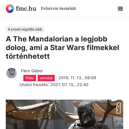
fmc.hu
Fehérvár összeköt
6 évnél régebbi cikk
A The Mandalorian a legjobb
dolog, ami a Star Wars filmekkel
történhetett
Fiers Gábor
·
·
2019. 11. 13., 08:09
Film
sorozat
Utolsó frissítés: 2021. 07. 15., 22:40
IMDb