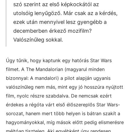
szó szerint az első képkockától az
utolsóig lenyűgöző. Már csak az a kérdés,
ezek után mennyivel lesz gyengébb a
decemberben érkező mozifilm?
Valószínűleg sokkal.
Úgy tűnik, hogy kaptunk egy hatórás Star Wars
filmet. A The Mandalorian (magyarul minden
bizonnyal: A mandalori) a pilot alapján ugyanis
valószínűleg nem más, mint egy jó hosszúra nyújtott
film, nyolc részre szabdalva. De nemcsak ezért
érdekes a régóta várt első élőszereplős Star Wars-
sorozat, hanem mert több helyen is bátran szakít a
hagyományokkal, míg mások előtt pedig elismerésre
méltóan tiszteleg. Aki egyébként úgy rendesen