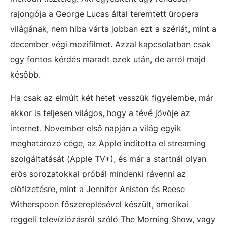
rajongója a George Lucas által teremtett űropera
világának, nem hiba várta jobban ezt a szériát, mint a
december végi mozifilmet. Azzal kapcsolatban csak
egy fontos kérdés maradt ezek után, de arról majd
később.
Ha csak az elmúlt két hetet vesszük figyelembe, már
akkor is teljesen világos, hogy a tévé jövője az
internet. November első napján a világ egyik
meghatározó cége, az Apple indította el streaming
szolgáltatását (Apple TV+), és már a startnál olyan
erős sorozatokkal próbál mindenki rávenni az
előfizetésre, mint a Jennifer Aniston és Reese
Witherspoon főszereplésével készült, amerikai
reggeli televíziózásról szóló The Morning Show, vagy