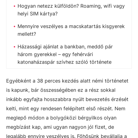
Hogyan netezz külföldön? Roaming, wifi vagy
helyi SIM kártya?
Mennyire veszélyes a macskatartás kisgyerek
mellett?
Házassági ajánlat a bankban, meddő pár
három gyerekkel – egy fehérvári
katonaházaspár szívhez szóló története
Egyébként a 38 perces kezdés alatt némi történetet
is kapunk, bár összességében ez a rész sokkal
inkább egyfajta hosszabbra nyúlt bevezetés érzését
kelti, mint egy rendesen felépített első részét. Nem
meglepő módon a bolygóközi bérgyilkos olyan
megbízást kap, ami ugyan nagyon jól fizet, de
legalább ennyire veszélyes is. Főhősünk bevállalja a