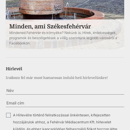
Minden, ami Székesfehérvár
Mindened Fehérvár és környéke? Nekünk is. Hírek, érdekességek,
programok és beszélgetések a világ szerintünk legjobb városáról a
Facebookon.
Hírlevél
Iratkozz fel már most hamarosan induló heti hírlevelünkre!
✓
A Hírlevélre történő feliratkozással önkéntesen, kifejezetten
hozzájárulok ahhoz, a Fehérvár Médiacentrum Kft. hírlevelet
küldjön, és ehhez kapcsolódóan felhasználói fiókot hozzon létre.