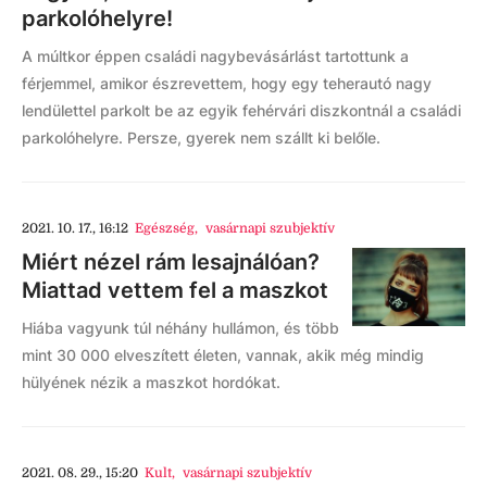
parkolóhelyre!
A múltkor éppen családi nagybevásárlást tartottunk a
férjemmel, amikor észrevettem, hogy egy teherautó nagy
lendülettel parkolt be az egyik fehérvári diszkontnál a családi
parkolóhelyre. Persze, gyerek nem szállt ki belőle.
2021. 10. 17., 16:12
Egészség
,
vasárnapi szubjektív
Miért nézel rám lesajnálóan?
Miattad vettem fel a maszkot
Hiába vagyunk túl néhány hullámon, és több
mint 30 000 elveszített életen, vannak, akik még mindig
hülyének nézik a maszkot hordókat.
2021. 08. 29., 15:20
Kult
,
vasárnapi szubjektív