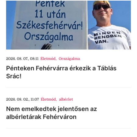
2026. 08. 07., 08:11
Életmód
,
Országalma
Pénteken Fehérvárra érkezik a Táblás
Srác!
2026. 08. 02., 11:07
Életmód
,
albérlet
Nem emelkedtek jelentősen az
albérletárak Fehérváron