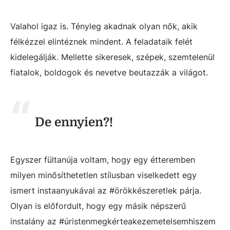
Valahol igaz is. Tényleg akadnak olyan nők, akik
félkézzel elintéznek mindent. A feladataik felét
kidelegálják. Mellette sikeresek, szépek, szemtelenül
fiatalok, boldogok és nevetve beutazzák a világot.
De ennyien?!
Egyszer fültanúja voltam, hogy egy étteremben
milyen minősíthetetlen stílusban viselkedett egy
ismert instaanyukával az #örökkészeretlek párja.
Olyan is előfordult, hogy egy másik népszerű
instalány az #úristenmegkérteakezemetelsemhiszem