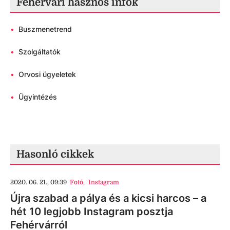
Fehérvári hasznos infók
•
Buszmenetrend
•
Szolgáltatók
•
Orvosi ügyeletek
•
Ügyintézés
Hasonló cikkek
2020. 06. 21., 09:39
Fotó
,
Instagram
Újra szabad a pálya és a kicsi harcos – a
hét 10 legjobb Instagram posztja
Fehérvárról