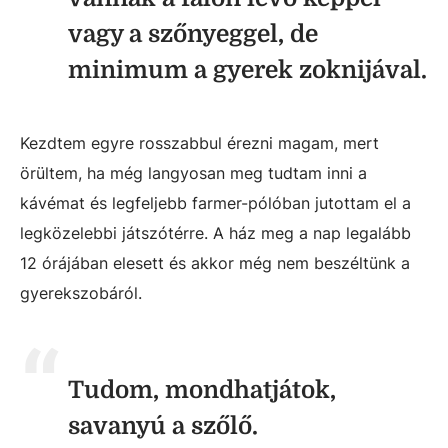
vagy a szőnyeggel, de
minimum a gyerek zoknijával.
Kezdtem egyre rosszabbul érezni magam, mert
örültem, ha még langyosan meg tudtam inni a
kávémat és legfeljebb farmer-pólóban jutottam el a
legközelebbi játszótérre. A ház meg a nap legalább
12 órájában elesett és akkor még nem beszéltünk a
gyerekszobáról.
Tudom, mondhatjátok,
savanyú a szőlő.