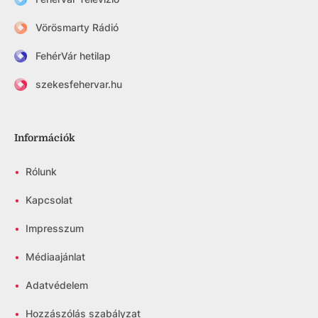
Vörösmarty Rádió
FehérVár hetilap
szekesfehervar.hu
Információk
•
Rólunk
•
Kapcsolat
•
Impresszum
•
Médiaajánlat
•
Adatvédelem
•
Hozzászólás szabályzat