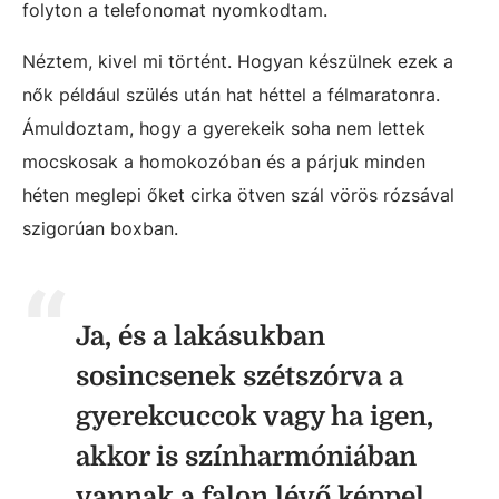
folyton a telefonomat nyomkodtam.
Néztem, kivel mi történt. Hogyan készülnek ezek a
nők például szülés után hat héttel a félmaratonra.
Ámuldoztam, hogy a gyerekeik soha nem lettek
mocskosak a homokozóban és a párjuk minden
héten meglepi őket cirka ötven szál vörös rózsával
szigorúan boxban.
Ja, és a lakásukban
sosincsenek szétszórva a
gyerekcuccok vagy ha igen,
akkor is színharmóniában
vannak a falon lévő képpel