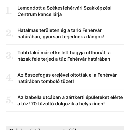
Lemondott a Székesfehérvári Szakképzési
1
.
Centrum kancellárja
Hatalmas területen ég a tarló Fehérvár
2
.
határában, gyorsan terjednek a lángok!
Több lakó már el kellett hagyja otthonát, a
3
.
házak felé terjed a tűz Fehérvár határában
Az összefogás erejével oltották el a Fehérvár
4
.
határában tomboló tüzet!
Az Izabella utcában a zártkerti épületeket elérte
5
.
a tűz! 70 tűzoltó dolgozik a helyszínen!