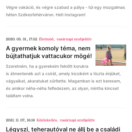
Végre vakáció, és végre szabad a pálya - túl egy mozgalmas
héten Székesfehérváron. Heti Instagram!
2020. 05. 31., 17:52
Életmód
,
vasárnapi szubjektív
A gyermek komoly téma, nem
bújtathatjuk vattacukor mögé!
Szeretném, ha a gyerekeim felnőtt korukra
is átmentenék azt a csírát, amely kicsiként a tiszta énjüket,
vágyaikat, akaratukat sűrítette. Magamban is ezt keresem,
és amikor néha-néha felfedezem, az olyan, mintha kincset
találtam volna.
2021. 11. 07., 16:16
Közlekedés
,
vasárnapi szubjektív
Légyszi, teherautóval ne állj be a családi