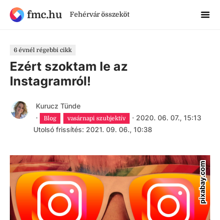
fmc.hu
Fehérvár összeköt
6 évnél régebbi cikk
Ezért szoktam le az
Instagramról!
Kurucz Tünde
·
·
2020. 06. 07., 15:13
Blog
vasárnapi szubjektív
Utolsó frissítés: 2021. 09. 06., 10:38
pixabay.com