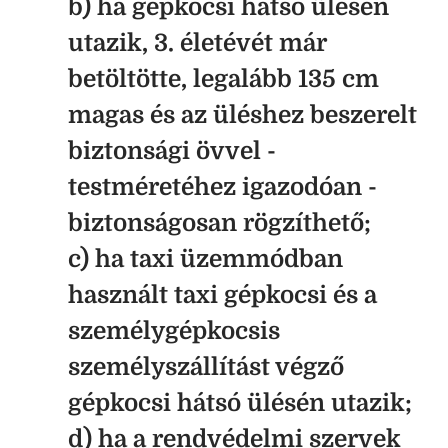
b) ha gépkocsi hátsó ülésén
utazik, 3. életévét már
betöltötte, legalább 135 cm
magas és az üléshez beszerelt
biztonsági övvel -
testméretéhez igazodóan -
biztonságosan rögzíthető;
c) ha taxi üzemmódban
használt taxi gépkocsi és a
személygépkocsis
személyszállítást végző
gépkocsi hátsó ülésén utazik;
d) ha a rendvédelmi szervek