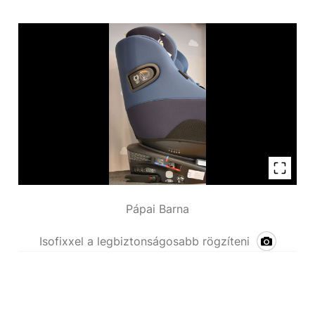
Pápai Barna
Isofixxel a legbiztonságosabb rögzíteni