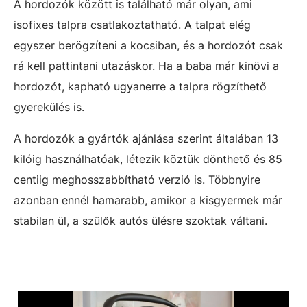
A hordozók között is található már olyan, ami
isofixes talpra csatlakoztatható. A talpat elég
egyszer berögzíteni a kocsiban, és a hordozót csak
rá kell pattintani utazáskor. Ha a baba már kinövi a
hordozót, kapható ugyanerre a talpra rögzíthető
gyerekülés is.
A hordozók a gyártók ajánlása szerint általában 13
kilóig használhatóak, létezik köztük dönthető és 85
centiig meghosszabbítható verzió is. Többnyire
azonban ennél hamarabb, amikor a kisgyermek már
stabilan ül, a szülők autós ülésre szoktak váltani.