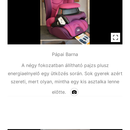
Pápai Barna
A négy fokozatban állítható pajzs plusz
energiaelnyelő egy ütközés során. Sok gyerek azért
szereti, mert olyan, mintha egy kis asztalka lenne
előtte.