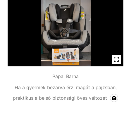
Pápai Barna
Ha a gyermek bezárva érzi magát a pajzsban,
praktikus a belső biztonsági öves változat