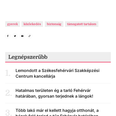
gyerek
közlekedés
biztonság
támogatott tartalom
Legnépszerűbb
Lemondott a Székesfehérvári Szakképzési
1
.
Centrum kancellárja
Hatalmas területen ég a tarló Fehérvár
2
.
határában, gyorsan terjednek a lángok!
Több lakó már el kellett hagyja otthonát, a
3
.