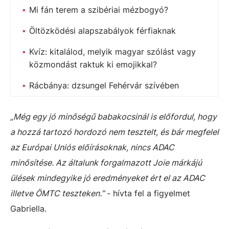
Mi fán terem a szibériai mézbogyó?
Öltözködési alapszabályok férfiaknak
Kvíz: kitalálod, melyik magyar szólást vagy
közmondást raktuk ki emojikkal?
Rácbánya: dzsungel Fehérvár szívében
„Még egy jó minőségű babakocsinál is előfordul, hogy
a hozzá tartozó hordozó nem tesztelt, és bár megfelel
az Európai Uniós előírásoknak, nincs ADAC
minősítése. Az általunk forgalmazott Joie márkájú
ülések mindegyike jó eredményeket ért el az ADAC
illetve ÖMTC teszteken.”
- hívta fel a figyelmet
Gabriella.