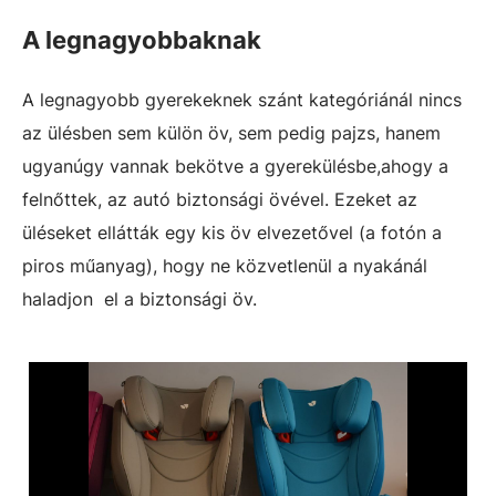
A legnagyobbaknak
A legnagyobb gyerekeknek szánt kategóriánál nincs
az ülésben sem külön öv, sem pedig pajzs, hanem
ugyanúgy vannak bekötve a gyerekülésbe,ahogy a
felnőttek, az autó biztonsági övével. Ezeket az
üléseket ellátták egy kis öv elvezetővel (a fotón a
piros műanyag), hogy ne közvetlenül a nyakánál
haladjon el a biztonsági öv.