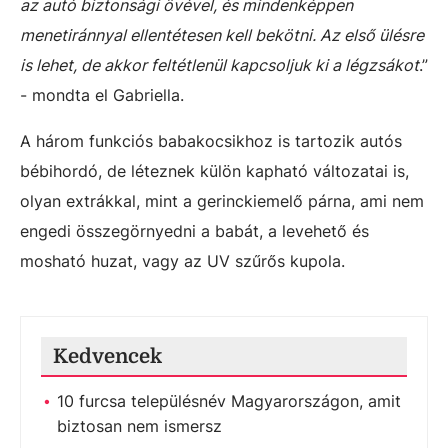
az autó biztonsági övével, és mindenképpen
menetiránnyal ellentétesen kell bekötni. Az első ülésre
is lehet, de akkor feltétlenül kapcsoljuk ki a légzsákot
.”
- mondta el Gabriella.
A három funkciós babakocsikhoz is tartozik autós
bébihordó, de léteznek külön kapható változatai is,
olyan extrákkal, mint a gerinckiemelő párna, ami nem
engedi összegörnyedni a babát, a levehető és
mosható huzat, vagy az UV szűrős kupola.
Kedvencek
10 furcsa településnév Magyarországon, amit
biztosan nem ismersz