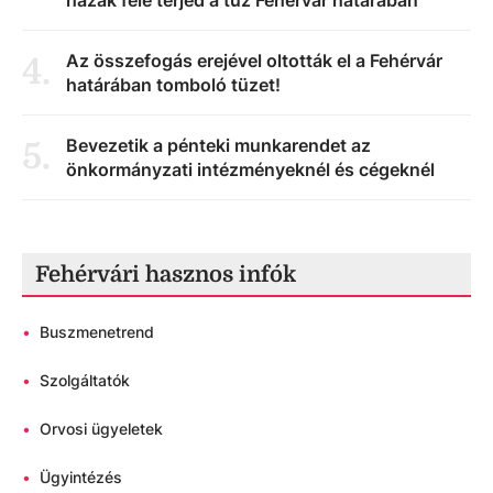
házak felé terjed a tűz Fehérvár határában
Az összefogás erejével oltották el a Fehérvár
4
.
határában tomboló tüzet!
Bevezetik a pénteki munkarendet az
5
.
önkormányzati intézményeknél és cégeknél
Fehérvári hasznos infók
•
Buszmenetrend
•
Szolgáltatók
•
Orvosi ügyeletek
•
Ügyintézés