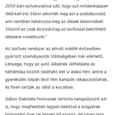
2013-ban nyilvánvalóvá vált, hogy ezt mindenképpen
felül kell írni. Ekkor alkották meg azt a szabályozást,
ami centiben határozza meg az ülések besorolását.
Viszont ez csak és kizárólag az isofixszel beköthető
ülésekre vonatkozik.”
Az isofixes rendszer az elmúlt másfél évtizedben
gyártott személyautók többségében már elérhető.
Lényege, hogy az autó ülésének ülőfelülete és
háttámlája között található két U alakú fém, amire a
gyerekülés talpán lévő fém kampók rákapcsolódnak,
és fixen tartják az ülést a kocsiban.
Gábor Gabriella fontosnak tartotta hangsúlyozni azt
is, hogy megfelelően legyen bekötve a kisgyerek
biztonsági öve: ne legyen túl szoros, de olyan laza