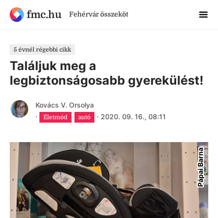
fmc.hu
Fehérvár összeköt
5 évnél régebbi cikk
Találjuk meg a
legbiztonságosabb gyerekülést!
Kovács V. Orsolya
·
·
2020. 09. 16., 08:11
Életmód
autó
Pápai Barna