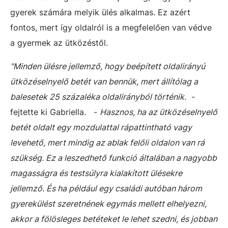
gyerek számára melyik ülés alkalmas. Ez azért
fontos, mert így oldalról is a megfelelően van védve
a gyermek az ütközéstől.
"Minden ülésre jellemző, hogy beépített oldalirányú
ütközéselnyelő betét van bennük, mert állítólag a
balesetek 25 százaléka oldalirányból történik.
-
fejtette ki Gabriella. -
Hasznos, ha az ütközéselnyelő
betét oldalt egy mozdulattal rápattintható vagy
levehető, mert mindig az ablak felőli oldalon van rá
szükség. Ez a leszedhető funkció általában a nagyobb
magasságra és testsúlyra kialakított ülésekre
jellemző. És ha például egy családi autóban három
gyerekülést szeretnének egymás mellett elhelyezni,
akkor a fölösleges betéteket le lehet szedni, és jobban