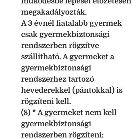
működésbe lépését előzetesen
megakadályozták.
A 3 évnél fiatalabb gyermek
csak gyermekbiztonsági
rendszerben rögzítve
szállítható. A gyermeket a
gyermekbiztonsági
rendszerhez tartozó
hevederekkel (pántokkal) is
rögzíteni kell.
(8) * A gyermeket nem kell
gyermekbiztonsági
rendszerben rögzíteni: