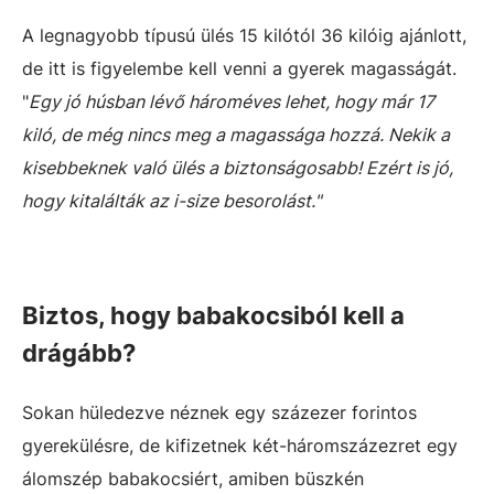
A legnagyobb típusú ülés 15 kilótól 36 kilóig ajánlott,
de itt is figyelembe kell venni a gyerek magasságát.
"
Egy jó húsban lévő hároméves lehet, hogy már 17
kiló, de még nincs meg a magassága hozzá. Nekik a
kisebbeknek való ülés a biztonságosabb! Ezért is jó,
hogy kitalálták az i-size besorolást."
Biztos, hogy babakocsiból kell a
drágább?
Sokan hüledezve néznek egy százezer forintos
gyerekülésre, de kifizetnek két-háromszázezret egy
álomszép babakocsiért, amiben büszkén