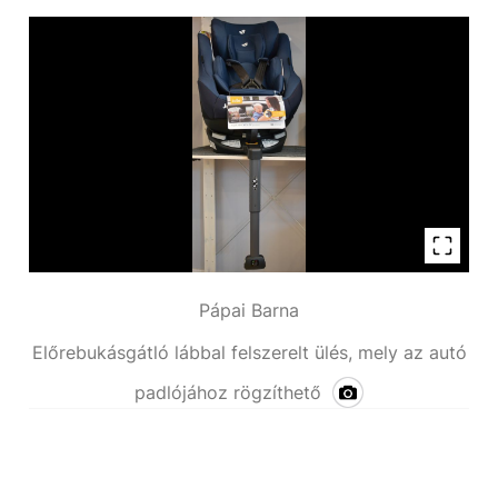
Pápai Barna
Előrebukásgátló lábbal felszerelt ülés, mely az autó
padlójához rögzíthető