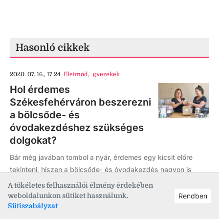
Hasonló cikkek
2020. 07. 16., 17:24
Életmód
,
gyerekek
Hol érdemes
Székesfehérváron beszerezni
a bölcsőde- és
óvodakezdéshez szükséges
dolgokat?
Bár még javában tombol a nyár, érdemes egy kicsit előre
tekinteni, hiszen a bölcsőde- és óvodakezdés nagyon is
karnyújtásnyira van - a székesfehérvári G-Baby Boutique &
A tökéletes felhasználói élmény érdekében
Design Bababolt minőségi megoldásokat kínál a szülőknek.
weboldalunkon sütiket használunk.
Rendben
Sütiszabályzat