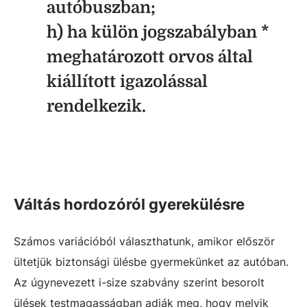
autóbuszban;
h) ha külön jogszabályban *
meghatározott orvos által
kiállított igazolással
rendelkezik.
Váltás hordozóról gyerekülésre
Számos variációból választhatunk, amikor először
ültetjük biztonsági ülésbe gyermekünket az autóban.
Az úgynevezett i-size szabvány szerint besorolt
ülések testmagasságban adják meg, hogy melyik