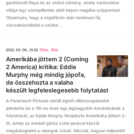
gardírozott Raya és az utolsó sárkány, amely varázslatos
világa egy szempillantás alatt képes magába szippantani.
Olyannyira, hogy a végefőcím után rendesen fáj
visszakászálódni a szürke ...
2021. 03. 06., 18:32
Film
,
film
Amerikába jöttem 2 (Coming
2 America) kritika: Eddie
Murphy még mindig jópofa,
de összehozta a valaha
készült legfeleslegesebb folytatást
A Paramount Pictures derűlt égből villámcsapásként
jelentette be a ‘90-es évek egy legnagyobb durránásának a
folytatását, az Eddie Murphy fémjelezte Amerikába jöttem 2-
őt, amely az eredeti gárda színe-javával készül
megdobogtatni a rajongok szívét. Nézzük, hogyan teljesített