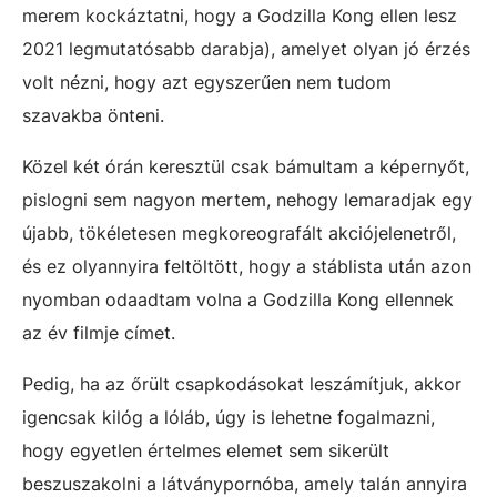
merem kockáztatni, hogy a Godzilla Kong ellen lesz
2021 legmutatósabb darabja), amelyet olyan jó érzés
volt nézni, hogy azt egyszerűen nem tudom
szavakba önteni.
Közel két órán keresztül csak bámultam a képernyőt,
pislogni sem nagyon mertem, nehogy lemaradjak egy
újabb, tökéletesen megkoreografált akciójelenetről,
és ez olyannyira feltöltött, hogy a stáblista után azon
nyomban odaadtam volna a Godzilla Kong ellennek
az év filmje címet.
Pedig, ha az őrült csapkodásokat leszámítjuk, akkor
igencsak kilóg a lóláb, úgy is lehetne fogalmazni,
hogy egyetlen értelmes elemet sem sikerült
beszuszakolni a látványpornóba, amely talán annyira