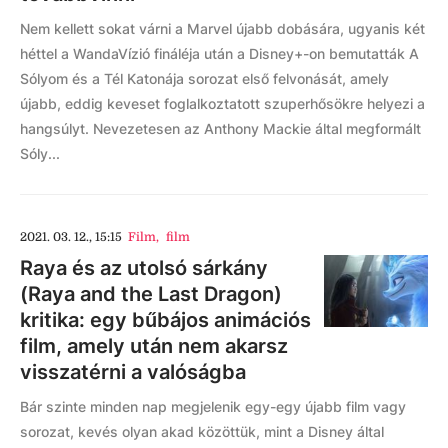
Nem kellett sokat várni a Marvel újabb dobására, ugyanis két
héttel a WandaVízió fináléja után a Disney+-on bemutatták A
Sólyom és a Tél Katonája sorozat első felvonását, amely
újabb, eddig keveset foglalkoztatott szuperhősökre helyezi a
hangsúlyt. Nevezetesen az Anthony Mackie által megformált
Sóly...
2021. 03. 12., 15:15
Film
,
film
Raya és az utolsó sárkány
(Raya and the Last Dragon)
kritika: egy bűbájos animációs
film, amely után nem akarsz
visszatérni a valóságba
Bár szinte minden nap megjelenik egy-egy újabb film vagy
sorozat, kevés olyan akad közöttük, mint a Disney által