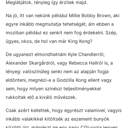
Meglátjátok, tényleg így érzitek majd.
Na jó, itt van nekünk például Millie Bobby Brown, aki
egyre inkább megmutatja tehetségét, ám ebben a
moziban például ez senkit nem fog érdekelni. Szép,
ügyes, okos, de hol van már King Kong?
De ugyanezt elmondhatnám Kyle Chandlerről,
Alexander Skargårdról, vagy Rebecca Hallról is, a
lényeg: valószínűleg senki nem az alapján fogja
eldönteni, megnézi-e a Godzilla Kong ellent vagy
sem, hogy milyen színészi teljesítményekkel
rukkoltak elő a kiváló művészek.
Csak azért kellettek, hogy egyrészt valamivel, vagyis
inkább valakikkel kitöltsék az eszement bunyók
közötti űrt, másrészt ne egy nagy CGI-orgia legyen