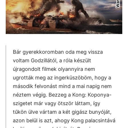
Bár gyerekkoromban oda meg vissza
voltam Godzillától, a róla készült
újragondolt filmek olyannyira nem
ugrották meg az ingerküszöböm, hogy a
második felvonást mind a mai napig nem
néztem végig. Bezzeg a Kong: Koponya-
szigetet már vagy ötször láttam, így
tűkön ülve vártam a két gigász bunyóját,
azon belül is azt, ahogy Kong palacsintává