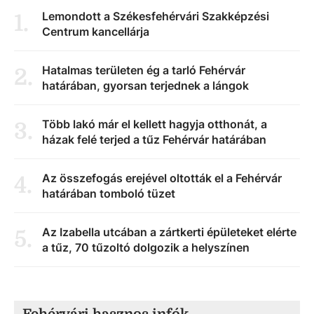
Lemondott a Székesfehérvári Szakképzési
1
.
Centrum kancellárja
Hatalmas területen ég a tarló Fehérvár
2
.
határában, gyorsan terjednek a lángok
Több lakó már el kellett hagyja otthonát, a
3
.
házak felé terjed a tűz Fehérvár határában
Az összefogás erejével oltották el a Fehérvár
4
.
határában tomboló tüzet
Az Izabella utcában a zártkerti épületeket elérte
5
.
a tűz, 70 tűzoltó dolgozik a helyszínen