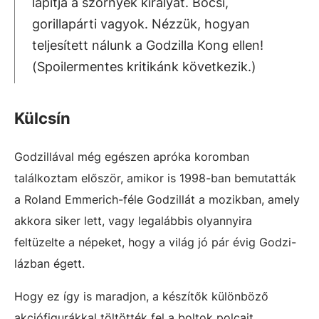
lapítja a szörnyek királyát. Bocsi,
gorillapárti vagyok. Nézzük, hogyan
teljesített nálunk a Godzilla Kong ellen!
(Spoilermentes kritikánk következik.)
Külcsín
Godzillával még egészen apróka koromban
találkoztam először, amikor is 1998-ban bemutatták
a Roland Emmerich-féle Godzillát a mozikban, amely
akkora siker lett, vagy legalábbis olyannyira
feltüzelte a népeket, hogy a világ jó pár évig Godzi-
lázban égett.
Hogy ez így is maradjon, a készítők különböző
akciófigurákkal töltötték fel a boltok polcait,