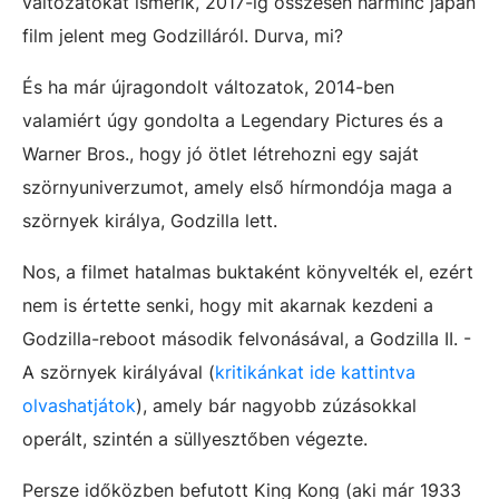
változatokat ismerik, 2017-ig összesen harminc japán
film jelent meg Godzilláról. Durva, mi?
És ha már újragondolt változatok, 2014-ben
valamiért úgy gondolta a Legendary Pictures és a
Warner Bros., hogy jó ötlet létrehozni egy saját
szörnyuniverzumot, amely első hírmondója maga a
szörnyek királya, Godzilla lett.
Nos, a filmet hatalmas buktaként könyvelték el, ezért
nem is értette senki, hogy mit akarnak kezdeni a
Godzilla-reboot második felvonásával, a Godzilla II. -
A szörnyek királyával (
kritikánkat ide kattintva
olvashatjátok
), amely bár nagyobb zúzásokkal
operált, szintén a süllyesztőben végezte.
Persze időközben befutott King Kong (aki már 1933