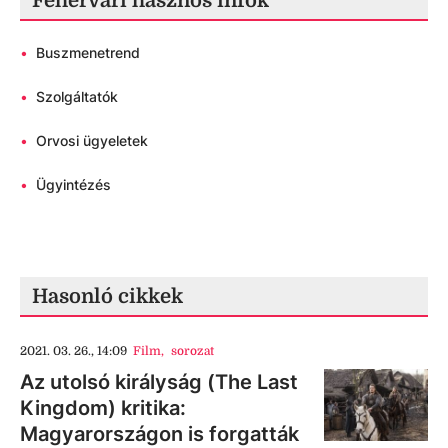
Fehérvári hasznos infók
•
Buszmenetrend
•
Szolgáltatók
•
Orvosi ügyeletek
•
Ügyintézés
Hasonló cikkek
2021. 03. 26., 14:09
Film
,
sorozat
Az utolsó királyság (The Last
Kingdom) kritika:
Magyarországon is forgatták