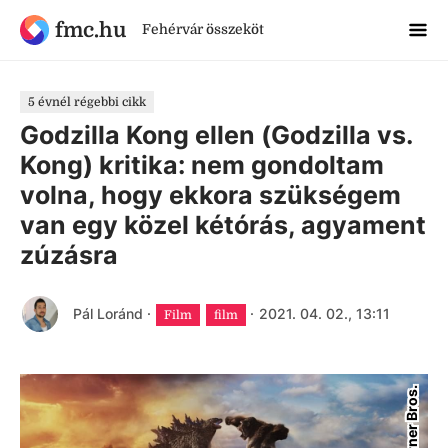
fmc.hu
Fehérvár összeköt
5 évnél régebbi cikk
Godzilla Kong ellen (Godzilla vs.
Kong) kritika: nem gondoltam
volna, hogy ekkora szükségem
van egy közel kétórás, agyament
zúzásra
Pál Loránd
·
·
2021. 04. 02., 13:11
Film
film
Warner Bros.