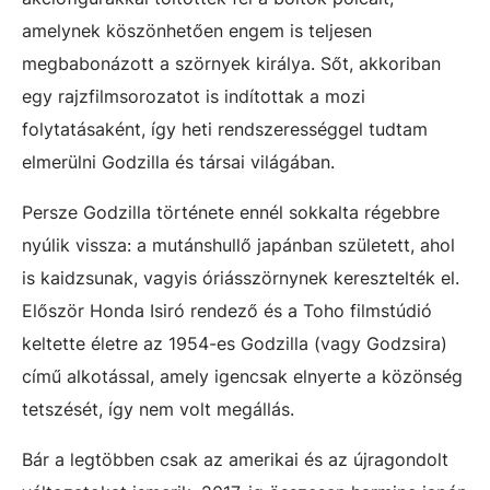
amelynek köszönhetően engem is teljesen
megbabonázott a szörnyek királya. Sőt, akkoriban
egy rajzfilmsorozatot is indítottak a mozi
folytatásaként, így heti rendszerességgel tudtam
elmerülni Godzilla és társai világában.
Persze Godzilla története ennél sokkalta régebbre
nyúlik vissza: a mutánshullő japánban született, ahol
is kaidzsunak, vagyis óriásszörnynek keresztelték el.
Először Honda Isiró rendező és a Toho filmstúdió
keltette életre az 1954-es Godzilla (vagy Godzsira)
című alkotással, amely igencsak elnyerte a közönség
tetszését, így nem volt megállás.
Bár a legtöbben csak az amerikai és az újragondolt