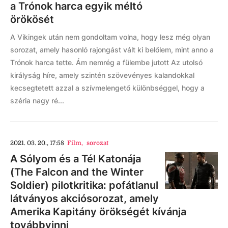
a Trónok harca egyik méltó
örökösét
A Vikingek után nem gondoltam volna, hogy lesz még olyan
sorozat, amely hasonló rajongást vált ki belőlem, mint anno a
Trónok harca tette. Ám nemrég a fülembe jutott Az utolsó
királyság híre, amely szintén szövevényes kalandokkal
kecsegtetett azzal a szívmelengető különbséggel, hogy a
széria nagy ré...
2021. 03. 20., 17:58
Film
,
sorozat
A Sólyom és a Tél Katonája
(The Falcon and the Winter
Soldier) pilotkritika: pofátlanul
látványos akciósorozat, amely
Amerika Kapitány örökségét kívánja
továbbvinni