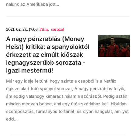
nálunk az Amerikába jött...
2021. 02. 27., 17:06
Film
,
sorozat
A nagy pénzrablás (Money
Heist) kritika: a spanyoloktól
érkezett az elmúlt időszak
legnagyszerűbb sorozata -
igazi mestermű!
Már egy ideje feltűnt, hogy szinte a csapból is a Netflix
égisze alatt futó spanyol sorozat, A nagy pénzrablás folyik,
ám eddig valahogy kimaradt nálam a szórásból. Pedig aztán
minden megvan benne, ami egy ütős szériához kell: hibátlan
szereposztás, furmányos történet, és olyan hangulat, amilyet
edd...