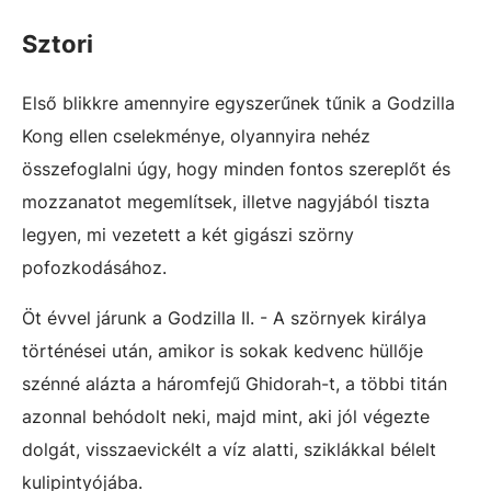
Sztori
Első blikkre amennyire egyszerűnek tűnik a Godzilla
Kong ellen cselekménye, olyannyira nehéz
összefoglalni úgy, hogy minden fontos szereplőt és
mozzanatot megemlítsek, illetve nagyjából tiszta
legyen, mi vezetett a két gigászi szörny
pofozkodásához.
Öt évvel járunk a Godzilla II. - A szörnyek királya
történései után, amikor is sokak kedvenc hüllője
szénné alázta a háromfejű Ghidorah-t, a többi titán
azonnal behódolt neki, majd mint, aki jól végezte
dolgát, visszaevickélt a víz alatti, sziklákkal bélelt
kulipintyójába.