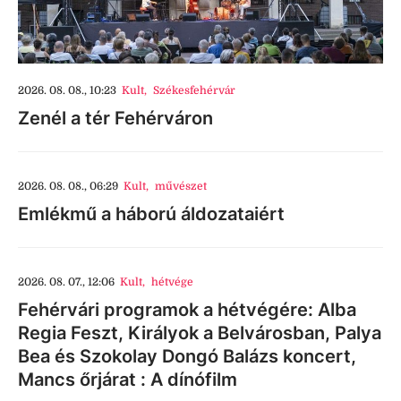
2026. 08. 08., 10:23
Kult
,
Székesfehérvár
Zenél a tér Fehérváron
2026. 08. 08., 06:29
Kult
,
művészet
Emlékmű a háború áldozataiért
2026. 08. 07., 12:06
Kult
,
hétvége
Fehérvári programok a hétvégére: Alba
Regia Feszt, Királyok a Belvárosban, Palya
Bea és Szokolay Dongó Balázs koncert,
Mancs őrjárat : A dínófilm