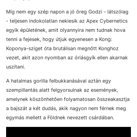
Míg nem egy szép napon a jó öreg Godzi - látszólag
- teljesen indokolatlan nekiesik az Apex Cybernetics
egyik épületének, amit olyannyira nem tudnak hova
tenni a fejesek, hogy útjuk egyenesen a Kong:
Koponya-sziget óta brutálisan megnőtt Konghoz
vezet, akit azon nyomban az óriásgyík ellen akarnak
uszítani.
A hatalmas gorilla felbukkanásával aztán egy
szempillantás alatt felgyorsulnak az események,
amelynek köszönhetően folyamatosan összeakasztja
a bajszát a két dudás, akik nagyon nem férnek meg
egymás mellett a Földnek nevezett csárdában.