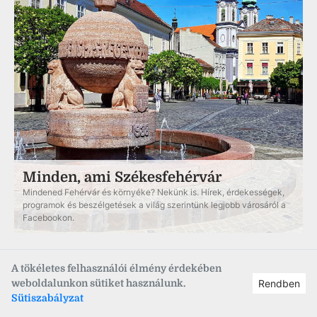
Minden, ami Székesfehérvár
Mindened Fehérvár és környéke? Nekünk is. Hírek, érdekességek,
programok és beszélgetések a világ szerintünk legjobb városáról a
Facebookon.
A tökéletes felhasználói élmény érdekében
Hírlevél
weboldalunkon sütiket használunk.
Rendben
Sütiszabályzat
Iratkozz fel már most hamarosan induló heti hírlevelünkre!