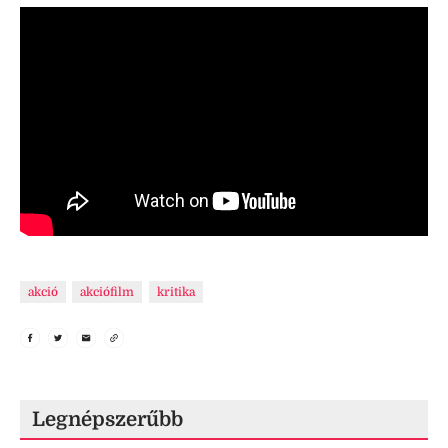
akció
akciófilm
kritika
Legnépszerűbb