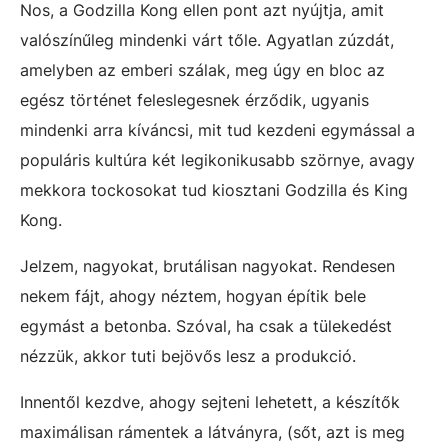
Nos, a Godzilla Kong ellen pont azt nyújtja, amit
valószínűleg mindenki várt tőle. Agyatlan zúzdát,
amelyben az emberi szálak, meg úgy en bloc az
egész történet feleslegesnek érződik, ugyanis
mindenki arra kíváncsi, mit tud kezdeni egymással a
populáris kultúra két legikonikusabb szörnye, avagy
mekkora tockosokat tud kiosztani Godzilla és King
Kong.
Jelzem, nagyokat, brutálisan nagyokat. Rendesen
nekem fájt, ahogy néztem, hogyan építik bele
egymást a betonba. Szóval, ha csak a tülekedést
nézzük, akkor tuti bejövős lesz a produkció.
Innentől kezdve, ahogy sejteni lehetett, a készítők
maximálisan rámentek a látványra, (sőt, azt is meg