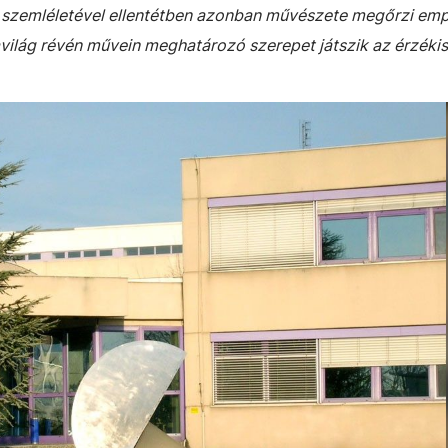
ő szemléletével ellentétben azonban művészete megőrzi emp
világ révén művein meghatározó szerepet játszik az érzékis