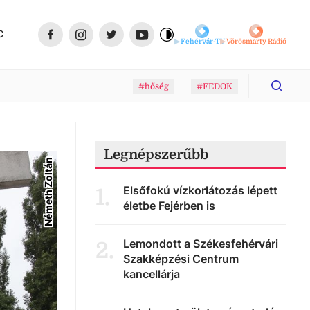
C
Fehérvár-TV
Vörösmarty Rádió
#hőség
#FEDOK
Legnépszerűbb
Németh Zoltán
Elsőfokú vízkorlátozás lépett
1
.
életbe Fejérben is
Lemondott a Székesfehérvári
2
.
Szakképzési Centrum
kancellárja