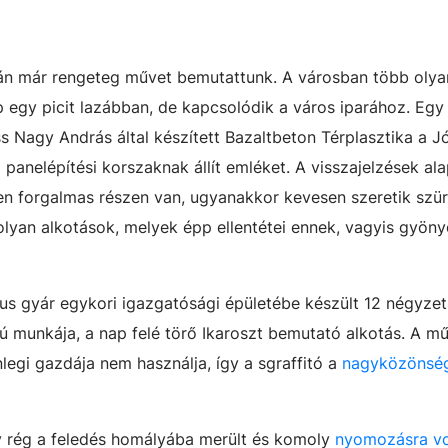
sán már rengeteg művet bemutattunk. A városban több olya
p egy picit lazábban, de kapcsolódik a város iparához. Egy
s Nagy András által készített Bazaltbeton Térplasztika a J
a panelépítési korszaknak állít emléket. A visszajelzések ala
en forgalmas részen van, ugyanakkor kevesen szeretik szü
olyan alkotások, melyek épp ellentétei ennek, vagyis gyöny
arus gyár egykori igazgatósági épületébe készült 12 négyze
ú munkája, a nap felé törő Ikaroszt bemutató alkotás. A mű
nlegi gazdája nem használja, így a sgraffitó a
nagyközönség
ly rég a feledés homályába merült és komoly
nyomozásra vo