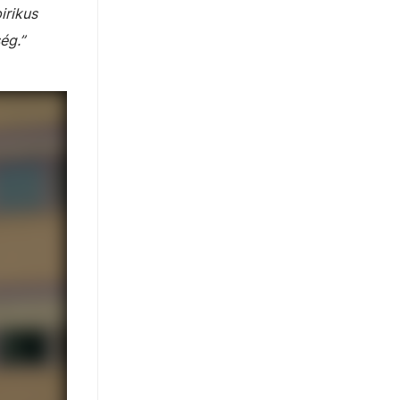
irikus
ég.”