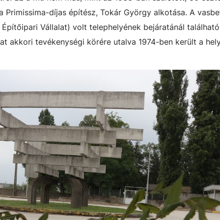
a Primissima-díjas építész, Tokár György alkotása. A vasb
Építőipari Vállalat) volt telephelyének bejáratánál található
lat akkori tevékenységi körére utalva 1974-ben került a hely