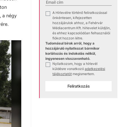
eton
A Hírlevélre történő feliratkozással
✓
, a négy
önkéntesen, kifejezetten
hozzájárulok ahhoz, a Fehérvár
ére.
Médiacentrum Kft. hírlevelet küldjön,
és ehhez kapcsolódóan felhasználói
fiókot hozzon létre.
Tudomásul bírok arról, hogy a
hozzájáruló nyilatkozat bármikor
korlátozás és indokolás nélkül,
ingyenesen visszavonható.
Nyilatkozom, hogy a hírlevél
✓
küldésre vonatkozó
adatkezelési
tájékoztatót
megismertem.
Feliratkozás