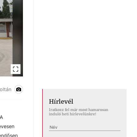
oltán
Hírlevél
Iratkozz fel már most hamarosan
induló heti hírlevelünkre!
 A
kevesen
tendősen