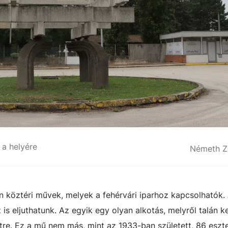
 a helyére
Németh Z
an köztéri művek, melyek a fehérvári iparhoz kapcsolhatók.
is eljuthatunk. Az egyik egy olyan alkotás, melyről talán 
létre. Ez a mű nem más, mint az 1933-ban született, 86 esz