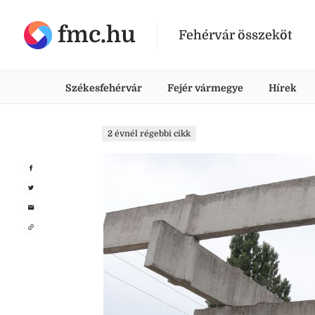
fmc.hu
Fehérvár összeköt
Székesfehérvár
Fejér vármegye
Hírek
2 évnél régebbi cikk