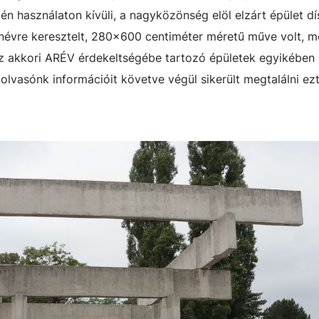
tén használaton kívüli, a nagyközönség elöl elzárt épület d
névre keresztelt, 280x600 centiméter méretű műve volt, m
az akkori ARÉV érdekeltségébe tartozó épületek egyikében
olvasónk információit követve végül sikerült megtalálni ez