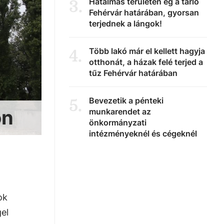
Hatalmas területen ég a tarló
3
.
Fehérvár határában, gyorsan
terjednek a lángok!
Több lakó már el kellett hagyja
4
.
otthonát, a házak felé terjed a
tűz Fehérvár határában
Bevezetik a pénteki
5
.
on
munkarendet az
önkormányzati
intézményeknél és cégeknél
ok
el