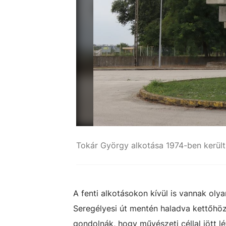
Tokár György alkotása 1974-ben került
A fenti alkotásokon kívül is vannak oly
Seregélyesi út mentén haladva kettőhöz 
gondolnák, hogy művészeti céllal jött 