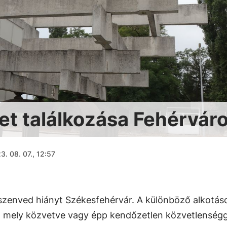
et találkozása Fehérvár
3. 08. 07., 12:57
zenved hiányt Székesfehérvár. A különböző alkotás
nk, mely közvetve vagy épp kendőzetlen közvetlenségg