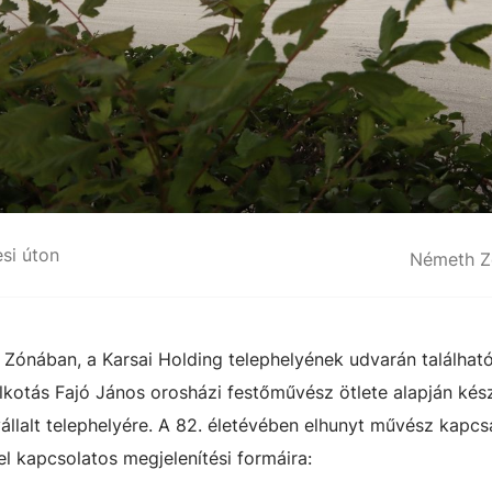
esi úton
Németh Z
 Zónában, a Karsai Holding telephelyének udvarán található
kotás Fajó János orosházi festőművész ötlete alapján kész
llalt telephelyére. A 82. életévében elhunyt művész kapcs
el kapcsolatos megjelenítési formáira: