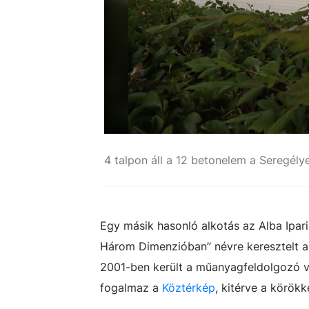
4 talpon áll a 12 betonelem a Seregély
Egy másik hasonló alkotás az Alba Ipari
Három Dimenzióban” névre keresztelt al
2001-ben került a műanyagfeldolgozó vá
fogalmaz a
Köztérkép
, kitérve a körökk