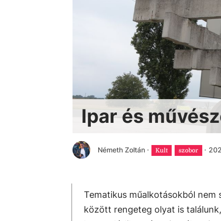
Ipar és művész
Németh Zoltán
·
·
202
Kult
szobor
Tematikus műalkotásokból nem s
között rengeteg olyat is találu