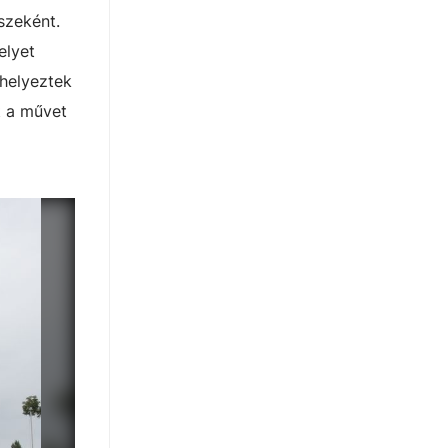
íszeként.
elyet
 helyeztek
t a művet