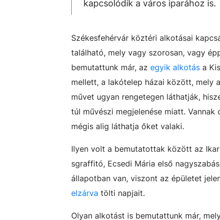
kapcsolódik a város iparához is.
Székesfehérvár köztéri alkotásai kapc
található, mely vagy szorosan, vagy ép
bemutattunk már, az
egyik alkotás
a Kis
mellett, a lakótelep házai között, mely 
művet ugyan rengetegen láthatják, hisz
túl művészi megjelenése miatt. Vannak 
mégis alig láthatja őket valaki.
Ilyen volt a bemutatottak között az Ik
sgraffitó, Ecsedi Mária első nagyszabás
állapotban van, viszont az épületet jele
elzárva
tölti napjait.
Olyan alkotást is bemutattunk már, me