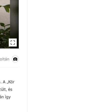
oltán
. A „Kör
ült, és
án így