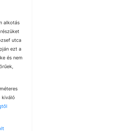
n alkotás
 részüket
ózsef utca
pján ezt a
rke és nem
örűek,
tméteres
 kiváló
től
lt