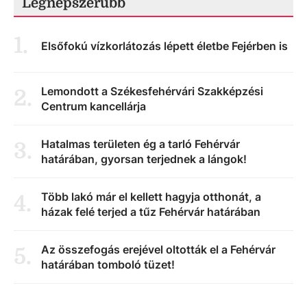
Legnépszerűbb
1
.
Elsőfokú vízkorlátozás lépett életbe Fejérben is
Lemondott a Székesfehérvári Szakképzési
2
.
Centrum kancellárja
Hatalmas területen ég a tarló Fehérvár
3
.
határában, gyorsan terjednek a lángok!
Több lakó már el kellett hagyja otthonát, a
4
.
házak felé terjed a tűz Fehérvár határában
Az összefogás erejével oltották el a Fehérvár
5
.
határában tomboló tüzet!