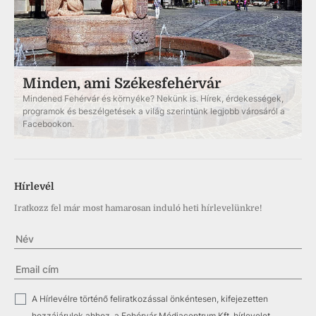
Minden, ami Székesfehérvár
Mindened Fehérvár és környéke? Nekünk is. Hírek, érdekességek,
programok és beszélgetések a világ szerintünk legjobb városáról a
Facebookon.
Hírlevél
Iratkozz fel már most hamarosan induló heti hírlevelünkre!
✓
A Hírlevélre történő feliratkozással önkéntesen, kifejezetten
hozzájárulok ahhoz, a Fehérvár Médiacentrum Kft. hírlevelet