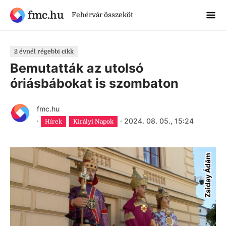
fmc.hu
Fehérvár összeköt
2 évnél régebbi cikk
Bemutatták az utolsó
óriásbábokat is szombaton
fmc.hu
·
·
2024. 08. 05., 15:24
Hírek
Királyi Napok
Zsiday Ádám