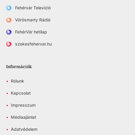
Fehérvár Televízió
Vörösmarty Rádió
FehérVár hetilap
szekesfehervar.hu
Információk
•
Rólunk
•
Kapcsolat
•
Impresszum
•
Médiaajánlat
•
Adatvédelem