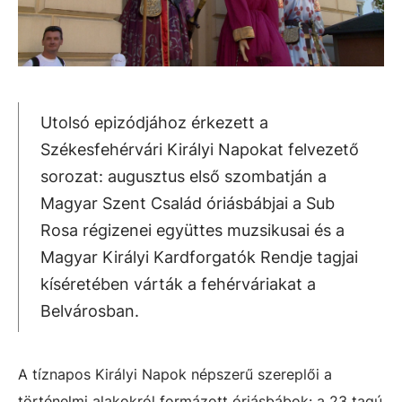
Utolsó epizódjához érkezett a
Székesfehérvári Királyi Napokat felvezető
sorozat: augusztus első szombatján a
Magyar Szent Család óriásbábjai a Sub
Rosa régizenei együttes muzsikusai és a
Magyar Királyi Kardforgatók Rendje tagjai
kíséretében várták a fehérváriakat a
Belvárosban.
A tíznapos Királyi Napok népszerű szereplői a
történelmi alakokról formázott óriásbábok: a 23 tagú