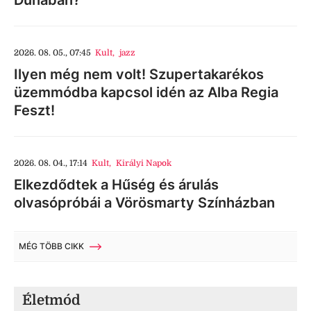
Dunában?
2026. 08. 05., 07:45
Kult
,
jazz
Ilyen még nem volt! Szupertakarékos
üzemmódba kapcsol idén az Alba Regia
Feszt!
2026. 08. 04., 17:14
Kult
,
Királyi Napok
Elkezdődtek a Hűség és árulás
olvasópróbái a Vörösmarty Színházban
MÉG TÖBB CIKK
Életmód