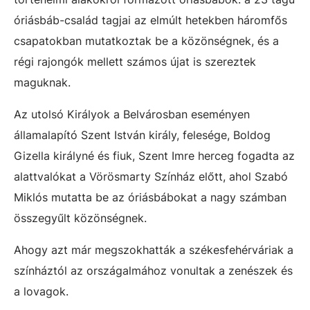
óriásbáb-család tagjai az elmúlt hetekben háromfős
csapatokban mutatkoztak be a közönségnek, és a
régi rajongók mellett számos újat is szereztek
maguknak.
Az utolsó Királyok a Belvárosban eseményen
államalapító Szent István király, felesége, Boldog
Gizella királyné és fiuk, Szent Imre herceg fogadta az
alattvalókat a Vörösmarty Színház előtt, ahol Szabó
Miklós mutatta be az óriásbábokat a nagy számban
összegyűlt közönségnek.
Ahogy azt már megszokhatták a székesfehérváriak a
színháztól az országalmához vonultak a zenészek és
a lovagok.