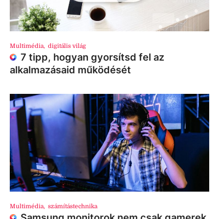
Multimédia
,
digitális világ
7 tipp, hogyan gyorsítsd fel az
alkalmazásaid működését
Multimédia
,
számítástechnika
Samsung monitorok nem csak gamerek