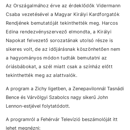
Az Országalmához érve az érdeklődők Vidermann
Csaba vezetésével a Magyar Királyi Kardforgatók
Rendjének bemutatóját tekinthették meg. Harcos
Edina
rendezvényszervező elmondta, a Királyi
Napokat felvezető sorozatának utolsó része is
sikeres volt, de az időjárásnak köszönhetően nem
a hagyományos módon tudták bemutatni az
óriásbábokat, a szél miatt csak a színház előtt
tekinthették meg az alattvalók.
A program a Zichy ligetben, a Zenepavilonnál Tasnádi
Bence és Várvölgyi Szabolcs nagy sikerű John
Lennon-estjével folytatódott.
A programról a Fehérvár Televízió beszámolóját itt
lehet megnézni: