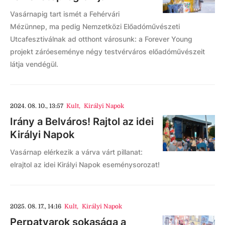
Vasárnapig tart ismét a Fehérvári
Mézünnep, ma pedig Nemzetközi Előadóművészeti
Utcafesztiválnak ad otthont városunk: a Forever Young
projekt záróeseménye négy testvérváros előadóművészeit
látja vendégül.
2024. 08. 10., 13:57
Kult
,
Királyi Napok
Irány a Belváros! Rajtol az idei
Királyi Napok
Vasárnap elérkezik a várva várt pillanat:
elrajtol az idei Királyi Napok eseménysorozat!
2025. 08. 17., 14:16
Kult
,
Királyi Napok
Perpatvarok sokasága a