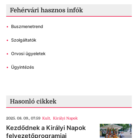
Fehérvári hasznos infók
•
Buszmenetrend
•
Szolgáltatók
•
Orvosi ügyeletek
•
Ügyintézés
Hasonló cikkek
2025. 08. 09., 07:59
Kult
,
Királyi Napok
Kezdődnek a Királyi Napok
felvezetőprogramjai