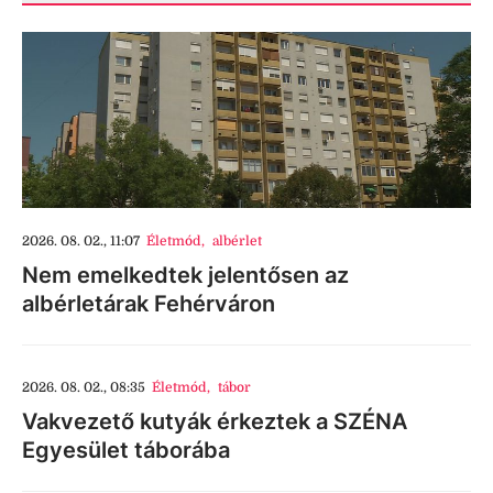
2026. 08. 02., 11:07
Életmód
,
albérlet
Nem emelkedtek jelentősen az
albérletárak Fehérváron
2026. 08. 02., 08:35
Életmód
,
tábor
Vakvezető kutyák érkeztek a SZÉNA
Egyesület táborába