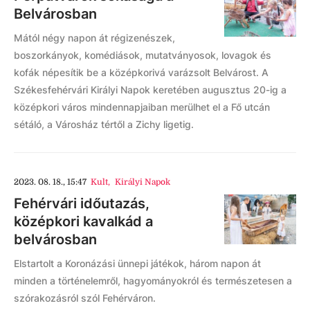
Belvárosban
Mától négy napon át régizenészek,
boszorkányok, komédiások, mutatványosok, lovagok és
kofák népesítik be a középkorivá varázsolt Belvárost. A
Székesfehérvári Királyi Napok keretében augusztus 20-ig a
középkori város mindennapjaiban merülhet el a Fő utcán
sétáló, a Városház tértől a Zichy ligetig.
2023. 08. 18., 15:47
Kult
,
Királyi Napok
Fehérvári időutazás,
középkori kavalkád a
belvárosban
Elstartolt a Koronázási ünnepi játékok, három napon át
minden a történelemről, hagyományokról és természetesen a
szórakozásról szól Fehérváron.