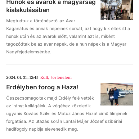
Hunok és avarok a magyarság
kialakulásában
Megtudtuk a történésztől az Avar
Kaganátus és annak népeinek sorsát, azt hogy kik éltek itt a
hunok után és az avarok előtt, valamint azt is, miként
tagozódtak be az avar népek, de a hun népek is a Magyar
Nagyfejedelemségbe.
2024. 01. 31., 12:45
Kult
,
történelem
Erdélyben forog a Haza!
Összecsomagoltak majd Erdély felé vették
az irányt kollágáink. A végéhez közeledik
ugyanis Kovács Szilvi és Matuz János Haza! című filmjének
forgatása. Az utazás során Lantai Májer József szibériai
hadifogoly naplója elevenedik meg.