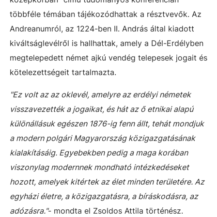
többféle témában tájékozódhattak a résztvevők. Az
Andreanumról, az 1224-ben II. András által kiadott
kiváltságlevélről is hallhattak, amely a Dél-Erdélyben
megtelepedett német ajkú vendég telepesek jogait és
kötelezettségeit tartalmazta.
"Ez volt az az oklevél, amelyre az erdélyi németek
visszavezették a jogaikat, és hát az ő etnikai alapú
különállásuk egészen 1876-ig fenn állt, tehát mondjuk
a modern polgári Magyarország közigazgatásának
kialakításáig. Egyebekben pedig a maga korában
viszonylag modernnek mondható intézkedéseket
hozott, amelyek kitértek az élet minden területére. Az
egyházi életre, a közigazgatásra, a bíráskodásra, az
adózásra."
- mondta el Zsoldos Attila történész.