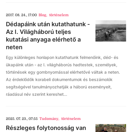
2017. 08. 24., 17:00
Blog
,
történelem
Dédapáink után kutathatunk -
Az I. Világháború teljes
kutatási anyaga elérhető a
neten
Egy különleges honlapon kutathatunk felmenőink, déd- és
ükapáink után - az I. világháborús hadtestek, személyek,
történések egy gombnyomással elérhetővé váltak a neten.
Az érdeklődők korabeli dokumentumok és beszámolók
segítségével tanulmányozhatják a háború eseményeit,
ráadásul név szerint kereshet...
2025. 07. 23., 07:55
Tudomány
,
történelem
Részleges folytonosság van