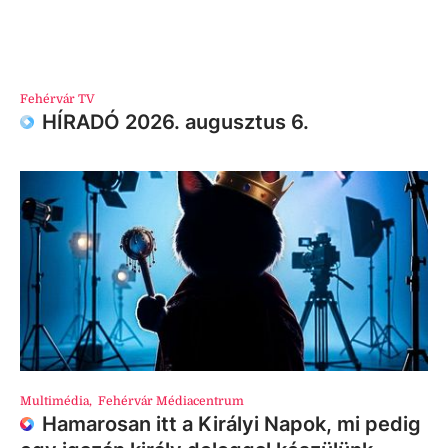
Fehérvár TV
HÍRADÓ 2026. augusztus 6.
Multimédia
,
Fehérvár Médiacentrum
Hamarosan itt a Királyi Napok, mi pedig