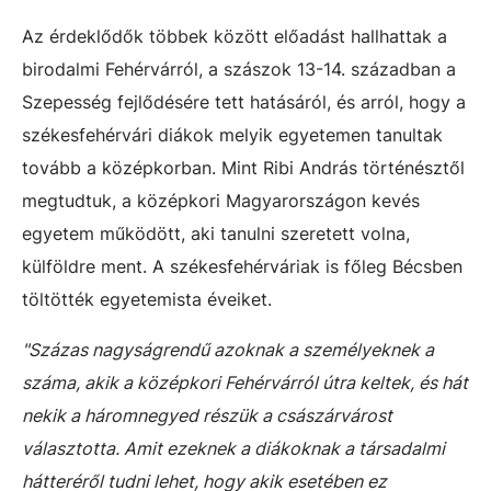
Az érdeklődők többek között előadást hallhattak a
birodalmi Fehérvárról, a szászok 13-14. században a
Szepesség fejlődésére tett hatásáról, és arról, hogy a
székesfehérvári diákok melyik egyetemen tanultak
tovább a középkorban. Mint Ribi András történésztől
megtudtuk, a középkori Magyarországon kevés
egyetem működött, aki tanulni szeretett volna,
külföldre ment. A székesfehérváriak is főleg Bécsben
töltötték egyetemista éveiket.
"Százas nagyságrendű azoknak a személyeknek a
száma, akik a középkori Fehérvárról útra keltek, és hát
nekik a háromnegyed részük a császárvárost
választotta. Amit ezeknek a diákoknak a társadalmi
hátteréről tudni lehet, hogy akik esetében ez