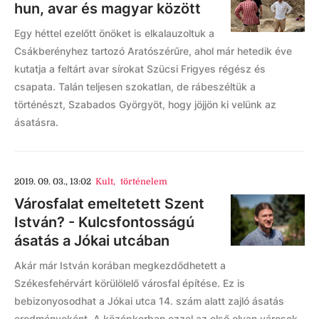
hun, avar és magyar között
Egy héttel ezelőtt önöket is elkalauzoltuk a
Csákberényhez tartozó Aratószérűre, ahol már hetedik éve
kutatja a feltárt avar sírokat Szücsi Frigyes régész és
csapata. Talán teljesen szokatlan, de rábeszéltük a
történészt, Szabados Györgyöt, hogy jöjjön ki velünk az
ásatásra.
2019. 09. 03., 13:02
Kult
,
történelem
Városfalat emeltetett Szent
István? - Kulcsfontosságú
ásatás a Jókai utcában
Akár már István korában megkezdődhetett a
Székesfehérvárt körülölelő városfal építése. Ez is
bebizonyosodhat a Jókai utca 14. szám alatt zajló ásatás
eredményeként. A középkorban ezzel az első olyan városok