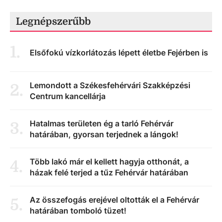
Legnépszerűbb
1
.
Elsőfokú vízkorlátozás lépett életbe Fejérben is
Lemondott a Székesfehérvári Szakképzési
2
.
Centrum kancellárja
Hatalmas területen ég a tarló Fehérvár
3
.
határában, gyorsan terjednek a lángok!
Több lakó már el kellett hagyja otthonát, a
4
.
házak felé terjed a tűz Fehérvár határában
Az összefogás erejével oltották el a Fehérvár
5
.
határában tomboló tüzet!