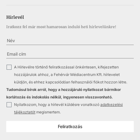
Hírlevél
Iratkozz fel már most hamarosan induló heti hírlevelünkre!
✓
A Hírlevélre történő feliratkozással önkéntesen, kifejezetten
hozzájárulok ahhoz, a Fehérvár Médiacentrum Kft. hírlevelet
küldjön, és ehhez kapcsolódóan felhasználói fiókot hozzon létre.
Tudomásul bírok arról, hogy a hozzájáruló nyilatkozat bármikor
korlátozás és indokolás nélkül, ingyenesen visszavonható.
✓
Nyilatkozom, hogy a hírlevél küldésre vonatkozó
adatkezelési
tájékoztatót
megismertem.
Feliratkozás