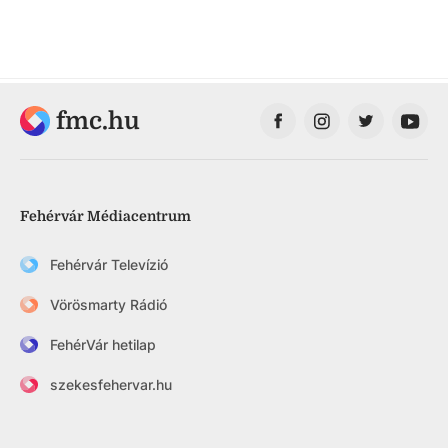
fmc.hu
Fehérvár Médiacentrum
Fehérvár Televízió
Vörösmarty Rádió
FehérVár hetilap
szekesfehervar.hu