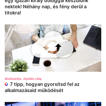
egy igazán király dologgal készülünk
nektek! Néhány nap, és fény derül a
titokra!
Multimédia
,
digitális világ
7 tipp, hogyan gyorsítsd fel az
alkalmazásaid működését