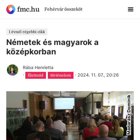
fmc.hu
Fehérvár összeköt
1 évnél régebbi cikk
Németek és magyarok a
középkorban
Rába Henrietta
·
·
2024. 11. 07., 20:26
Életmód
történelem
Madarász Dominik