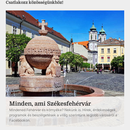
Csatlakozz közösségünkhöz!
Minden, ami Székesfehérvár
Mindened Fehérvár és környéke? Nekünk is. Hírek, érdekességek,
programok és beszélgetések a világ szerintünk legjobb városáról a
Facebookon.