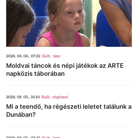
2026. 08. 06., 07:32
Kult
,
tánc
Moldvai táncok és népi játékok az ARTE
napközis táborában
2026. 08. 05., 16:43
Kult
,
régészet
Mi a teendő, ha régészeti leletet találunk a
Dunában?
2026. 08. 05., 07:45
Kult
,
jazz