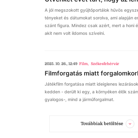
A jól megszokott gyűjtőportálok hűvös egysz
tényeket és dátumokat sorolva, ami alapján e
szánt figura. Mindez csak azért, mert a honi é
akit nem volt ildomos szívelni.
2025. 10. 26., 12:49
Film
,
Székesfehérvár
Filmforgatás miatt forgalomko
Játékfilm forgatása miatt ideiglenes lezáráso
kedden - derült ki egy, a környéken élők szám
gyalogos-, mind a járműforgalmat.
Továbbiak betöltése