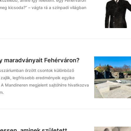
gközelebb, amire így feleltem: egy Fehérváron
meg kicsoda?” – vágta rá a színpadi világban
ály maradványait Fehérváron?
sszáriumban őrzött csontok különböző
zajlik, legfrissebb eredményeik egyike
 A Mandineren megjelent sajtóhírre hivatkozva
m.
hessen, aminek született