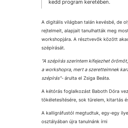
kedd program keretében.
A digitális világban talán kevésbé, de o
rejtelmeit, alapjait tanulhatták meg mo
workshopjára. A résztvevők között akadt
szépírását.
"A szépírás szerintem kifejezhet örömöt, 
a workshopra, mert a szeretteimnek kar
szépírás"-
árulta el Zsiga Beáta.
A kétórás foglalkozást Baboth Dóra veze
tökéletesítésére, sok türelem, kitartás 
A kalligráfustól megtudtuk, egy-egy ilye
osztályában újra tanulnánk írni