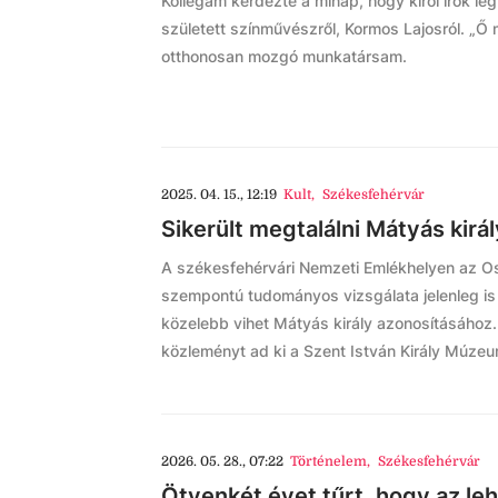
Kollégám kérdezte a minap, hogy kiről írok le
született színművészről, Kormos Lajosról. „Ő 
otthonosan mozgó munkatársam.
2025. 04. 15., 12:19
Kult
,
Székesfehérvár
Sikerült megtalálni Mátyás kir
A székesfehérvári Nemzeti Emlékhelyen az O
szempontú tudományos vizsgálata jelenleg is 
közelebb vihet Mátyás király azonosításához.
közleményt ad ki a Szent István Király Múzeu
2026. 05. 28., 07:22
Történelem
,
Székesfehérvár
Ötvenkét évet tűrt, hogy az le