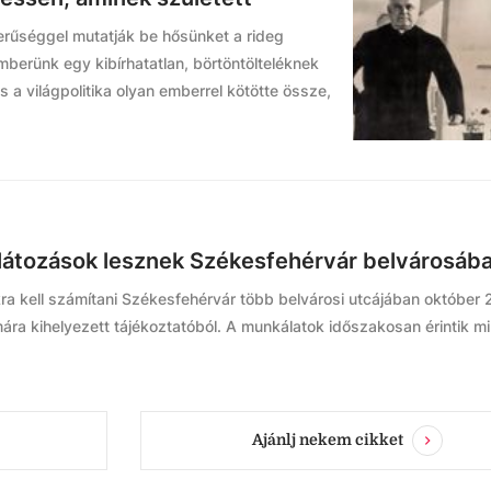
erűséggel mutatják be hősünket a rideg
mberünk egy kibírhatatlan, börtöntölteléknek
s a világpolitika olyan emberrel kötötte össze,
rlátozások lesznek Székesfehérvár belvárosáb
kra kell számítani Székesfehérvár több belvárosi utcájában október 
ára kihelyezett tájékoztatóból. A munkálatok időszakosan érintik m
Ajánlj nekem cikket