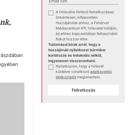
A Hírlevélre történő feliratkozással
✓
önkéntesen, kifejezetten
unk,
hozzájárulok ahhoz, a Fehérvár
Médiacentrum Kft. hírlevelet küldjön,
és ehhez kapcsolódóan felhasználói
fiókot hozzon létre.
Tudomásul bírok arról, hogy a
hozzájáruló nyilatkozat bármikor
krászdában
korlátozás és indokolás nélkül,
ingyenesen visszavonható.
jegyében
Nyilatkozom, hogy a hírlevél
✓
küldésre vonatkozó
adatkezelési
tájékoztatót
megismertem.
Feliratkozás