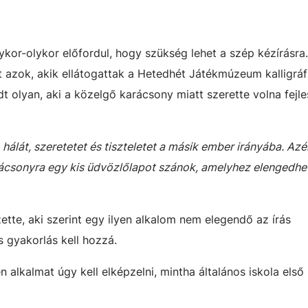
lykor-olykor előfordul, hogy szükség lehet a szép kézírásra
st azok, akik ellátogattak a Hetedhét Játékmúzeum kalligráf
 olyan, aki a közelgő karácsony miatt szerette volna fejle
hálát, szeretetet és tiszteletet a másik ember irányába. Azé
ácsonyra egy kis üdvözlőlapot szánok, amelyhez elengedhet
tte, aki szerint egy ilyen alkalom nem elegendő az írás
és gyakorlás kell hozzá.
n alkalmat úgy kell elképzelni, mintha általános iskola első