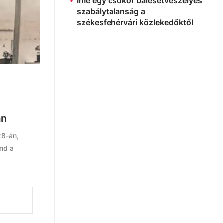
Íme egy csokor balesetveszélyes
szabálytalanság a
székesfehérvári közlekedőktől
an
28-án,
ind a