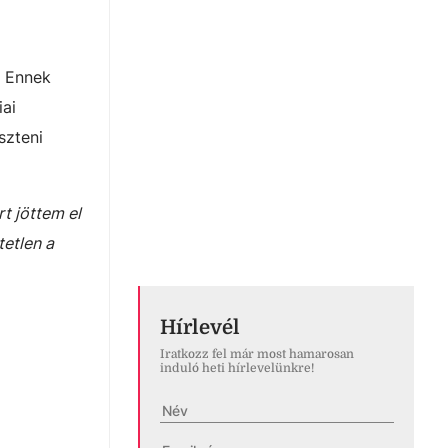
. Ennek
iai
szteni
rt jöttem el
etlen a
Hírlevél
Iratkozz fel már most hamarosan
induló heti hírlevelünkre!