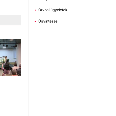
•
Orvosi ügyeletek
•
Ügyintézés