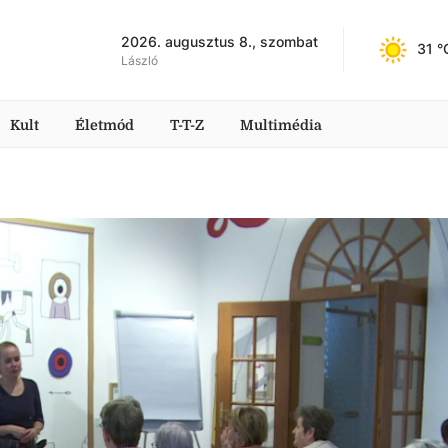
2026. augusztus 8., szombat
31
 °
László
Kult
Életmód
T-T-Z
Multimédia