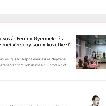
Pesovár Ferenc Gyermek- és
pzenei Verseny soron következő
k- és Ifjúsági Népdaléneklési és Népzenei
sfehérvári fordulóban közel 30 produkciót