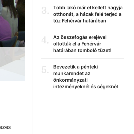
Több lakó már el kellett hagyja
3
.
otthonát, a házak felé terjed a
tűz Fehérvár határában
Az összefogás erejével
4
.
oltották el a Fehérvár
határában tomboló tüzet!
Bevezetik a pénteki
5
.
munkarendet az
önkormányzati
intézményeknél és cégeknél
ezes