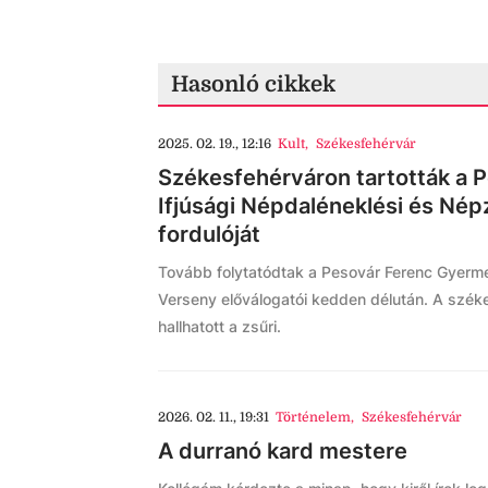
Hasonló cikkek
2025. 02. 19., 12:16
Kult
,
Székesfehérvár
Székesfehérváron tartották a 
Ifjúsági Népdaléneklési és Né
fordulóját
Tovább folytatódtak a Pesovár Ferenc Gyerme
Verseny előválogatói kedden délután. A széke
hallhatott a zsűri.
2026. 02. 11., 19:31
Történelem
,
Székesfehérvár
A durranó kard mestere