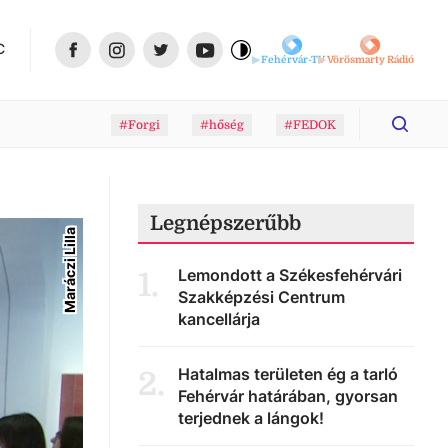
C
Fehérvár-TV
Vörösmarty Rádió
#Forgi
#hőség
#FEDOK
Legnépszerűbb
Maráczi Lilla
Lemondott a Székesfehérvári
1
.
Szakképzési Centrum
kancellárja
Hatalmas területen ég a tarló
2
.
Fehérvár határában, gyorsan
terjednek a lángok!