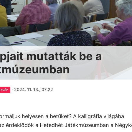
apjait mutatták be a
ékmúzeumban
·
2024. 11. 13., 07:22
érvár
máljuk helyesen a betűket? A kalligráfia világába
n az érdeklődők a Hetedhét Játékmúzeumban a Négyk