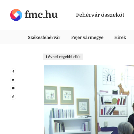
fmc.hu
Fehérvár összeköt
Székesfehérvár
Fejér vármegye
Hírek
1 évnél régebbi cikk