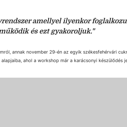
yrendszer amellyel ilyenkor foglalkoz
űködik és ezt gyakoroljuk."
amról, annak november 29-én az egyik székesfehérvári cu
fia alapjaiba, ahol a workshop már a karácsonyi készülődés 