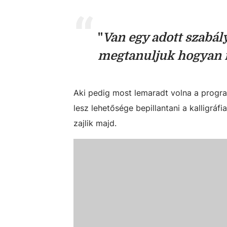
"
Van egy adott szabál
megtanuljuk hogyan m
Aki pedig most lemaradt volna a progr
lesz lehetősége bepillantani a kalligrá
zajlik majd.