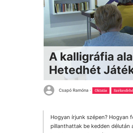
A kalligráfia al
Hetedhét Ját
Csapó Ramóna
·
Oktatás
Székesfeh
Hogyan írjunk szépen? Hogyan for
pillanthattak be kedden délutá