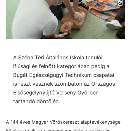
A Széna Téri Általános Iskola tanulói,
ifjúsági és felnőtt kategóriában pedig a
Bugát Egészségügyi Technikum csapatai
is részt vesznek szombaton az Országos
Elsősegélynyújtó Verseny Győrben
tartandó döntőjén.
A 144 éves Magyar Vöröskereszt alaptevékenységei
közé tartozik az elsősegélynyújtás oktatása és