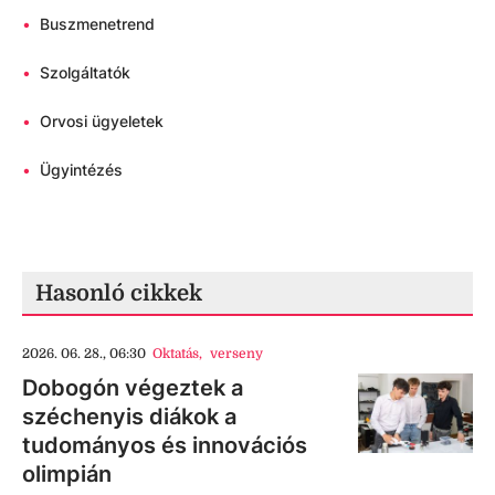
•
Buszmenetrend
•
Szolgáltatók
•
Orvosi ügyeletek
•
Ügyintézés
Hasonló cikkek
2026. 06. 28., 06:30
Oktatás
,
verseny
Dobogón végeztek a
széchenyis diákok a
tudományos és innovációs
olimpián