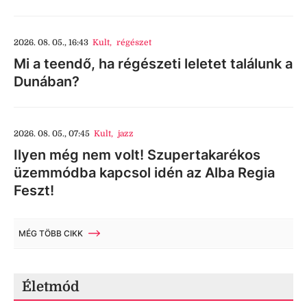
2026. 08. 05., 16:43
Kult
,
régészet
Mi a teendő, ha régészeti leletet találunk a
Dunában?
2026. 08. 05., 07:45
Kult
,
jazz
Ilyen még nem volt! Szupertakarékos
üzemmódba kapcsol idén az Alba Regia
Feszt!
MÉG TÖBB CIKK
Életmód