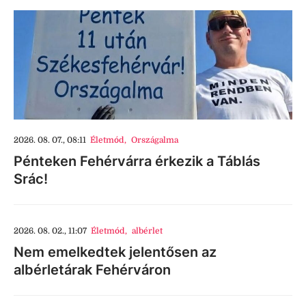
2026. 08. 07., 08:11
Életmód
,
Országalma
Pénteken Fehérvárra érkezik a Táblás
Srác!
2026. 08. 02., 11:07
Életmód
,
albérlet
Nem emelkedtek jelentősen az
albérletárak Fehérváron