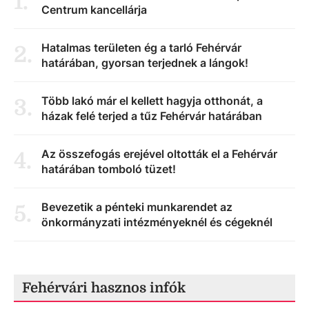
1
.
Centrum kancellárja
Hatalmas területen ég a tarló Fehérvár
2
.
határában, gyorsan terjednek a lángok!
Több lakó már el kellett hagyja otthonát, a
3
.
házak felé terjed a tűz Fehérvár határában
Az összefogás erejével oltották el a Fehérvár
4
.
határában tomboló tüzet!
Bevezetik a pénteki munkarendet az
5
.
önkormányzati intézményeknél és cégeknél
Fehérvári hasznos infók