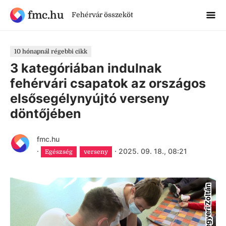
fmc.hu
Fehérvár összeköt
10 hónapnál régebbi cikk
3 kategóriában indulnak
fehérvári csapatok az országos
elsősegélynyújtó verseny
döntőjében
fmc.hu
·
·
2025. 09. 18., 08:21
Egészség
verseny
Megyeri Zoltán