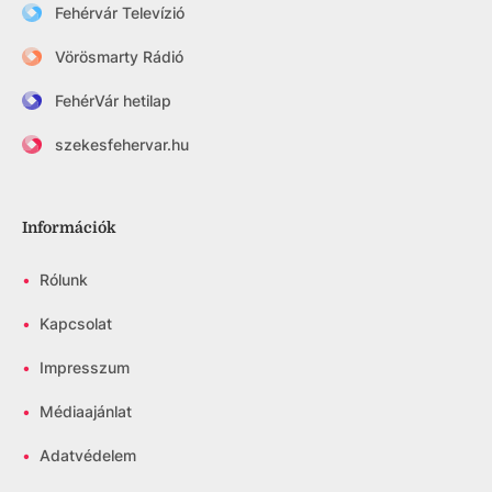
Fehérvár Televízió
Vörösmarty Rádió
FehérVár hetilap
szekesfehervar.hu
Információk
•
Rólunk
•
Kapcsolat
•
Impresszum
•
Médiaajánlat
•
Adatvédelem