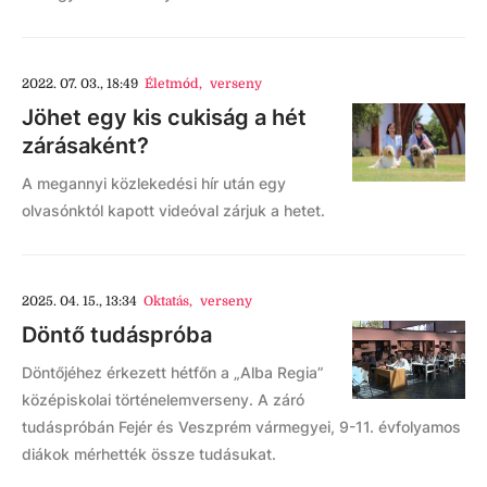
2022. 07. 03., 18:49
Életmód
,
verseny
Jöhet egy kis cukiság a hét
zárásaként?
A megannyi közlekedési hír után egy
olvasónktól kapott videóval zárjuk a hetet.
2025. 04. 15., 13:34
Oktatás
,
verseny
Döntő tudáspróba
Döntőjéhez érkezett hétfőn a „Alba Regia”
középiskolai történelemverseny. A záró
tudáspróbán Fejér és Veszprém vármegyei, 9-11. évfolyamos
diákok mérhették össze tudásukat.