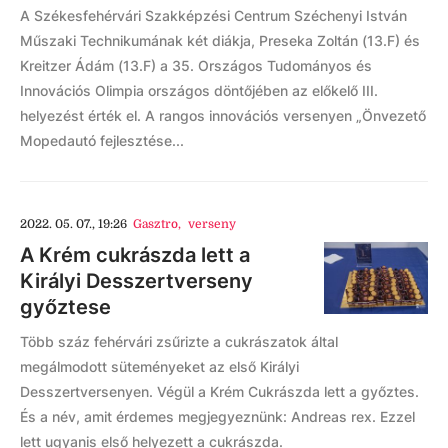
A Székesfehérvári Szakképzési Centrum Széchenyi István
Műszaki Technikumának két diákja, Preseka Zoltán (13.F) és
Kreitzer Ádám (13.F) a 35. Országos Tudományos és
Innovációs Olimpia országos döntőjében az előkelő III.
helyezést érték el. A rangos innovációs versenyen „Önvezető
Mopedautó fejlesztése...
2022. 05. 07., 19:26
Gasztro
,
verseny
A Krém cukrászda lett a
Királyi Desszertverseny
győztese
Több száz fehérvári zsűrizte a cukrászatok által
megálmodott süteményeket az első Királyi
Desszertversenyen. Végül a Krém Cukrászda lett a győztes.
És a név, amit érdemes megjegyeznünk: Andreas rex. Ezzel
lett ugyanis első helyezett a cukrászda.