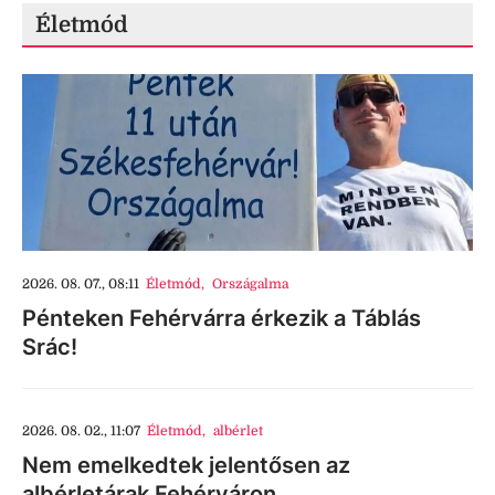
Életmód
2026. 08. 07., 08:11
Életmód
,
Országalma
Pénteken Fehérvárra érkezik a Táblás
Srác!
2026. 08. 02., 11:07
Életmód
,
albérlet
Nem emelkedtek jelentősen az
albérletárak Fehérváron