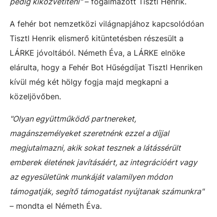
pedig kiközvetíteni"
– fogalmazott Tisztl Henrik.
A fehér bot nemzetközi világnapjához kapcsolódóan
Tisztl Henrik elismerő kitüntetésben részesült a
LÁRKE jóvoltából. Németh Éva, a LÁRKE elnöke
elárulta, hogy a Fehér Bot Hűségdíjat Tisztl Henriken
kívül még két hölgy fogja majd megkapni a
közeljövőben.
"Olyan együttműködő partnereket,
magánszemélyeket szeretnénk ezzel a díjjal
megjutalmazni, akik sokat tesznek a látássérült
emberek életének javításáért, az integrációért vagy
az egyesületünk munkáját valamilyen módon
támogatják, segítő támogatást nyújtanak számunkra"
– mondta el Németh Éva.