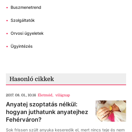
•
Buszmenetrend
•
Szolgáltatók
•
Orvosi ügyeletek
•
Ügyintézés
Hasonló cikkek
2017. 08. 01., 10:16
Életmód
,
világnap
Anyatej szoptatás nélkül:
hogyan juthatunk anyatejhez
Fehérváron?
Sok frissen szült anyuka keseredik el, mert nincs teje és nem