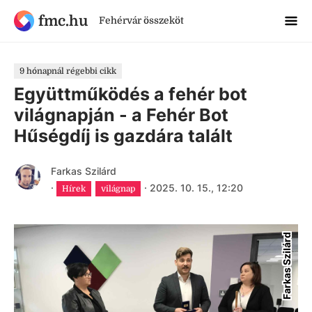
fmc.hu
Fehérvár összeköt
9 hónapnál régebbi cikk
Együttműködés a fehér bot
világnapján - a Fehér Bot
Hűségdíj is gazdára talált
Farkas Szilárd
·
·
2025. 10. 15., 12:20
Hírek
világnap
Farkas Szilárd