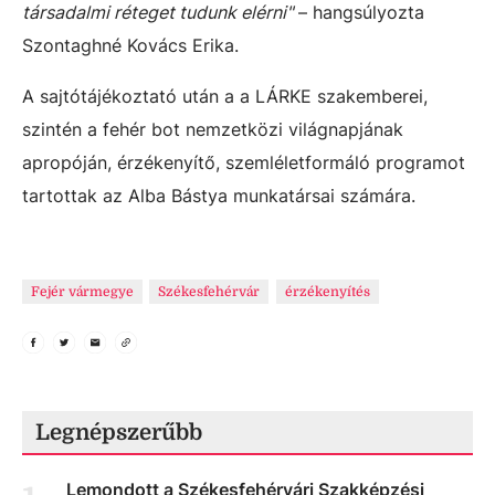
társadalmi réteget tudunk elérni"
– hangsúlyozta
Szontaghné Kovács Erika.
A sajtótájékoztató után a a LÁRKE szakemberei,
szintén a fehér bot nemzetközi világnapjának
apropóján, érzékenyítő, szemléletformáló programot
tartottak az Alba Bástya munkatársai számára.
Fejér vármegye
Székesfehérvár
érzékenyítés
Legnépszerűbb
Lemondott a Székesfehérvári Szakképzési