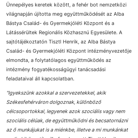
Ünnepélyes keretek között, a fehér bot nemzetközi
világnapján újította meg együttműködését az Alba
Bástya Család- és Gyermekjóléti Központ és a
Látássérültek Regionális Közhasznú Egyesülete. A
sajtótájékoztatón Tisztl Henrik, az Alba Bástya
Család- és Gyermekjóléti Központ intézményvezetője
elmondta, a folytatólagos együttműködés az
intézmény fogyatékosságügyi tanácsadási
feladataival áll kapcsolatban.
"Igyekszünk azokkal a szervezetekkel, akik
Székesfehérváron dolgoznak, különböző
célcsoportokkal, legyenek azok szociális vagy nem
szociális célúak, de együttműködni és becsatornázni
az ő munkájukat is a miénkbe, illetve a mi munkánkat