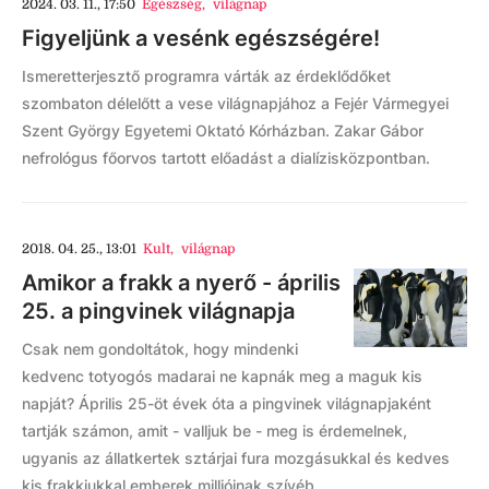
2024. 03. 11., 17:50
Egészség
,
világnap
Figyeljünk a vesénk egészségére!
Ismeretterjesztő programra várták az érdeklődőket
szombaton délelőtt a vese világnapjához a Fejér Vármegyei
Szent György Egyetemi Oktató Kórházban. Zakar Gábor
nefrológus főorvos tartott előadást a dialízisközpontban.
2018. 04. 25., 13:01
Kult
,
világnap
Amikor a frakk a nyerő - április
25. a pingvinek világnapja
Csak nem gondoltátok, hogy mindenki
kedvenc totyogós madarai ne kapnák meg a maguk kis
napját? Április 25-öt évek óta a pingvinek világnapjaként
tartják számon, amit - valljuk be - meg is érdemelnek,
ugyanis az állatkertek sztárjai fura mozgásukkal és kedves
kis frakkjukkal emberek millióinak szívéb...