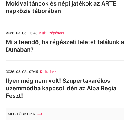
Moldvai táncok és népi játékok az ARTE
napközis táborában
2026. 08. 05., 16:43
Kult
,
régészet
Mi a teendő, ha régészeti leletet találunk a
Dunában?
2026. 08. 05., 07:45
Kult
,
jazz
Ilyen még nem volt! Szupertakarékos
üzemmódba kapcsol idén az Alba Regia
Feszt!
MÉG TÖBB CIKK