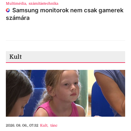
Multimédia
,
számítástechnika
Samsung monitorok nem csak gamerek
számára
Kult
2026. 08. 06., 07:32
Kult
,
tánc