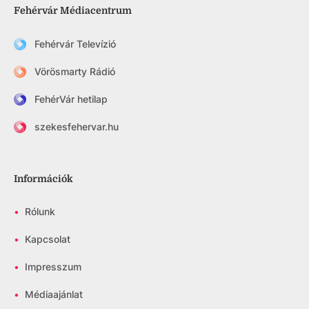
Fehérvár Médiacentrum
Fehérvár Televízió
Vörösmarty Rádió
FehérVár hetilap
szekesfehervar.hu
Információk
•
Rólunk
•
Kapcsolat
•
Impresszum
•
Médiaajánlat