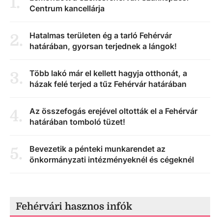
1
.
Centrum kancellárja
Hatalmas területen ég a tarló Fehérvár
2
.
határában, gyorsan terjednek a lángok!
Több lakó már el kellett hagyja otthonát, a
3
.
házak felé terjed a tűz Fehérvár határában
Az összefogás erejével oltották el a Fehérvár
4
.
határában tomboló tüzet!
Bevezetik a pénteki munkarendet az
5
.
önkormányzati intézményeknél és cégeknél
Fehérvári hasznos infók