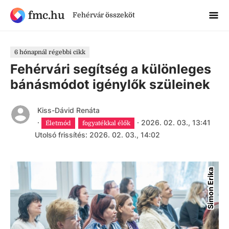
fmc.hu
Fehérvár összeköt
6 hónapnál régebbi cikk
Fehérvári segítség a különleges
bánásmódot igénylők szüleinek
Kiss-Dávid Renáta
·
·
2026. 02. 03., 13:41
Életmód
fogyatékkal élők
Utolsó frissítés: 2026. 02. 03., 14:02
Simon Erika