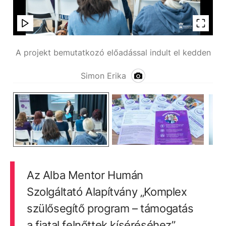
den
A projekt bemutatkozó előadással indult el kedden
A 
Simon Erika
Az Alba Mentor Humán
Szolgáltató Alapítvány „Komplex
szülősegítő program – támogatás
a fiatal felnőttek kíséréséhez”