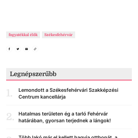
fogyatékkal élők
Székesfehérvár
Legnépszerűbb
Lemondott a Székesfehérvári Szakképzési
1
.
Centrum kancellárja
Hatalmas területen ég a tarló Fehérvár
2
.
határában, gyorsan terjednek a lángok!
Több lakó már el kellett hagyja otthonát, a