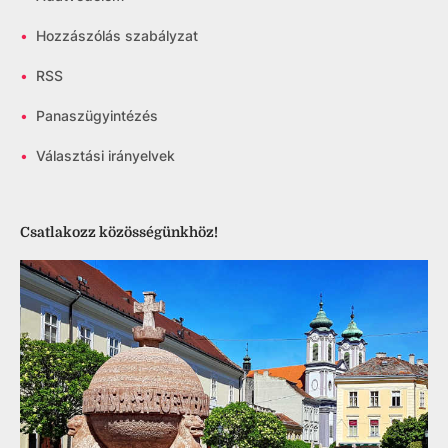
•
Hozzászólás szabályzat
•
RSS
•
Panaszügyintézés
•
Választási irányelvek
Csatlakozz közösségünkhöz!