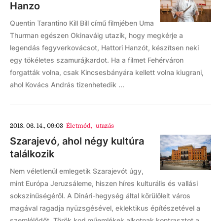
Hanzo
Quentin Tarantino Kill Bill című filmjében Uma
Thurman egészen Okinaváig utazik, hogy megkérje a
legendás fegyverkovácsot, Hattori Hanzót, készítsen neki
egy tökéletes szamurájkardot. Ha a filmet Fehérváron
forgatták volna, csak Kincsesbányára kellett volna kiugrani,
ahol Kovács András tizenhetedik ...
2018. 06. 14., 09:03
Életmód
,
utazás
Szarajevó, ahol négy kultúra
találkozik
Nem véletlenül emlegetik Szarajevót úgy,
mint Európa Jeruzsáleme, hiszen híres kulturális és vallási
sokszínűségéről. A Dinári-hegység által körülölelt város
magával ragadja nyüzsgésével, eklektikus építészetével a
szemlélődőt. Török kori műemlékek alkotnak kontrasztot a