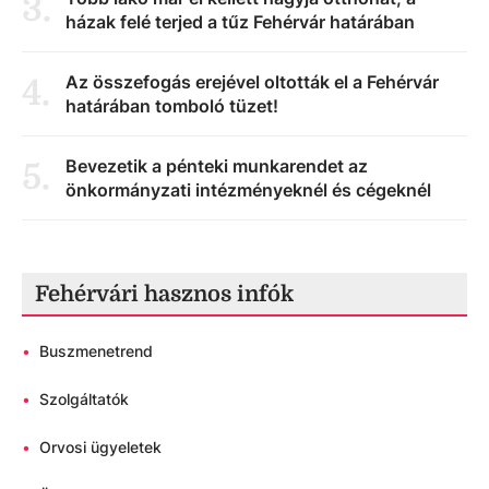
3
.
házak felé terjed a tűz Fehérvár határában
Az összefogás erejével oltották el a Fehérvár
4
.
határában tomboló tüzet!
Bevezetik a pénteki munkarendet az
5
.
önkormányzati intézményeknél és cégeknél
Fehérvári hasznos infók
•
Buszmenetrend
•
Szolgáltatók
•
Orvosi ügyeletek