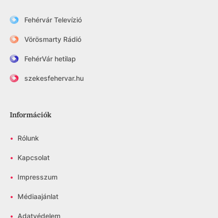
Fehérvár Televízió
Vörösmarty Rádió
FehérVár hetilap
szekesfehervar.hu
Információk
•
Rólunk
•
Kapcsolat
•
Impresszum
•
Médiaajánlat
•
Adatvédelem