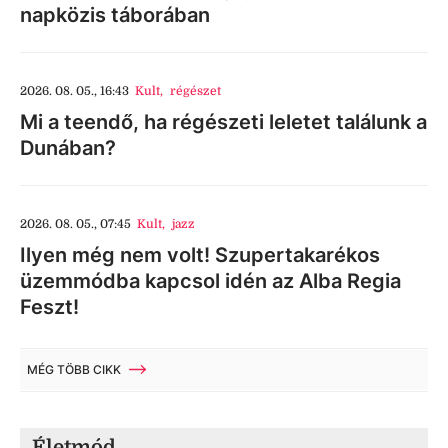
napközis táborában
2026. 08. 05., 16:43
Kult
,
régészet
Mi a teendő, ha régészeti leletet találunk a
Dunában?
2026. 08. 05., 07:45
Kult
,
jazz
Ilyen még nem volt! Szupertakarékos
üzemmódba kapcsol idén az Alba Regia
Feszt!
MÉG TÖBB CIKK
Életmód