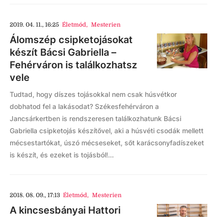
2019. 04. 11., 16:25
Életmód
,
Mesterien
Álomszép csipketojásokat
készít Bácsi Gabriella –
Fehérváron is találkozhatsz
vele
Tudtad, hogy díszes tojásokkal nem csak húsvétkor
dobhatod fel a lakásodat? Székesfehérváron a
Jancsárkertben is rendszeresen találkozhatunk Bácsi
Gabriella csipketojás készítővel, aki a húsvéti csodák mellett
mécsestartókat, úszó mécseseket, sőt karácsonyfadíszeket
is készít, és ezeket is tojásból!...
2018. 08. 09., 17:13
Életmód
,
Mesterien
A kincsesbányai Hattori