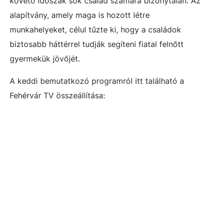
követő időszak sok család számára bizonytalan. Az
alapítvány, amely maga is hozott létre
munkahelyeket, célul tűzte ki, hogy a családok
biztosabb háttérrel tudják segíteni fiatal felnőtt
gyermekük jövőjét.
A keddi bemutatkozó programról itt található a
Fehérvár TV összeállítása: