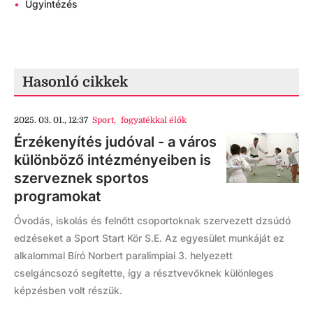
•
Ügyintézés
Hasonló cikkek
2025. 03. 01., 12:37
Sport
,
fogyatékkal élők
Érzékenyítés judóval - a város
különböző intézményeiben is
szerveznek sportos
programokat
Óvodás, iskolás és felnőtt csoportoknak szervezett dzsúdó
edzéseket a Sport Start Kör S.E. Az egyesület munkáját ez
alkalommal Bíró Norbert paralimpiai 3. helyezett
cselgáncsozó segítette, így a résztvevőknek különleges
képzésben volt részük.