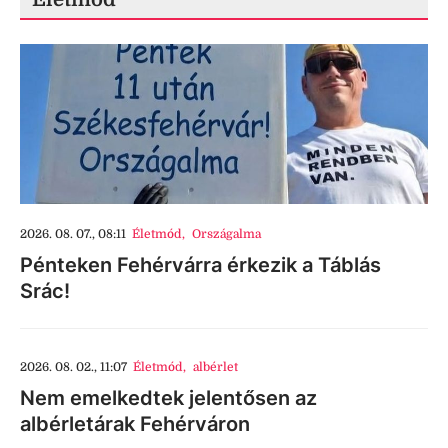
2026. 08. 07., 08:11
Életmód
,
Országalma
Pénteken Fehérvárra érkezik a Táblás
Srác!
2026. 08. 02., 11:07
Életmód
,
albérlet
Nem emelkedtek jelentősen az
albérletárak Fehérváron