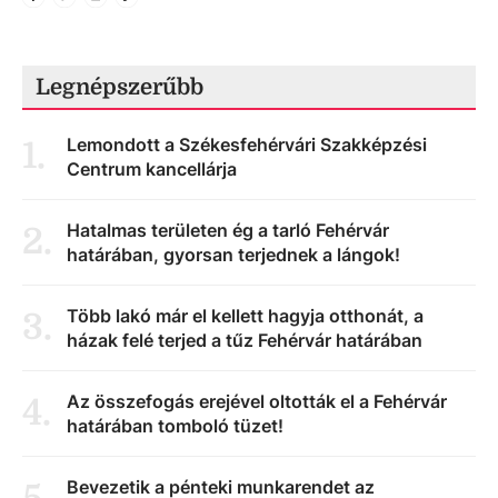
Legnépszerűbb
Lemondott a Székesfehérvári Szakképzési
1
.
Centrum kancellárja
Hatalmas területen ég a tarló Fehérvár
2
.
határában, gyorsan terjednek a lángok!
Több lakó már el kellett hagyja otthonát, a
3
.
házak felé terjed a tűz Fehérvár határában
Az összefogás erejével oltották el a Fehérvár
4
.
határában tomboló tüzet!
Bevezetik a pénteki munkarendet az