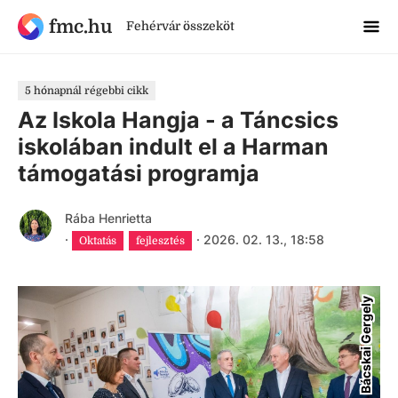
fmc.hu
Fehérvár összeköt
5 hónapnál régebbi cikk
Az Iskola Hangja - a Táncsics
iskolában indult el a Harman
támogatási programja
Rába Henrietta
·
·
2026. 02. 13., 18:58
Oktatás
fejlesztés
Bácskai Gergely