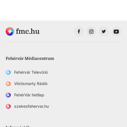
fmc.hu
Fehérvár Médiacentrum
Fehérvár Televízió
Vörösmarty Rádió
FehérVár hetilap
szekesfehervar.hu