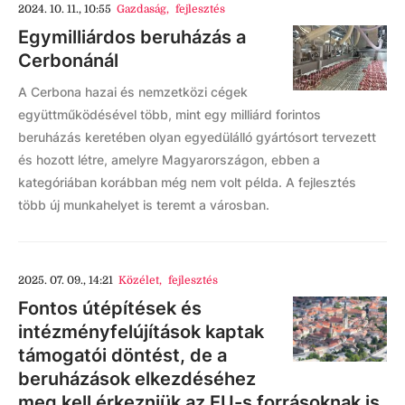
2024. 10. 11., 10:55
Gazdaság
,
fejlesztés
Egymilliárdos beruházás a
Cerbonánál
A Cerbona hazai és nemzetközi cégek
együttműködésével több, mint egy milliárd forintos
beruházás keretében olyan egyedülálló gyártósort tervezett
és hozott létre, amelyre Magyarországon, ebben a
kategóriában korábban még nem volt példa. A fejlesztés
több új munkahelyet is teremt a városban.
2025. 07. 09., 14:21
Közélet
,
fejlesztés
Fontos útépítések és
intézményfelújítások kaptak
támogatói döntést, de a
beruházások elkezdéséhez
meg kell érkezniük az EU-s forrásoknak is