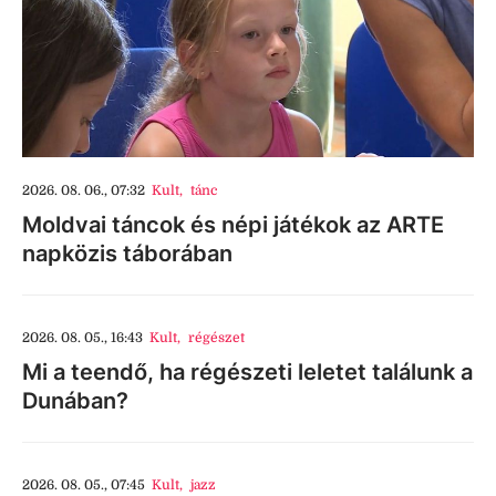
2026. 08. 06., 07:32
Kult
,
tánc
Moldvai táncok és népi játékok az ARTE
napközis táborában
2026. 08. 05., 16:43
Kult
,
régészet
Mi a teendő, ha régészeti leletet találunk a
Dunában?
2026. 08. 05., 07:45
Kult
,
jazz