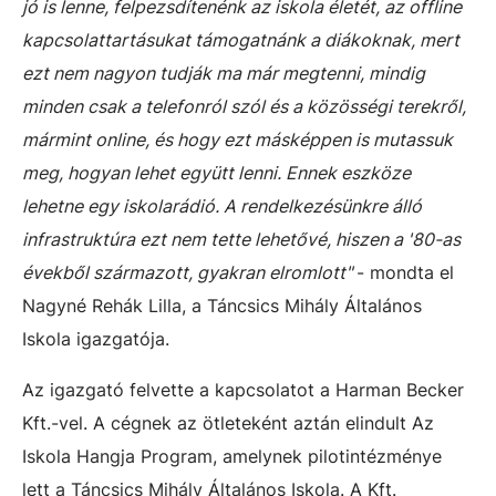
jó is lenne, felpezsdítenénk az iskola életét, az offline
kapcsolattartásukat támogatnánk a diákoknak, mert
ezt nem nagyon tudják ma már megtenni, mindig
minden csak a telefonról szól és a közösségi terekről,
mármint online, és hogy ezt másképpen is mutassuk
meg, hogyan lehet együtt lenni. Ennek eszköze
lehetne egy iskolarádió. A rendelkezésünkre álló
infrastruktúra ezt nem tette lehetővé, hiszen a '80-as
évekből származott, gyakran elromlott"
- mondta el
Nagyné Rehák Lilla, a Táncsics Mihály Általános
Iskola igazgatója.
Az igazgató felvette a kapcsolatot a Harman Becker
Kft.-vel. A cégnek az ötleteként aztán elindult Az
Iskola Hangja Program, amelynek pilotintézménye
lett a Táncsics Mihály Általános Iskola. A Kft.