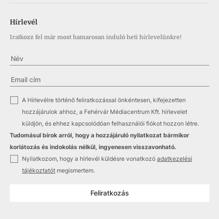
Hírlevél
Iratkozz fel már most hamarosan induló heti hírlevelünkre!
✓
A Hírlevélre történő feliratkozással önkéntesen, kifejezetten
hozzájárulok ahhoz, a Fehérvár Médiacentrum Kft. hírlevelet
küldjön, és ehhez kapcsolódóan felhasználói fiókot hozzon létre.
Tudomásul bírok arról, hogy a hozzájáruló nyilatkozat bármikor
korlátozás és indokolás nélkül, ingyenesen visszavonható.
✓
Nyilatkozom, hogy a hírlevél küldésre vonatkozó
adatkezelési
tájékoztatót
megismertem.
Feliratkozás