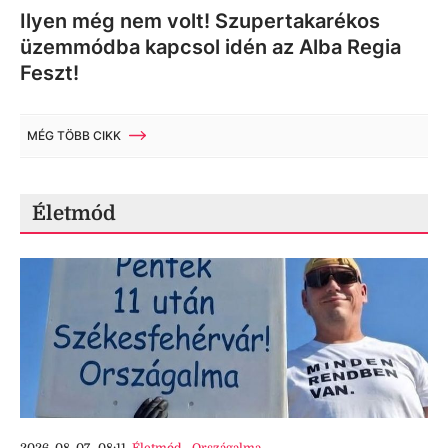
Ilyen még nem volt! Szupertakarékos
üzemmódba kapcsol idén az Alba Regia
Feszt!
MÉG TÖBB CIKK
Életmód
2026. 08. 07., 08:11
Életmód
,
Országalma