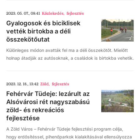
2023. 05. 07., 08:41
Közlekedés
,
fejlesztés
Gyalogosok és biciklisek
vették birtokba a déli
összekötőutat
Különleges módon avatták fel ma a déli összekötőt. Mielőtt
holnap átadják az autósoknak, a családok is birtokba vehetik.
2023. 12. 18., 13:42
Zöld
,
fejlesztés
Fehérvár Tüdeje: lezárult az
Alsóvárosi rét nagyszabású
zöld- és rekreációs
fejlesztése
A Zöld Város – Fehérvár Tüdeje fejlesztési program célja,
hogy erdősítéssel, pihenőparkok kialakításával ellensúlyozza