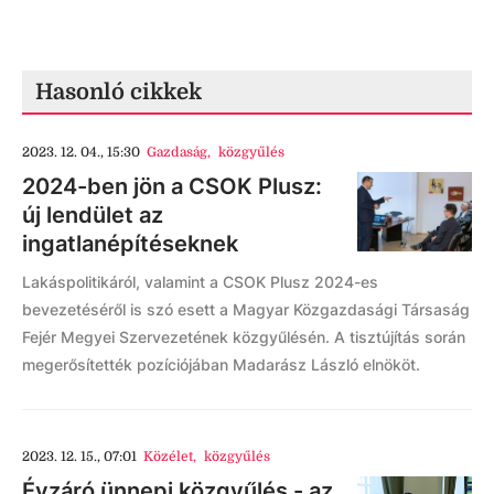
Hasonló cikkek
2023. 12. 04., 15:30
Gazdaság
,
közgyűlés
2024-ben jön a CSOK Plusz:
új lendület az
ingatlanépítéseknek
Lakáspolitikáról, valamint a CSOK Plusz 2024-es
bevezetéséről is szó esett a Magyar Közgazdasági Társaság
Fejér Megyei Szervezetének közgyűlésén. A tisztújítás során
megerősítették pozíciójában Madarász László elnököt.
2023. 12. 15., 07:01
Közélet
,
közgyűlés
Évzáró ünnepi közgyűlés - az