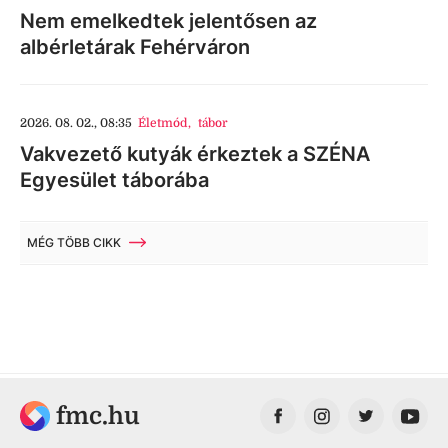
Nem emelkedtek jelentősen az
albérletárak Fehérváron
2026. 08. 02., 08:35
Életmód
,
tábor
Vakvezető kutyák érkeztek a SZÉNA
Egyesület táborába
MÉG TÖBB CIKK
fmc.hu