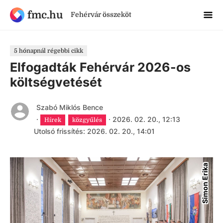
fmc.hu
Fehérvár összeköt
5 hónapnál régebbi cikk
Elfogadták Fehérvár 2026-os
költségvetését
Szabó Miklós Bence
·
·
2026. 02. 20., 12:13
Hírek
közgyűlés
Utolsó frissítés: 2026. 02. 20., 14:01
Simon Erika