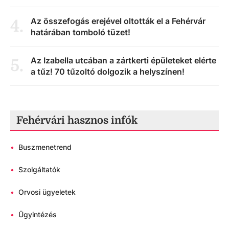
Az összefogás erejével oltották el a Fehérvár
4
.
határában tomboló tüzet!
Az Izabella utcában a zártkerti épületeket elérte
5
.
a tűz! 70 tűzoltó dolgozik a helyszínen!
Fehérvári hasznos infók
•
Buszmenetrend
•
Szolgáltatók
•
Orvosi ügyeletek
•
Ügyintézés