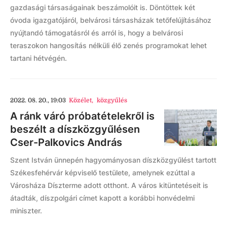
gazdasági társaságainak beszámolóit is. Döntöttek két
óvoda igazgatójáról, belvárosi társasházak tetőfelújításához
nyújtandó támogatásról és arról is, hogy a belvárosi
teraszokon hangosítás nélküli élő zenés programokat lehet
tartani hétvégén.
2022. 08. 20., 19:03
Közélet
,
közgyűlés
A ránk váró próbatételekről is
beszélt a díszközgyűlésen
Cser-Palkovics András
Szent István ünnepén hagyományosan díszközgyűlést tartott
Székesfehérvár képviselő testülete, amelynek ezúttal a
Városháza Díszterme adott otthont. A város kitüntetéseit is
átadták, díszpolgári címet kapott a korábbi honvédelmi
miniszter.