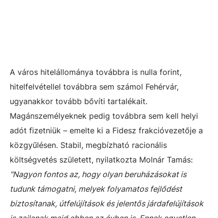
A város hitelállománya továbbra is nulla forint,
hitelfelvétellel továbbra sem számol Fehérvár,
ugyanakkor tovább bővíti tartalékait.
Magánszemélyeknek pedig továbbra sem kell helyi
adót fizetniük – emelte ki a Fidesz frakcióvezetője a
közgyűlésen. Stabil, megbízható racionális
költségvetés született, nyilatkozta Molnár Tamás:
"Nagyon fontos az, hogy olyan beruházásokat is
tudunk támogatni, melyek folyamatos fejlődést
biztosítanak, útfelújítások és jelentős járdafelújítások
is zajlanak majd ebben az évben is. Ennek egyetlen