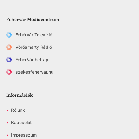
Fehérvár Médiacentrum
Fehérvár Televízió
Vörösmarty Rádió
FehérVár hetilap
szekesfehervar.hu
Információk
•
Rólunk
•
Kapcsolat
•
Impresszum