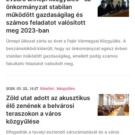
önkormányzat stabilan
működött gazdaságilag és
számos feladatot valósított
meg 2023-ban
Ünnepi üléssel zárta az évet a Fejér Vármegyei Közgyűlés. A
beszámolókból kiderült, hogy az önkormányzat egész évben
stabilan működött gazdaságilag, emellett pedig számos
fakultatív feladatot valósított meg.
2026. 05. 22., 14:27
Közélet
,
közgyűlés
Zöld utat adott az akusztikus
élő zenének a belvárosi
teraszokon a város
közgyűlése
Elfogadták a tavalyi esztendő zárszámadását és a város