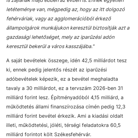
letéteménye van, mégpedig az, hogy az itt dolgozó
fehérváriak, vagy az agglomerációból érkező
állampolgárok munkájukon keresztül biztosítják azt a
gazdasági lehetőséget, mely az iparűzési adón
keresztül bekerül a város kasszájába."
A saját bevételek összege, idén 42,5 milliárdot tesz
ki, ennek pedig jelentős részét az iparűzési
adóbevételek képezik, ez a bevétel meghaladta
tavaly a 30 milliárdot, ez a tervszám 2026-ben 31
milliárd forint lesz. Építményadóból 4,15 milliárd, a
működtetés állami finanszírozása címén pedig 12,3
milliárd forint bevétel érkezik. Ami a kiadási oldalt
illeti, működtetési, jóléti, térségi feladatokra 60,5
milliárd forintot költ Székesfehérvár.