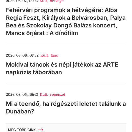
2026. 08. 07., 12:06
Kult
,
hétvége
Fehérvári programok a hétvégére: Alba
Regia Feszt, Királyok a Belvárosban, Palya
Bea és Szokolay Dongó Balázs koncert,
Mancs őrjárat : A dínófilm
2026. 08. 06., 07:32
Kult
,
tánc
Moldvai táncok és népi játékok az ARTE
napközis táborában
2026. 08. 05., 16:43
Kult
,
régészet
Mi a teendő, ha régészeti leletet találunk a
Dunában?
MÉG TÖBB CIKK