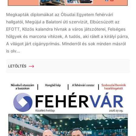
Megkapták diplomáikat az Óbudai Egyetem fehérvári
hallgatói, Megújul a Balatoni úti szervizút, Elbúcsúzott az
EFOTT, Közös kalandra hívnak a város játszóterei, Felséges
hölgyek és marcona vitézek, A tudós, aki rálelt a királyi párra,
A világot járt cigányprímás. Minderről és sok minden másról
is olv...
LETÖLTÉS