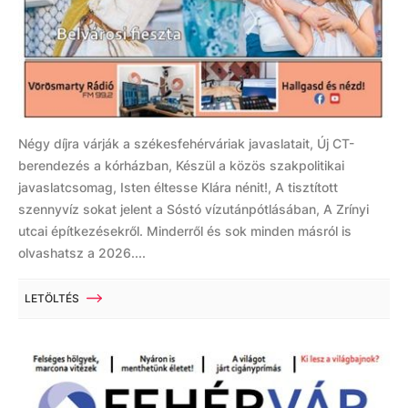
Négy díjra várják a székesfehérváriak javaslatait, Új CT-
berendezés a kórházban, Készül a közös szakpolitikai
javaslatcsomag, Isten éltesse Klára nénit!, A tisztított
szennyvíz sokat jelent a Sóstó vízutánpótlásában, A Zrínyi
utcai építkezésekről. Minderről és sok minden másról is
olvashatsz a 2026....
LETÖLTÉS