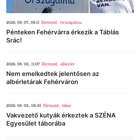
2026. 08. 07., 08:11
Életmód
,
Országalma
Pénteken Fehérvárra érkezik a Táblás
Srác!
2026. 08. 02., 11:07
Életmód
,
albérlet
Nem emelkedtek jelentősen az
albérletárak Fehérváron
2026. 08. 02., 08:35
Életmód
,
tábor
Vakvezető kutyák érkeztek a SZÉNA
Egyesület táborába