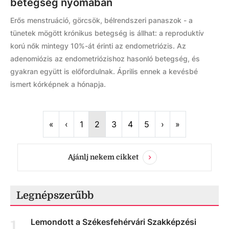
betegség nyomában
Erős menstruáció, görcsök, bélrendszeri panaszok - a
tünetek mögött krónikus betegség is állhat: a reproduktív
korú nők mintegy 10%-át érinti az endometriózis. Az
adenomiózis az endometriózishoz hasonló betegség, és
gyakran együtt is előfordulnak. Április ennek a kevésbé
ismert kórképnek a hónapja.
First
Previous
Next
Last
«
‹
1
2
3
4
5
›
»
Ajánlj nekem cikket
Legnépszerűbb
Lemondott a Székesfehérvári Szakképzési
1
.