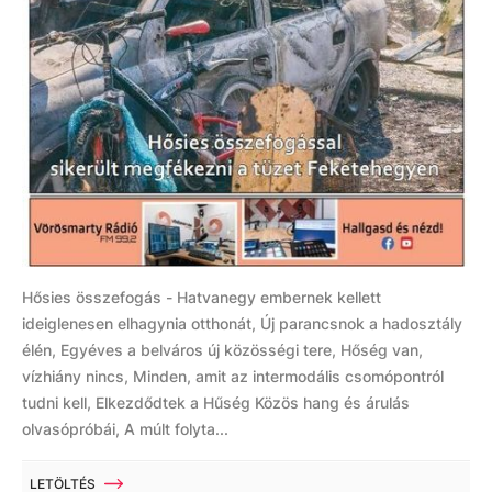
Hősies összefogás - Hatvanegy embernek kellett
ideiglenesen elhagynia otthonát, Új parancsnok a hadosztály
élén, Egyéves a belváros új közösségi tere, Hőség van,
vízhiány nincs, Minden, amit az intermodális csomópontról
tudni kell, Elkezdődtek a Hűség Közös hang és árulás
olvasópróbái, A múlt folyta...
LETÖLTÉS