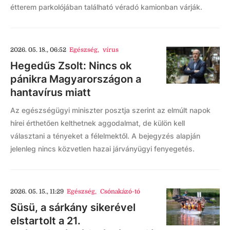
étterem parkolójában található véradó kamionban várják.
2026. 05. 18., 06:52
Egészség
,
vírus
Hegedűs Zsolt: Nincs ok
pánikra Magyarországon a
hantavírus miatt
Az egészségügyi miniszter posztja szerint az elmúlt napok
hírei érthetően kelthetnek aggodalmat, de külön kell
választani a tényeket a félelmektől. A bejegyzés alapján
jelenleg nincs közvetlen hazai járványügyi fenyegetés.
2026. 05. 15., 11:29
Egészség
,
Csónakázó-tó
Süsü, a sárkány sikerével
elstartolt a 21.