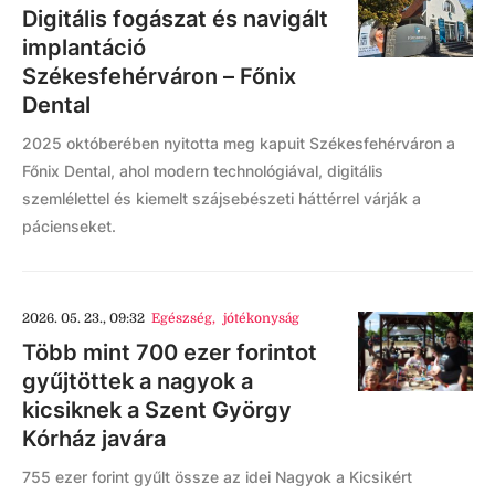
Digitális fogászat és navigált
implantáció
Székesfehérváron – Főnix
Dental
2025 októberében nyitotta meg kapuit Székesfehérváron a
Főnix Dental, ahol modern technológiával, digitális
szemlélettel és kiemelt szájsebészeti háttérrel várják a
pácienseket.
2026. 05. 23., 09:32
Egészség
,
jótékonyság
Több mint 700 ezer forintot
gyűjtöttek a nagyok a
kicsiknek a Szent György
Kórház javára
755 ezer forint gyűlt össze az idei Nagyok a Kicsikért