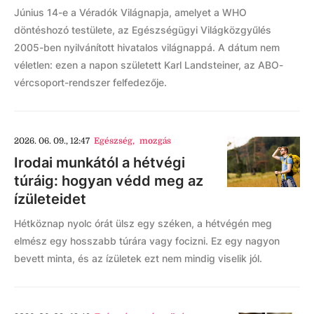
Június 14-e a Véradók Világnapja, amelyet a WHO
döntéshozó testülete, az Egészségügyi Világközgyűlés
2005-ben nyilvánított hivatalos világnappá. A dátum nem
véletlen: ezen a napon született Karl Landsteiner, az ABO-
vércsoport-rendszer felfedezője.
2026. 06. 09., 12:47
Egészség
,
mozgás
Irodai munkától a hétvégi
túráig: hogyan védd meg az
ízületeidet
Hétköznap nyolc órát ülsz egy széken, a hétvégén meg
elmész egy hosszabb túrára vagy focizni. Ez egy nagyon
bevett minta, és az ízületek ezt nem mindig viselik jól.