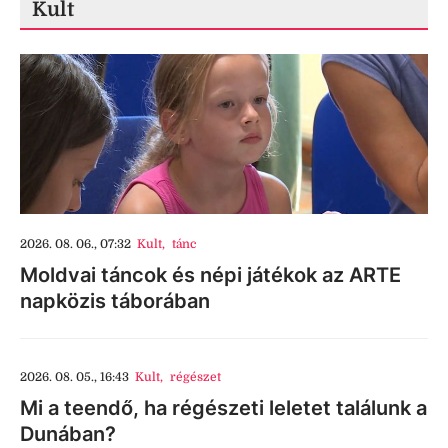
Kult
2026. 08. 06., 07:32
Kult
,
tánc
Moldvai táncok és népi játékok az ARTE
napközis táborában
2026. 08. 05., 16:43
Kult
,
régészet
Mi a teendő, ha régészeti leletet találunk a
Dunában?