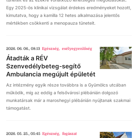
Egy 2025-ös klinikai vizsgálat érdekes eredményeket hozott,
kimutatva, hogy a kamilla 12 hetes alkalmazása jelentős
mértékben csökkenti a menopauza tüneteit.
2026. 06. 06., 08:13
Egészség
,
esélyegyenlőség
Átadták a RÉV
Szenvedélybeteg-segítő
Ambulancia megújult épületét
Az intézmény egyik része továbbra is a Gyümölcs utcában
működik, míg az eddig a felsővárosi plébánián dolgozó
munkatársak már a maroshegyi plébánián nyújtanak szakmai
támogatást.
2026. 05. 25., 05:45
Egészség
,
fogászat