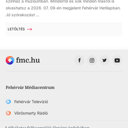
színház a múzeumban. Minderről és sok minden másról is
olvashatsz a 2026. 07. 09-én megjelent Fehérvár Hetilapban.
Jó szórakozást ...
LETÖLTÉS
fmc.hu
Fehérvár Médiacentrum
Fehérvár Televízió
Vörösmarty Rádió
FehérVár hetilap