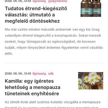
2026. 06. 08., 13:48
Egészség
,
gyógynövény
Tudatos étrend-kiegészítő
választás: útmutató a
megfelelő döntésekhez
Ma már szinte minden második embernek van egy kis üveg
valamilyen étrend-kiegészítő a konyhapolcán. Sokan keresik
ezeket, hogy támogassák az egészségüket, de kevesen
tudják, milyen tényezőket érdemes figyelembe venni vásárlás
előtt.
2026. 06. 08., 13:48
Egészség
,
nők
Kamilla: egy ígéretes
lehetőség a menopauza
tüneteinek enyhítésére
Az elmúlt évek alatt számos kutatás vizsgálta a menopauza
tüneteit és az ezekre vonatkozó lehetséges megoldásokat.