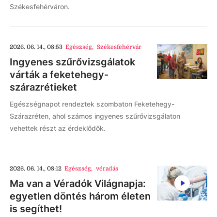
Székesfehérváron.
2026. 06. 14., 08:53
Egészség
,
Székesfehérvár
Ingyenes szűrővizsgálatok
várták a feketehegy-
szárazrétieket
Egészségnapot rendeztek szombaton Feketehegy-
Szárazréten, ahol számos ingyenes szűrővizsgálaton
vehettek részt az érdeklődők.
2026. 06. 14., 08:12
Egészség
,
véradás
Ma van a Véradók Világnapja:
egyetlen döntés három életen
is segíthet!