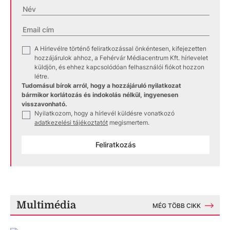
A Hírlevélre történő feliratkozással önkéntesen, kifejezetten
✓
hozzájárulok ahhoz, a Fehérvár Médiacentrum Kft. hírlevelet
küldjön, és ehhez kapcsolódóan felhasználói fiókot hozzon
létre.
Tudomásul bírok arról, hogy a hozzájáruló nyilatkozat
bármikor korlátozás és indokolás nélkül, ingyenesen
visszavonható.
Nyilatkozom, hogy a hírlevél küldésre vonatkozó
✓
adatkezelési tájékoztatót
megismertem.
Feliratkozás
Multimédia
MÉG TÖBB CIKK