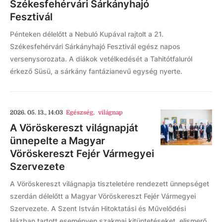
Székesfehérvári Sárkányhajó
Fesztivál
Pénteken délelőtt a Nebuló Kupával rajtolt a 21.
Székesfehérvári Sárkányhajó Fesztivál egész napos
versenysorozata. A diákok vetélkedését a Tahitótfaluról
érkező Süsü, a sárkány fantázianevű egység nyerte.
2026. 05. 13., 14:03
Egészség
,
világnap
A Vöröskereszt világnapját
ünnepelte a Magyar
Vöröskereszt Fejér Vármegyei
Szervezete
A Vöröskereszt világnapja tiszteletére rendezett ünnepséget
szerdán délelőtt a Magyar Vöröskereszt Fejér Vármegyei
Szervezete. A Szent István Hitoktatási és Művelődési
Házban tartott eseményen szakmai kitüntetéseket, elismerő