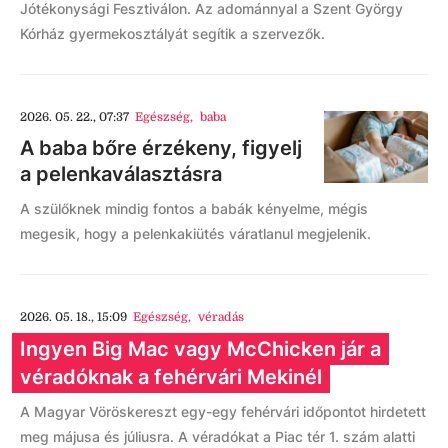
Jótékonysági Fesztiválon. Az adománnyal a Szent György
Kórház gyermekosztályát segítik a szervezők.
2026. 05. 22., 07:37
Egészség
,
baba
A baba bőre érzékeny, figyelj
a pelenkaválasztásra
A szülőknek mindig fontos a babák kényelme, mégis
megesik, hogy a pelenkakiütés váratlanul megjelenik.
2026. 05. 18., 15:09
Egészség
,
véradás
Ingyen Big Mac vagy McChicken jár a
véradóknak a fehérvári Mekinél
A Magyar Vöröskereszt egy-egy fehérvári időpontot hirdetett
meg májusa és júliusra. A véradókat a Piac tér 1. szám alatti