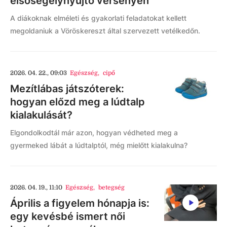
elsősegélynyújtó versenyen
A diákoknak elméleti és gyakorlati feladatokat kellett
megoldaniuk a Vöröskereszt által szervezett vetélkedőn.
2026. 04. 22., 09:03
Egészség
,
cipő
Mezítlábas játszóterek:
hogyan előzd meg a lúdtalp
kialakulását?
Elgondolkodtál már azon, hogyan védheted meg a
gyermeked lábát a lúdtalptól, még mielőtt kialakulna?
2026. 04. 19., 11:10
Egészség
,
betegség
Április a figyelem hónapja is:
egy kevésbé ismert női