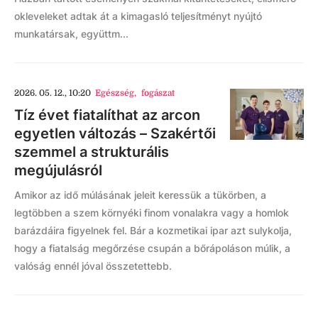
okleveleket adtak át a kimagasló teljesítményt nyújtó
munkatársak, együttm...
2026. 05. 12., 10:20
Egészség
,
fogászat
Tíz évet fiatalíthat az arcon
egyetlen változás – Szakértői
szemmel a strukturális
megújulásról
Amikor az idő múlásának jeleit keressük a tükörben, a
legtöbben a szem környéki finom vonalakra vagy a homlok
barázdáira figyelnek fel. Bár a kozmetikai ipar azt sulykolja,
hogy a fiatalság megőrzése csupán a bőrápoláson múlik, a
valóság ennél jóval összetettebb.