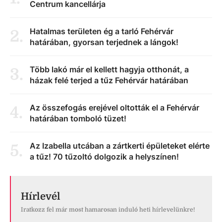
Centrum kancellárja
Hatalmas területen ég a tarló Fehérvár
2
.
határában, gyorsan terjednek a lángok!
Több lakó már el kellett hagyja otthonát, a
3
.
házak felé terjed a tűz Fehérvár határában
Az összefogás erejével oltották el a Fehérvár
4
.
határában tomboló tüzet!
Az Izabella utcában a zártkerti épületeket elérte
5
.
a tűz! 70 tűzoltó dolgozik a helyszínen!
Hírlevél
Iratkozz fel már most hamarosan induló heti hírlevelünkre!